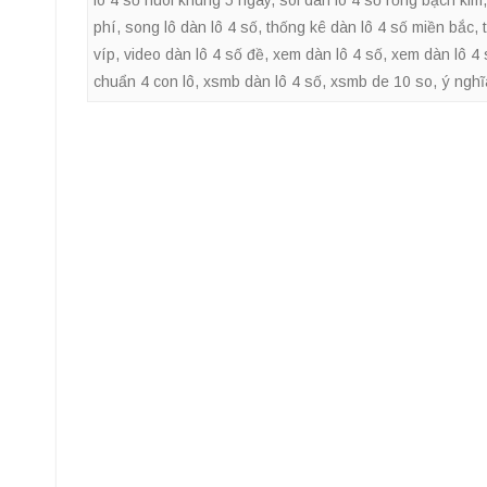
lô 4 số nuôi khung 5 ngày
,
soi dàn lô 4 số rồng bạch kim
phí
,
song lô dàn lô 4 số
,
thống kê dàn lô 4 số miền bắc
,
víp
,
video dàn lô 4 số đề
,
xem dàn lô 4 số
,
xem dàn lô 4
chuẩn 4 con lô
,
xsmb dàn lô 4 số
,
xsmb de 10 so
,
ý nghĩ