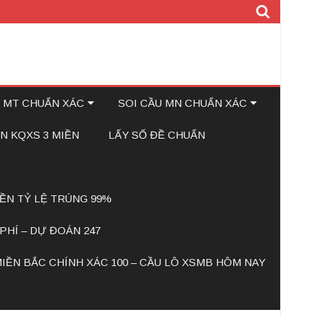
U MT CHUẨN XÁC
SOI CẦU MN CHUẨN XÁC
N KQXS 3 MIỀN
LẤY SỐ ĐỀ CHUẨN
 BAO LÔ MT VIP
SOI CẦU BAO LÔ MN VIP
 CẶP XÍU CHỦ MT
SOI CẦU CẶP XÍU CHỦ MN
VIP
IỀN TỶ LỆ TRÚNG 99%
ĐẶC BIỆT MT VIP
SOI CẦU GIẢI TÁM MN VIP
PHÍ – DỰ ĐOÁN 247
GIẢI TÁM MT VIP
SOI CẦU ĐẶC BIỆT MN VIP
MIỀN BẮC CHÍNH XÁC 100 – CẦU LÔ XSMB HÔM NAY
LÔ 3 SỐ MT VIP
SOI CẦU LÔ 3 SỐ MN VIP