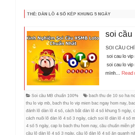
MB VIP
THẺ:
DÀN LÔ 4 SỐ KÉP KHUNG 5 NGÀY
SOI CẦU 
MB VIP
soi cầu
SOI CẦU 
MB VIP
SOI CẦU CHÍNH
soi cau lo vip
SOI CẦU
soi cau lo vi
VIP
mình…
Read 
SOI CẦU 
VIP
Soi cầu MB chuẩn 100%
bach thu de 10 so ha no
thu lo vip mb
,
bach thu lo vip mien bac ngay hom nay
,
bac
SOI CẦU
đánh lô dàn lô 4 số
,
cách bắt dàn lô 4 số khung 5 ngày
,
MB VIP
cách nuôi lô dàn lô 4 số 3 ngày
,
cách soi lô dàn lô 4 số 
4 số 5 ngày
,
cap lo bach thu hom nay
,
cầu chuẩn miễn ph
cầu lô dàn lô 4 số 3 ngày
,
cầu lô dàn lô 4 số ăn quanh n