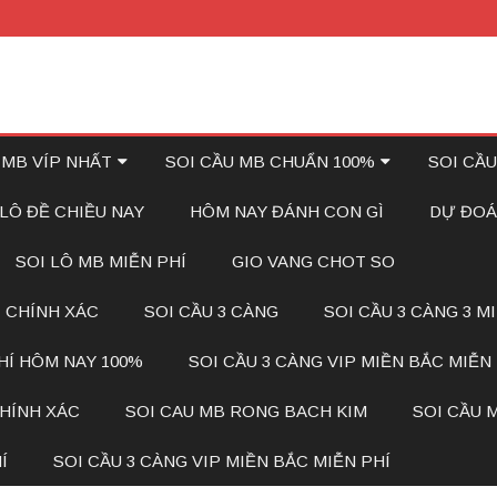
Skip
 MB VÍP NHẤT
SOI CẦU MB CHUẨN 100%
SOI CẦ
to
content
LÔ ĐỀ CHIỀU NAY
HÔM NAY ĐÁNH CON GÌ
DỰ ĐOÁ
BA CÀNG VÍP MB
SOI CẦU BẠCH THỦ LÔ 2
SOI CẦU
NHÁY 100% WIN
SOI LÔ MB MIỄN PHÍ
GIO VANG CHOT SO
SOI CẦU
CẶP 3 CÀNG VÍP
SOI CẦU DÀN LÔ 10 CON
VIP
Ủ CHÍNH XÁC
SOI CẦU 3 CÀNG
SOI CẦU 3 CÀNG 3 M
MB VIP
SOI CẦU 
HÍ HÔM NAY 100%
SOI CẦU 3 CÀNG VIP MIỀN BẮC MIỄN 
ĐỀ DÀN 4 CON
SOI CẦU LÔ DÀN 4 CON
SOI CẦU 
CHÍNH XÁC
SOI CAU MB RONG BACH KIM
SOI CẦU 
MB VIP
SOI CẦU 
Í
SOI CẦU 3 CÀNG VIP MIỀN BẮC MIỄN PHÍ
ĐỀ DÀN 6 CON
SOI CẦU LÔ DÀN 6 CON