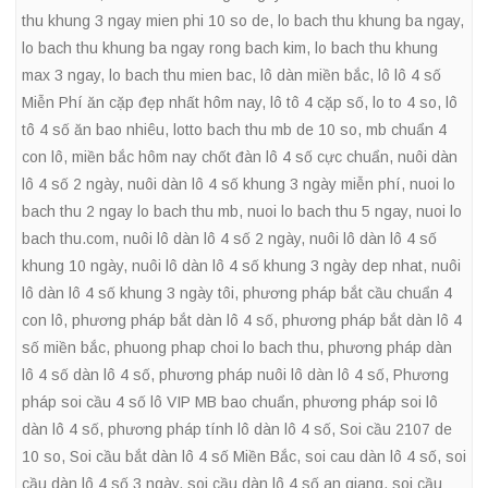
thu khung 3 ngay mien phi 10 so de
,
lo bach thu khung ba ngay
,
lo bach thu khung ba ngay rong bach kim
,
lo bach thu khung
max 3 ngay
,
lo bach thu mien bac
,
lô dàn miền bắc
,
lô lô 4 số
Miễn Phí ăn cặp đẹp nhất hôm nay
,
lô tô 4 cặp số
,
lo to 4 so
,
lô
tô 4 số ăn bao nhiêu
,
lotto bach thu mb de 10 so
,
mb chuẩn 4
con lô
,
miền bắc hôm nay chốt đàn lô 4 số cực chuẩn
,
nuôi dàn
lô 4 số 2 ngày
,
nuôi dàn lô 4 số khung 3 ngày miễn phí
,
nuoi lo
bach thu 2 ngay lo bach thu mb
,
nuoi lo bach thu 5 ngay
,
nuoi lo
bach thu.com
,
nuôi lô dàn lô 4 số 2 ngày
,
nuôi lô dàn lô 4 số
khung 10 ngày
,
nuôi lô dàn lô 4 số khung 3 ngày dep nhat
,
nuôi
lô dàn lô 4 số khung 3 ngày tôi
,
phương pháp bắt cầu chuẩn 4
con lô
,
phương pháp bắt dàn lô 4 số
,
phương pháp bắt dàn lô 4
số miền bắc
,
phuong phap choi lo bach thu
,
phương pháp dàn
lô 4 số dàn lô 4 số
,
phương pháp nuôi lô dàn lô 4 số
,
Phương
pháp soi cầu 4 số lô VIP MB bao chuẩn
,
phương pháp soi lô
dàn lô 4 số
,
phương pháp tính lô dàn lô 4 số
,
Soi cầu 2107 de
10 so
,
Soi cầu bắt dàn lô 4 số Miền Bắc
,
soi cau dàn lô 4 số
,
soi
cầu dàn lô 4 số 3 ngày
,
soi cầu dàn lô 4 số an giang
,
soi cầu