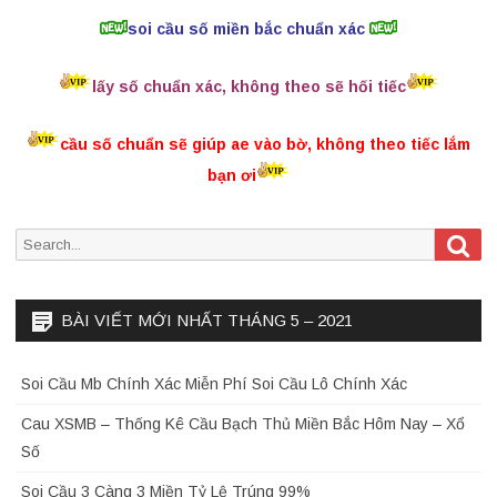
soi cầu số miền bắc chuẩn xác
lấy số chuẩn xác, không theo sẽ hối tiếc
cầu số chuẩn sẽ giúp ae vào bờ, không theo tiếc lắm
bạn ơi
Sea
Search
for:
BÀI VIẾT MỚI NHẤT THÁNG 5 – 2021
Soi Cầu Mb Chính Xác Miễn Phí Soi Cầu Lô Chính Xác
Cau XSMB – Thống Kê Cầu Bạch Thủ Miền Bắc Hôm Nay – Xổ
Số
Soi Cầu 3 Càng 3 Miền Tỷ Lệ Trúng 99%