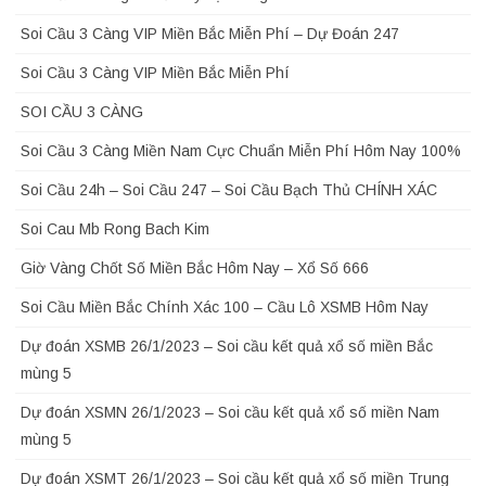
Soi Cầu 3 Càng VIP Miền Bắc Miễn Phí – Dự Đoán 247
Soi Cầu 3 Càng VIP Miền Bắc Miễn Phí
SOI CẦU 3 CÀNG
Soi Cầu 3 Càng Miền Nam Cực Chuẩn Miễn Phí Hôm Nay 100%
Soi Cầu 24h – Soi Cầu 247 – Soi Cầu Bạch Thủ CHÍNH XÁC
Soi Cau Mb Rong Bach Kim
Giờ Vàng Chốt Số Miền Bắc Hôm Nay – Xổ Số 666
Soi Cầu Miền Bắc Chính Xác 100 – Cầu Lô XSMB Hôm Nay
Dự đoán XSMB 26/1/2023 – Soi cầu kết quả xổ số miền Bắc
mùng 5
Dự đoán XSMN 26/1/2023 – Soi cầu kết quả xổ số miền Nam
mùng 5
Dự đoán XSMT 26/1/2023 – Soi cầu kết quả xổ số miền Trung