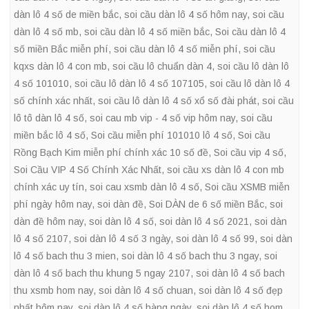
dàn lô 4 số de miền bắc
,
soi cầu dàn lô 4 số hôm nay
,
soi cầu
dàn lô 4 số mb
,
soi cầu dàn lô 4 số miền bắc
,
Soi cầu dàn lô 4
số miền Bắc miễn phí
,
soi cầu dàn lô 4 số miễn phí
,
soi cầu
kqxs dàn lô 4 con mb
,
soi cầu lô chuẩn dàn 4
,
soi cầu lô dàn lô
4 số 101010
,
soi cầu lô dàn lô 4 số 107105
,
soi cầu lô dàn lô 4
số chính xác nhất
,
soi cầu lô dàn lô 4 số xổ số đài phát
,
soi cầu
lô tô dàn lô 4 số
,
soi cau mb vip - 4 số vip hôm nay
,
soi cầu
miền bắc lô 4 số
,
Soi cầu miễn phí 101010 lô 4 số
,
Soi cầu
Rồng Bạch Kim miễn phí chính xác 10 số đề
,
Soi cầu vip 4 số
,
Soi Cầu VIP 4 Số Chính Xác Nhất
,
soi cầu xs dàn lô 4 con mb
chính xác uy tín
,
soi cau xsmb dàn lô 4 số
,
Soi cầu XSMB miễn
phí ngày hôm nay
,
soi dàn đề
,
Soi DÀN de 6 số miền Bắc
,
soi
dàn đề hôm nay
,
soi dàn lô 4 số
,
soi dàn lô 4 số 2021
,
soi dàn
lô 4 số 2107
,
soi dàn lô 4 số 3 ngày
,
soi dàn lô 4 số 99
,
soi dàn
lô 4 số bach thu 3 mien
,
soi dàn lô 4 số bach thu 3 ngay
,
soi
dàn lô 4 số bach thu khung 5 ngay 2107
,
soi dàn lô 4 số bach
thu xsmb hom nay
,
soi dàn lô 4 số chuan
,
soi dàn lô 4 số đẹp
nhất hôm nay
,
soi dàn lô 4 số hàng ngày
,
soi dàn lô 4 số hom