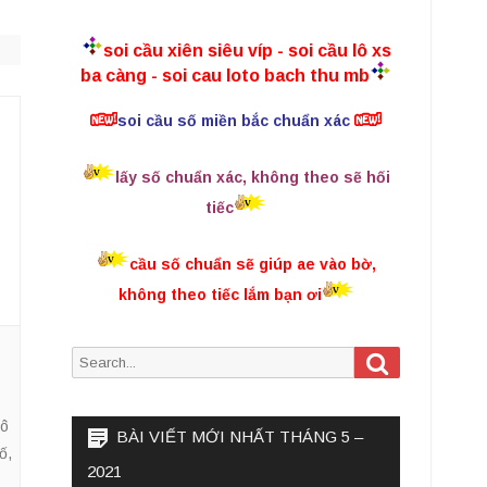
 SỚ ĐẦU ĐUÔI
SOI CẦU SỚ ĐẦU ĐUÔI
T VIP
GIẢI 8 MN VIP
soi cầu xiên siêu víp - soi cầu lô xs
ba càng - soi cau loto bach thu mb
 SỚ ĐẦU ĐUÔI
SOI CẦU SỚ ĐẦU ĐUÔI
 BIỆT MT VIP
GIẢI ĐẶC BIỆT MN VIP
soi cầu số miền bắc chuẩn xác
 SONG THỦ LÔ
SOI CẦU SONG THỦ LÔ
lấy số chuẩn xác, không theo sẽ hối
MN VIP
tiếc
XÍU CHỦ MT VIP
SOI CẦU XÍU CHỦ MN VIP
cầu số chuẩn sẽ giúp ae vào bờ,
không theo tiếc lắm bạn ơi
Search
Search
for:
lô
BÀI VIẾT MỚI NHẤT THÁNG 5 –
số
,
2021