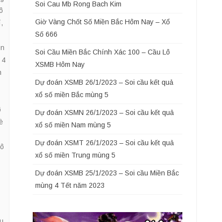
Soi Cau Mb Rong Bach Kim
ô
Giờ Vàng Chốt Số Miền Bắc Hôm Nay – Xổ
í
,
Số 666
on
Soi Cầu Miền Bắc Chính Xác 100 – Cầu Lô
 4
XSMB Hôm Nay
n
Dự đoán XSMB 26/1/2023 – Soi cầu kết quả
xổ số miền Bắc mùng 5
ô
Dự đoán XSMN 26/1/2023 – Soi cầu kết quả
è
xổ số miền Nam mùng 5
Dự đoán XSMT 26/1/2023 – Soi cầu kết quả
lô
xổ số miền Trung mùng 5
Dự đoán XSMB 25/1/2023 – Soi cầu Miền Bắc
mùng 4 Tết năm 2023
hu