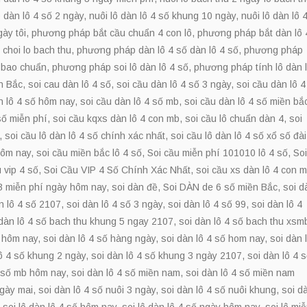
ô dàn lô 4 số 2 ngày
,
nuôi lô dàn lô 4 số khung 10 ngày
,
nuôi lô dàn lô 
gày tôi
,
phương pháp bắt cầu chuẩn 4 con lô
,
phương pháp bắt dàn lô 
choi lo bach thu
,
phương pháp dàn lô 4 số dàn lô 4 số
,
phương pháp
 bao chuẩn
,
phương pháp soi lô dàn lô 4 số
,
phương pháp tính lô dàn 
ền Bắc
,
soi cau dàn lô 4 số
,
soi cầu dàn lô 4 số 3 ngày
,
soi cầu dàn lô 4
n lô 4 số hôm nay
,
soi cầu dàn lô 4 số mb
,
soi cầu dàn lô 4 số miền bắ
số miễn phí
,
soi cầu kqxs dàn lô 4 con mb
,
soi cầu lô chuẩn dàn 4
,
soi
,
soi cầu lô dàn lô 4 số chính xác nhất
,
soi cầu lô dàn lô 4 số xổ số đài
 hôm nay
,
soi cầu miền bắc lô 4 số
,
Soi cầu miễn phí 101010 lô 4 số
,
Soi
 vip 4 số
,
Soi Cầu VIP 4 Số Chính Xác Nhất
,
soi cầu xs dàn lô 4 con 
 miễn phí ngày hôm nay
,
soi dàn đề
,
Soi DÀN de 6 số miền Bắc
,
soi d
n lô 4 số 2107
,
soi dàn lô 4 số 3 ngày
,
soi dàn lô 4 số 99
,
soi dàn lô 4
 dàn lô 4 số bach thu khung 5 ngay 2107
,
soi dàn lô 4 số bach thu xsm
t hôm nay
,
soi dàn lô 4 số hàng ngày
,
soi dàn lô 4 số hom nay
,
soi dàn 
lô 4 số khung 2 ngày
,
soi dàn lô 4 số khung 3 ngày 2107
,
soi dàn lô 4 
4 số mb hôm nay
,
soi dàn lô 4 số miền nam
,
soi dàn lô 4 số miền nam
ngày mai
,
soi dàn lô 4 số nuôi 3 ngày
,
soi dàn lô 4 số nuôi khung
,
soi d