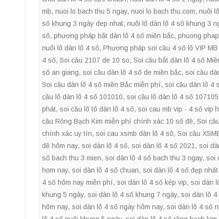
mb
,
nuoi lo bach thu 5 ngay
,
nuoi lo bach thu.com
,
nuôi l
số khung 3 ngày dep nhat
,
nuôi lô dàn lô 4 số khung 3 n
số
,
phương pháp bắt dàn lô 4 số miền bắc
,
phuong phap 
nuôi lô dàn lô 4 số
,
Phương pháp soi cầu 4 số lô VIP MB
4 số
,
Soi cầu 2107 de 10 so
,
Soi cầu bắt dàn lô 4 số Mi
số an giang
,
soi cầu dàn lô 4 số de miền bắc
,
soi cầu dà
Soi cầu dàn lô 4 số miền Bắc miễn phí
,
soi cầu dàn lô 4 
cầu lô dàn lô 4 số 101010
,
soi cầu lô dàn lô 4 số 107105
phát
,
soi cầu lô tô dàn lô 4 số
,
soi cau mb vip - 4 số vip
cầu Rồng Bạch Kim miễn phí chính xác 10 số đề
,
Soi cầu
chính xác uy tín
,
soi cau xsmb dàn lô 4 số
,
Soi cầu XSMB
đề hôm nay
,
soi dàn lô 4 số
,
soi dàn lô 4 số 2021
,
soi dà
số bach thu 3 mien
,
soi dàn lô 4 số bach thu 3 ngay
,
soi
hom nay
,
soi dàn lô 4 số chuan
,
soi dàn lô 4 số đẹp nhấ
4 số hôm nay miễn phí
,
soi dàn lô 4 số kép vip
,
soi dàn 
khung 5 ngày
,
soi dàn lô 4 số khung 7 ngày
,
soi dàn lô 
hôm nay
,
soi dàn lô 4 số ngày hôm nay
,
soi dàn lô 4 số 