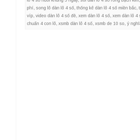
lô 4 số nuôi khung 5 ngày
,
soi dàn lô 4 số rồng bạch kim
phí
,
song lô dàn lô 4 số
,
thống kê dàn lô 4 số miền bắc
,
víp
,
video dàn lô 4 số đề
,
xem dàn lô 4 số
,
xem dàn lô 4
chuẩn 4 con lô
,
xsmb dàn lô 4 số
,
xsmb de 10 so
,
ý nghĩ