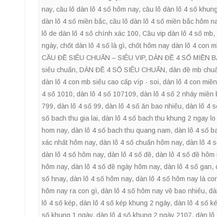
nay
,
cầu lô dàn lô 4 số hôm nay
,
cầu lô dàn lô 4 số khun
dàn lô 4 số miền bắc
,
cầu lô dàn lô 4 số miền bắc hôm n
lô de dàn lô 4 số chính xác 100
,
Cầu vip dàn lô 4 số mb
,
ngày
,
chốt dàn lô 4 số là gì
,
chốt hôm nay dàn lô 4 con m
CẦU ĐỀ SIÊU CHUẨN – SIÊU VIP
,
DÀN ĐỀ 4 SỐ MIỀN B
siêu chuẩn
,
DÀN ĐỀ 4 SỐ SIÊU CHUẨN
,
dàn đề mb chuẩ
dàn lô 4 con mb siêu cao cấp víp - soi
,
dàn lô 4 con miề
4 số 1010
,
dàn lô 4 số 107109
,
dàn lô 4 số 2 nháy miền
799
,
dàn lô 4 số 99
,
dàn lô 4 số ăn bao nhiêu
,
dàn lô 4 
số bach thu gia lai
,
dàn lô 4 số bach thu khung 2 ngay lo
hom nay
,
dàn lô 4 số bach thu quang nam
,
dàn lô 4 số b
xác nhất hôm nay
,
dàn lô 4 số chuẩn hôm nay
,
dàn lô 4 
dàn lô 4 số hôm nay
,
dàn lô 4 số đề
,
dàn lô 4 số đề hôm
hôm nay
,
dàn lô 4 số đề ngày hôm nay
,
dàn lô 4 số gan
,
số hnay
,
dàn lô 4 số hôm nay
,
dàn lô 4 số hôm nay là con
hôm nay ra con gì
,
dàn lô 4 số hôm nay về bao nhiêu
,
dà
lô 4 số kép
,
dàn lô 4 số kép khung 2 ngày
,
dàn lô 4 số k
số khung 1 ngày
,
dàn lô 4 số khung 2 ngày 2107
,
dàn lô