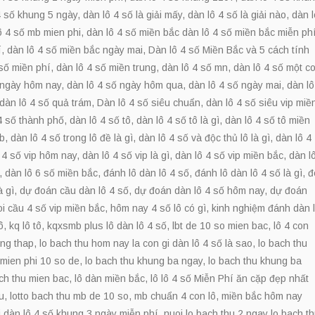
4 số khung 5 ngày
,
dàn lô 4 số là giải mấy
,
dàn lô 4 số là giải nào
,
dàn l
ô 4 số mb mien phi
,
dàn lô 4 số miền bắc dàn lô 4 số miền bắc miễn ph
í
,
dàn lô 4 số miền bắc ngày mai
,
Dàn lô 4 số Miền Bắc và 5 cách tính
số miền phí
,
dàn lô 4 số miền trung
,
dàn lô 4 số mn
,
dàn lô 4 số một c
 ngày hôm nay
,
dàn lô 4 số ngày hôm qua
,
dàn lô 4 số ngày mai
,
dàn lô
dàn lô 4 số quả trám
,
Dàn lô 4 số siêu chuẩn
,
dàn lô 4 số siêu vip miề
4 số thành phố
,
dàn lô 4 số tô
,
dàn lô 4 số tô là gì
,
dàn lô 4 số tô miền
mb
,
dàn lô 4 số trong lô đề là gì
,
dàn lô 4 số và độc thủ lô là gì
,
dàn lô 4
 4 số vip hôm nay
,
dàn lô 4 số vip là gì
,
dàn lô 4 số vip miền bắc
,
dàn l
,
dàn lô 6 số miền bắc
,
đánh lô dàn lô 4 số
,
đánh lô dàn lô 4 số là gì
,
đ
à gì
,
dự đoán cầu dàn lô 4 số
,
dự đoán dàn lô 4 số hôm nay
,
dự đoán
i cầu 4 số vip miền bắc
,
hôm nay 4 số lô có gì
,
kinh nghiệm đánh dàn 
ô
,
kq lô tô
,
kqxsmb plus lô dàn lô 4 số
,
lbt de 10 so mien bac
,
lô 4 con
ong thap
,
lo bach thu hom nay la con gi dàn lô 4 số là sao
,
lo bach thu
 mien phi 10 so de
,
lo bach thu khung ba ngay
,
lo bach thu khung ba
ch thu mien bac
,
lô dàn miền bắc
,
lô lô 4 số Miễn Phí ăn cặp đẹp nhất
u
,
lotto bach thu mb de 10 so
,
mb chuẩn 4 con lô
,
miền bắc hôm nay
i dàn lô 4 số khung 3 ngày miễn phí
,
nuoi lo bach thu 2 ngay lo bach t