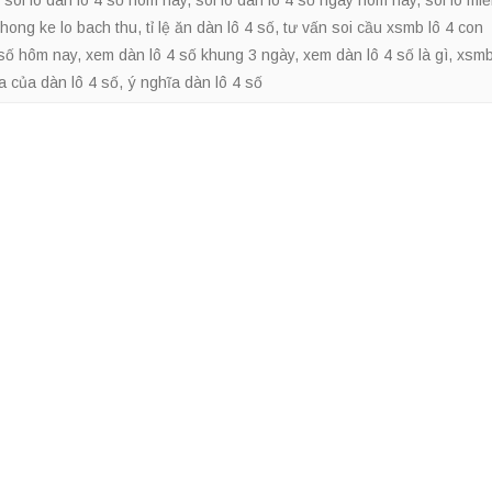
,
soi lô dàn lô 4 số hôm nay
,
soi lô dàn lô 4 số ngày hôm nay
,
soi lô mi
thong ke lo bach thu
,
tỉ lệ ăn dàn lô 4 số
,
tư vấn soi cầu xsmb lô 4 con
 số hôm nay
,
xem dàn lô 4 số khung 3 ngày
,
xem dàn lô 4 số là gì
,
xsm
a của dàn lô 4 số
,
ý nghĩa dàn lô 4 số