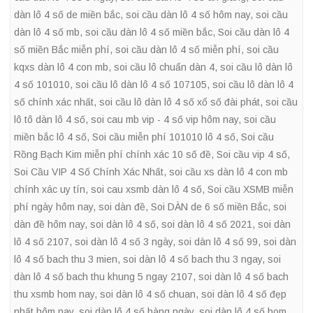
dàn lô 4 số de miền bắc
,
soi cầu dàn lô 4 số hôm nay
,
soi cầu
dàn lô 4 số mb
,
soi cầu dàn lô 4 số miền bắc
,
Soi cầu dàn lô 4
số miền Bắc miễn phí
,
soi cầu dàn lô 4 số miễn phí
,
soi cầu
kqxs dàn lô 4 con mb
,
soi cầu lô chuẩn dàn 4
,
soi cầu lô dàn lô
4 số 101010
,
soi cầu lô dàn lô 4 số 107105
,
soi cầu lô dàn lô 4
số chính xác nhất
,
soi cầu lô dàn lô 4 số xổ số đài phát
,
soi cầu
lô tô dàn lô 4 số
,
soi cau mb vip - 4 số vip hôm nay
,
soi cầu
miền bắc lô 4 số
,
Soi cầu miễn phí 101010 lô 4 số
,
Soi cầu
Rồng Bạch Kim miễn phí chính xác 10 số đề
,
Soi cầu vip 4 số
,
Soi Cầu VIP 4 Số Chính Xác Nhất
,
soi cầu xs dàn lô 4 con mb
chính xác uy tín
,
soi cau xsmb dàn lô 4 số
,
Soi cầu XSMB miễn
phí ngày hôm nay
,
soi dàn đề
,
Soi DÀN de 6 số miền Bắc
,
soi
dàn đề hôm nay
,
soi dàn lô 4 số
,
soi dàn lô 4 số 2021
,
soi dàn
lô 4 số 2107
,
soi dàn lô 4 số 3 ngày
,
soi dàn lô 4 số 99
,
soi dàn
lô 4 số bach thu 3 mien
,
soi dàn lô 4 số bach thu 3 ngay
,
soi
dàn lô 4 số bach thu khung 5 ngay 2107
,
soi dàn lô 4 số bach
thu xsmb hom nay
,
soi dàn lô 4 số chuan
,
soi dàn lô 4 số đẹp
nhất hôm nay
,
soi dàn lô 4 số hàng ngày
,
soi dàn lô 4 số hom