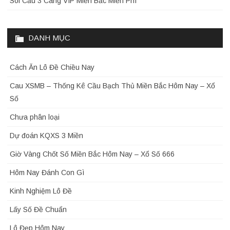
Soi Cầu 3 Càng VIP Miền Bắc Miễn Phí
DANH MỤC
Cách Ăn Lô Đề Chiều Nay
Cau XSMB – Thống Kê Cầu Bạch Thủ Miền Bắc Hôm Nay – Xổ
Số
Chưa phân loại
Dự đoán KQXS 3 Miền
Giờ Vàng Chốt Số Miền Bắc Hôm Nay – Xổ Số 666
Hôm Nay Đánh Con Gì
Kinh Nghiệm Lô Đề
Lấy Số Đề Chuẩn
Lô Đẹp Hôm Nay