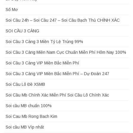
Sổ Mơ
Soi Cầu 24h – Soi Cầu 247 – Soi Cầu Bạch Thủ CHÍNH XÁC
SOI CẦU 3 CÀNG
Soi Cầu 3 Càng 3 Miền Tỷ Lệ Trúng 99%
Soi Cầu 3 Càng Miền Nam Cực Chuẩn Miễn Phí Hôm Nay 100%
Soi Cầu 3 Càng VIP Miền Bắc Miễn Phí
Soi Cầu 3 Càng VIP Miền Bắc Miễn Phí – Dự Đoán 247
Soi Cầu Lô Đề XSMB
Soi Cầu Mb Chính Xác Miễn Phí Soi Cầu Lô Chính Xác
Soi cầu MB chuẩn 100%
Soi Cau Mb Rong Bach Kim
Soi cầu MB Víp nhất