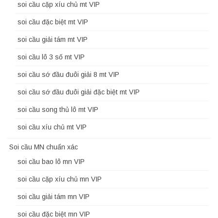
soi cầu cặp xíu chủ mt VIP
soi cầu đặc biệt mt VIP
soi cầu giải tám mt VIP
soi cầu lô 3 số mt VIP
soi cầu sớ đầu đuôi giải 8 mt VIP
soi cầu sớ đầu đuôi giải đặc biệt mt VIP
soi cầu song thủ lô mt VIP
soi cầu xíu chủ mt VIP
Soi cầu MN chuẩn xác
soi cầu bao lô mn VIP
soi cầu cặp xíu chủ mn VIP
soi cầu giải tám mn VIP
soi cầu đặc biệt mn VIP