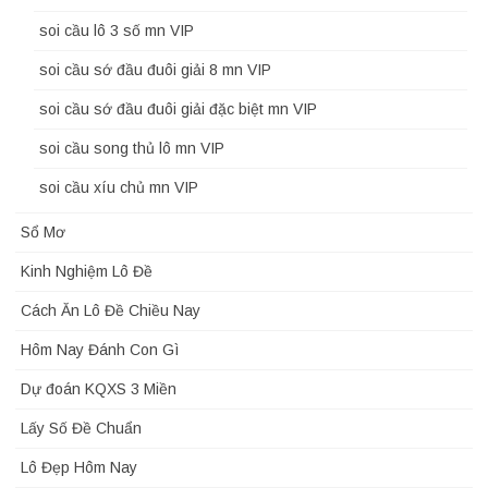
soi cầu lô 3 số mn VIP
soi cầu sớ đầu đuôi giải 8 mn VIP
soi cầu sớ đầu đuôi giải đặc biệt mn VIP
soi cầu song thủ lô mn VIP
soi cầu xíu chủ mn VIP
Sổ Mơ
Kinh Nghiệm Lô Đề
Cách Ăn Lô Đề Chiều Nay
Hôm Nay Đánh Con Gì
Dự đoán KQXS 3 Miền
Lấy Số Đề Chuẩn
Lô Đẹp Hôm Nay