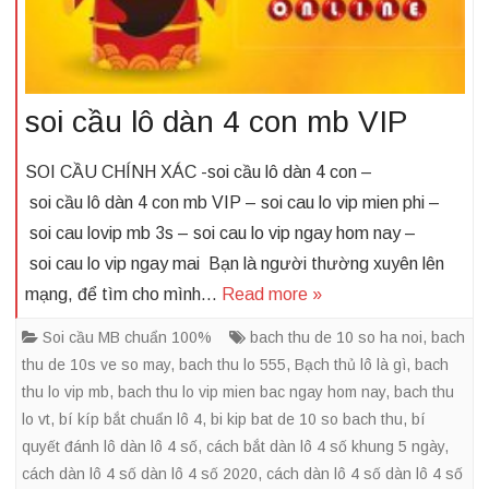
soi cầu lô dàn 4 con mb VIP
SOI CẦU CHÍNH XÁC -soi cầu lô dàn 4 con –
soi cầu lô dàn 4 con mb VIP – soi cau lo vip mien phi –
soi cau lovip mb 3s – soi cau lo vip ngay hom nay –
soi cau lo vip ngay mai Bạn là người thường xuyên lên
mạng, để tìm cho mình…
Read more »
Soi cầu MB chuẩn 100%
bach thu de 10 so ha noi
,
bach
thu de 10s ve so may
,
bach thu lo 555
,
Bạch thủ lô là gì
,
bach
thu lo vip mb
,
bach thu lo vip mien bac ngay hom nay
,
bach thu
lo vt
,
bí kíp bắt chuẩn lô 4
,
bi kip bat de 10 so bach thu
,
bí
quyết đánh lô dàn lô 4 số
,
cách bắt dàn lô 4 số khung 5 ngày
,
cách dàn lô 4 số dàn lô 4 số 2020
,
cách dàn lô 4 số dàn lô 4 số