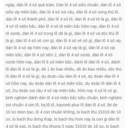
ngày
,
dàn lô 4 số quả trám
,
Dàn lô 4 số siêu chuẩn
,
dàn lô 4 số
siêu vip miền bắc
,
dàn lô 4 số soi cầu
,
dàn lô 4 số song thủ lô
,
dàn lô 4 số thành phố
,
dàn lô 4 số tô
,
dàn lô 4 số tô là gì
,
dàn lô
4 số tô miền bắc
,
dàn lô 4 số tô miền bắc hôm nay
,
dàn lô 4 số
tô xsmb
,
dàn lô 4 số trong lô đề là gì
,
dàn lô 4 số và độc thủ lô
là gì
,
dàn lô 4 số về con gì
,
dàn lô 4 số về số gì
,
dàn lô 4 số vip
,
dàn lô 4 số vip hôm nay
,
dàn lô 4 số vip là gì
,
dàn lô 4 số vip
miền bắc
,
dàn lô 4 số xiên 2
,
dàn lô 4 số xsmb
,
dàn lô 4 số
xsmb hôm nay
,
dàn lô 6 số miền bắc
,
đánh lô dàn lô 4 số
,
đánh
lô dàn lô 4 số là gì
,
đè 1 ăn bao nhiêu
,
đề ăn bao nhiêu
,
độc thủ
lô dàn lô 4 số là gì
,
dự đoán cầu dàn lô 4 số
,
dự đoán dàn lô 4
số hôm nay
,
dự đoán dàn lô 4 số miền bắc
,
dự đoán lô dàn lô 4
số
,
Dự đoán soi cầu 4 số vip miền bắc
,
hôm nay 4 số lô có gì
,
kinh nghiệm đánh dàn lô 4 số miền bắc siêu chuẩn
,
kinh nghiệm
soi chuẩn 4 con lô
,
kq lô tô
,
kqxsmb plus lô dàn lô 4 số
,
lbt de
10 so mien bac
,
lô 4 con chuẩn không
,
lo bach thu 31010 de 10
so
,
lo bach thu dong thap
,
lo bach thu hom nay la con gi dàn lô
4 số là sao
,
lo bach thu khung 3 ngay 31010 de 10 so
,
lo bach