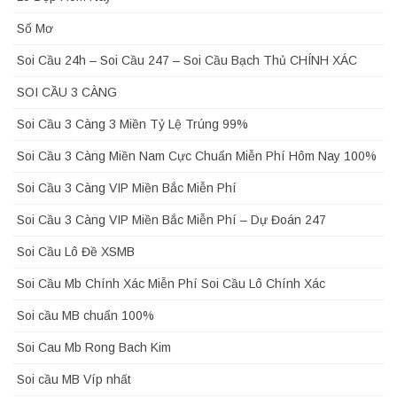
Sổ Mơ
Soi Cầu 24h – Soi Cầu 247 – Soi Cầu Bạch Thủ CHÍNH XÁC
SOI CẦU 3 CÀNG
Soi Cầu 3 Càng 3 Miền Tỷ Lệ Trúng 99%
Soi Cầu 3 Càng Miền Nam Cực Chuẩn Miễn Phí Hôm Nay 100%
Soi Cầu 3 Càng VIP Miền Bắc Miễn Phí
Soi Cầu 3 Càng VIP Miền Bắc Miễn Phí – Dự Đoán 247
Soi Cầu Lô Đề XSMB
Soi Cầu Mb Chính Xác Miễn Phí Soi Cầu Lô Chính Xác
Soi cầu MB chuẩn 100%
Soi Cau Mb Rong Bach Kim
Soi cầu MB Víp nhất