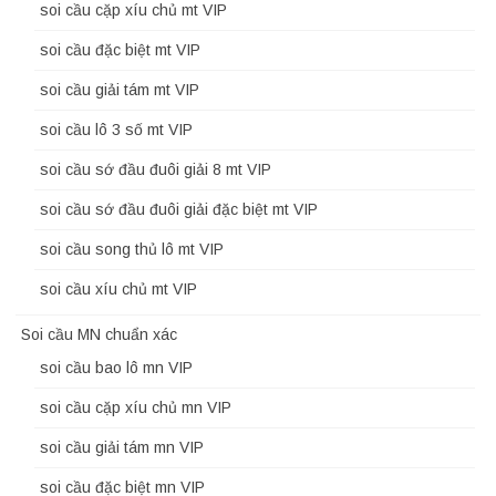
soi cầu cặp xíu chủ mt VIP
soi cầu đặc biệt mt VIP
soi cầu giải tám mt VIP
soi cầu lô 3 số mt VIP
soi cầu sớ đầu đuôi giải 8 mt VIP
soi cầu sớ đầu đuôi giải đặc biệt mt VIP
soi cầu song thủ lô mt VIP
soi cầu xíu chủ mt VIP
Soi cầu MN chuẩn xác
soi cầu bao lô mn VIP
soi cầu cặp xíu chủ mn VIP
soi cầu giải tám mn VIP
soi cầu đặc biệt mn VIP