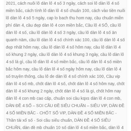
2021
,
cách nuôi lô dàn lô 4 số 3 ngày
,
cách soi lô dàn lô 4 số
miền bắc
,
cách tính lô dàn lô 4 số chuẩn 100
,
cách vào tiền nuôi
lô dàn lô 4 số 5 ngày
,
cap lo bach thu hom nay
,
cầu chuẩn miễn
phí dàn 4
,
cầu đẹp dàn lô 4 con miền bắc
,
Cầu lô 4 SỐ
,
cầu lô
dàn lô 4 số
,
cầu lô dàn lô 4 số 3 ngày
,
cầu lô dàn lô 4 số ăn
quanh năm
,
cầu lô dàn lô 4 số chính xác 100
,
cầu lô dàn lô 4 số
đẹp nhất hôm nay
,
cầu lô dàn lô 4 số hôm nay
,
cầu lô dàn lô 4
số khung 2 ngày
,
cầu lô dàn lô 4 số khung 3 ngày
,
cầu lô dàn lô
4 số là gì
,
cầu lô dàn lô 4 số miền bắc
,
cầu lô dàn lô 4 số miền
bắc hôm nay
,
cầu lô dàn lô 4 số ngày hôm nay
,
cầu lô dàn lô 4
số truyền thống
,
cầu lô de dàn lô 4 số chính xác 100
,
Cầu vip
dàn lô 4 số mb
,
chốt dàn lô 4 số
,
chốt dàn lô 4 số hôm nay
,
chốt
dàn lô 4 số khung 2 ngày
,
chốt dàn lô 4 số là gì
,
chốt hôm nay
dàn lô 4 con mb cao cấp
,
chuẩn soi cầu kqxs dàn lô 4 con mb
,
DÀN ĐỀ 4 SỐ – SOI CẦU ĐỀ SIÊU CHUẨN – SIÊU VIP
,
DÀN ĐỀ
4 SỐ MIỀN BẮC - CHỐT SỐ VIP
,
DÀN ĐỀ 4 SỐ MIỀN BẮC -
Thần tài xổ số - Soi cầu siêu chuẩn
,
DÀN ĐỀ 4 SỐ SIÊU
CHUẨN
,
dàn đề mb chuẩn 10 số dàn lô 4 số miền bắc
,
dàn lô 4