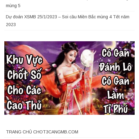
mùng 5
Dự đoán XSMB 25/1/2023 – Soi cầu Miền Bắc mùng 4 Tết năm
2023
TRANG CHỦ CHOT3CANGMB.COM