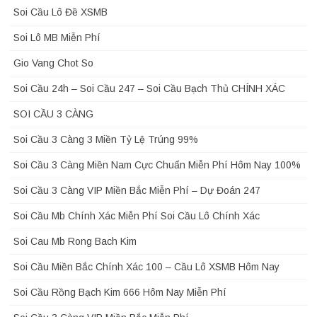
Soi Cầu Lô Đề XSMB
Soi Lô MB Miễn Phí
Gio Vang Chot So
Soi Cầu 24h – Soi Cầu 247 – Soi Cầu Bạch Thủ CHÍNH XÁC
SOI CẦU 3 CÀNG
Soi Cầu 3 Càng 3 Miền Tỷ Lệ Trúng 99%
Soi Cầu 3 Càng Miền Nam Cực Chuẩn Miễn Phí Hôm Nay 100%
Soi Cầu 3 Càng VIP Miền Bắc Miễn Phí – Dự Đoán 247
Soi Cầu Mb Chính Xác Miễn Phí Soi Cầu Lô Chính Xác
Soi Cau Mb Rong Bach Kim
Soi Cầu Miền Bắc Chính Xác 100 – Cầu Lô XSMB Hôm Nay
Soi Cầu Rồng Bạch Kim 666 Hôm Nay Miễn Phí