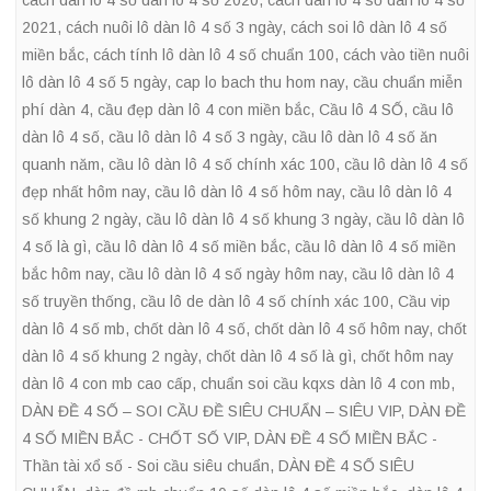
cách dàn lô 4 số dàn lô 4 số 2020
,
cách dàn lô 4 số dàn lô 4 số
2021
,
cách nuôi lô dàn lô 4 số 3 ngày
,
cách soi lô dàn lô 4 số
miền bắc
,
cách tính lô dàn lô 4 số chuẩn 100
,
cách vào tiền nuôi
lô dàn lô 4 số 5 ngày
,
cap lo bach thu hom nay
,
cầu chuẩn miễn
phí dàn 4
,
cầu đẹp dàn lô 4 con miền bắc
,
Cầu lô 4 SỐ
,
cầu lô
dàn lô 4 số
,
cầu lô dàn lô 4 số 3 ngày
,
cầu lô dàn lô 4 số ăn
quanh năm
,
cầu lô dàn lô 4 số chính xác 100
,
cầu lô dàn lô 4 số
đẹp nhất hôm nay
,
cầu lô dàn lô 4 số hôm nay
,
cầu lô dàn lô 4
số khung 2 ngày
,
cầu lô dàn lô 4 số khung 3 ngày
,
cầu lô dàn lô
4 số là gì
,
cầu lô dàn lô 4 số miền bắc
,
cầu lô dàn lô 4 số miền
bắc hôm nay
,
cầu lô dàn lô 4 số ngày hôm nay
,
cầu lô dàn lô 4
số truyền thống
,
cầu lô de dàn lô 4 số chính xác 100
,
Cầu vip
dàn lô 4 số mb
,
chốt dàn lô 4 số
,
chốt dàn lô 4 số hôm nay
,
chốt
dàn lô 4 số khung 2 ngày
,
chốt dàn lô 4 số là gì
,
chốt hôm nay
dàn lô 4 con mb cao cấp
,
chuẩn soi cầu kqxs dàn lô 4 con mb
,
DÀN ĐỀ 4 SỐ – SOI CẦU ĐỀ SIÊU CHUẨN – SIÊU VIP
,
DÀN ĐỀ
4 SỐ MIỀN BẮC - CHỐT SỐ VIP
,
DÀN ĐỀ 4 SỐ MIỀN BẮC -
Thần tài xổ số - Soi cầu siêu chuẩn
,
DÀN ĐỀ 4 SỐ SIÊU