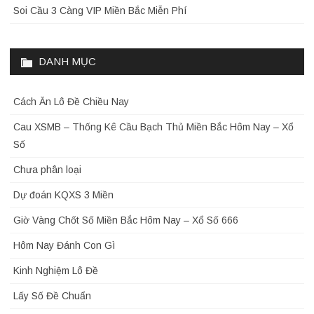
Soi Cầu 3 Càng VIP Miền Bắc Miễn Phí
DANH MỤC
Cách Ăn Lô Đề Chiều Nay
Cau XSMB – Thống Kê Cầu Bạch Thủ Miền Bắc Hôm Nay – Xổ
Số
Chưa phân loại
Dự đoán KQXS 3 Miền
Giờ Vàng Chốt Số Miền Bắc Hôm Nay – Xổ Số 666
Hôm Nay Đánh Con Gì
Kinh Nghiệm Lô Đề
Lấy Số Đề Chuẩn