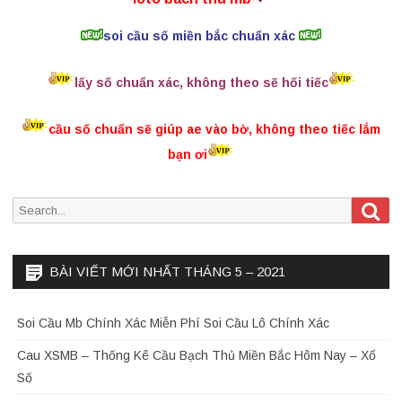
soi cầu số miền bắc chuẩn xác
lấy số chuẩn xác, không theo sẽ hối tiếc
cầu số chuẩn sẽ giúp ae vào bờ, không theo tiếc lắm
bạn ơi
Sea
Search
for:
BÀI VIẾT MỚI NHẤT THÁNG 5 – 2021
Soi Cầu Mb Chính Xác Miễn Phí Soi Cầu Lô Chính Xác
Cau XSMB – Thống Kê Cầu Bạch Thủ Miền Bắc Hôm Nay – Xổ
Số