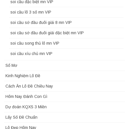
soi cầu đặc biệt mn VIP
soi cầu lô 3 số mn VIP
soi cầu sớ đầu đuôi giải 8 mn VIP
soi cầu sớ đầu đuôi giải đặc biệt mn VIP
soi cầu song thủ lô mn VIP
soi cầu xíu chủ mn VIP
Sổ Mơ
Kinh Nghiệm Lô Đề
Cách Ăn Lô Đề Chiều Nay
Hôm Nay Đánh Con Gì
Dự đoán KQXS 3 Miền
Lấy Số Đề Chuẩn
Lô Đẹp Hôm Nay