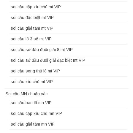
soi cầu cặp xíu chủ mt VIP
soi cầu đặc biệt mt VIP
soi cầu giải tám mt VIP
soi cầu lô 3 số mt VIP
soi cầu sớ đầu đuôi giải 8 mt VIP
soi cầu sớ đầu đuôi giải đặc biệt mt VIP
soi cầu song thủ lô mt VIP
soi cầu xíu chủ mt VIP
Soi cầu MN chuẩn xác
soi cầu bao lô mn VIP
soi cầu cặp xíu chủ mn VIP
soi cầu giải tám mn VIP