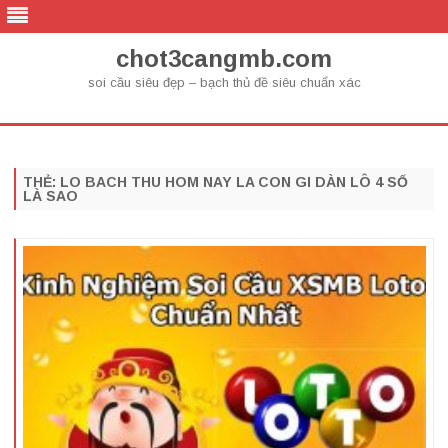
chot3cangmb.com
soi cầu siêu đẹp – bạch thủ đề siêu chuẩn xác
Skip
to
content
THẺ:
LO BACH THU HOM NAY LA CON GI DÀN LÔ 4 SỐ
LÀ SAO