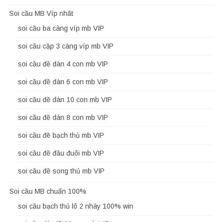
Soi cầu MB Víp nhất
soi cầu ba càng víp mb VIP
soi cầu cặp 3 càng víp mb VIP
soi cầu đề dàn 4 con mb VIP
soi cầu đề dàn 6 con mb VIP
soi cầu đề dàn 10 con mb VIP
soi cầu đề dàn 8 con mb VIP
soi cầu đề bạch thủ mb VIP
soi cầu đề đầu đuôi mb VIP
soi cầu đề song thủ mb VIP
Soi cầu MB chuẩn 100%
soi cầu bạch thủ lô 2 nháy 100% win