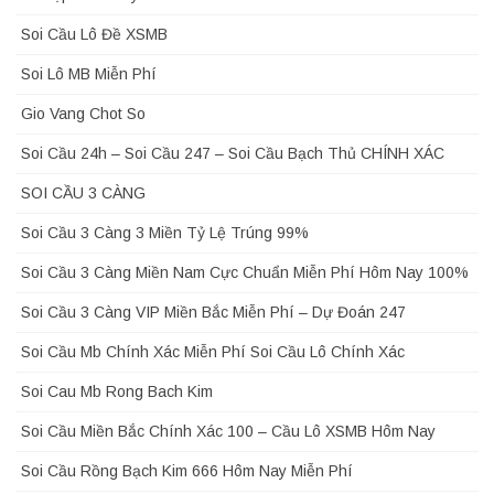
Soi Cầu Lô Đề XSMB
Soi Lô MB Miễn Phí
Gio Vang Chot So
Soi Cầu 24h – Soi Cầu 247 – Soi Cầu Bạch Thủ CHÍNH XÁC
SOI CẦU 3 CÀNG
Soi Cầu 3 Càng 3 Miền Tỷ Lệ Trúng 99%
Soi Cầu 3 Càng Miền Nam Cực Chuẩn Miễn Phí Hôm Nay 100%
Soi Cầu 3 Càng VIP Miền Bắc Miễn Phí – Dự Đoán 247
Soi Cầu Mb Chính Xác Miễn Phí Soi Cầu Lô Chính Xác
Soi Cau Mb Rong Bach Kim
Soi Cầu Miền Bắc Chính Xác 100 – Cầu Lô XSMB Hôm Nay
Soi Cầu Rồng Bạch Kim 666 Hôm Nay Miễn Phí