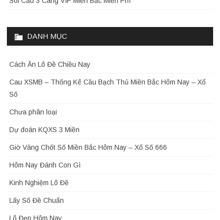
Soi Cầu 3 Càng VIP Miền Bắc Miễn Phí
DANH MỤC
Cách Ăn Lô Đề Chiều Nay
Cau XSMB – Thống Kê Cầu Bạch Thủ Miền Bắc Hôm Nay – Xổ
Số
Chưa phân loại
Dự đoán KQXS 3 Miền
Giờ Vàng Chốt Số Miền Bắc Hôm Nay – Xổ Số 666
Hôm Nay Đánh Con Gì
Kinh Nghiệm Lô Đề
Lấy Số Đề Chuẩn
Lô Đẹp Hôm Nay