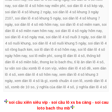
nay
,
soi dàn lô 4 số hôm nay miễn phí
,
soi dàn lô 4 số kép vip
,
soi dàn lô 4 số khung 2 ngày
,
soi dàn lô 4 số khung 3 ngày
2107
,
soi dàn lô 4 số khung 5 ngày
,
soi dàn lô 4 số khung 7
ngày
,
soi dàn lô 4 số mb hôm nay
,
soi dàn lô 4 số miền nam
,
soi
dàn lô 4 số miền nam hôm nay
,
soi dàn lô 4 số ngày hôm nay
,
soi dàn lô 4 số ngày mai
,
soi dàn lô 4 số nuôi 3 ngày
,
soi dàn lô
4 số nuôi khung
,
soi dàn lô 4 số nuôi khung 5 ngày
,
soi dàn lô 4
số rồng bạch kim
,
soi lô dàn lô 4 số hôm nay
,
soi lô dàn lô 4 số
ngày hôm nay
,
soi lô miễn phí
,
song lô dàn lô 4 số
,
thống kê
dàn lô 4 số miền bắc
,
thong ke lo bach thu
,
tỉ lệ ăn dàn lô 4 số
,
tư vấn soi cầu xsmb lô 4 con víp
,
video dàn lô 4 số đề
,
xem dàn
lô 4 số
,
xem dàn lô 4 số hôm nay
,
xem dàn lô 4 số khung 3
ngày
,
xem dàn lô 4 số là gì
,
xsmb chuẩn 4 con lô
,
xsmb dàn lô 4
số
,
xsmb de 10 so
,
ý nghĩa của dàn lô 4 số
,
ý nghĩa dàn lô 4 số
soi cầu xiên siêu víp - soi cầu lô xs ba càng - soi cau
loto bach thu mb