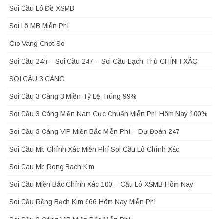
Soi Cầu Lô Đề XSMB
Soi Lô MB Miễn Phí
Gio Vang Chot So
Soi Cầu 24h – Soi Cầu 247 – Soi Cầu Bạch Thủ CHÍNH XÁC
SOI CẦU 3 CÀNG
Soi Cầu 3 Càng 3 Miền Tỷ Lệ Trúng 99%
Soi Cầu 3 Càng Miền Nam Cực Chuẩn Miễn Phí Hôm Nay 100%
Soi Cầu 3 Càng VIP Miền Bắc Miễn Phí – Dự Đoán 247
Soi Cầu Mb Chính Xác Miễn Phí Soi Cầu Lô Chính Xác
Soi Cau Mb Rong Bach Kim
Soi Cầu Miền Bắc Chính Xác 100 – Cầu Lô XSMB Hôm Nay
Soi Cầu Rồng Bạch Kim 666 Hôm Nay Miễn Phí