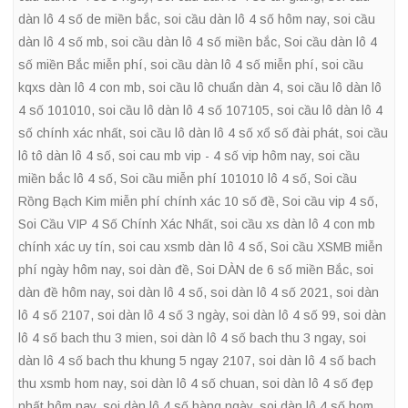
dàn lô 4 số de miền bắc
,
soi cầu dàn lô 4 số hôm nay
,
soi cầu
dàn lô 4 số mb
,
soi cầu dàn lô 4 số miền bắc
,
Soi cầu dàn lô 4
số miền Bắc miễn phí
,
soi cầu dàn lô 4 số miễn phí
,
soi cầu
kqxs dàn lô 4 con mb
,
soi cầu lô chuẩn dàn 4
,
soi cầu lô dàn lô
4 số 101010
,
soi cầu lô dàn lô 4 số 107105
,
soi cầu lô dàn lô 4
số chính xác nhất
,
soi cầu lô dàn lô 4 số xổ số đài phát
,
soi cầu
lô tô dàn lô 4 số
,
soi cau mb vip - 4 số vip hôm nay
,
soi cầu
miền bắc lô 4 số
,
Soi cầu miễn phí 101010 lô 4 số
,
Soi cầu
Rồng Bạch Kim miễn phí chính xác 10 số đề
,
Soi cầu vip 4 số
,
Soi Cầu VIP 4 Số Chính Xác Nhất
,
soi cầu xs dàn lô 4 con mb
chính xác uy tín
,
soi cau xsmb dàn lô 4 số
,
Soi cầu XSMB miễn
phí ngày hôm nay
,
soi dàn đề
,
Soi DÀN de 6 số miền Bắc
,
soi
dàn đề hôm nay
,
soi dàn lô 4 số
,
soi dàn lô 4 số 2021
,
soi dàn
lô 4 số 2107
,
soi dàn lô 4 số 3 ngày
,
soi dàn lô 4 số 99
,
soi dàn
lô 4 số bach thu 3 mien
,
soi dàn lô 4 số bach thu 3 ngay
,
soi
dàn lô 4 số bach thu khung 5 ngay 2107
,
soi dàn lô 4 số bach
thu xsmb hom nay
,
soi dàn lô 4 số chuan
,
soi dàn lô 4 số đẹp
nhất hôm nay
,
soi dàn lô 4 số hàng ngày
,
soi dàn lô 4 số hom