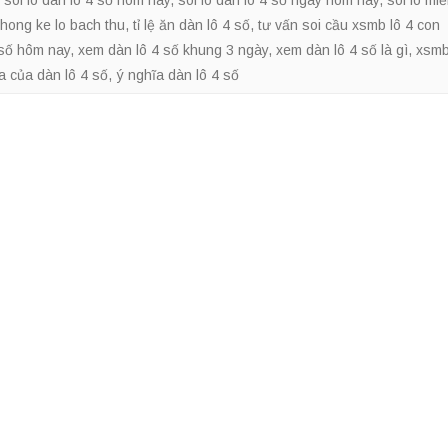
,
soi lô dàn lô 4 số hôm nay
,
soi lô dàn lô 4 số ngày hôm nay
,
soi lô mi
thong ke lo bach thu
,
tỉ lệ ăn dàn lô 4 số
,
tư vấn soi cầu xsmb lô 4 con
 số hôm nay
,
xem dàn lô 4 số khung 3 ngày
,
xem dàn lô 4 số là gì
,
xsm
a của dàn lô 4 số
,
ý nghĩa dàn lô 4 số