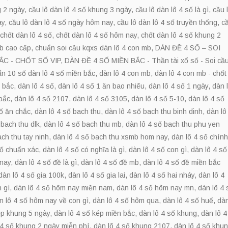
g 2 ngày
,
cầu lô dàn lô 4 số khung 3 ngày
,
cầu lô dàn lô 4 số là gì
,
cầu 
SOI CẦU LÔ SONG THỦ
ay
,
cầu lô dàn lô 4 số ngày hôm nay
,
cầu lô dàn lô 4 số truyền thống
,
c
chốt dàn lô 4 số
,
chốt dàn lô 4 số hôm nay
,
chốt dàn lô 4 số khung 2
MB VIP
b cao cấp
,
chuẩn soi cầu kqxs dàn lô 4 con mb
,
DÀN ĐỀ 4 SỐ – SOI
ẮC - CHỐT SỐ VIP
,
DÀN ĐỀ 4 SỐ MIỀN BẮC - Thần tài xổ số - Soi cầ
n 10 số dàn lô 4 số miền bắc
,
dàn lô 4 con mb
,
dàn lô 4 con mb - chốt
n bắc
,
dàn lô 4 số
,
dàn lô 4 số 1 ăn bao nhiêu
,
dàn lô 4 số 1 ngày
,
dàn 
 bắc
,
dàn lô 4 số 2107
,
dàn lô 4 số 3105
,
dàn lô 4 số 5-10
,
dàn lô 4 số
số ăn chắc
,
dàn lô 4 số bach thu
,
dàn lô 4 số bach thu binh dinh
,
dàn lô
 bach thu dlk
,
dàn lô 4 số bach thu mb
,
dàn lô 4 số bach thu phu yen
ach thu tay ninh
,
dàn lô 4 số bach thu xsmb hom nay
,
dàn lô 4 số chính
số chuẩn xác
,
dàn lô 4 số có nghĩa là gì
,
dàn lô 4 số con gì
,
dàn lô 4 số
 nay
,
dàn lô 4 số đề là gì
,
dàn lô 4 số đề mb
,
dàn lô 4 số đề miền bắc
dàn lô 4 số gia 100k
,
dàn lô 4 số gia lai
,
dàn lô 4 số hai nháy
,
dàn lô 4
 gì
,
dàn lô 4 số hôm nay miền nam
,
dàn lô 4 số hôm nay mn
,
dàn lô 4 
n lô 4 số hôm nay về con gì
,
dàn lô 4 số hôm qua
,
dàn lô 4 số huế
,
dà
ép khung 5 ngày
,
dàn lô 4 số kép miền bắc
,
dàn lô 4 số khung
,
dàn lô 4
 4 số khung 2 ngày miễn phí
,
dàn lô 4 số khung 2107
,
dàn lô 4 số khu