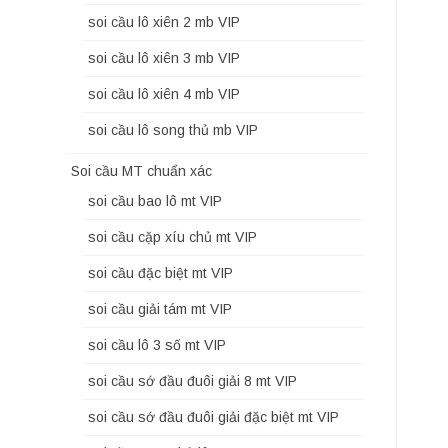
soi cầu lô xiên 2 mb VIP
soi cầu lô xiên 3 mb VIP
soi cầu lô xiên 4 mb VIP
soi cầu lô song thủ mb VIP
Soi cầu MT chuẩn xác
soi cầu bao lô mt VIP
soi cầu cặp xíu chủ mt VIP
soi cầu đặc biệt mt VIP
soi cầu giải tám mt VIP
soi cầu lô 3 số mt VIP
soi cầu sớ đầu đuôi giải 8 mt VIP
soi cầu sớ đầu đuôi giải đặc biệt mt VIP