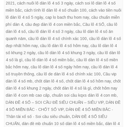
2021
,
cách nuôi lô dàn lô 4 số 3 ngày
,
cách soi lô dàn lô 4 số
miền bắc
,
cách tính lô dàn lô 4 số chuẩn 100
,
cách vào tiền nuôi
lô dàn lô 4 số 5 ngày
,
cap lo bach thu hom nay
,
cầu chuẩn miễn
phí dàn 4
,
cầu đẹp dàn lô 4 con miền bắc
,
Cầu lô 4 SỐ
,
cầu lô
dàn lô 4 số
,
cầu lô dàn lô 4 số 3 ngày
,
cầu lô dàn lô 4 số ăn
quanh năm
,
cầu lô dàn lô 4 số chính xác 100
,
cầu lô dàn lô 4 số
đẹp nhất hôm nay
,
cầu lô dàn lô 4 số hôm nay
,
cầu lô dàn lô 4
số khung 2 ngày
,
cầu lô dàn lô 4 số khung 3 ngày
,
cầu lô dàn lô
4 số là gì
,
cầu lô dàn lô 4 số miền bắc
,
cầu lô dàn lô 4 số miền
bắc hôm nay
,
cầu lô dàn lô 4 số ngày hôm nay
,
cầu lô dàn lô 4
số truyền thống
,
cầu lô de dàn lô 4 số chính xác 100
,
Cầu vip
dàn lô 4 số mb
,
chốt dàn lô 4 số
,
chốt dàn lô 4 số hôm nay
,
chốt
dàn lô 4 số khung 2 ngày
,
chốt dàn lô 4 số là gì
,
chốt hôm nay
dàn lô 4 con mb cao cấp
,
chuẩn soi cầu kqxs dàn lô 4 con mb
,
DÀN ĐỀ 4 SỐ – SOI CẦU ĐỀ SIÊU CHUẨN – SIÊU VIP
,
DÀN ĐỀ
4 SỐ MIỀN BẮC - CHỐT SỐ VIP
,
DÀN ĐỀ 4 SỐ MIỀN BẮC -
Thần tài xổ số - Soi cầu siêu chuẩn
,
DÀN ĐỀ 4 SỐ SIÊU
CHUẨN
,
dàn đề mb chuẩn 10 số dàn lô 4 số miền bắc
,
dàn lô 4