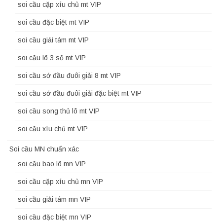
soi cầu cặp xíu chủ mt VIP
soi cầu đặc biệt mt VIP
soi cầu giải tám mt VIP
soi cầu lô 3 số mt VIP
soi cầu sớ đầu đuôi giải 8 mt VIP
soi cầu sớ đầu đuôi giải đặc biệt mt VIP
soi cầu song thủ lô mt VIP
soi cầu xíu chủ mt VIP
Soi cầu MN chuẩn xác
soi cầu bao lô mn VIP
soi cầu cặp xíu chủ mn VIP
soi cầu giải tám mn VIP
soi cầu đặc biệt mn VIP