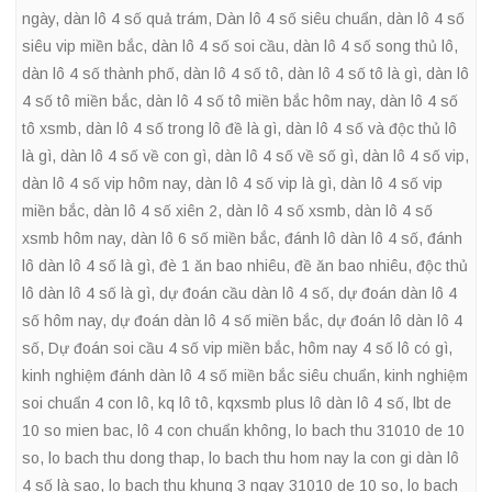
ngày
,
dàn lô 4 số quả trám
,
Dàn lô 4 số siêu chuẩn
,
dàn lô 4 số
siêu vip miền bắc
,
dàn lô 4 số soi cầu
,
dàn lô 4 số song thủ lô
,
dàn lô 4 số thành phố
,
dàn lô 4 số tô
,
dàn lô 4 số tô là gì
,
dàn lô
4 số tô miền bắc
,
dàn lô 4 số tô miền bắc hôm nay
,
dàn lô 4 số
tô xsmb
,
dàn lô 4 số trong lô đề là gì
,
dàn lô 4 số và độc thủ lô
là gì
,
dàn lô 4 số về con gì
,
dàn lô 4 số về số gì
,
dàn lô 4 số vip
,
dàn lô 4 số vip hôm nay
,
dàn lô 4 số vip là gì
,
dàn lô 4 số vip
miền bắc
,
dàn lô 4 số xiên 2
,
dàn lô 4 số xsmb
,
dàn lô 4 số
xsmb hôm nay
,
dàn lô 6 số miền bắc
,
đánh lô dàn lô 4 số
,
đánh
lô dàn lô 4 số là gì
,
đè 1 ăn bao nhiêu
,
đề ăn bao nhiêu
,
độc thủ
lô dàn lô 4 số là gì
,
dự đoán cầu dàn lô 4 số
,
dự đoán dàn lô 4
số hôm nay
,
dự đoán dàn lô 4 số miền bắc
,
dự đoán lô dàn lô 4
số
,
Dự đoán soi cầu 4 số vip miền bắc
,
hôm nay 4 số lô có gì
,
kinh nghiệm đánh dàn lô 4 số miền bắc siêu chuẩn
,
kinh nghiệm
soi chuẩn 4 con lô
,
kq lô tô
,
kqxsmb plus lô dàn lô 4 số
,
lbt de
10 so mien bac
,
lô 4 con chuẩn không
,
lo bach thu 31010 de 10
so
,
lo bach thu dong thap
,
lo bach thu hom nay la con gi dàn lô
4 số là sao
,
lo bach thu khung 3 ngay 31010 de 10 so
,
lo bach