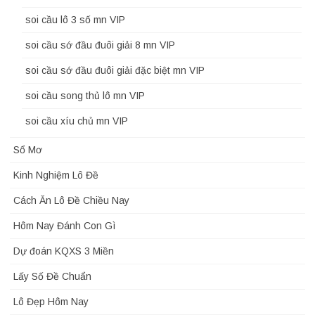
soi cầu lô 3 số mn VIP
soi cầu sớ đầu đuôi giải 8 mn VIP
soi cầu sớ đầu đuôi giải đặc biệt mn VIP
soi cầu song thủ lô mn VIP
soi cầu xíu chủ mn VIP
Sổ Mơ
Kinh Nghiệm Lô Đề
Cách Ăn Lô Đề Chiều Nay
Hôm Nay Đánh Con Gì
Dự đoán KQXS 3 Miền
Lấy Số Đề Chuẩn
Lô Đẹp Hôm Nay