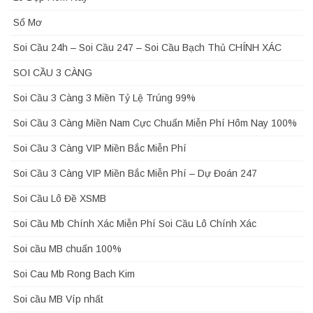
Sổ Mơ
Soi Cầu 24h – Soi Cầu 247 – Soi Cầu Bạch Thủ CHÍNH XÁC
SOI CẦU 3 CÀNG
Soi Cầu 3 Càng 3 Miền Tỷ Lệ Trúng 99%
Soi Cầu 3 Càng Miền Nam Cực Chuẩn Miễn Phí Hôm Nay 100%
Soi Cầu 3 Càng VIP Miền Bắc Miễn Phí
Soi Cầu 3 Càng VIP Miền Bắc Miễn Phí – Dự Đoán 247
Soi Cầu Lô Đề XSMB
Soi Cầu Mb Chính Xác Miễn Phí Soi Cầu Lô Chính Xác
Soi cầu MB chuẩn 100%
Soi Cau Mb Rong Bach Kim
Soi cầu MB Víp nhất