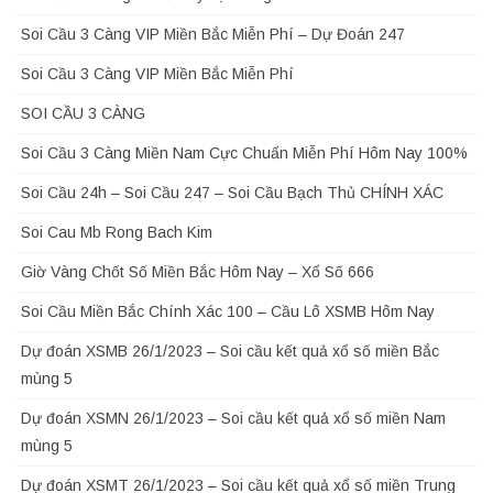
Soi Cầu 3 Càng VIP Miền Bắc Miễn Phí – Dự Đoán 247
Soi Cầu 3 Càng VIP Miền Bắc Miễn Phí
SOI CẦU 3 CÀNG
Soi Cầu 3 Càng Miền Nam Cực Chuẩn Miễn Phí Hôm Nay 100%
Soi Cầu 24h – Soi Cầu 247 – Soi Cầu Bạch Thủ CHÍNH XÁC
Soi Cau Mb Rong Bach Kim
Giờ Vàng Chốt Số Miền Bắc Hôm Nay – Xổ Số 666
Soi Cầu Miền Bắc Chính Xác 100 – Cầu Lô XSMB Hôm Nay
Dự đoán XSMB 26/1/2023 – Soi cầu kết quả xổ số miền Bắc
mùng 5
Dự đoán XSMN 26/1/2023 – Soi cầu kết quả xổ số miền Nam
mùng 5
Dự đoán XSMT 26/1/2023 – Soi cầu kết quả xổ số miền Trung