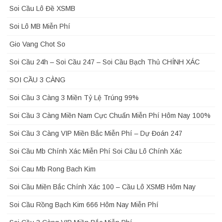
Soi Cầu Lô Đề XSMB
Soi Lô MB Miễn Phí
Gio Vang Chot So
Soi Cầu 24h – Soi Cầu 247 – Soi Cầu Bạch Thủ CHÍNH XÁC
SOI CẦU 3 CÀNG
Soi Cầu 3 Càng 3 Miền Tỷ Lệ Trúng 99%
Soi Cầu 3 Càng Miền Nam Cực Chuẩn Miễn Phí Hôm Nay 100%
Soi Cầu 3 Càng VIP Miền Bắc Miễn Phí – Dự Đoán 247
Soi Cầu Mb Chính Xác Miễn Phí Soi Cầu Lô Chính Xác
Soi Cau Mb Rong Bach Kim
Soi Cầu Miền Bắc Chính Xác 100 – Cầu Lô XSMB Hôm Nay
Soi Cầu Rồng Bạch Kim 666 Hôm Nay Miễn Phí