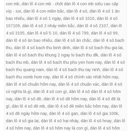
con mb
,
dàn lô 4 con mb - chốt dàn lô 4 con mb siêu cao cấp
víp - soi
,
dàn lô 4 con miền bắc
,
dàn lô 4 số
,
dàn lô 4 số 1 ăn
bao nhiêu
,
dàn lô 4 số 1 ngày
,
dàn lô 4 số 1010
,
dàn lô 4 số
107109
,
dàn lô 4 số 2 nháy miền bắc
,
dàn lô 4 số 2107
,
dàn lô
4 số 3105
,
dàn lô 4 số 5-10
,
dàn lô 4 số 799
,
dàn lô 4 số 99
,
dàn lô 4 số ăn bao nhiêu
,
dàn lô 4 số ăn chắc
,
dàn lô 4 số bach
thu
,
dàn lô 4 số bach thu binh dinh
,
dàn lô 4 số bach thu gia lai
,
dàn lô 4 số bach thu khung 2 ngay lo bach thu dlk
,
dàn lô 4 số
bach thu mb
,
dàn lô 4 số bach thu phu yen hom nay
,
dàn lô 4 số
bach thu quang nam
,
dàn lô 4 số bach thu tay ninh
,
dàn lô 4 số
bach thu xsmb hom nay
,
dàn lô 4 số chính xác nhất hôm nay
,
dàn lô 4 số chuẩn hôm nay
,
dàn lô 4 số chuẩn xác
,
dàn lô 4 số
có nghĩa là gì
,
dàn lô 4 số con gì
,
dàn lô 4 số dàn lô 4 số hôm
nay
,
dàn lô 4 số đề
,
dàn lô 4 số đề hôm nay
,
dàn lô 4 số đề là
gì
,
dàn lô 4 số đề mb
,
dàn lô 4 số đề miền bắc hôm nay
,
dàn lô
4 số đề ngày hôm nay
,
dàn lô 4 số gan
,
dàn lô 4 số gia 100k
,
dàn lô 4 số gia lai
,
dàn lô 4 số hai nháy
,
dàn lô 4 số hnay
,
dàn lô
4 số hôm nay
,
dàn lô 4 số hôm nay là con gì
,
dàn lô 4 số hôm