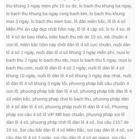
thu khung 3 ngay mien phi 10 so de
,
lo bach thu khung ba ngay
,
lo bach thu khung ba ngay rong bach kim
,
lo bach thu khung
max 3 ngay
,
lo bach thu mien bac
,
lô dàn miền bắc
,
lô lô 4 số
Miễn Phí ăn cặp đẹp nhất hôm nay
,
lô tô 4 cặp số
,
lo to 4 so
,
lô
tô 4 số ăn bao nhiêu
,
lotto bach thu mb de 10 so
,
mb chuẩn 4
con lô
,
miền bắc hôm nay chốt đàn lô 4 số cực chuẩn
,
nuôi dàn
lô 4 số 2 ngày
,
nuôi dàn lô 4 số khung 3 ngày miễn phí
,
nuoi lo
bach thu 2 ngay lo bach thu mb
,
nuoi lo bach thu 5 ngay
,
nuoi lo
bach thu.com
,
nuôi lô dàn lô 4 số 2 ngày
,
nuôi lô dàn lô 4 số
khung 10 ngày
,
nuôi lô dàn lô 4 số khung 3 ngày dep nhat
,
nuôi
lô dàn lô 4 số khung 3 ngày tôi
,
phương pháp bắt cầu chuẩn 4
con lô
,
phương pháp bắt dàn lô 4 số
,
phương pháp bắt dàn lô 4
số miền bắc
,
phuong phap choi lo bach thu
,
phương pháp dàn
lô 4 số dàn lô 4 số
,
phương pháp nuôi lô dàn lô 4 số
,
Phương
pháp soi cầu 4 số lô VIP MB bao chuẩn
,
phương pháp soi lô
dàn lô 4 số
,
phương pháp tính lô dàn lô 4 số
,
Soi cầu 2107 de
10 so
,
Soi cầu bắt dàn lô 4 số Miền Bắc
,
soi cau dàn lô 4 số
,
soi
cầu dàn lô 4 số 3 ngày
,
soi cầu dàn lô 4 số an giang
,
soi cầu