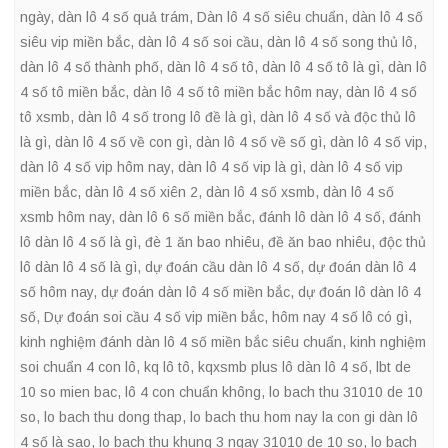
ngày
,
dàn lô 4 số quả trám
,
Dàn lô 4 số siêu chuẩn
,
dàn lô 4 số
siêu vip miền bắc
,
dàn lô 4 số soi cầu
,
dàn lô 4 số song thủ lô
,
dàn lô 4 số thành phố
,
dàn lô 4 số tô
,
dàn lô 4 số tô là gì
,
dàn lô
4 số tô miền bắc
,
dàn lô 4 số tô miền bắc hôm nay
,
dàn lô 4 số
tô xsmb
,
dàn lô 4 số trong lô đề là gì
,
dàn lô 4 số và độc thủ lô
là gì
,
dàn lô 4 số về con gì
,
dàn lô 4 số về số gì
,
dàn lô 4 số vip
,
dàn lô 4 số vip hôm nay
,
dàn lô 4 số vip là gì
,
dàn lô 4 số vip
miền bắc
,
dàn lô 4 số xiên 2
,
dàn lô 4 số xsmb
,
dàn lô 4 số
xsmb hôm nay
,
dàn lô 6 số miền bắc
,
đánh lô dàn lô 4 số
,
đánh
lô dàn lô 4 số là gì
,
đè 1 ăn bao nhiêu
,
đề ăn bao nhiêu
,
độc thủ
lô dàn lô 4 số là gì
,
dự đoán cầu dàn lô 4 số
,
dự đoán dàn lô 4
số hôm nay
,
dự đoán dàn lô 4 số miền bắc
,
dự đoán lô dàn lô 4
số
,
Dự đoán soi cầu 4 số vip miền bắc
,
hôm nay 4 số lô có gì
,
kinh nghiệm đánh dàn lô 4 số miền bắc siêu chuẩn
,
kinh nghiệm
soi chuẩn 4 con lô
,
kq lô tô
,
kqxsmb plus lô dàn lô 4 số
,
lbt de
10 so mien bac
,
lô 4 con chuẩn không
,
lo bach thu 31010 de 10
so
,
lo bach thu dong thap
,
lo bach thu hom nay la con gi dàn lô
4 số là sao
,
lo bach thu khung 3 ngay 31010 de 10 so
,
lo bach