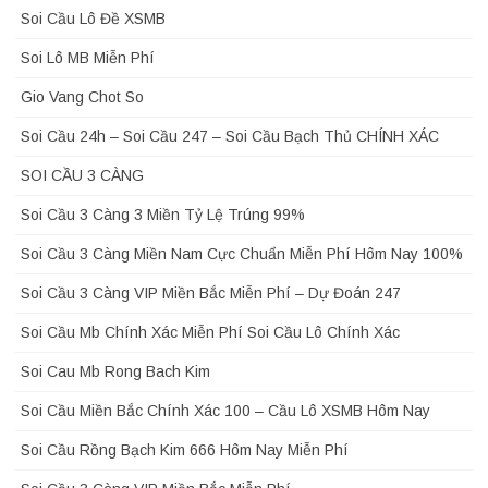
Soi Cầu Lô Đề XSMB
Soi Lô MB Miễn Phí
Gio Vang Chot So
Soi Cầu 24h – Soi Cầu 247 – Soi Cầu Bạch Thủ CHÍNH XÁC
SOI CẦU 3 CÀNG
Soi Cầu 3 Càng 3 Miền Tỷ Lệ Trúng 99%
Soi Cầu 3 Càng Miền Nam Cực Chuẩn Miễn Phí Hôm Nay 100%
Soi Cầu 3 Càng VIP Miền Bắc Miễn Phí – Dự Đoán 247
Soi Cầu Mb Chính Xác Miễn Phí Soi Cầu Lô Chính Xác
Soi Cau Mb Rong Bach Kim
Soi Cầu Miền Bắc Chính Xác 100 – Cầu Lô XSMB Hôm Nay
Soi Cầu Rồng Bạch Kim 666 Hôm Nay Miễn Phí