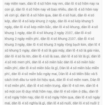
nay miền nam
,
dàn lô 4 số hôm nay mn
,
dàn lô 4 số hôm nay ra
con gì
,
dàn lô 4 số hôm nay về bao nhiêu
,
dàn lô 4 số hôm nay
về con gì
,
dàn lô 4 số hôm qua
,
dàn lô 4 số huế
,
dàn lô 4 số
kép
,
dàn lô 4 số kép khung 2 ngày
,
dàn lô 4 số kép khung 5
ngày
,
dàn lô 4 số kép miền bắc
,
dàn lô 4 số khung
,
dàn lô 4 số
khung 1 ngày
,
dàn lô 4 số khung 2 ngày 2107
,
dàn lô 4 số
khung 2 ngày miễn phí
,
dàn lô 4 số khung 2107
,
dàn lô 4 số
khung 3 ngày
,
dàn lô 4 số khung 3 ngày rồng bạch kim
,
dàn lô 4
số khung 5 ngày
,
dàn lô 4 số là giải mấy
,
dàn lô 4 số là giải nào
,
dàn lô 4 số là ntn
,
dàn lô 4 số là sao
,
dàn lô 4 số lót là gì
,
dàn lô
4 số mb mien phi
,
dàn lô 4 số miền bắc dàn lô 4 số miền bắc
miễn phí
,
dàn lô 4 số miền bắc là gì
,
Dàn lô 4 số miền bắc miễn
phí
,
dàn lô 4 số miền bắc ngày mai
,
Dàn lô 4 số Miền Bắc và 5
cách tính đầu tư sinh lời hiệu quả
,
dàn lô 4 số miền nam
,
Dàn lô
4 số miền phí
,
dàn lô 4 số miền trung
,
dàn lô 4 số mn
,
dàn lô 4
số một con lô duy nhất hôm nay
,
dàn lô 4 số nằm ở đâu
,
dàn lô
4 số ngày hôm nay
,
dàn lô 4 số ngày hôm qua
,
dàn lô 4 số ngày
mai
,
dàn lô 4 số nghĩa là gì
,
dàn lô 4 số nuôi
,
dàn lô 4 số nuôi 2