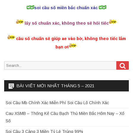
soi cầu số miền bắc chuẩn xác
lấy số chuẩn xác, không theo sẽ hối tiếc
cầu số chuẩn sẽ giúp ae vào bờ, không theo tiếc lắm
bạn ơi
Sea
Search
for:
BÀI VIẾT MỚI NHẤT THÁNG 5 – 2021
Soi Cầu Mb Chính Xác Miễn Phí Soi Cầu Lô Chính Xác
Cau XSMB – Thống Kê Cầu Bạch Thủ Miền Bắc Hôm Nay – Xổ
Số
Soi Cầu 3 Càng 3 Miền Tỷ Lệ Trúng 99%