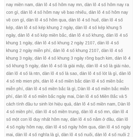
nay miền nam
,
dàn lô 4 số hôm nay mn
,
dàn lô 4 số hôm nay ra
con gì
,
dàn lô 4 số hôm nay về bao nhiêu
,
dàn lô 4 số hôm nay
về con gì
,
dàn lô 4 số hôm qua
,
dàn lô 4 số huế
,
dàn lô 4 số
kép
,
dàn lô 4 số kép khung 2 ngày
,
dàn lô 4 số kép khung 5
ngày
,
dàn lô 4 số kép miền bắc
,
dàn lô 4 số khung
,
dàn lô 4 số
khung 1 ngày
,
dàn lô 4 số khung 2 ngày 2107
,
dàn lô 4 số
khung 2 ngày miễn phí
,
dàn lô 4 số khung 2107
,
dàn lô 4 số
khung 3 ngày
,
dàn lô 4 số khung 3 ngày rồng bạch kim
,
dàn lô 4
số khung 5 ngày
,
dàn lô 4 số là giải mấy
,
dàn lô 4 số là giải nào
,
dàn lô 4 số là ntn
,
dàn lô 4 số là sao
,
dàn lô 4 số lót là gì
,
dàn lô
4 số mb mien phi
,
dàn lô 4 số miền bắc dàn lô 4 số miền bắc
miễn phí
,
dàn lô 4 số miền bắc là gì
,
Dàn lô 4 số miền bắc miễn
phí
,
dàn lô 4 số miền bắc ngày mai
,
Dàn lô 4 số Miền Bắc và 5
cách tính đầu tư sinh lời hiệu quả
,
dàn lô 4 số miền nam
,
Dàn lô
4 số miền phí
,
dàn lô 4 số miền trung
,
dàn lô 4 số mn
,
dàn lô 4
số một con lô duy nhất hôm nay
,
dàn lô 4 số nằm ở đâu
,
dàn lô
4 số ngày hôm nay
,
dàn lô 4 số ngày hôm qua
,
dàn lô 4 số ngày
mai
,
dàn lô 4 số nghĩa là gì
,
dàn lô 4 số nuôi
,
dàn lô 4 số nuôi 2