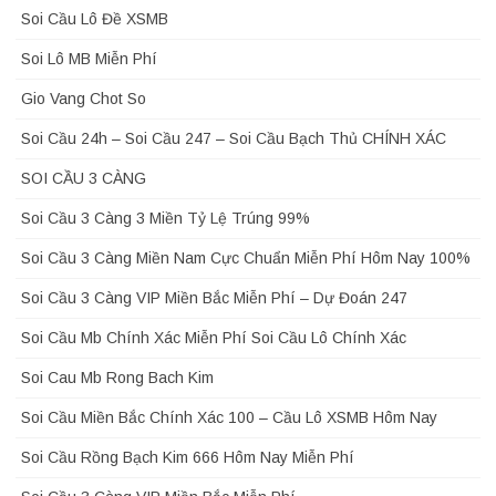
Soi Cầu Lô Đề XSMB
Soi Lô MB Miễn Phí
Gio Vang Chot So
Soi Cầu 24h – Soi Cầu 247 – Soi Cầu Bạch Thủ CHÍNH XÁC
SOI CẦU 3 CÀNG
Soi Cầu 3 Càng 3 Miền Tỷ Lệ Trúng 99%
Soi Cầu 3 Càng Miền Nam Cực Chuẩn Miễn Phí Hôm Nay 100%
Soi Cầu 3 Càng VIP Miền Bắc Miễn Phí – Dự Đoán 247
Soi Cầu Mb Chính Xác Miễn Phí Soi Cầu Lô Chính Xác
Soi Cau Mb Rong Bach Kim
Soi Cầu Miền Bắc Chính Xác 100 – Cầu Lô XSMB Hôm Nay
Soi Cầu Rồng Bạch Kim 666 Hôm Nay Miễn Phí