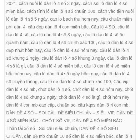
2021
,
cách nuôi lô dàn lô 4 số 3 ngày
,
cách soi lô dàn lô 4 số
miền bắc
,
cách tính lô dàn lô 4 số chuẩn 100
,
cách vào tiền nuôi
lô dàn lô 4 số 5 ngày
,
cap lo bach thu hom nay
,
cầu chuẩn miễn
phí dàn 4
,
cầu đẹp dàn lô 4 con miền bắc
,
Cầu lô 4 SỐ
,
cầu lô
dàn lô 4 số
,
cầu lô dàn lô 4 số 3 ngày
,
cầu lô dàn lô 4 số ăn
quanh năm
,
cầu lô dàn lô 4 số chính xác 100
,
cầu lô dàn lô 4 số
đẹp nhất hôm nay
,
cầu lô dàn lô 4 số hôm nay
,
cầu lô dàn lô 4
số khung 2 ngày
,
cầu lô dàn lô 4 số khung 3 ngày
,
cầu lô dàn lô
4 số là gì
,
cầu lô dàn lô 4 số miền bắc
,
cầu lô dàn lô 4 số miền
bắc hôm nay
,
cầu lô dàn lô 4 số ngày hôm nay
,
cầu lô dàn lô 4
số truyền thống
,
cầu lô de dàn lô 4 số chính xác 100
,
Cầu vip
dàn lô 4 số mb
,
chốt dàn lô 4 số
,
chốt dàn lô 4 số hôm nay
,
chốt
dàn lô 4 số khung 2 ngày
,
chốt dàn lô 4 số là gì
,
chốt hôm nay
dàn lô 4 con mb cao cấp
,
chuẩn soi cầu kqxs dàn lô 4 con mb
,
DÀN ĐỀ 4 SỐ – SOI CẦU ĐỀ SIÊU CHUẨN – SIÊU VIP
,
DÀN ĐỀ
4 SỐ MIỀN BẮC - CHỐT SỐ VIP
,
DÀN ĐỀ 4 SỐ MIỀN BẮC -
Thần tài xổ số - Soi cầu siêu chuẩn
,
DÀN ĐỀ 4 SỐ SIÊU
CHUẨN
,
dàn đề mb chuẩn 10 số dàn lô 4 số miền bắc
,
dàn lô 4