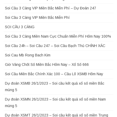
Soi Cầu 3 Càng VIP Miền Bắc Miễn Phí – Dự Đoán 247
Soi Cầu 3 Càng VIP Miền Bắc Miễn Phí
SOI CẦU 3 CÀNG
Soi Cầu 3 Càng Miền Nam Cực Chuẩn Miễn Phí Hôm Nay 100%
Soi Cầu 24h – Soi Cầu 247 – Soi Cầu Bạch Thủ CHÍNH XÁC
Soi Cau Mb Rong Bach Kim
Giờ Vàng Chốt Số Miền Bắc Hôm Nay – Xổ Số 666
Soi Cầu Miền Bắc Chính Xác 100 – Cầu Lô XSMB Hôm Nay
Dự đoán XSMB 26/1/2023 – Soi cầu kết quả xổ số miền Bắc
mùng 5
Dự đoán XSMN 26/1/2023 – Soi cầu kết quả xổ số miền Nam
mùng 5
Dự đoán XSMT 26/1/2023 – Soi cầu kết quả xổ số miền Trung