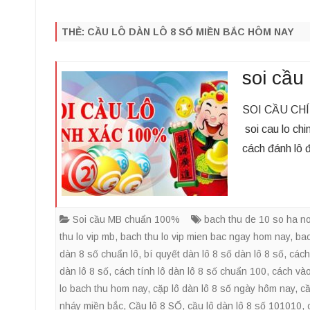
MB VIP
THẺ:
CẦU LÔ DÀN LÔ 8 SỐ MIỀN BẮC HÔM NAY
SOI CẦU 
MB VIP
soi cầu
SOI CẦU 
MB VIP
SOI CẦU CHÍNH
soi cau lo ch
SOI CẦU
cách đánh lô
VIP
SOI CẦU 
VIP
Soi cầu MB chuẩn 100%
bach thu de 10 so ha no
thu lo vip mb
,
bach thu lo vip mien bac ngay hom nay
,
bac
SOI CẦU
dàn 8 số chuẩn lô
,
bí quyết dàn lô 8 số dàn lô 8 số
,
cách
MB VIP
dàn lô 8 số
,
cách tính lô dàn lô 8 số chuẩn 100
,
cách vào
lo bach thu hom nay
,
cặp lô dàn lô 8 số ngày hôm nay
,
cầ
nháy miền bắc
,
Cầu lô 8 SỐ
,
cầu lô dàn lô 8 số 101010
,