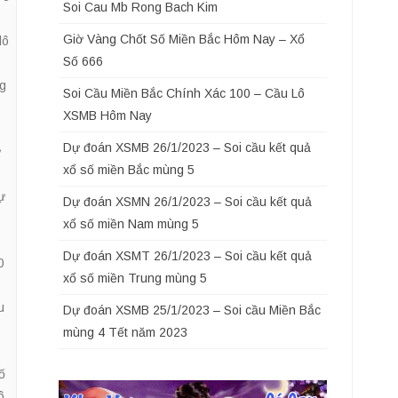
Soi Cau Mb Rong Bach Kim
Giờ Vàng Chốt Số Miền Bắc Hôm Nay – Xổ
lô
Số 666
ng
Soi Cầu Miền Bắc Chính Xác 100 – Cầu Lô
XSMB Hôm Nay
Dự đoán XSMB 26/1/2023 – Soi cầu kết quả
ư
xổ số miền Bắc mùng 5
ự
Dự đoán XSMN 26/1/2023 – Soi cầu kết quả
xổ số miền Nam mùng 5
Dự đoán XSMT 26/1/2023 – Soi cầu kết quả
0
xổ số miền Trung mùng 5
u
Dự đoán XSMB 25/1/2023 – Soi cầu Miền Bắc
mùng 4 Tết năm 2023
ố
ô