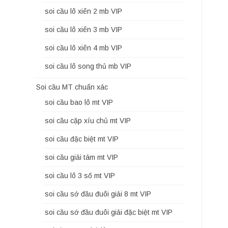
soi cầu lô xiên 2 mb VIP
soi cầu lô xiên 3 mb VIP
soi cầu lô xiên 4 mb VIP
soi cầu lô song thủ mb VIP
Soi cầu MT chuẩn xác
soi cầu bao lô mt VIP
soi cầu cặp xíu chủ mt VIP
soi cầu đặc biệt mt VIP
soi cầu giải tám mt VIP
soi cầu lô 3 số mt VIP
soi cầu sớ đầu đuôi giải 8 mt VIP
soi cầu sớ đầu đuôi giải đặc biệt mt VIP