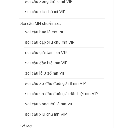
soi cầu song thủ lô mt VIP
soi cầu xíu chủ mt VIP
Soi cầu MN chuẩn xác
soi cầu bao lô mn VIP
soi cầu cặp xíu chủ mn VIP
soi cầu giải tám mn VIP
soi cầu đặc biệt mn VIP
soi cầu lô 3 số mn VIP
soi cầu sớ đầu đuôi giải 8 mn VIP
soi cầu sớ đầu đuôi giải đặc biệt mn VIP
soi cầu song thủ lô mn VIP
soi cầu xíu chủ mn VIP
Sổ Mơ