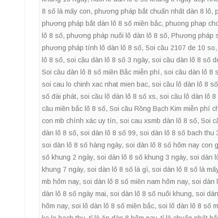
8 số là mấy con
,
phương pháp bắt chuẩn nhất dàn 8 lô
,
phương pháp bắt dàn lô 8 số miền bắc
,
phuong phap choi
lô 8 số
,
phương pháp nuôi lô dàn lô 8 số
,
Phương pháp s
phương pháp tính lô dàn lô 8 số
,
Soi cầu 2107 de 10 so
lô 8 số
,
soi cầu dàn lô 8 số 3 ngày
,
soi cầu dàn lô 8 số 
Soi cầu dàn lô 8 số miền Bắc miễn phí
,
soi cầu dàn lô 8 
soi cau lo chinh xac nhat mien bac
,
soi cầu lô dàn lô 8 
số đài phát
,
soi cầu lô dàn lô 8 số xs
,
soi cầu lô dàn lô 
cầu miền bắc lô 8 số
,
Soi cầu Rồng Bạch Kim miễn phí c
con mb chính xác uy tín
,
soi cau xsmb dàn lô 8 số
,
Soi 
dàn lô 8 số
,
soi dàn lô 8 số 99
,
soi dàn lô 8 số bach thu 
soi dàn lô 8 số hàng ngày
,
soi dàn lô 8 số hôm nay con g
số khung 2 ngày
,
soi dàn lô 8 số khung 3 ngày
,
soi dàn 
khung 7 ngày
,
soi dàn lô 8 số là gì
,
soi dàn lô 8 số là mấ
mb hôm nay
,
soi dàn lô 8 số miền nam hôm nay
,
soi dàn 
dàn lô 8 số ngày mai
,
soi dàn lô 8 số nuôi khung
,
soi dàn
hôm nay
,
soi lô dàn lô 8 số miền bắc
,
soi lô dàn lô 8 số 