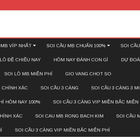
Skip
 MB VÍP NHẤT
SOI CẦU MB CHUẨN 100%
SOI CẦ
to
content
LÔ ĐỀ CHIỀU NAY
HÔM NAY ĐÁNH CON GÌ
DỰ ĐOÁ
BA CÀNG VÍP MB
SOI CẦU BẠCH THỦ LÔ 2
SOI CẦU
NHÁY 100% WIN
SOI LÔ MB MIỄN PHÍ
GIO VANG CHOT SO
SOI CẦU
CẶP 3 CÀNG VÍP
SOI CẦU DÀN LÔ 10 CON
VIP
Ủ CHÍNH XÁC
SOI CẦU 3 CÀNG
SOI CẦU 3 CÀNG 3 M
MB VIP
SOI CẦU 
HÍ HÔM NAY 100%
SOI CẦU 3 CÀNG VIP MIỀN BẮC MIỄN 
ĐỀ DÀN 4 CON
SOI CẦU LÔ DÀN 4 CON
SOI CẦU 
CHÍNH XÁC
SOI CAU MB RONG BACH KIM
SOI CẦU 
MB VIP
SOI CẦU 
Í
SOI CẦU 3 CÀNG VIP MIỀN BẮC MIỄN PHÍ
ĐỀ DÀN 6 CON
SOI CẦU LÔ DÀN 6 CON