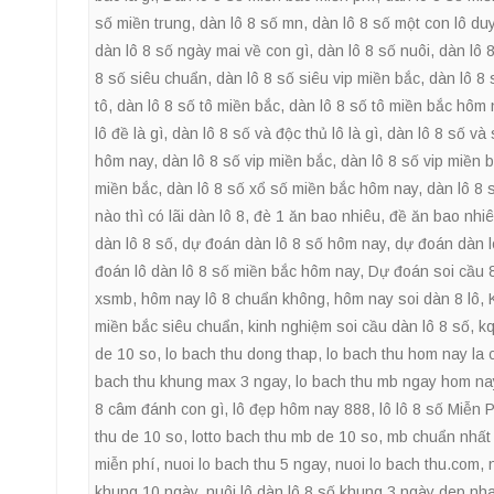
số miền trung
,
dàn lô 8 số mn
,
dàn lô 8 số một con lô du
dàn lô 8 số ngày mai về con gì
,
dàn lô 8 số nuôi
,
dàn lô 
8 số siêu chuẩn
,
dàn lô 8 số siêu vip miền bắc
,
dàn lô 8 
tô
,
dàn lô 8 số tô miền bắc
,
dàn lô 8 số tô miền bắc hôm 
lô đề là gì
,
dàn lô 8 số và độc thủ lô là gì
,
dàn lô 8 số và 
hôm nay
,
dàn lô 8 số vip miền bắc
,
dàn lô 8 số vip miền 
miền bắc
,
dàn lô 8 số xổ số miền bắc hôm nay
,
dàn lô 8
nào thì có lãi dàn lô 8
,
đè 1 ăn bao nhiêu
,
đề ăn bao nhi
dàn lô 8 số
,
dự đoán dàn lô 8 số hôm nay
,
dự đoán dàn l
đoán lô dàn lô 8 số miền bắc hôm nay
,
Dự đoán soi cầu 8
xsmb
,
hôm nay lô 8 chuẩn không
,
hôm nay soi dàn 8 lô
,
miền bắc siêu chuẩn
,
kinh nghiệm soi cầu dàn lô 8 số
,
kq
de 10 so
,
lo bach thu dong thap
,
lo bach thu hom nay la c
bach thu khung max 3 ngay
,
lo bach thu mb ngay hom na
8 câm đánh con gì
,
lô đẹp hôm nay 888
,
lô lô 8 số Miễn
thu de 10 so
,
lotto bach thu mb de 10 so
,
mb chuẩn nhất 
miễn phí
,
nuoi lo bach thu 5 ngay
,
nuoi lo bach thu.com
,
khung 10 ngày
,
nuôi lô dàn lô 8 số khung 3 ngày dep nha