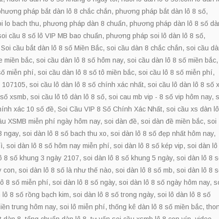
phương pháp bắt dàn lô 8 chắc chắn
,
phương pháp bắt dàn lô 8 số
,
 lo bach thu
,
phương pháp dàn 8 chuẩn
,
phương pháp dàn lô 8 số dà
oi cầu 8 số lô VIP MB bao chuẩn
,
phương pháp soi lô dàn lô 8 số
,
,
Soi cầu bắt dàn lô 8 số Miền Bắc
,
soi cầu dàn 8 chắc chắn
,
soi cầu d
de miền bắc
,
soi cầu dàn lô 8 số hôm nay
,
soi cầu dàn lô 8 số miền bắc
,
số miễn phí
,
soi cầu dàn lô 8 số tô miền bắc
,
soi cầu lô 8 số miễn phí
,
số 107105
,
soi cầu lô dàn lô 8 số chính xác nhất
,
soi cầu lô dàn lô 8 số 
8 số xsmb
,
soi cầu lô tô dàn lô 8 số
,
soi cau mb vip - 8 số vip hôm nay
,
s
hính xác 10 số đề
,
Soi Cầu VIP 8 Số Chính Xác Nhất
,
soi cầu xs dàn lô
cầu XSMB miễn phí ngày hôm nay
,
soi dàn đề
,
soi dàn đề miền bắc
,
soi
3 ngay
,
soi dàn lô 8 số bach thu xo
,
soi dàn lô 8 số đẹp nhất hôm nay
,
ì
,
soi dàn lô 8 số hôm nay miễn phí
,
soi dàn lô 8 số kép vip
,
soi dàn lô
lô 8 số khung 3 ngày 2107
,
soi dàn lô 8 số khung 5 ngày
,
soi dàn lô 8 
y con
,
soi dàn lô 8 số là như thế nào
,
soi dàn lô 8 số mb
,
soi dàn lô 8 
lô 8 số miễn phí
,
soi dàn lô 8 số ngày
,
soi dàn lô 8 số ngày hôm nay
,
s
 lô 8 số rồng bạch kim
,
soi dàn lô 8 số trong ngày
,
soi lô dàn lô 8 số
miền trung hôm nay
,
soi lô miễn phí
,
thống kê dàn lô 8 số miền bắc
,
tho