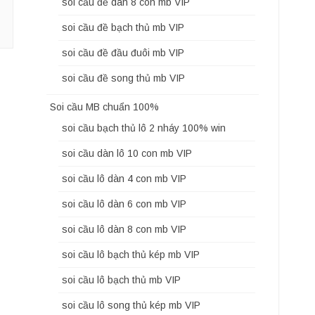
soi cầu đề dàn 8 con mb VIP
soi cầu đề bạch thủ mb VIP
soi cầu đề đầu đuôi mb VIP
soi cầu đề song thủ mb VIP
Soi cầu MB chuẩn 100%
soi cầu bạch thủ lô 2 nháy 100% win
soi cầu dàn lô 10 con mb VIP
soi cầu lô dàn 4 con mb VIP
soi cầu lô dàn 6 con mb VIP
soi cầu lô dàn 8 con mb VIP
soi cầu lô bạch thủ kép mb VIP
soi cầu lô bạch thủ mb VIP
soi cầu lô song thủ kép mb VIP