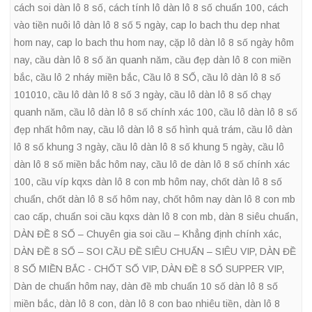
cách soi dàn lô 8 số
,
cách tính lô dàn lô 8 số chuẩn 100
,
cách
vào tiền nuôi lô dàn lô 8 số 5 ngày
,
cap lo bach thu dep nhat
hom nay
,
cap lo bach thu hom nay
,
cặp lô dàn lô 8 số ngày hôm
nay
,
cầu dàn lô 8 số ăn quanh năm
,
cầu đẹp dàn lô 8 con miền
bắc
,
cầu lô 2 nháy miền bắc
,
Cầu lô 8 SỐ
,
cầu lô dàn lô 8 số
101010
,
cầu lô dàn lô 8 số 3 ngày
,
cầu lô dàn lô 8 số chạy
quanh năm
,
cầu lô dàn lô 8 số chính xác 100
,
cầu lô dàn lô 8 số
đẹp nhất hôm nay
,
cầu lô dàn lô 8 số hình quả trám
,
cầu lô dàn
lô 8 số khung 3 ngày
,
cầu lô dàn lô 8 số khung 5 ngày
,
cầu lô
dàn lô 8 số miền bắc hôm nay
,
cầu lô de dàn lô 8 số chính xác
100
,
cầu víp kqxs dàn lô 8 con mb hôm nay
,
chốt dàn lô 8 số
chuẩn
,
chốt dàn lô 8 số hôm nay
,
chốt hôm nay dàn lô 8 con mb
cao cấp
,
chuẩn soi cầu kqxs dàn lô 8 con mb
,
dàn 8 siêu chuẩn
,
DÀN ĐỀ 8 SỐ – Chuyên gia soi cầu – Khẳng định chính xác
,
DÀN ĐỀ 8 SỐ – SOI CẦU ĐỀ SIÊU CHUẨN – SIÊU VIP
,
DÀN ĐỀ
8 SỐ MIỀN BẮC - CHỐT SỐ VIP
,
DÀN ĐỀ 8 SỐ SUPPER VIP
,
Dàn de chuẩn hôm nay
,
dàn đề mb chuẩn 10 số dàn lô 8 số
miền bắc
,
dàn lô 8 con
,
dàn lô 8 con bao nhiêu tiền
,
dàn lô 8