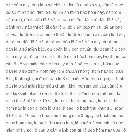
bắc hôm nay
,
dàn lô 8 số xiên 3
,
dàn lô 8 số xo so
,
dàn lô 8 số
xổ số miền bắc
,
dàn lô 8 số xổ số miền bắc hôm nay
,
dàn lô 8
số xsmb
,
đánh dàn lô 8 số an bao nhiêu
,
đánh lô dàn lô 8 số
,
đánh như nào thì có lãi dàn lô 8
,
đè 1 ăn bao nhiêu
,
đề ăn bao
nhiêu
,
dự đoán cầu dàn lô 8 số
,
dự đoán chính xác dàn lô 8 số
,
dự đoán dàn lô 8 số
,
dự đoán dàn lô 8 số hôm nay
,
dự đoán
dàn lô 8 số miền bắc
,
dự đoán lô 8 con chuẩn
,
dự đoán lô 8 con
hôm nay
,
dự đoán lô dàn lô 8 số miền bắc hôm nay
,
Dự đoán soi
cầu 8 số vip miền bắc
,
hôm nay dàn 8 số có con gì
,
hôm nay
dàn lô 8 số xsmb
,
hôm nay lô 8 chuẩn không
,
hôm nay soi dàn
8 lô
,
Kinh nghiệm đánh dàn lô 8 số miền Bắc
,
kinh nghiệm đánh
dàn lô 8 số miền bắc siêu chuẩn
,
kinh nghiệm soi cầu dàn lô 8
số
,
kqxsmb plus lô dàn lô 8 số
,
lô 8 con đánh như thế nào
,
lo
bach thu 31010 de 10 so
,
lo bach thu dong thap
,
lo bach thu
hom nay la con gi dàn lô 8 số là sao
,
lo bach thu khung 3 ngay
31010 de 10 so
,
lo bach thu khung max 3 ngay
,
lo bach thu mb
ngay hom nay
,
lo bach thu mien bac
,
lô chuẩn 8 con mb
,
lô dàn
miễn phí 8 số
,
lô đầu 8 câm đánh con gì
,
lô đẹp hôm nay 888
,
lô