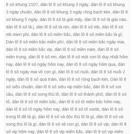
8 số khung 2107
,
dàn lô 8 số khung 3 ngày
,
dàn lô 8 số khung
3 ngày chuẩn
,
dàn lô 8 số khung 3 ngày rồng bạch kim
,
dàn lô 8
số khung 5 ngày
,
dàn lô 8 số là giải mấy
,
dàn lô 8 số là giải nào
,
dàn lô 8 số là j
,
dàn lô 8 số là ntn
,
dàn lô 8 số mb
,
dàn lô 8 số
mb mien phi
,
dàn lô 8 số miền bắc
,
dàn lô 8 số miền bắc là gì
,
Dàn lô 8 số miền bắc miễn phí
,
dàn lô 8 số miền bắc ngày mai
,
dàn lô 8 số miền bắc vip
,
dàn lô 8 số miền nam
,
dàn lô 8 số
miền trung
,
dàn lô 8 số mn
,
dàn lô 8 số một con lô duy nhất hôm
nay
,
dàn lô 8 số ngày hôm nay
,
dàn lô 8 số ngày hôm qua
,
dàn
lô 8 số ngày mai về con gì
,
dàn lô 8 số nuôi
,
dàn lô 8 số nuôi 2
ngày
,
dàn lô 8 số quả trám
,
dàn lô 8 số rồng bạch kim
,
Dàn lô 8
số siêu chuẩn
,
dàn lô 8 số siêu vip miền bắc
,
dàn lô 8 số soi
cầu
,
dàn lô 8 số song thủ lô
,
dàn lô 8 số thành phố
,
dàn lô 8 số
tô
,
dàn lô 8 số tô miền bắc
,
dàn lô 8 số tô miền bắc hôm nay
,
dàn lô 8 số tô ngày hôm nay
,
dàn lô 8 số tô xsmb
,
dàn lô 8 số
trong lô đề là gì
,
dàn lô 8 số và độc thủ lô là gì
,
dàn lô 8 số và
song thủ lô là gì
,
dàn lô 8 số về con gì
,
dàn lô 8 số vip
,
dàn lô 8
số vip hôm nay
,
dàn lô 8 số vip miền bắc
,
dàn lô 8 số vip miền