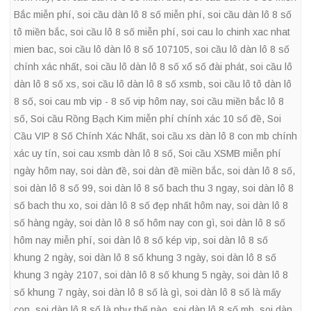
Bắc miễn phí
,
soi cầu dàn lô 8 số miễn phí
,
soi cầu dàn lô 8 số
tô miền bắc
,
soi cầu lô 8 số miễn phí
,
soi cau lo chinh xac nhat
mien bac
,
soi cầu lô dàn lô 8 số 107105
,
soi cầu lô dàn lô 8 số
chính xác nhất
,
soi cầu lô dàn lô 8 số xổ số đài phát
,
soi cầu lô
dàn lô 8 số xs
,
soi cầu lô dàn lô 8 số xsmb
,
soi cầu lô tô dàn lô
8 số
,
soi cau mb vip - 8 số vip hôm nay
,
soi cầu miền bắc lô 8
số
,
Soi cầu Rồng Bạch Kim miễn phí chính xác 10 số đề
,
Soi
Cầu VIP 8 Số Chính Xác Nhất
,
soi cầu xs dàn lô 8 con mb chính
xác uy tín
,
soi cau xsmb dàn lô 8 số
,
Soi cầu XSMB miễn phí
ngày hôm nay
,
soi dàn đề
,
soi dàn đề miền bắc
,
soi dàn lô 8 số
,
soi dàn lô 8 số 99
,
soi dàn lô 8 số bach thu 3 ngay
,
soi dàn lô 8
số bach thu xo
,
soi dàn lô 8 số đẹp nhất hôm nay
,
soi dàn lô 8
số hàng ngày
,
soi dàn lô 8 số hôm nay con gì
,
soi dàn lô 8 số
hôm nay miễn phí
,
soi dàn lô 8 số kép vip
,
soi dàn lô 8 số
khung 2 ngày
,
soi dàn lô 8 số khung 3 ngày
,
soi dàn lô 8 số
khung 3 ngày 2107
,
soi dàn lô 8 số khung 5 ngày
,
soi dàn lô 8
số khung 7 ngày
,
soi dàn lô 8 số là gì
,
soi dàn lô 8 số là mấy
con
,
soi dàn lô 8 số là như thế nào
,
soi dàn lô 8 số mb
,
soi dàn