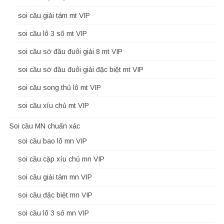
soi cầu giải tám mt VIP
soi cầu lô 3 số mt VIP
soi cầu sớ đầu đuôi giải 8 mt VIP
soi cầu sớ đầu đuôi giải đặc biệt mt VIP
soi cầu song thủ lô mt VIP
soi cầu xíu chủ mt VIP
Soi cầu MN chuẩn xác
soi cầu bao lô mn VIP
soi cầu cặp xíu chủ mn VIP
soi cầu giải tám mn VIP
soi cầu đặc biệt mn VIP
soi cầu lô 3 số mn VIP