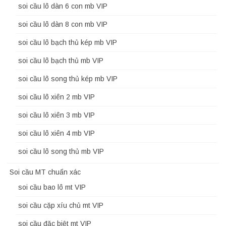
soi cầu lô dàn 6 con mb VIP
soi cầu lô dàn 8 con mb VIP
soi cầu lô bạch thủ kép mb VIP
soi cầu lô bạch thủ mb VIP
soi cầu lô song thủ kép mb VIP
soi cầu lô xiên 2 mb VIP
soi cầu lô xiên 3 mb VIP
soi cầu lô xiên 4 mb VIP
soi cầu lô song thủ mb VIP
Soi cầu MT chuẩn xác
soi cầu bao lô mt VIP
soi cầu cặp xíu chủ mt VIP
soi cầu đặc biệt mt VIP