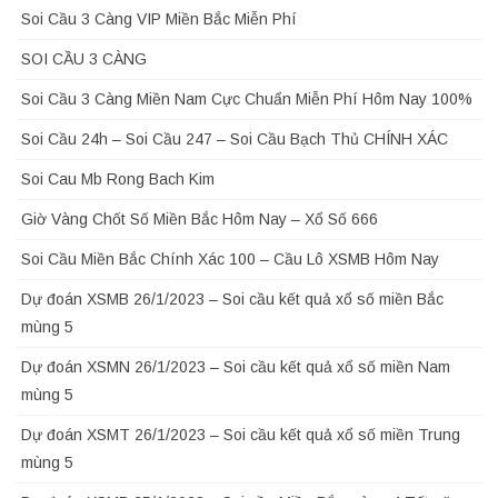
Soi Cầu 3 Càng VIP Miền Bắc Miễn Phí
SOI CẦU 3 CÀNG
Soi Cầu 3 Càng Miền Nam Cực Chuẩn Miễn Phí Hôm Nay 100%
Soi Cầu 24h – Soi Cầu 247 – Soi Cầu Bạch Thủ CHÍNH XÁC
Soi Cau Mb Rong Bach Kim
Giờ Vàng Chốt Số Miền Bắc Hôm Nay – Xổ Số 666
Soi Cầu Miền Bắc Chính Xác 100 – Cầu Lô XSMB Hôm Nay
Dự đoán XSMB 26/1/2023 – Soi cầu kết quả xổ số miền Bắc
mùng 5
Dự đoán XSMN 26/1/2023 – Soi cầu kết quả xổ số miền Nam
mùng 5
Dự đoán XSMT 26/1/2023 – Soi cầu kết quả xổ số miền Trung
mùng 5