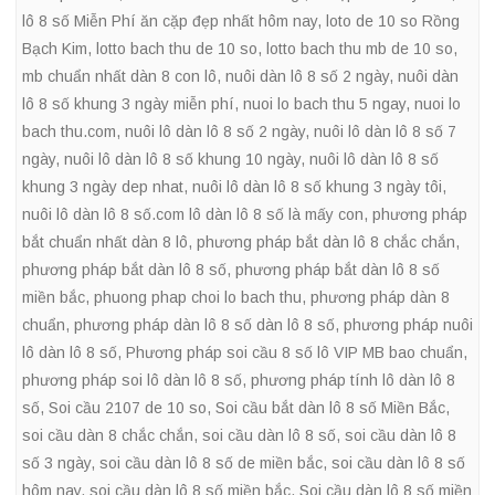
lô 8 số Miễn Phí ăn cặp đẹp nhất hôm nay
,
loto de 10 so Rồng
Bạch Kim
,
lotto bach thu de 10 so
,
lotto bach thu mb de 10 so
,
mb chuẩn nhất dàn 8 con lô
,
nuôi dàn lô 8 số 2 ngày
,
nuôi dàn
lô 8 số khung 3 ngày miễn phí
,
nuoi lo bach thu 5 ngay
,
nuoi lo
bach thu.com
,
nuôi lô dàn lô 8 số 2 ngày
,
nuôi lô dàn lô 8 số 7
ngày
,
nuôi lô dàn lô 8 số khung 10 ngày
,
nuôi lô dàn lô 8 số
khung 3 ngày dep nhat
,
nuôi lô dàn lô 8 số khung 3 ngày tôi
,
nuôi lô dàn lô 8 số.com lô dàn lô 8 số là mấy con
,
phương pháp
bắt chuẩn nhất dàn 8 lô
,
phương pháp bắt dàn lô 8 chắc chắn
,
phương pháp bắt dàn lô 8 số
,
phương pháp bắt dàn lô 8 số
miền bắc
,
phuong phap choi lo bach thu
,
phương pháp dàn 8
chuẩn
,
phương pháp dàn lô 8 số dàn lô 8 số
,
phương pháp nuôi
lô dàn lô 8 số
,
Phương pháp soi cầu 8 số lô VIP MB bao chuẩn
,
phương pháp soi lô dàn lô 8 số
,
phương pháp tính lô dàn lô 8
số
,
Soi cầu 2107 de 10 so
,
Soi cầu bắt dàn lô 8 số Miền Bắc
,
soi cầu dàn 8 chắc chắn
,
soi cầu dàn lô 8 số
,
soi cầu dàn lô 8
số 3 ngày
,
soi cầu dàn lô 8 số de miền bắc
,
soi cầu dàn lô 8 số
hôm nay
,
soi cầu dàn lô 8 số miền bắc
,
Soi cầu dàn lô 8 số miền