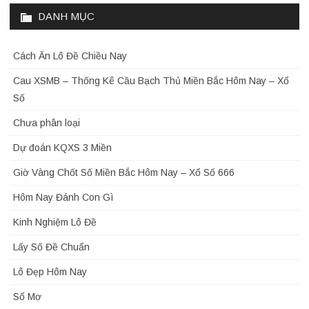
DANH MỤC
Cách Ăn Lô Đề Chiều Nay
Cau XSMB – Thống Kê Cầu Bạch Thủ Miền Bắc Hôm Nay – Xổ
Số
Chưa phân loại
Dự đoán KQXS 3 Miền
Giờ Vàng Chốt Số Miền Bắc Hôm Nay – Xổ Số 666
Hôm Nay Đánh Con Gì
Kinh Nghiệm Lô Đề
Lấy Số Đề Chuẩn
Lô Đẹp Hôm Nay
Sổ Mơ