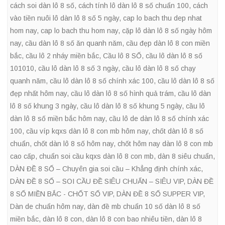
cách soi dàn lô 8 số
,
cách tính lô dàn lô 8 số chuẩn 100
,
cách
vào tiền nuôi lô dàn lô 8 số 5 ngày
,
cap lo bach thu dep nhat
hom nay
,
cap lo bach thu hom nay
,
cặp lô dàn lô 8 số ngày hôm
nay
,
cầu dàn lô 8 số ăn quanh năm
,
cầu đẹp dàn lô 8 con miền
bắc
,
cầu lô 2 nháy miền bắc
,
Cầu lô 8 SỐ
,
cầu lô dàn lô 8 số
101010
,
cầu lô dàn lô 8 số 3 ngày
,
cầu lô dàn lô 8 số chạy
quanh năm
,
cầu lô dàn lô 8 số chính xác 100
,
cầu lô dàn lô 8 số
đẹp nhất hôm nay
,
cầu lô dàn lô 8 số hình quả trám
,
cầu lô dàn
lô 8 số khung 3 ngày
,
cầu lô dàn lô 8 số khung 5 ngày
,
cầu lô
dàn lô 8 số miền bắc hôm nay
,
cầu lô de dàn lô 8 số chính xác
100
,
cầu víp kqxs dàn lô 8 con mb hôm nay
,
chốt dàn lô 8 số
chuẩn
,
chốt dàn lô 8 số hôm nay
,
chốt hôm nay dàn lô 8 con mb
cao cấp
,
chuẩn soi cầu kqxs dàn lô 8 con mb
,
dàn 8 siêu chuẩn
,
DÀN ĐỀ 8 SỐ – Chuyên gia soi cầu – Khẳng định chính xác
,
DÀN ĐỀ 8 SỐ – SOI CẦU ĐỀ SIÊU CHUẨN – SIÊU VIP
,
DÀN ĐỀ
8 SỐ MIỀN BẮC - CHỐT SỐ VIP
,
DÀN ĐỀ 8 SỐ SUPPER VIP
,
Dàn de chuẩn hôm nay
,
dàn đề mb chuẩn 10 số dàn lô 8 số
miền bắc
,
dàn lô 8 con
,
dàn lô 8 con bao nhiêu tiền
,
dàn lô 8