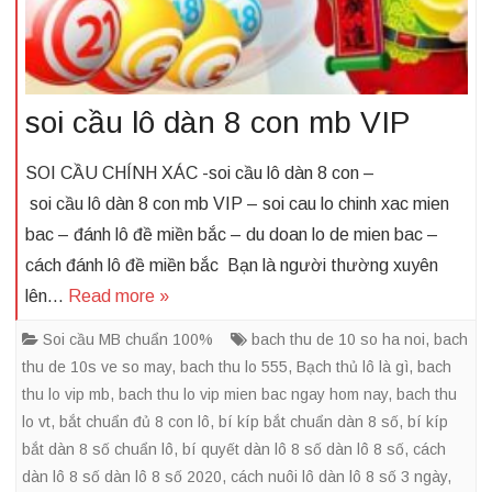
soi cầu lô dàn 8 con mb VIP
SOI CẦU CHÍNH XÁC -soi cầu lô dàn 8 con –
soi cầu lô dàn 8 con mb VIP – soi cau lo chinh xac mien
bac – đánh lô đề miền bắc – du doan lo de mien bac –
cách đánh lô đề miền bắc Bạn là người thường xuyên
lên…
Read more »
Soi cầu MB chuẩn 100%
bach thu de 10 so ha noi
,
bach
thu de 10s ve so may
,
bach thu lo 555
,
Bạch thủ lô là gì
,
bach
thu lo vip mb
,
bach thu lo vip mien bac ngay hom nay
,
bach thu
lo vt
,
bắt chuẩn đủ 8 con lô
,
bí kíp bắt chuẩn dàn 8 số
,
bí kíp
bắt dàn 8 số chuẩn lô
,
bí quyết dàn lô 8 số dàn lô 8 số
,
cách
dàn lô 8 số dàn lô 8 số 2020
,
cách nuôi lô dàn lô 8 số 3 ngày
,