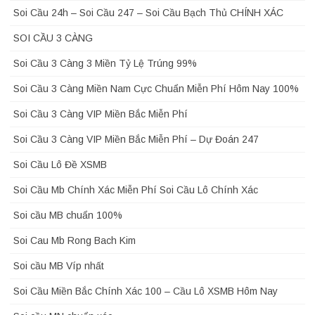
Soi Cầu 24h – Soi Cầu 247 – Soi Cầu Bạch Thủ CHÍNH XÁC
SOI CẦU 3 CÀNG
Soi Cầu 3 Càng 3 Miền Tỷ Lệ Trúng 99%
Soi Cầu 3 Càng Miền Nam Cực Chuẩn Miễn Phí Hôm Nay 100%
Soi Cầu 3 Càng VIP Miền Bắc Miễn Phí
Soi Cầu 3 Càng VIP Miền Bắc Miễn Phí – Dự Đoán 247
Soi Cầu Lô Đề XSMB
Soi Cầu Mb Chính Xác Miễn Phí Soi Cầu Lô Chính Xác
Soi cầu MB chuẩn 100%
Soi Cau Mb Rong Bach Kim
Soi cầu MB Víp nhất
Soi Cầu Miền Bắc Chính Xác 100 – Cầu Lô XSMB Hôm Nay