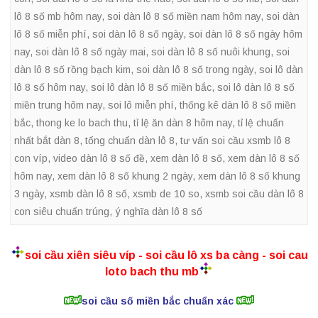
lô 8 số mb hôm nay
,
soi dàn lô 8 số miền nam hôm nay
,
soi dàn
lô 8 số miễn phí
,
soi dàn lô 8 số ngày
,
soi dàn lô 8 số ngày hôm
nay
,
soi dàn lô 8 số ngày mai
,
soi dàn lô 8 số nuôi khung
,
soi
dàn lô 8 số rồng bạch kim
,
soi dàn lô 8 số trong ngày
,
soi lô dàn
lô 8 số hôm nay
,
soi lô dàn lô 8 số miền bắc
,
soi lô dàn lô 8 số
miền trung hôm nay
,
soi lô miễn phí
,
thống kê dàn lô 8 số miền
bắc
,
thong ke lo bach thu
,
tỉ lệ ăn dàn 8 hôm nay
,
tỉ lệ chuẩn
nhất bắt dàn 8
,
tổng chuẩn dàn lô 8
,
tư vấn soi cầu xsmb lô 8
con víp
,
video dàn lô 8 số đề
,
xem dàn lô 8 số
,
xem dàn lô 8 số
hôm nay
,
xem dàn lô 8 số khung 2 ngày
,
xem dàn lô 8 số khung
3 ngày
,
xsmb dàn lô 8 số
,
xsmb de 10 so
,
xsmb soi cầu dàn lô 8
con siêu chuẩn trúng
,
ý nghĩa dàn lô 8 số
soi cầu xiên siêu víp - soi cầu lô xs ba càng - soi cau
loto bach thu mb
soi cầu số miền bắc chuẩn xác