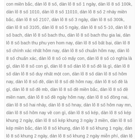
con miền bắc
,
dàn lô 8 số
,
dàn lô 8 số 1 ngày
,
dàn lô 8 số 100k
,
dàn lô 8 số 1010
,
dàn lô 8 số 11010
,
dàn lô 8 số 2 nháy miền
bắc
,
dàn lô 8 số 2107
,
dàn lô 8 số 3 ngày
,
dàn lô 8 số 300k
,
dàn lô 8 số 3105
,
dàn lô 8 số 5 ngày
,
dàn lô 8 số 5-10
,
dàn lô 8
số bach
,
dàn lô 8 số bach thu
,
dàn lô 8 số bach thu gia lai
,
dàn
lô 8 số bach thu phu yen hom nay
,
dàn lô 8 số bất bại
,
dàn lô 8
số chính xác nhất hôm nay
,
dàn lô 8 số chuẩn hôm nay
,
dàn lô
8 số chuẩn xác
,
dàn lô 8 số có mấy con
,
dàn lô 8 số có nghĩa là
gì
,
dàn lô 8 số con gì
,
dàn lô 8 số dàn lô 8 số đề là gì
,
dàn lô 8
số dàn lô 8 số duy nhất một con
,
dàn lô 8 số dàn lô 8 số hôm
nay
,
dàn lô 8 số đề
,
dàn lô 8 số đề hôm nay
,
dàn lô 8 số đề là
gì
,
dàn lô 8 số đề mb
,
dàn lô 8 số đề miền bắc
,
dàn lô 8 số đề
miền nam
,
dàn lô 8 số đề ngày hôm nay
,
dàn lô 8 số đồng nai
,
dàn lô 8 số hai nháy
,
dàn lô 8 số hnay
,
dàn lô 8 số hôm nay mn
,
dàn lô 8 số hôm nay về con gì
,
dàn lô 8 số kép
,
dàn lô 8 số kép
khung 2 ngày
,
dàn lô 8 số kép khung 3 ngày 3 miền
,
dàn lô 8 số
kép miền bắc
,
dàn lô 8 số khung
,
dàn lô 8 số khung 1 ngày
,
dàn
lô 8 số khung 2 ngày
,
dàn lô 8 số khung 2 ngày miễn phí
,
dàn lô