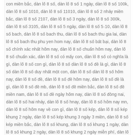
con miền bắc
,
dàn lô 8 số
,
dàn lô 8 số 1 ngày
,
dàn lô 8 số 100k
,
dàn lô 8 số 1010
,
dàn lô 8 số 11010
,
dàn lô 8 số 2 nháy miền
bắc
,
dàn lô 8 số 2107
,
dàn lô 8 số 3 ngày
,
dàn lô 8 số 300k
,
dàn lô 8 số 3105
,
dàn lô 8 số 5 ngày
,
dàn lô 8 số 5-10
,
dàn lô 8
số bach
,
dàn lô 8 số bach thu
,
dàn lô 8 số bach thu gia lai
,
dàn
lô 8 số bach thu phu yen hom nay
,
dàn lô 8 số bất bại
,
dàn lô 8
số chính xác nhất hôm nay
,
dàn lô 8 số chuẩn hôm nay
,
dàn lô
8 số chuẩn xác
,
dàn lô 8 số có mấy con
,
dàn lô 8 số có nghĩa là
gì
,
dàn lô 8 số con gì
,
dàn lô 8 số dàn lô 8 số đề là gì
,
dàn lô 8
số dàn lô 8 số duy nhất một con
,
dàn lô 8 số dàn lô 8 số hôm
nay
,
dàn lô 8 số đề
,
dàn lô 8 số đề hôm nay
,
dàn lô 8 số đề là
gì
,
dàn lô 8 số đề mb
,
dàn lô 8 số đề miền bắc
,
dàn lô 8 số đề
miền nam
,
dàn lô 8 số đề ngày hôm nay
,
dàn lô 8 số đồng nai
,
dàn lô 8 số hai nháy
,
dàn lô 8 số hnay
,
dàn lô 8 số hôm nay mn
,
dàn lô 8 số hôm nay về con gì
,
dàn lô 8 số kép
,
dàn lô 8 số kép
khung 2 ngày
,
dàn lô 8 số kép khung 3 ngày 3 miền
,
dàn lô 8 số
kép miền bắc
,
dàn lô 8 số khung
,
dàn lô 8 số khung 1 ngày
,
dàn
lô 8 số khung 2 ngày
,
dàn lô 8 số khung 2 ngày miễn phí
,
dàn lô