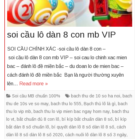
soi cầu lô dàn 8 con mb VIP
SOI CẦU CHÍNH XÁC -soi cầu lô dàn 8 con –
soi cầu lô dàn 8 con mb VIP – soi cau lo chinh xac mien
bac – đánh lô đề miền bắc – du doan lo de mien bac –
cách đánh lô đề miền bắc Bạn là người thường xuyên
lên…
Read more »
Soi cầu MB chuẩn 100%
bach thu de 10 so ha noi
,
bach
thu de 10s ve so may
,
bach thu lo 555
,
Bạch thủ lô là gì
,
bach
thu lo vip mb
,
bach thu lo vip mien bac ngay hom nay
,
bach thu
lo vt
,
bắt chuẩn đủ 8 con lô
,
bí kíp bắt chuẩn dàn 8 số
,
bí kíp
bắt dàn 8 số chuẩn lô
,
bí quyết dàn lô 8 số dàn lô 8 số
,
cách
dàn lô 8 số dàn lô 8 số 2020
,
cách nuôi lô dàn lô 8 số 3 ngày
,