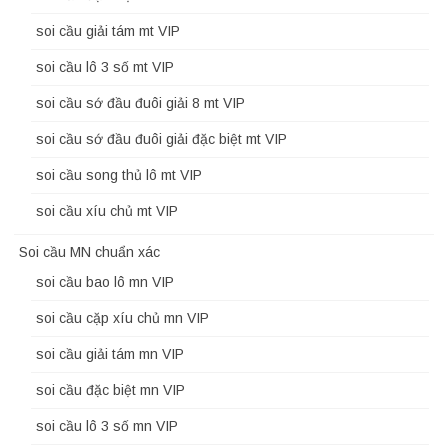
soi cầu giải tám mt VIP
soi cầu lô 3 số mt VIP
soi cầu sớ đầu đuôi giải 8 mt VIP
soi cầu sớ đầu đuôi giải đặc biệt mt VIP
soi cầu song thủ lô mt VIP
soi cầu xíu chủ mt VIP
Soi cầu MN chuẩn xác
soi cầu bao lô mn VIP
soi cầu cặp xíu chủ mn VIP
soi cầu giải tám mn VIP
soi cầu đặc biệt mn VIP
soi cầu lô 3 số mn VIP