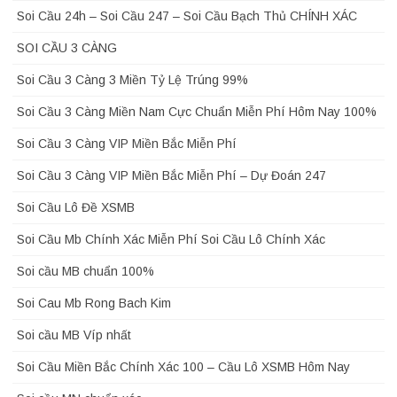
Soi Cầu 24h – Soi Cầu 247 – Soi Cầu Bạch Thủ CHÍNH XÁC
SOI CẦU 3 CÀNG
Soi Cầu 3 Càng 3 Miền Tỷ Lệ Trúng 99%
Soi Cầu 3 Càng Miền Nam Cực Chuẩn Miễn Phí Hôm Nay 100%
Soi Cầu 3 Càng VIP Miền Bắc Miễn Phí
Soi Cầu 3 Càng VIP Miền Bắc Miễn Phí – Dự Đoán 247
Soi Cầu Lô Đề XSMB
Soi Cầu Mb Chính Xác Miễn Phí Soi Cầu Lô Chính Xác
Soi cầu MB chuẩn 100%
Soi Cau Mb Rong Bach Kim
Soi cầu MB Víp nhất
Soi Cầu Miền Bắc Chính Xác 100 – Cầu Lô XSMB Hôm Nay