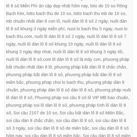
lô 8 số Miễn Phí ăn cặp đẹp nhất hôm nay
,
loto de 10 so Rồng
Bạch Kim
,
lotto bach thu de 10 so
,
lotto bach thu mb de 10 so
,
mb chuẩn nhất dàn 8 con lô
,
nuôi dàn lô 8 số 2 ngày
,
nuôi dàn
lô 8 số khung 3 ngày miễn phí
,
nuoi lo bach thu 5 ngay
,
nuoi lo
bach thu.com
,
nuôi lô dàn lô 8 số 2 ngày
,
nuôi lô dàn lô 8 số 7
ngày
,
nuôi lô dàn lô 8 số khung 10 ngày
,
nuôi lô dàn lô 8 số
khung 3 ngày dep nhat
,
nuôi lô dàn lô 8 số khung 3 ngày tôi
,
nuôi lô dàn lô 8 số.com lô dàn lô 8 số là mấy con
,
phương pháp
bắt chuẩn nhất dàn 8 lô
,
phương pháp bắt dàn lô 8 chắc chắn
,
phương pháp bắt dàn lô 8 số
,
phương pháp bắt dàn lô 8 số
miền bắc
,
phuong phap choi lo bach thu
,
phương pháp dàn 8
chuẩn
,
phương pháp dàn lô 8 số dàn lô 8 số
,
phương pháp nuôi
lô dàn lô 8 số
,
Phương pháp soi cầu 8 số lô VIP MB bao chuẩn
,
phương pháp soi lô dàn lô 8 số
,
phương pháp tính lô dàn lô 8
số
,
Soi cầu 2107 de 10 so
,
Soi cầu bắt dàn lô 8 số Miền Bắc
,
soi cầu dàn 8 chắc chắn
,
soi cầu dàn lô 8 số
,
soi cầu dàn lô 8
số 3 ngày
,
soi cầu dàn lô 8 số de miền bắc
,
soi cầu dàn lô 8 số
hôm nay
,
soi cầu dàn lô 8 số miền bắc
,
Soi cầu dàn lô 8 số miền