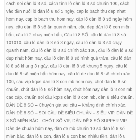
cách soi dàn lô 8 số
,
cách tính lô dàn lô 8 số chuẩn 100
,
cách
vào tiền nuôi lô dàn lô 8 số 5 ngày
,
cap lo bach thu dep nhat
hom nay
,
cap lo bach thu hom nay
,
cặp lô dàn lô 8 số ngày hôm
nay
,
cầu dàn lô 8 số ăn quanh năm
,
cầu đẹp dàn lô 8 con miền
bắc
,
cầu lô 2 nháy miền bắc
,
Cầu lô 8 SỐ
,
cầu lô dàn lô 8 số
101010
,
cầu lô dàn lô 8 số 3 ngày
,
cầu lô dàn lô 8 số chạy
quanh năm
,
cầu lô dàn lô 8 số chính xác 100
,
cầu lô dàn lô 8 số
đẹp nhất hôm nay
,
cầu lô dàn lô 8 số hình quả trám
,
cầu lô dàn
lô 8 số khung 3 ngày
,
cầu lô dàn lô 8 số khung 5 ngày
,
cầu lô
dàn lô 8 số miền bắc hôm nay
,
cầu lô de dàn lô 8 số chính xác
100
,
cầu víp kqxs dàn lô 8 con mb hôm nay
,
chốt dàn lô 8 số
chuẩn
,
chốt dàn lô 8 số hôm nay
,
chốt hôm nay dàn lô 8 con mb
cao cấp
,
chuẩn soi cầu kqxs dàn lô 8 con mb
,
dàn 8 siêu chuẩn
,
DÀN ĐỀ 8 SỐ – Chuyên gia soi cầu – Khẳng định chính xác
,
DÀN ĐỀ 8 SỐ – SOI CẦU ĐỀ SIÊU CHUẨN – SIÊU VIP
,
DÀN ĐỀ
8 SỐ MIỀN BẮC - CHỐT SỐ VIP
,
DÀN ĐỀ 8 SỐ SUPPER VIP
,
Dàn de chuẩn hôm nay
,
dàn đề mb chuẩn 10 số dàn lô 8 số
miền bắc
,
dàn lô 8 con
,
dàn lô 8 con bao nhiêu tiền
,
dàn lô 8