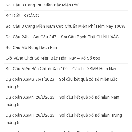
Soi Cầu 3 Càng VIP Miền Bắc Miễn Phí
SOI CẦU 3 CÀNG
Soi Cầu 3 Càng Miền Nam Cực Chuẩn Miễn Phí Hôm Nay 100%
Soi Cầu 24h – Soi Cầu 247 – Soi Cầu Bạch Thủ CHÍNH XÁC
Soi Cau Mb Rong Bach Kim
Giờ Vàng Chốt Số Miền Bắc Hôm Nay – Xổ Số 666
Soi Cầu Miền Bắc Chính Xác 100 – Cầu Lô XSMB Hôm Nay
Dự đoán XSMB 26/1/2023 – Soi cầu kết quả xổ số miền Bắc
mùng 5
Dự đoán XSMN 26/1/2023 – Soi cầu kết quả xổ số miền Nam
mùng 5
Dự đoán XSMT 26/1/2023 – Soi cầu kết quả xổ số miền Trung
mùng 5