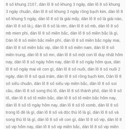
8 số khung 2107
,
dàn lô 8 số khung 3 ngày
,
dàn lô 8 số khung
3 ngày chuẩn
,
dàn lô 8 số khung 3 ngày rồng bạch kim
,
dàn lô 8
số khung 5 ngày
,
dàn lô 8 số là giải mấy
,
dàn lô 8 số là giải nào
,
dàn lô 8 số là j
,
dàn lô 8 số là ntn
,
dàn lô 8 số mb
,
dàn lô 8 số
mb mien phi
,
dàn lô 8 số miền bắc
,
dàn lô 8 số miền bắc là gì
,
Dàn lô 8 số miền bắc miễn phí
,
dàn lô 8 số miền bắc ngày mai
,
dàn lô 8 số miền bắc vip
,
dàn lô 8 số miền nam
,
dàn lô 8 số
miền trung
,
dàn lô 8 số mn
,
dàn lô 8 số một con lô duy nhất hôm
nay
,
dàn lô 8 số ngày hôm nay
,
dàn lô 8 số ngày hôm qua
,
dàn
lô 8 số ngày mai về con gì
,
dàn lô 8 số nuôi
,
dàn lô 8 số nuôi 2
ngày
,
dàn lô 8 số quả trám
,
dàn lô 8 số rồng bạch kim
,
Dàn lô 8
số siêu chuẩn
,
dàn lô 8 số siêu vip miền bắc
,
dàn lô 8 số soi
cầu
,
dàn lô 8 số song thủ lô
,
dàn lô 8 số thành phố
,
dàn lô 8 số
tô
,
dàn lô 8 số tô miền bắc
,
dàn lô 8 số tô miền bắc hôm nay
,
dàn lô 8 số tô ngày hôm nay
,
dàn lô 8 số tô xsmb
,
dàn lô 8 số
trong lô đề là gì
,
dàn lô 8 số và độc thủ lô là gì
,
dàn lô 8 số và
song thủ lô là gì
,
dàn lô 8 số về con gì
,
dàn lô 8 số vip
,
dàn lô 8
số vip hôm nay
,
dàn lô 8 số vip miền bắc
,
dàn lô 8 số vip miền