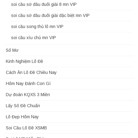
soi cầu sớ đầu đuôi giải 8 mn VIP
soi cầu sớ đầu đuôi giải đặc biệt mn VIP
soi cầu song thủ lô mn VIP
soi cầu xíu chủ mn VIP
Sổ Mơ
Kinh Nghiệm Lô Đề
Cách Ăn Lô Đề Chiều Nay
Hôm Nay Đánh Con Gì
Dự đoán KQXS 3 Miền
Lấy Số Đề Chuẩn
Lô Đẹp Hôm Nay
Soi Cầu Lô Đề XSMB