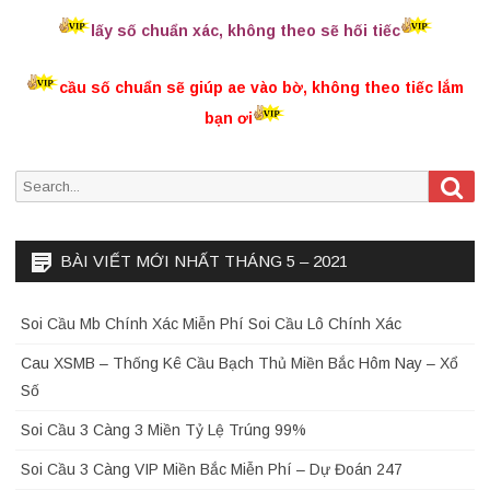
lấy số chuẩn xác, không theo sẽ hối tiếc
cầu số chuẩn sẽ giúp ae vào bờ, không theo tiếc lắm
bạn ơi
Sea
Search
for:
BÀI VIẾT MỚI NHẤT THÁNG 5 – 2021
Soi Cầu Mb Chính Xác Miễn Phí Soi Cầu Lô Chính Xác
Cau XSMB – Thống Kê Cầu Bạch Thủ Miền Bắc Hôm Nay – Xổ
Số
Soi Cầu 3 Càng 3 Miền Tỷ Lệ Trúng 99%
Soi Cầu 3 Càng VIP Miền Bắc Miễn Phí – Dự Đoán 247