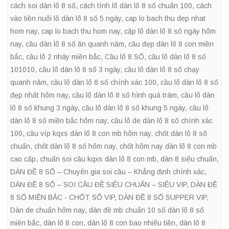
cách soi dàn lô 8 số
,
cách tính lô dàn lô 8 số chuẩn 100
,
cách
vào tiền nuôi lô dàn lô 8 số 5 ngày
,
cap lo bach thu dep nhat
hom nay
,
cap lo bach thu hom nay
,
cặp lô dàn lô 8 số ngày hôm
nay
,
cầu dàn lô 8 số ăn quanh năm
,
cầu đẹp dàn lô 8 con miền
bắc
,
cầu lô 2 nháy miền bắc
,
Cầu lô 8 SỐ
,
cầu lô dàn lô 8 số
101010
,
cầu lô dàn lô 8 số 3 ngày
,
cầu lô dàn lô 8 số chạy
quanh năm
,
cầu lô dàn lô 8 số chính xác 100
,
cầu lô dàn lô 8 số
đẹp nhất hôm nay
,
cầu lô dàn lô 8 số hình quả trám
,
cầu lô dàn
lô 8 số khung 3 ngày
,
cầu lô dàn lô 8 số khung 5 ngày
,
cầu lô
dàn lô 8 số miền bắc hôm nay
,
cầu lô de dàn lô 8 số chính xác
100
,
cầu víp kqxs dàn lô 8 con mb hôm nay
,
chốt dàn lô 8 số
chuẩn
,
chốt dàn lô 8 số hôm nay
,
chốt hôm nay dàn lô 8 con mb
cao cấp
,
chuẩn soi cầu kqxs dàn lô 8 con mb
,
dàn 8 siêu chuẩn
,
DÀN ĐỀ 8 SỐ – Chuyên gia soi cầu – Khẳng định chính xác
,
DÀN ĐỀ 8 SỐ – SOI CẦU ĐỀ SIÊU CHUẨN – SIÊU VIP
,
DÀN ĐỀ
8 SỐ MIỀN BẮC - CHỐT SỐ VIP
,
DÀN ĐỀ 8 SỐ SUPPER VIP
,
Dàn de chuẩn hôm nay
,
dàn đề mb chuẩn 10 số dàn lô 8 số
miền bắc
,
dàn lô 8 con
,
dàn lô 8 con bao nhiêu tiền
,
dàn lô 8