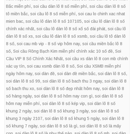
Bắc miễn phí
,
soi cầu dàn lô 8 số miễn phí
,
soi cầu dàn lô 8 số
tô miền bắc
,
soi cầu lô 8 số miễn phí
,
soi cau lo chinh xac nhat
mien bac
,
soi cầu lô dàn lô 8 số 107105
,
soi cầu lô dàn lô 8 số
chính xác nhất
,
soi cầu lô dàn lô 8 số xổ số đài phát
,
soi cầu lô
dàn lô 8 số xs
,
soi cầu lô dàn lô 8 số xsmb
,
soi cầu lô tô dàn lô
8 số
,
soi cau mb vip - 8 số vip hôm nay
,
soi cầu miền bắc lô 8
số
,
Soi cầu Rồng Bạch Kim miễn phí chính xác 10 số đề
,
Soi
Cầu VIP 8 Số Chính Xác Nhất
,
soi cầu xs dàn lô 8 con mb chính
xác uy tín
,
soi cau xsmb dàn lô 8 số
,
Soi cầu XSMB miễn phí
ngày hôm nay
,
soi dàn đề
,
soi dàn đề miền bắc
,
soi dàn lô 8 số
,
soi dàn lô 8 số 99
,
soi dàn lô 8 số bach thu 3 ngay
,
soi dàn lô 8
số bach thu xo
,
soi dàn lô 8 số đẹp nhất hôm nay
,
soi dàn lô 8
số hàng ngày
,
soi dàn lô 8 số hôm nay con gì
,
soi dàn lô 8 số
hôm nay miễn phí
,
soi dàn lô 8 số kép vip
,
soi dàn lô 8 số
khung 2 ngày
,
soi dàn lô 8 số khung 3 ngày
,
soi dàn lô 8 số
khung 3 ngày 2107
,
soi dàn lô 8 số khung 5 ngày
,
soi dàn lô 8
số khung 7 ngày
,
soi dàn lô 8 số là gì
,
soi dàn lô 8 số là mấy
con
,
soi dàn lô 8 số là như thế nào
,
soi dàn lô 8 số mb
,
soi dàn