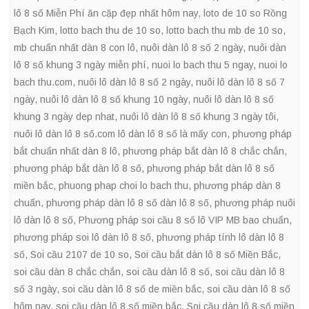
lô 8 số Miễn Phí ăn cặp đẹp nhất hôm nay
,
loto de 10 so Rồng
Bạch Kim
,
lotto bach thu de 10 so
,
lotto bach thu mb de 10 so
,
mb chuẩn nhất dàn 8 con lô
,
nuôi dàn lô 8 số 2 ngày
,
nuôi dàn
lô 8 số khung 3 ngày miễn phí
,
nuoi lo bach thu 5 ngay
,
nuoi lo
bach thu.com
,
nuôi lô dàn lô 8 số 2 ngày
,
nuôi lô dàn lô 8 số 7
ngày
,
nuôi lô dàn lô 8 số khung 10 ngày
,
nuôi lô dàn lô 8 số
khung 3 ngày dep nhat
,
nuôi lô dàn lô 8 số khung 3 ngày tôi
,
nuôi lô dàn lô 8 số.com lô dàn lô 8 số là mấy con
,
phương pháp
bắt chuẩn nhất dàn 8 lô
,
phương pháp bắt dàn lô 8 chắc chắn
,
phương pháp bắt dàn lô 8 số
,
phương pháp bắt dàn lô 8 số
miền bắc
,
phuong phap choi lo bach thu
,
phương pháp dàn 8
chuẩn
,
phương pháp dàn lô 8 số dàn lô 8 số
,
phương pháp nuôi
lô dàn lô 8 số
,
Phương pháp soi cầu 8 số lô VIP MB bao chuẩn
,
phương pháp soi lô dàn lô 8 số
,
phương pháp tính lô dàn lô 8
số
,
Soi cầu 2107 de 10 so
,
Soi cầu bắt dàn lô 8 số Miền Bắc
,
soi cầu dàn 8 chắc chắn
,
soi cầu dàn lô 8 số
,
soi cầu dàn lô 8
số 3 ngày
,
soi cầu dàn lô 8 số de miền bắc
,
soi cầu dàn lô 8 số
hôm nay
,
soi cầu dàn lô 8 số miền bắc
,
Soi cầu dàn lô 8 số miền