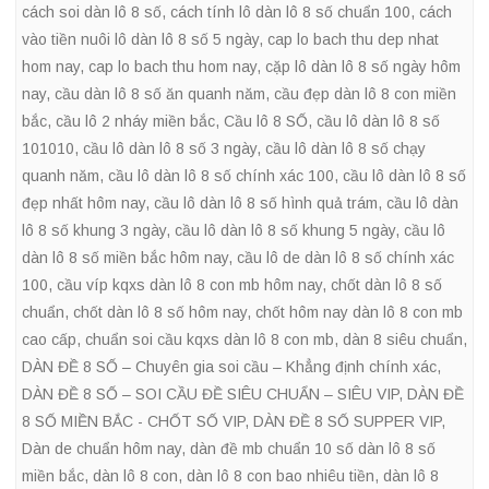
cách soi dàn lô 8 số
,
cách tính lô dàn lô 8 số chuẩn 100
,
cách
vào tiền nuôi lô dàn lô 8 số 5 ngày
,
cap lo bach thu dep nhat
hom nay
,
cap lo bach thu hom nay
,
cặp lô dàn lô 8 số ngày hôm
nay
,
cầu dàn lô 8 số ăn quanh năm
,
cầu đẹp dàn lô 8 con miền
bắc
,
cầu lô 2 nháy miền bắc
,
Cầu lô 8 SỐ
,
cầu lô dàn lô 8 số
101010
,
cầu lô dàn lô 8 số 3 ngày
,
cầu lô dàn lô 8 số chạy
quanh năm
,
cầu lô dàn lô 8 số chính xác 100
,
cầu lô dàn lô 8 số
đẹp nhất hôm nay
,
cầu lô dàn lô 8 số hình quả trám
,
cầu lô dàn
lô 8 số khung 3 ngày
,
cầu lô dàn lô 8 số khung 5 ngày
,
cầu lô
dàn lô 8 số miền bắc hôm nay
,
cầu lô de dàn lô 8 số chính xác
100
,
cầu víp kqxs dàn lô 8 con mb hôm nay
,
chốt dàn lô 8 số
chuẩn
,
chốt dàn lô 8 số hôm nay
,
chốt hôm nay dàn lô 8 con mb
cao cấp
,
chuẩn soi cầu kqxs dàn lô 8 con mb
,
dàn 8 siêu chuẩn
,
DÀN ĐỀ 8 SỐ – Chuyên gia soi cầu – Khẳng định chính xác
,
DÀN ĐỀ 8 SỐ – SOI CẦU ĐỀ SIÊU CHUẨN – SIÊU VIP
,
DÀN ĐỀ
8 SỐ MIỀN BẮC - CHỐT SỐ VIP
,
DÀN ĐỀ 8 SỐ SUPPER VIP
,
Dàn de chuẩn hôm nay
,
dàn đề mb chuẩn 10 số dàn lô 8 số
miền bắc
,
dàn lô 8 con
,
dàn lô 8 con bao nhiêu tiền
,
dàn lô 8