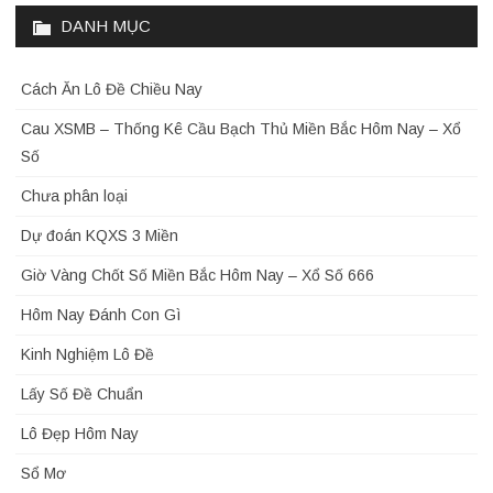
DANH MỤC
Cách Ăn Lô Đề Chiều Nay
Cau XSMB – Thống Kê Cầu Bạch Thủ Miền Bắc Hôm Nay – Xổ
Số
Chưa phân loại
Dự đoán KQXS 3 Miền
Giờ Vàng Chốt Số Miền Bắc Hôm Nay – Xổ Số 666
Hôm Nay Đánh Con Gì
Kinh Nghiệm Lô Đề
Lấy Số Đề Chuẩn
Lô Đẹp Hôm Nay
Sổ Mơ