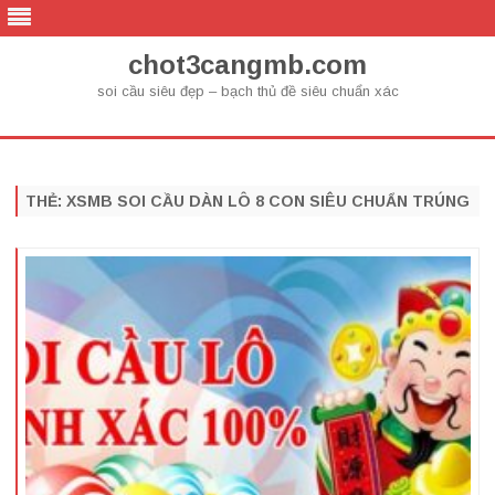
chot3cangmb.com
soi cầu siêu đẹp – bạch thủ đề siêu chuẩn xác
Skip
to
content
THẺ:
XSMB SOI CẦU DÀN LÔ 8 CON SIÊU CHUẨN TRÚNG