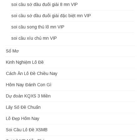
soi cầu sớ đầu đuôi giải 8 mn VIP
soi cầu sớ đầu đuôi giải đặc biệt mn VIP
soi cầu song thủ lô mn VIP
soi cầu xíu chủ mn VIP
Sổ Mơ
Kinh Nghiệm Lô Đề
Cách Ăn Lô Đề Chiều Nay
Hôm Nay Đánh Con Gì
Dự đoán KQXS 3 Miền
Lấy Số Đề Chuẩn
Lô Đẹp Hôm Nay
Soi Cầu Lô Đề XSMB