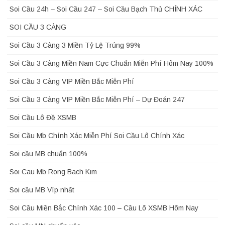
Soi Cầu 24h – Soi Cầu 247 – Soi Cầu Bạch Thủ CHÍNH XÁC
SOI CẦU 3 CÀNG
Soi Cầu 3 Càng 3 Miền Tỷ Lệ Trúng 99%
Soi Cầu 3 Càng Miền Nam Cực Chuẩn Miễn Phí Hôm Nay 100%
Soi Cầu 3 Càng VIP Miền Bắc Miễn Phí
Soi Cầu 3 Càng VIP Miền Bắc Miễn Phí – Dự Đoán 247
Soi Cầu Lô Đề XSMB
Soi Cầu Mb Chính Xác Miễn Phí Soi Cầu Lô Chính Xác
Soi cầu MB chuẩn 100%
Soi Cau Mb Rong Bach Kim
Soi cầu MB Víp nhất
Soi Cầu Miền Bắc Chính Xác 100 – Cầu Lô XSMB Hôm Nay