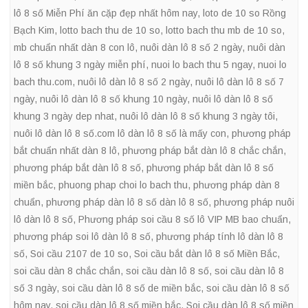
lô 8 số Miễn Phí ăn cặp đẹp nhất hôm nay
,
loto de 10 so Rồng
Bạch Kim
,
lotto bach thu de 10 so
,
lotto bach thu mb de 10 so
,
mb chuẩn nhất dàn 8 con lô
,
nuôi dàn lô 8 số 2 ngày
,
nuôi dàn
lô 8 số khung 3 ngày miễn phí
,
nuoi lo bach thu 5 ngay
,
nuoi lo
bach thu.com
,
nuôi lô dàn lô 8 số 2 ngày
,
nuôi lô dàn lô 8 số 7
ngày
,
nuôi lô dàn lô 8 số khung 10 ngày
,
nuôi lô dàn lô 8 số
khung 3 ngày dep nhat
,
nuôi lô dàn lô 8 số khung 3 ngày tôi
,
nuôi lô dàn lô 8 số.com lô dàn lô 8 số là mấy con
,
phương pháp
bắt chuẩn nhất dàn 8 lô
,
phương pháp bắt dàn lô 8 chắc chắn
,
phương pháp bắt dàn lô 8 số
,
phương pháp bắt dàn lô 8 số
miền bắc
,
phuong phap choi lo bach thu
,
phương pháp dàn 8
chuẩn
,
phương pháp dàn lô 8 số dàn lô 8 số
,
phương pháp nuôi
lô dàn lô 8 số
,
Phương pháp soi cầu 8 số lô VIP MB bao chuẩn
,
phương pháp soi lô dàn lô 8 số
,
phương pháp tính lô dàn lô 8
số
,
Soi cầu 2107 de 10 so
,
Soi cầu bắt dàn lô 8 số Miền Bắc
,
soi cầu dàn 8 chắc chắn
,
soi cầu dàn lô 8 số
,
soi cầu dàn lô 8
số 3 ngày
,
soi cầu dàn lô 8 số de miền bắc
,
soi cầu dàn lô 8 số
hôm nay
,
soi cầu dàn lô 8 số miền bắc
,
Soi cầu dàn lô 8 số miền