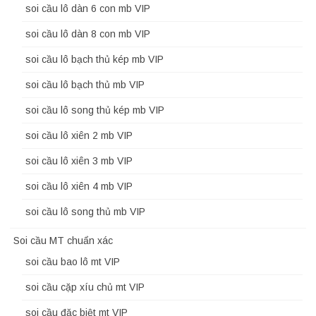
soi cầu lô dàn 6 con mb VIP
soi cầu lô dàn 8 con mb VIP
soi cầu lô bạch thủ kép mb VIP
soi cầu lô bạch thủ mb VIP
soi cầu lô song thủ kép mb VIP
soi cầu lô xiên 2 mb VIP
soi cầu lô xiên 3 mb VIP
soi cầu lô xiên 4 mb VIP
soi cầu lô song thủ mb VIP
Soi cầu MT chuẩn xác
soi cầu bao lô mt VIP
soi cầu cặp xíu chủ mt VIP
soi cầu đặc biệt mt VIP