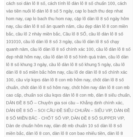
cách soi dàn lô 8 số
,
cách tính lô dàn lô 8 số chuẩn 100
,
cách
vào tiền nuôi lô dàn lô 8 số 5 ngày
,
cap lo bach thu dep nhat
hom nay
,
cap lo bach thu hom nay
,
cặp lô dàn lô 8 số ngày hôm
nay
,
cầu dàn lô 8 số ăn quanh năm
,
cầu đẹp dàn lô 8 con miền
bắc
,
cầu lô 2 nháy miền bắc
,
Cầu lô 8 SỐ
,
cầu lô dàn lô 8 số
101010
,
cầu lô dàn lô 8 số 3 ngày
,
cầu lô dàn lô 8 số chạy
quanh năm
,
cầu lô dàn lô 8 số chính xác 100
,
cầu lô dàn lô 8 số
đẹp nhất hôm nay
,
cầu lô dàn lô 8 số hình quả trám
,
cầu lô dàn
lô 8 số khung 3 ngày
,
cầu lô dàn lô 8 số khung 5 ngày
,
cầu lô
dàn lô 8 số miền bắc hôm nay
,
cầu lô de dàn lô 8 số chính xác
100
,
cầu víp kqxs dàn lô 8 con mb hôm nay
,
chốt dàn lô 8 số
chuẩn
,
chốt dàn lô 8 số hôm nay
,
chốt hôm nay dàn lô 8 con mb
cao cấp
,
chuẩn soi cầu kqxs dàn lô 8 con mb
,
dàn 8 siêu chuẩn
,
DÀN ĐỀ 8 SỐ – Chuyên gia soi cầu – Khẳng định chính xác
,
DÀN ĐỀ 8 SỐ – SOI CẦU ĐỀ SIÊU CHUẨN – SIÊU VIP
,
DÀN ĐỀ
8 SỐ MIỀN BẮC - CHỐT SỐ VIP
,
DÀN ĐỀ 8 SỐ SUPPER VIP
,
Dàn de chuẩn hôm nay
,
dàn đề mb chuẩn 10 số dàn lô 8 số
miền bắc
,
dàn lô 8 con
,
dàn lô 8 con bao nhiêu tiền
,
dàn lô 8