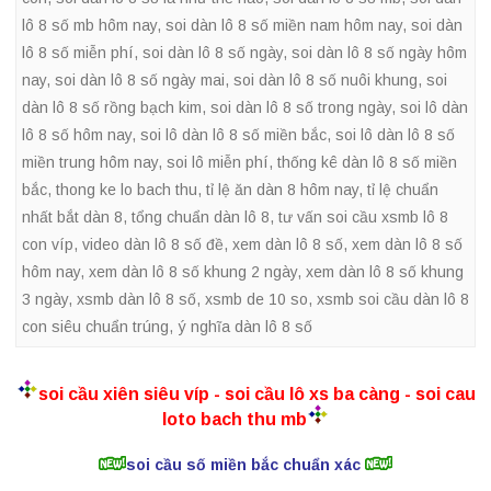
lô 8 số mb hôm nay
,
soi dàn lô 8 số miền nam hôm nay
,
soi dàn
lô 8 số miễn phí
,
soi dàn lô 8 số ngày
,
soi dàn lô 8 số ngày hôm
nay
,
soi dàn lô 8 số ngày mai
,
soi dàn lô 8 số nuôi khung
,
soi
dàn lô 8 số rồng bạch kim
,
soi dàn lô 8 số trong ngày
,
soi lô dàn
lô 8 số hôm nay
,
soi lô dàn lô 8 số miền bắc
,
soi lô dàn lô 8 số
miền trung hôm nay
,
soi lô miễn phí
,
thống kê dàn lô 8 số miền
bắc
,
thong ke lo bach thu
,
tỉ lệ ăn dàn 8 hôm nay
,
tỉ lệ chuẩn
nhất bắt dàn 8
,
tổng chuẩn dàn lô 8
,
tư vấn soi cầu xsmb lô 8
con víp
,
video dàn lô 8 số đề
,
xem dàn lô 8 số
,
xem dàn lô 8 số
hôm nay
,
xem dàn lô 8 số khung 2 ngày
,
xem dàn lô 8 số khung
3 ngày
,
xsmb dàn lô 8 số
,
xsmb de 10 so
,
xsmb soi cầu dàn lô 8
con siêu chuẩn trúng
,
ý nghĩa dàn lô 8 số
soi cầu xiên siêu víp - soi cầu lô xs ba càng - soi cau
loto bach thu mb
soi cầu số miền bắc chuẩn xác