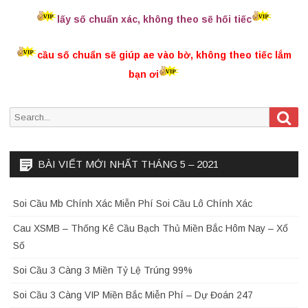
lấy số chuẩn xác, không theo sẽ hối tiếc
cầu số chuẩn sẽ giúp ae vào bờ, không theo tiếc lắm
bạn ơi
Sea
Search
for:
BÀI VIẾT MỚI NHẤT THÁNG 5 – 2021
Soi Cầu Mb Chính Xác Miễn Phí Soi Cầu Lô Chính Xác
Cau XSMB – Thống Kê Cầu Bạch Thủ Miền Bắc Hôm Nay – Xổ
Số
Soi Cầu 3 Càng 3 Miền Tỷ Lệ Trúng 99%
Soi Cầu 3 Càng VIP Miền Bắc Miễn Phí – Dự Đoán 247