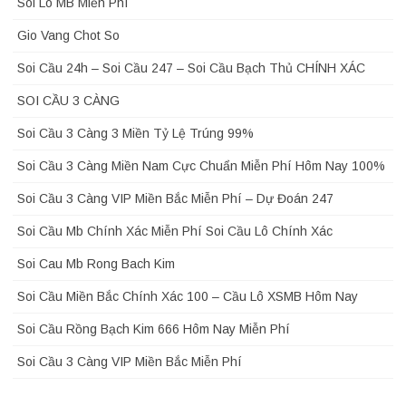
Soi Lô MB Miễn Phí
Gio Vang Chot So
Soi Cầu 24h – Soi Cầu 247 – Soi Cầu Bạch Thủ CHÍNH XÁC
SOI CẦU 3 CÀNG
Soi Cầu 3 Càng 3 Miền Tỷ Lệ Trúng 99%
Soi Cầu 3 Càng Miền Nam Cực Chuẩn Miễn Phí Hôm Nay 100%
Soi Cầu 3 Càng VIP Miền Bắc Miễn Phí – Dự Đoán 247
Soi Cầu Mb Chính Xác Miễn Phí Soi Cầu Lô Chính Xác
Soi Cau Mb Rong Bach Kim
Soi Cầu Miền Bắc Chính Xác 100 – Cầu Lô XSMB Hôm Nay
Soi Cầu Rồng Bạch Kim 666 Hôm Nay Miễn Phí
Soi Cầu 3 Càng VIP Miền Bắc Miễn Phí