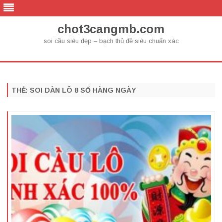
chot3cangmb.com
soi cầu siêu đẹp – bạch thủ đề siêu chuẩn xác
Skip
to
content
THẺ:
SOI DÀN LÔ 8 SỐ HÀNG NGÀY