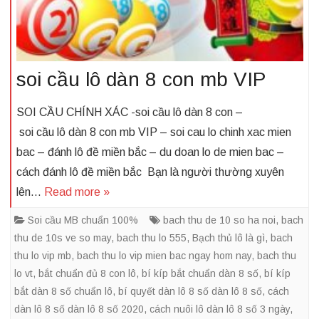
soi cầu lô dàn 8 con mb VIP
SOI CẦU CHÍNH XÁC -soi cầu lô dàn 8 con –
soi cầu lô dàn 8 con mb VIP – soi cau lo chinh xac mien
bac – đánh lô đề miền bắc – du doan lo de mien bac –
cách đánh lô đề miền bắc Bạn là người thường xuyên
lên…
Read more »
Soi cầu MB chuẩn 100%
bach thu de 10 so ha noi
,
bach
thu de 10s ve so may
,
bach thu lo 555
,
Bạch thủ lô là gì
,
bach
thu lo vip mb
,
bach thu lo vip mien bac ngay hom nay
,
bach thu
lo vt
,
bắt chuẩn đủ 8 con lô
,
bí kíp bắt chuẩn dàn 8 số
,
bí kíp
bắt dàn 8 số chuẩn lô
,
bí quyết dàn lô 8 số dàn lô 8 số
,
cách
dàn lô 8 số dàn lô 8 số 2020
,
cách nuôi lô dàn lô 8 số 3 ngày
,