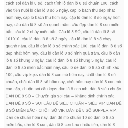
cách soi dàn lô 8 số
,
cách tính lô dàn lô 8 số chuẩn 100
,
cách
vào tiền nuôi lô dàn lô 8 số 5 ngày
,
cap lo bach thu dep nhat
hom nay
,
cap lo bach thu hom nay
,
cặp lô dàn lô 8 số ngày hôm
nay
,
cầu dàn lô 8 số ăn quanh năm
,
cầu đẹp dàn lô 8 con miền
bắc
,
cầu lô 2 nháy miền bắc
,
Cầu lô 8 SỐ
,
cầu lô dàn lô 8 số
101010
,
cầu lô dàn lô 8 số 3 ngày
,
cầu lô dàn lô 8 số chạy
quanh năm
,
cầu lô dàn lô 8 số chính xác 100
,
cầu lô dàn lô 8 số
đẹp nhất hôm nay
,
cầu lô dàn lô 8 số hình quả trám
,
cầu lô dàn
lô 8 số khung 3 ngày
,
cầu lô dàn lô 8 số khung 5 ngày
,
cầu lô
dàn lô 8 số miền bắc hôm nay
,
cầu lô de dàn lô 8 số chính xác
100
,
cầu víp kqxs dàn lô 8 con mb hôm nay
,
chốt dàn lô 8 số
chuẩn
,
chốt dàn lô 8 số hôm nay
,
chốt hôm nay dàn lô 8 con mb
cao cấp
,
chuẩn soi cầu kqxs dàn lô 8 con mb
,
dàn 8 siêu chuẩn
,
DÀN ĐỀ 8 SỐ – Chuyên gia soi cầu – Khẳng định chính xác
,
DÀN ĐỀ 8 SỐ – SOI CẦU ĐỀ SIÊU CHUẨN – SIÊU VIP
,
DÀN ĐỀ
8 SỐ MIỀN BẮC - CHỐT SỐ VIP
,
DÀN ĐỀ 8 SỐ SUPPER VIP
,
Dàn de chuẩn hôm nay
,
dàn đề mb chuẩn 10 số dàn lô 8 số
miền bắc
,
dàn lô 8 con
,
dàn lô 8 con bao nhiêu tiền
,
dàn lô 8