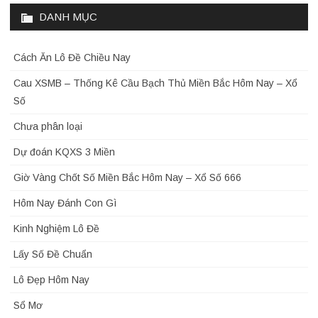
DANH MỤC
Cách Ăn Lô Đề Chiều Nay
Cau XSMB – Thống Kê Cầu Bạch Thủ Miền Bắc Hôm Nay – Xổ
Số
Chưa phân loại
Dự đoán KQXS 3 Miền
Giờ Vàng Chốt Số Miền Bắc Hôm Nay – Xổ Số 666
Hôm Nay Đánh Con Gì
Kinh Nghiệm Lô Đề
Lấy Số Đề Chuẩn
Lô Đẹp Hôm Nay
Sổ Mơ