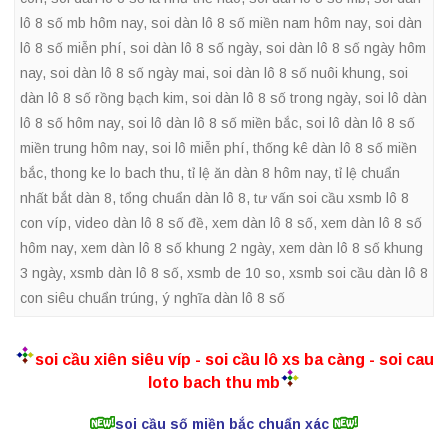
lô 8 số mb hôm nay
,
soi dàn lô 8 số miền nam hôm nay
,
soi dàn
lô 8 số miễn phí
,
soi dàn lô 8 số ngày
,
soi dàn lô 8 số ngày hôm
nay
,
soi dàn lô 8 số ngày mai
,
soi dàn lô 8 số nuôi khung
,
soi
dàn lô 8 số rồng bạch kim
,
soi dàn lô 8 số trong ngày
,
soi lô dàn
lô 8 số hôm nay
,
soi lô dàn lô 8 số miền bắc
,
soi lô dàn lô 8 số
miền trung hôm nay
,
soi lô miễn phí
,
thống kê dàn lô 8 số miền
bắc
,
thong ke lo bach thu
,
tỉ lệ ăn dàn 8 hôm nay
,
tỉ lệ chuẩn
nhất bắt dàn 8
,
tổng chuẩn dàn lô 8
,
tư vấn soi cầu xsmb lô 8
con víp
,
video dàn lô 8 số đề
,
xem dàn lô 8 số
,
xem dàn lô 8 số
hôm nay
,
xem dàn lô 8 số khung 2 ngày
,
xem dàn lô 8 số khung
3 ngày
,
xsmb dàn lô 8 số
,
xsmb de 10 so
,
xsmb soi cầu dàn lô 8
con siêu chuẩn trúng
,
ý nghĩa dàn lô 8 số
soi cầu xiên siêu víp - soi cầu lô xs ba càng - soi cau
loto bach thu mb
soi cầu số miền bắc chuẩn xác