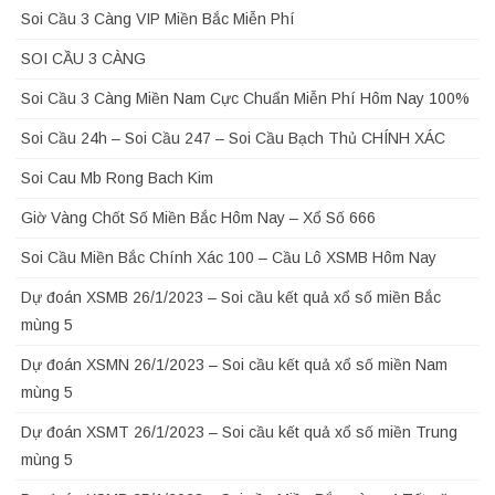
Soi Cầu 3 Càng VIP Miền Bắc Miễn Phí
SOI CẦU 3 CÀNG
Soi Cầu 3 Càng Miền Nam Cực Chuẩn Miễn Phí Hôm Nay 100%
Soi Cầu 24h – Soi Cầu 247 – Soi Cầu Bạch Thủ CHÍNH XÁC
Soi Cau Mb Rong Bach Kim
Giờ Vàng Chốt Số Miền Bắc Hôm Nay – Xổ Số 666
Soi Cầu Miền Bắc Chính Xác 100 – Cầu Lô XSMB Hôm Nay
Dự đoán XSMB 26/1/2023 – Soi cầu kết quả xổ số miền Bắc
mùng 5
Dự đoán XSMN 26/1/2023 – Soi cầu kết quả xổ số miền Nam
mùng 5
Dự đoán XSMT 26/1/2023 – Soi cầu kết quả xổ số miền Trung
mùng 5