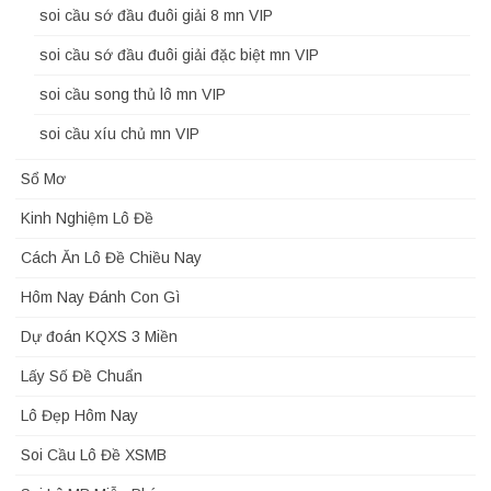
soi cầu sớ đầu đuôi giải 8 mn VIP
soi cầu sớ đầu đuôi giải đặc biệt mn VIP
soi cầu song thủ lô mn VIP
soi cầu xíu chủ mn VIP
Sổ Mơ
Kinh Nghiệm Lô Đề
Cách Ăn Lô Đề Chiều Nay
Hôm Nay Đánh Con Gì
Dự đoán KQXS 3 Miền
Lấy Số Đề Chuẩn
Lô Đẹp Hôm Nay
Soi Cầu Lô Đề XSMB