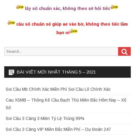
lấy số chuẩn xác, không theo sẽ hối tiếc
cầu số chuẩn sẽ giúp ae vào bờ, không theo tiếc lắm
bạn ơi
Sea
Search
for:
BÀI VIẾT MỚI NHẤT THÁNG 5 – 2021
Soi Cầu Mb Chính Xác Miễn Phí Soi Cầu Lô Chính Xác
Cau XSMB – Thống Kê Cầu Bạch Thủ Miền Bắc Hôm Nay – Xổ
Số
Soi Cầu 3 Càng 3 Miền Tỷ Lệ Trúng 99%
Soi Cầu 3 Càng VIP Miền Bắc Miễn Phí – Dự Đoán 247