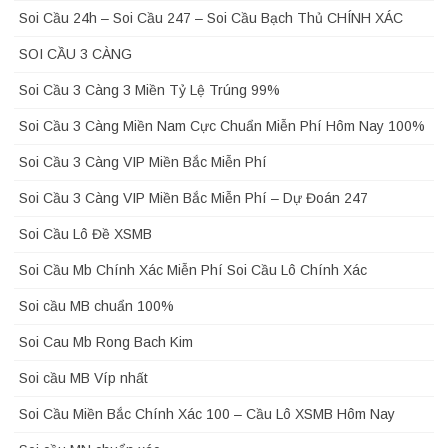
Soi Cầu 24h – Soi Cầu 247 – Soi Cầu Bạch Thủ CHÍNH XÁC
SOI CẦU 3 CÀNG
Soi Cầu 3 Càng 3 Miền Tỷ Lệ Trúng 99%
Soi Cầu 3 Càng Miền Nam Cực Chuẩn Miễn Phí Hôm Nay 100%
Soi Cầu 3 Càng VIP Miền Bắc Miễn Phí
Soi Cầu 3 Càng VIP Miền Bắc Miễn Phí – Dự Đoán 247
Soi Cầu Lô Đề XSMB
Soi Cầu Mb Chính Xác Miễn Phí Soi Cầu Lô Chính Xác
Soi cầu MB chuẩn 100%
Soi Cau Mb Rong Bach Kim
Soi cầu MB Víp nhất
Soi Cầu Miền Bắc Chính Xác 100 – Cầu Lô XSMB Hôm Nay