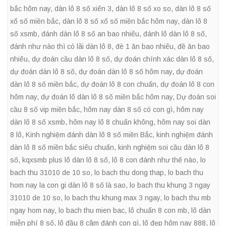
bắc hôm nay
,
dàn lô 8 số xiên 3
,
dàn lô 8 số xo so
,
dàn lô 8 số
xổ số miền bắc
,
dàn lô 8 số xổ số miền bắc hôm nay
,
dàn lô 8
số xsmb
,
đánh dàn lô 8 số an bao nhiêu
,
đánh lô dàn lô 8 số
,
đánh như nào thì có lãi dàn lô 8
,
đè 1 ăn bao nhiêu
,
đề ăn bao
nhiêu
,
dự đoán cầu dàn lô 8 số
,
dự đoán chính xác dàn lô 8 số
,
dự đoán dàn lô 8 số
,
dự đoán dàn lô 8 số hôm nay
,
dự đoán
dàn lô 8 số miền bắc
,
dự đoán lô 8 con chuẩn
,
dự đoán lô 8 con
hôm nay
,
dự đoán lô dàn lô 8 số miền bắc hôm nay
,
Dự đoán soi
cầu 8 số vip miền bắc
,
hôm nay dàn 8 số có con gì
,
hôm nay
dàn lô 8 số xsmb
,
hôm nay lô 8 chuẩn không
,
hôm nay soi dàn
8 lô
,
Kinh nghiệm đánh dàn lô 8 số miền Bắc
,
kinh nghiệm đánh
dàn lô 8 số miền bắc siêu chuẩn
,
kinh nghiệm soi cầu dàn lô 8
số
,
kqxsmb plus lô dàn lô 8 số
,
lô 8 con đánh như thế nào
,
lo
bach thu 31010 de 10 so
,
lo bach thu dong thap
,
lo bach thu
hom nay la con gi dàn lô 8 số là sao
,
lo bach thu khung 3 ngay
31010 de 10 so
,
lo bach thu khung max 3 ngay
,
lo bach thu mb
ngay hom nay
,
lo bach thu mien bac
,
lô chuẩn 8 con mb
,
lô dàn
miễn phí 8 số
,
lô đầu 8 câm đánh con gì
,
lô đẹp hôm nay 888
,
lô