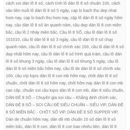
cách soi dàn lô 8 số
,
cách tính lô dàn lô 8 số chuẩn 100
,
cách
vào tiền nuôi lô dàn lô 8 số 5 ngày
,
cap lo bach thu dep nhat
hom nay
,
cap lo bach thu hom nay
,
cặp lô dàn lô 8 số ngày hôm
nay
,
cầu dàn lô 8 số ăn quanh năm
,
cầu đẹp dàn lô 8 con miền
bắc
,
cầu lô 2 nháy miền bắc
,
Cầu lô 8 SỐ
,
cầu lô dàn lô 8 số
101010
,
cầu lô dàn lô 8 số 3 ngày
,
cầu lô dàn lô 8 số chạy
quanh năm
,
cầu lô dàn lô 8 số chính xác 100
,
cầu lô dàn lô 8 số
đẹp nhất hôm nay
,
cầu lô dàn lô 8 số hình quả trám
,
cầu lô dàn
lô 8 số khung 3 ngày
,
cầu lô dàn lô 8 số khung 5 ngày
,
cầu lô
dàn lô 8 số miền bắc hôm nay
,
cầu lô de dàn lô 8 số chính xác
100
,
cầu víp kqxs dàn lô 8 con mb hôm nay
,
chốt dàn lô 8 số
chuẩn
,
chốt dàn lô 8 số hôm nay
,
chốt hôm nay dàn lô 8 con mb
cao cấp
,
chuẩn soi cầu kqxs dàn lô 8 con mb
,
dàn 8 siêu chuẩn
,
DÀN ĐỀ 8 SỐ – Chuyên gia soi cầu – Khẳng định chính xác
,
DÀN ĐỀ 8 SỐ – SOI CẦU ĐỀ SIÊU CHUẨN – SIÊU VIP
,
DÀN ĐỀ
8 SỐ MIỀN BẮC - CHỐT SỐ VIP
,
DÀN ĐỀ 8 SỐ SUPPER VIP
,
Dàn de chuẩn hôm nay
,
dàn đề mb chuẩn 10 số dàn lô 8 số
miền bắc
,
dàn lô 8 con
,
dàn lô 8 con bao nhiêu tiền
,
dàn lô 8