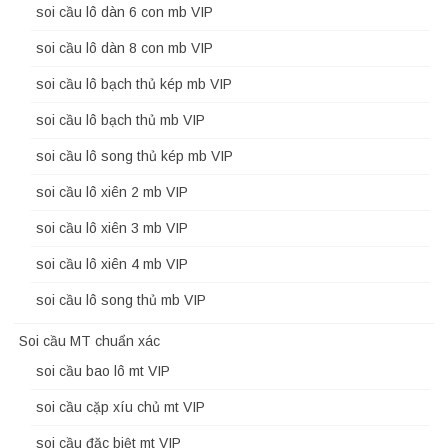
soi cầu lô dàn 6 con mb VIP
soi cầu lô dàn 8 con mb VIP
soi cầu lô bạch thủ kép mb VIP
soi cầu lô bạch thủ mb VIP
soi cầu lô song thủ kép mb VIP
soi cầu lô xiên 2 mb VIP
soi cầu lô xiên 3 mb VIP
soi cầu lô xiên 4 mb VIP
soi cầu lô song thủ mb VIP
Soi cầu MT chuẩn xác
soi cầu bao lô mt VIP
soi cầu cặp xíu chủ mt VIP
soi cầu đặc biệt mt VIP