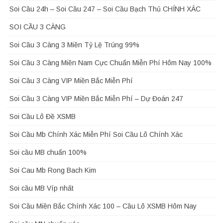
Soi Cầu 24h – Soi Cầu 247 – Soi Cầu Bạch Thủ CHÍNH XÁC
SOI CẦU 3 CÀNG
Soi Cầu 3 Càng 3 Miền Tỷ Lệ Trúng 99%
Soi Cầu 3 Càng Miền Nam Cực Chuẩn Miễn Phí Hôm Nay 100%
Soi Cầu 3 Càng VIP Miền Bắc Miễn Phí
Soi Cầu 3 Càng VIP Miền Bắc Miễn Phí – Dự Đoán 247
Soi Cầu Lô Đề XSMB
Soi Cầu Mb Chính Xác Miễn Phí Soi Cầu Lô Chính Xác
Soi cầu MB chuẩn 100%
Soi Cau Mb Rong Bach Kim
Soi cầu MB Víp nhất
Soi Cầu Miền Bắc Chính Xác 100 – Cầu Lô XSMB Hôm Nay