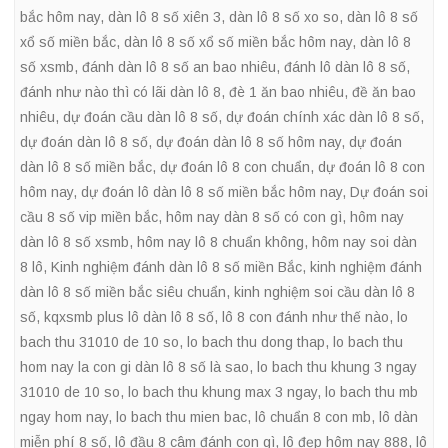
bắc hôm nay
,
dàn lô 8 số xiên 3
,
dàn lô 8 số xo so
,
dàn lô 8 số
xổ số miền bắc
,
dàn lô 8 số xổ số miền bắc hôm nay
,
dàn lô 8
số xsmb
,
đánh dàn lô 8 số an bao nhiêu
,
đánh lô dàn lô 8 số
,
đánh như nào thì có lãi dàn lô 8
,
đè 1 ăn bao nhiêu
,
đề ăn bao
nhiêu
,
dự đoán cầu dàn lô 8 số
,
dự đoán chính xác dàn lô 8 số
,
dự đoán dàn lô 8 số
,
dự đoán dàn lô 8 số hôm nay
,
dự đoán
dàn lô 8 số miền bắc
,
dự đoán lô 8 con chuẩn
,
dự đoán lô 8 con
hôm nay
,
dự đoán lô dàn lô 8 số miền bắc hôm nay
,
Dự đoán soi
cầu 8 số vip miền bắc
,
hôm nay dàn 8 số có con gì
,
hôm nay
dàn lô 8 số xsmb
,
hôm nay lô 8 chuẩn không
,
hôm nay soi dàn
8 lô
,
Kinh nghiệm đánh dàn lô 8 số miền Bắc
,
kinh nghiệm đánh
dàn lô 8 số miền bắc siêu chuẩn
,
kinh nghiệm soi cầu dàn lô 8
số
,
kqxsmb plus lô dàn lô 8 số
,
lô 8 con đánh như thế nào
,
lo
bach thu 31010 de 10 so
,
lo bach thu dong thap
,
lo bach thu
hom nay la con gi dàn lô 8 số là sao
,
lo bach thu khung 3 ngay
31010 de 10 so
,
lo bach thu khung max 3 ngay
,
lo bach thu mb
ngay hom nay
,
lo bach thu mien bac
,
lô chuẩn 8 con mb
,
lô dàn
miễn phí 8 số
,
lô đầu 8 câm đánh con gì
,
lô đẹp hôm nay 888
,
lô