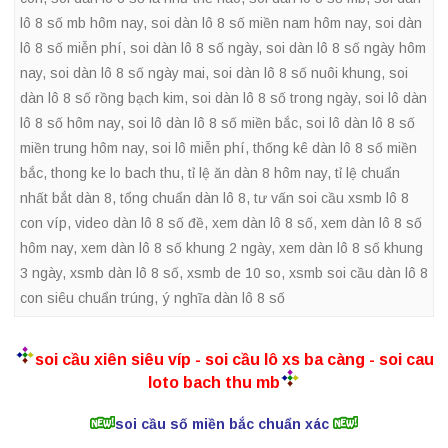
lô 8 số mb hôm nay
,
soi dàn lô 8 số miền nam hôm nay
,
soi dàn
lô 8 số miễn phí
,
soi dàn lô 8 số ngày
,
soi dàn lô 8 số ngày hôm
nay
,
soi dàn lô 8 số ngày mai
,
soi dàn lô 8 số nuôi khung
,
soi
dàn lô 8 số rồng bạch kim
,
soi dàn lô 8 số trong ngày
,
soi lô dàn
lô 8 số hôm nay
,
soi lô dàn lô 8 số miền bắc
,
soi lô dàn lô 8 số
miền trung hôm nay
,
soi lô miễn phí
,
thống kê dàn lô 8 số miền
bắc
,
thong ke lo bach thu
,
tỉ lệ ăn dàn 8 hôm nay
,
tỉ lệ chuẩn
nhất bắt dàn 8
,
tổng chuẩn dàn lô 8
,
tư vấn soi cầu xsmb lô 8
con víp
,
video dàn lô 8 số đề
,
xem dàn lô 8 số
,
xem dàn lô 8 số
hôm nay
,
xem dàn lô 8 số khung 2 ngày
,
xem dàn lô 8 số khung
3 ngày
,
xsmb dàn lô 8 số
,
xsmb de 10 so
,
xsmb soi cầu dàn lô 8
con siêu chuẩn trúng
,
ý nghĩa dàn lô 8 số
soi cầu xiên siêu víp - soi cầu lô xs ba càng - soi cau
loto bach thu mb
soi cầu số miền bắc chuẩn xác