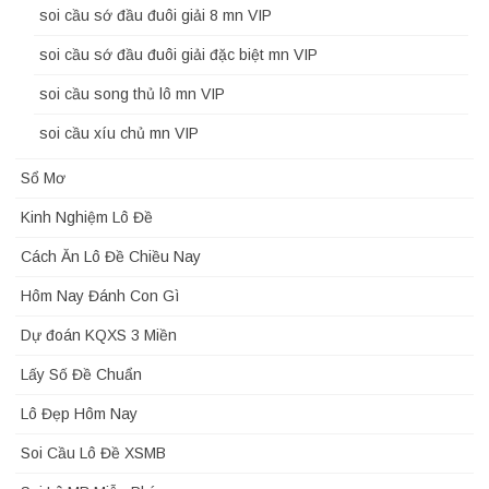
soi cầu sớ đầu đuôi giải 8 mn VIP
soi cầu sớ đầu đuôi giải đặc biệt mn VIP
soi cầu song thủ lô mn VIP
soi cầu xíu chủ mn VIP
Sổ Mơ
Kinh Nghiệm Lô Đề
Cách Ăn Lô Đề Chiều Nay
Hôm Nay Đánh Con Gì
Dự đoán KQXS 3 Miền
Lấy Số Đề Chuẩn
Lô Đẹp Hôm Nay
Soi Cầu Lô Đề XSMB