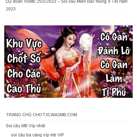
Dự đoán XSMB 25/1/2023 – Soi cầu Miền Bắc mùng 4 Tết năm
2023
TRANG CHỦ CHOT3CANGMB.COM
Soi cầu MB Víp nhất
soi cầu ba càng víp mb VIP