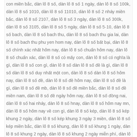
con miền bắc
,
dàn lô 8 số
,
dàn lô 8 số 1 ngày
,
dàn lô 8 số 100k
,
dàn lô 8 số 1010
,
dàn lô 8 số 11010
,
dàn lô 8 số 2 nháy miền
bắc
,
dàn lô 8 số 2107
,
dàn lô 8 số 3 ngày
,
dàn lô 8 số 300k
,
dàn lô 8 số 3105
,
dàn lô 8 số 5 ngày
,
dàn lô 8 số 5-10
,
dàn lô 8
số bach
,
dàn lô 8 số bach thu
,
dàn lô 8 số bach thu gia lai
,
dàn
lô 8 số bach thu phu yen hom nay
,
dàn lô 8 số bất bại
,
dàn lô 8
số chính xác nhất hôm nay
,
dàn lô 8 số chuẩn hôm nay
,
dàn lô
8 số chuẩn xác
,
dàn lô 8 số có mấy con
,
dàn lô 8 số có nghĩa là
gì
,
dàn lô 8 số con gì
,
dàn lô 8 số dàn lô 8 số đề là gì
,
dàn lô 8
số dàn lô 8 số duy nhất một con
,
dàn lô 8 số dàn lô 8 số hôm
nay
,
dàn lô 8 số đề
,
dàn lô 8 số đề hôm nay
,
dàn lô 8 số đề là
gì
,
dàn lô 8 số đề mb
,
dàn lô 8 số đề miền bắc
,
dàn lô 8 số đề
miền nam
,
dàn lô 8 số đề ngày hôm nay
,
dàn lô 8 số đồng nai
,
dàn lô 8 số hai nháy
,
dàn lô 8 số hnay
,
dàn lô 8 số hôm nay mn
,
dàn lô 8 số hôm nay về con gì
,
dàn lô 8 số kép
,
dàn lô 8 số kép
khung 2 ngày
,
dàn lô 8 số kép khung 3 ngày 3 miền
,
dàn lô 8 số
kép miền bắc
,
dàn lô 8 số khung
,
dàn lô 8 số khung 1 ngày
,
dàn
lô 8 số khung 2 ngày
,
dàn lô 8 số khung 2 ngày miễn phí
,
dàn lô