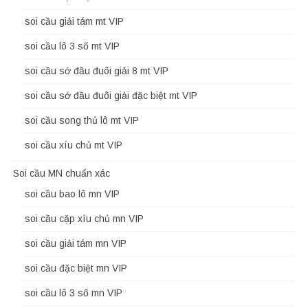
soi cầu giải tám mt VIP
soi cầu lô 3 số mt VIP
soi cầu sớ đầu đuôi giải 8 mt VIP
soi cầu sớ đầu đuôi giải đặc biệt mt VIP
soi cầu song thủ lô mt VIP
soi cầu xíu chủ mt VIP
Soi cầu MN chuẩn xác
soi cầu bao lô mn VIP
soi cầu cặp xíu chủ mn VIP
soi cầu giải tám mn VIP
soi cầu đặc biệt mn VIP
soi cầu lô 3 số mn VIP