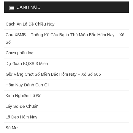
DANH MỤC
Cách Ăn Lô Đề Chiều Nay
Cau XSMB – Thống Kê Cầu Bạch Thủ Miền Bắc Hôm Nay – Xổ
Số
Chưa phân loại
Dự đoán KQXS 3 Miền
Giờ Vàng Chốt Số Miền Bắc Hôm Nay – Xổ Số 666
Hôm Nay Đánh Con Gì
Kinh Nghiệm Lô Đề
Lấy Số Đề Chuẩn
Lô Đẹp Hôm Nay
Sổ Mơ