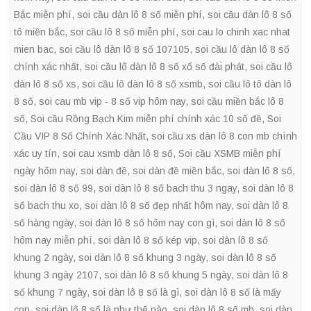
Bắc miễn phí
,
soi cầu dàn lô 8 số miễn phí
,
soi cầu dàn lô 8 số
tô miền bắc
,
soi cầu lô 8 số miễn phí
,
soi cau lo chinh xac nhat
mien bac
,
soi cầu lô dàn lô 8 số 107105
,
soi cầu lô dàn lô 8 số
chính xác nhất
,
soi cầu lô dàn lô 8 số xổ số đài phát
,
soi cầu lô
dàn lô 8 số xs
,
soi cầu lô dàn lô 8 số xsmb
,
soi cầu lô tô dàn lô
8 số
,
soi cau mb vip - 8 số vip hôm nay
,
soi cầu miền bắc lô 8
số
,
Soi cầu Rồng Bạch Kim miễn phí chính xác 10 số đề
,
Soi
Cầu VIP 8 Số Chính Xác Nhất
,
soi cầu xs dàn lô 8 con mb chính
xác uy tín
,
soi cau xsmb dàn lô 8 số
,
Soi cầu XSMB miễn phí
ngày hôm nay
,
soi dàn đề
,
soi dàn đề miền bắc
,
soi dàn lô 8 số
,
soi dàn lô 8 số 99
,
soi dàn lô 8 số bach thu 3 ngay
,
soi dàn lô 8
số bach thu xo
,
soi dàn lô 8 số đẹp nhất hôm nay
,
soi dàn lô 8
số hàng ngày
,
soi dàn lô 8 số hôm nay con gì
,
soi dàn lô 8 số
hôm nay miễn phí
,
soi dàn lô 8 số kép vip
,
soi dàn lô 8 số
khung 2 ngày
,
soi dàn lô 8 số khung 3 ngày
,
soi dàn lô 8 số
khung 3 ngày 2107
,
soi dàn lô 8 số khung 5 ngày
,
soi dàn lô 8
số khung 7 ngày
,
soi dàn lô 8 số là gì
,
soi dàn lô 8 số là mấy
con
,
soi dàn lô 8 số là như thế nào
,
soi dàn lô 8 số mb
,
soi dàn