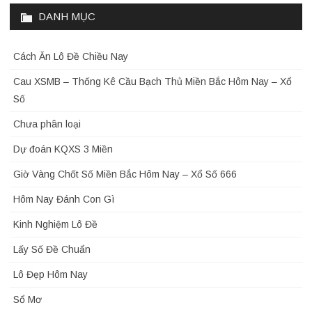
DANH MỤC
Cách Ăn Lô Đề Chiều Nay
Cau XSMB – Thống Kê Cầu Bạch Thủ Miền Bắc Hôm Nay – Xổ
Số
Chưa phân loại
Dự đoán KQXS 3 Miền
Giờ Vàng Chốt Số Miền Bắc Hôm Nay – Xổ Số 666
Hôm Nay Đánh Con Gì
Kinh Nghiệm Lô Đề
Lấy Số Đề Chuẩn
Lô Đẹp Hôm Nay
Sổ Mơ