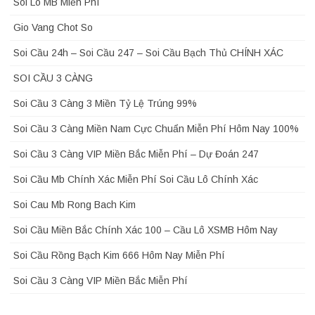
Soi Lô MB Miễn Phí
Gio Vang Chot So
Soi Cầu 24h – Soi Cầu 247 – Soi Cầu Bạch Thủ CHÍNH XÁC
SOI CẦU 3 CÀNG
Soi Cầu 3 Càng 3 Miền Tỷ Lệ Trúng 99%
Soi Cầu 3 Càng Miền Nam Cực Chuẩn Miễn Phí Hôm Nay 100%
Soi Cầu 3 Càng VIP Miền Bắc Miễn Phí – Dự Đoán 247
Soi Cầu Mb Chính Xác Miễn Phí Soi Cầu Lô Chính Xác
Soi Cau Mb Rong Bach Kim
Soi Cầu Miền Bắc Chính Xác 100 – Cầu Lô XSMB Hôm Nay
Soi Cầu Rồng Bạch Kim 666 Hôm Nay Miễn Phí
Soi Cầu 3 Càng VIP Miền Bắc Miễn Phí