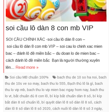
soi cầu lô dàn 8 con mb VIP
SOI CẦU CHÍNH XÁC -soi cầu lô dàn 8 con –
soi cầu lô dàn 8 con mb VIP – soi cau lo chinh xac mien
bac – đánh lô đề miền bắc – du doan lo de mien bac –
cách đánh lô đề miền bắc Bạn là người thường xuyên
lên…
Read more »
Soi cầu MB chuẩn 100%
bach thu de 10 so ha noi
,
bach
thu de 10s ve so may
,
bach thu lo 555
,
Bạch thủ lô là gì
,
bach
thu lo vip mb
,
bach thu lo vip mien bac ngay hom nay
,
bach thu
lo vt
,
bắt chuẩn đủ 8 con lô
,
bí kíp bắt chuẩn dàn 8 số
,
bí kíp
bắt dàn 8 số chuẩn lô
,
bí quyết dàn lô 8 số dàn lô 8 số
,
cách
dàn lô 8 số dàn lô 8 số 2020
,
cách nuôi lô dàn lô 8 số 3 ngày
,