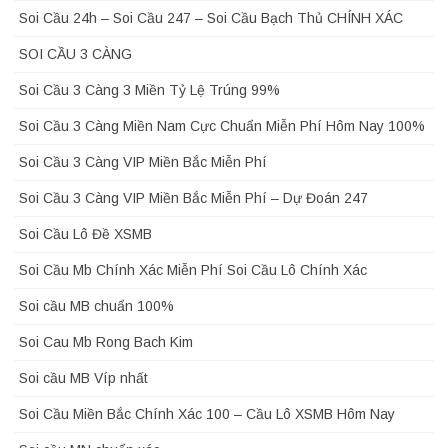
Soi Cầu 24h – Soi Cầu 247 – Soi Cầu Bạch Thủ CHÍNH XÁC
SOI CẦU 3 CÀNG
Soi Cầu 3 Càng 3 Miền Tỷ Lệ Trúng 99%
Soi Cầu 3 Càng Miền Nam Cực Chuẩn Miễn Phí Hôm Nay 100%
Soi Cầu 3 Càng VIP Miền Bắc Miễn Phí
Soi Cầu 3 Càng VIP Miền Bắc Miễn Phí – Dự Đoán 247
Soi Cầu Lô Đề XSMB
Soi Cầu Mb Chính Xác Miễn Phí Soi Cầu Lô Chính Xác
Soi cầu MB chuẩn 100%
Soi Cau Mb Rong Bach Kim
Soi cầu MB Víp nhất
Soi Cầu Miền Bắc Chính Xác 100 – Cầu Lô XSMB Hôm Nay