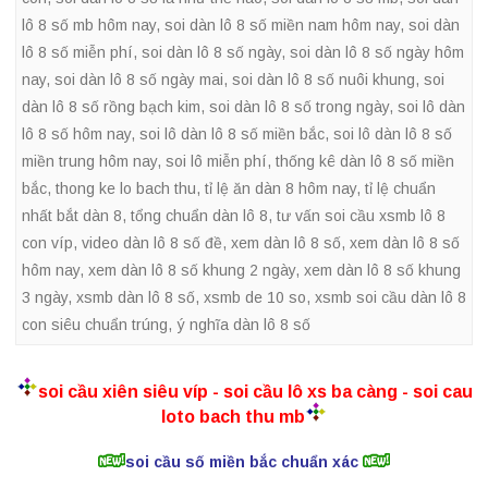
lô 8 số mb hôm nay
,
soi dàn lô 8 số miền nam hôm nay
,
soi dàn
lô 8 số miễn phí
,
soi dàn lô 8 số ngày
,
soi dàn lô 8 số ngày hôm
nay
,
soi dàn lô 8 số ngày mai
,
soi dàn lô 8 số nuôi khung
,
soi
dàn lô 8 số rồng bạch kim
,
soi dàn lô 8 số trong ngày
,
soi lô dàn
lô 8 số hôm nay
,
soi lô dàn lô 8 số miền bắc
,
soi lô dàn lô 8 số
miền trung hôm nay
,
soi lô miễn phí
,
thống kê dàn lô 8 số miền
bắc
,
thong ke lo bach thu
,
tỉ lệ ăn dàn 8 hôm nay
,
tỉ lệ chuẩn
nhất bắt dàn 8
,
tổng chuẩn dàn lô 8
,
tư vấn soi cầu xsmb lô 8
con víp
,
video dàn lô 8 số đề
,
xem dàn lô 8 số
,
xem dàn lô 8 số
hôm nay
,
xem dàn lô 8 số khung 2 ngày
,
xem dàn lô 8 số khung
3 ngày
,
xsmb dàn lô 8 số
,
xsmb de 10 so
,
xsmb soi cầu dàn lô 8
con siêu chuẩn trúng
,
ý nghĩa dàn lô 8 số
soi cầu xiên siêu víp - soi cầu lô xs ba càng - soi cau
loto bach thu mb
soi cầu số miền bắc chuẩn xác