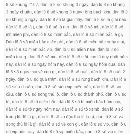
8 số khung 2107
,
dàn lô 8 số khung 3 ngày
,
dàn lô 8 số khung
3 ngày chuẩn
,
dàn lô 8 số khung 3 ngày rồng bạch kim
,
dàn lô 8
số khung 5 ngày
,
dàn lô 8 số là giải mấy
,
dàn lô 8 số là giải nào
,
dàn lô 8 số là j
,
dàn lô 8 số là ntn
,
dàn lô 8 số mb
,
dàn lô 8 số
mb mien phi
,
dàn lô 8 số miền bắc
,
dàn lô 8 số miền bắc là gì
,
Dàn lô 8 số miền bắc miễn phí
,
dàn lô 8 số miền bắc ngày mai
,
dàn lô 8 số miền bắc vip
,
dàn lô 8 số miền nam
,
dàn lô 8 số
miền trung
,
dàn lô 8 số mn
,
dàn lô 8 số một con lô duy nhất hôm
nay
,
dàn lô 8 số ngày hôm nay
,
dàn lô 8 số ngày hôm qua
,
dàn
lô 8 số ngày mai về con gì
,
dàn lô 8 số nuôi
,
dàn lô 8 số nuôi 2
ngày
,
dàn lô 8 số quả trám
,
dàn lô 8 số rồng bạch kim
,
Dàn lô 8
số siêu chuẩn
,
dàn lô 8 số siêu vip miền bắc
,
dàn lô 8 số soi
cầu
,
dàn lô 8 số song thủ lô
,
dàn lô 8 số thành phố
,
dàn lô 8 số
tô
,
dàn lô 8 số tô miền bắc
,
dàn lô 8 số tô miền bắc hôm nay
,
dàn lô 8 số tô ngày hôm nay
,
dàn lô 8 số tô xsmb
,
dàn lô 8 số
trong lô đề là gì
,
dàn lô 8 số và độc thủ lô là gì
,
dàn lô 8 số và
song thủ lô là gì
,
dàn lô 8 số về con gì
,
dàn lô 8 số vip
,
dàn lô 8
số vip hôm nay
,
dàn lô 8 số vip miền bắc
,
dàn lô 8 số vip miền