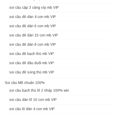
soi cầu cặp 3 càng víp mb VIP
soi cầu đề dàn 4 con mb VIP
soi cầu đề dàn 6 con mb VIP
soi cầu đề dàn 10 con mb VIP
soi cầu đề dàn 8 con mb VIP
soi cầu đề bạch thủ mb VIP
soi cầu đề đầu đuôi mb VIP
soi cầu đề song thủ mb VIP
Soi cầu MB chuẩn 100%
soi cầu bạch thủ lô 2 nháy 100% win
soi cầu dàn lô 10 con mb VIP
soi cầu lô dàn 4 con mb VIP