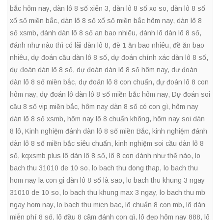
bắc hôm nay
,
dàn lô 8 số xiên 3
,
dàn lô 8 số xo so
,
dàn lô 8 số
xổ số miền bắc
,
dàn lô 8 số xổ số miền bắc hôm nay
,
dàn lô 8
số xsmb
,
đánh dàn lô 8 số an bao nhiêu
,
đánh lô dàn lô 8 số
,
đánh như nào thì có lãi dàn lô 8
,
đè 1 ăn bao nhiêu
,
đề ăn bao
nhiêu
,
dự đoán cầu dàn lô 8 số
,
dự đoán chính xác dàn lô 8 số
,
dự đoán dàn lô 8 số
,
dự đoán dàn lô 8 số hôm nay
,
dự đoán
dàn lô 8 số miền bắc
,
dự đoán lô 8 con chuẩn
,
dự đoán lô 8 con
hôm nay
,
dự đoán lô dàn lô 8 số miền bắc hôm nay
,
Dự đoán soi
cầu 8 số vip miền bắc
,
hôm nay dàn 8 số có con gì
,
hôm nay
dàn lô 8 số xsmb
,
hôm nay lô 8 chuẩn không
,
hôm nay soi dàn
8 lô
,
Kinh nghiệm đánh dàn lô 8 số miền Bắc
,
kinh nghiệm đánh
dàn lô 8 số miền bắc siêu chuẩn
,
kinh nghiệm soi cầu dàn lô 8
số
,
kqxsmb plus lô dàn lô 8 số
,
lô 8 con đánh như thế nào
,
lo
bach thu 31010 de 10 so
,
lo bach thu dong thap
,
lo bach thu
hom nay la con gi dàn lô 8 số là sao
,
lo bach thu khung 3 ngay
31010 de 10 so
,
lo bach thu khung max 3 ngay
,
lo bach thu mb
ngay hom nay
,
lo bach thu mien bac
,
lô chuẩn 8 con mb
,
lô dàn
miễn phí 8 số
,
lô đầu 8 câm đánh con gì
,
lô đẹp hôm nay 888
,
lô