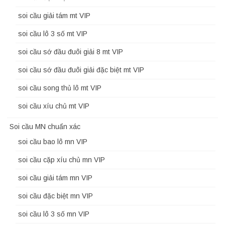
soi cầu giải tám mt VIP
soi cầu lô 3 số mt VIP
soi cầu sớ đầu đuôi giải 8 mt VIP
soi cầu sớ đầu đuôi giải đặc biệt mt VIP
soi cầu song thủ lô mt VIP
soi cầu xíu chủ mt VIP
Soi cầu MN chuẩn xác
soi cầu bao lô mn VIP
soi cầu cặp xíu chủ mn VIP
soi cầu giải tám mn VIP
soi cầu đặc biệt mn VIP
soi cầu lô 3 số mn VIP