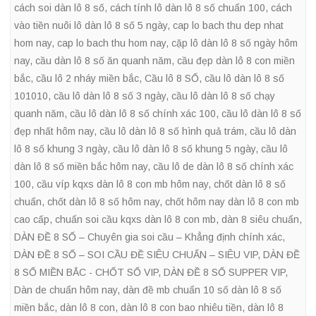
cách soi dàn lô 8 số
,
cách tính lô dàn lô 8 số chuẩn 100
,
cách
vào tiền nuôi lô dàn lô 8 số 5 ngày
,
cap lo bach thu dep nhat
hom nay
,
cap lo bach thu hom nay
,
cặp lô dàn lô 8 số ngày hôm
nay
,
cầu dàn lô 8 số ăn quanh năm
,
cầu đẹp dàn lô 8 con miền
bắc
,
cầu lô 2 nháy miền bắc
,
Cầu lô 8 SỐ
,
cầu lô dàn lô 8 số
101010
,
cầu lô dàn lô 8 số 3 ngày
,
cầu lô dàn lô 8 số chạy
quanh năm
,
cầu lô dàn lô 8 số chính xác 100
,
cầu lô dàn lô 8 số
đẹp nhất hôm nay
,
cầu lô dàn lô 8 số hình quả trám
,
cầu lô dàn
lô 8 số khung 3 ngày
,
cầu lô dàn lô 8 số khung 5 ngày
,
cầu lô
dàn lô 8 số miền bắc hôm nay
,
cầu lô de dàn lô 8 số chính xác
100
,
cầu víp kqxs dàn lô 8 con mb hôm nay
,
chốt dàn lô 8 số
chuẩn
,
chốt dàn lô 8 số hôm nay
,
chốt hôm nay dàn lô 8 con mb
cao cấp
,
chuẩn soi cầu kqxs dàn lô 8 con mb
,
dàn 8 siêu chuẩn
,
DÀN ĐỀ 8 SỐ – Chuyên gia soi cầu – Khẳng định chính xác
,
DÀN ĐỀ 8 SỐ – SOI CẦU ĐỀ SIÊU CHUẨN – SIÊU VIP
,
DÀN ĐỀ
8 SỐ MIỀN BẮC - CHỐT SỐ VIP
,
DÀN ĐỀ 8 SỐ SUPPER VIP
,
Dàn de chuẩn hôm nay
,
dàn đề mb chuẩn 10 số dàn lô 8 số
miền bắc
,
dàn lô 8 con
,
dàn lô 8 con bao nhiêu tiền
,
dàn lô 8