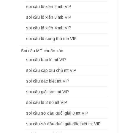
soi cầu lô xiên 2 mb VIP
soi cầu lô xiên 3 mb VIP
soi cầu lô xiên 4 mb VIP
soi cầu lô song thủ mb VIP
Soi cầu MT chuẩn xác
soi cầu bao lô mt VIP
soi cầu cặp xíu chủ mt VIP
soi cầu đặc biệt mt VIP
soi cầu giải tám mt VIP
soi cầu lô 3 số mt VIP
soi cầu sớ đầu đuôi giải 8 mt VIP
soi cầu sớ đầu đuôi giải đặc biệt mt VIP