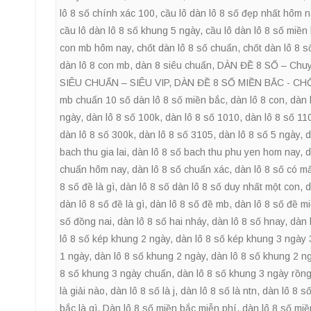
lô 8 số chính xác 100
,
cầu lô dàn lô 8 số đẹp nhất hôm n
cầu lô dàn lô 8 số khung 5 ngày
,
cầu lô dàn lô 8 số miền
con mb hôm nay
,
chốt dàn lô 8 số chuẩn
,
chốt dàn lô 8 
dàn lô 8 con mb
,
dàn 8 siêu chuẩn
,
DÀN ĐỀ 8 SỐ – Chuyê
SIÊU CHUẨN – SIÊU VIP
,
DÀN ĐỀ 8 SỐ MIỀN BẮC - CH
mb chuẩn 10 số dàn lô 8 số miền bắc
,
dàn lô 8 con
,
dàn 
ngày
,
dàn lô 8 số 100k
,
dàn lô 8 số 1010
,
dàn lô 8 số 11
dàn lô 8 số 300k
,
dàn lô 8 số 3105
,
dàn lô 8 số 5 ngày
,
d
bach thu gia lai
,
dàn lô 8 số bach thu phu yen hom nay
,
d
chuẩn hôm nay
,
dàn lô 8 số chuẩn xác
,
dàn lô 8 số có m
8 số đề là gì
,
dàn lô 8 số dàn lô 8 số duy nhất một con
,
d
dàn lô 8 số đề là gì
,
dàn lô 8 số đề mb
,
dàn lô 8 số đề m
số đồng nai
,
dàn lô 8 số hai nháy
,
dàn lô 8 số hnay
,
dàn 
lô 8 số kép khung 2 ngày
,
dàn lô 8 số kép khung 3 ngày 
1 ngày
,
dàn lô 8 số khung 2 ngày
,
dàn lô 8 số khung 2 n
8 số khung 3 ngày chuẩn
,
dàn lô 8 số khung 3 ngày rồn
là giải nào
,
dàn lô 8 số là j
,
dàn lô 8 số là ntn
,
dàn lô 8 s
bắc là gì
,
Dàn lô 8 số miền bắc miễn phí
,
dàn lô 8 số mi