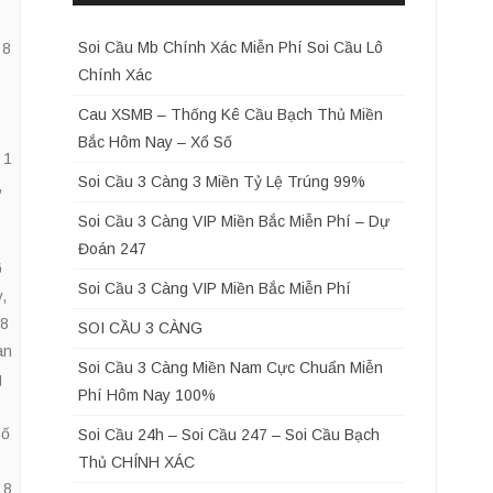
Soi Cầu Mb Chính Xác Miễn Phí Soi Cầu Lô
 8
Chính Xác
Cau XSMB – Thống Kê Cầu Bạch Thủ Miền
ề
Bắc Hôm Nay – Xổ Số
 1
Soi Cầu 3 Càng 3 Miền Tỷ Lệ Trúng 99%
,
Soi Cầu 3 Càng VIP Miền Bắc Miễn Phí – Dự
Đoán 247
ô
Soi Cầu 3 Càng VIP Miền Bắc Miễn Phí
y
,
 8
SOI CẦU 3 CÀNG
àn
Soi Cầu 3 Càng Miền Nam Cực Chuẩn Miễn
g
Phí Hôm Nay 100%
ô
số
Soi Cầu 24h – Soi Cầu 247 – Soi Cầu Bạch
Thủ CHÍNH XÁC
 8