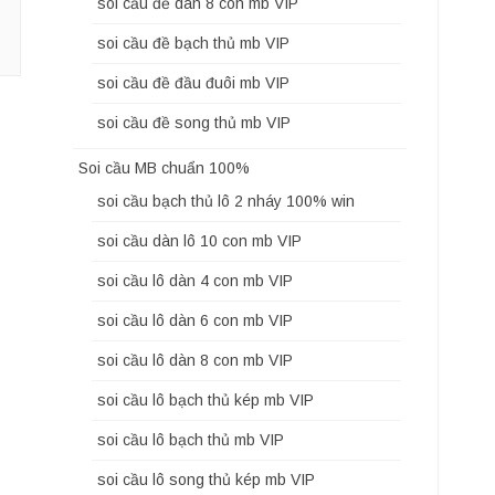
soi cầu đề dàn 8 con mb VIP
soi cầu đề bạch thủ mb VIP
soi cầu đề đầu đuôi mb VIP
soi cầu đề song thủ mb VIP
Soi cầu MB chuẩn 100%
soi cầu bạch thủ lô 2 nháy 100% win
soi cầu dàn lô 10 con mb VIP
soi cầu lô dàn 4 con mb VIP
soi cầu lô dàn 6 con mb VIP
soi cầu lô dàn 8 con mb VIP
soi cầu lô bạch thủ kép mb VIP
soi cầu lô bạch thủ mb VIP
soi cầu lô song thủ kép mb VIP