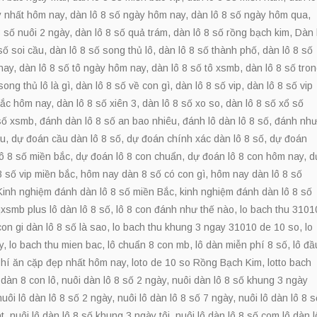
y nhất hôm nay
,
dàn lô 8 số ngày hôm nay
,
dàn lô 8 số ngày hôm qua
,
8 số nuôi 2 ngày
,
dàn lô 8 số quả trám
,
dàn lô 8 số rồng bạch kim
,
Dàn 
số soi cầu
,
dàn lô 8 số song thủ lô
,
dàn lô 8 số thành phố
,
dàn lô 8 số
nay
,
dàn lô 8 số tô ngày hôm nay
,
dàn lô 8 số tô xsmb
,
dàn lô 8 số tro
song thủ lô là gì
,
dàn lô 8 số về con gì
,
dàn lô 8 số vip
,
dàn lô 8 số vip
bắc hôm nay
,
dàn lô 8 số xiên 3
,
dàn lô 8 số xo so
,
dàn lô 8 số xổ số
 số xsmb
,
đánh dàn lô 8 số an bao nhiêu
,
đánh lô dàn lô 8 số
,
đánh nh
êu
,
dự đoán cầu dàn lô 8 số
,
dự đoán chính xác dàn lô 8 số
,
dự đoán
ô 8 số miền bắc
,
dự đoán lô 8 con chuẩn
,
dự đoán lô 8 con hôm nay
,
d
 số vip miền bắc
,
hôm nay dàn 8 số có con gì
,
hôm nay dàn lô 8 số
Kinh nghiệm đánh dàn lô 8 số miền Bắc
,
kinh nghiệm đánh dàn lô 8 số
xsmb plus lô dàn lô 8 số
,
lô 8 con đánh như thế nào
,
lo bach thu 3101
on gi dàn lô 8 số là sao
,
lo bach thu khung 3 ngay 31010 de 10 so
,
lo
y
,
lo bach thu mien bac
,
lô chuẩn 8 con mb
,
lô dàn miễn phí 8 số
,
lô đầ
 Phí ăn cặp đẹp nhất hôm nay
,
loto de 10 so Rồng Bạch Kim
,
lotto bach
dàn 8 con lô
,
nuôi dàn lô 8 số 2 ngày
,
nuôi dàn lô 8 số khung 3 ngày
nuôi lô dàn lô 8 số 2 ngày
,
nuôi lô dàn lô 8 số 7 ngày
,
nuôi lô dàn lô 8 s
t
,
nuôi lô dàn lô 8 số khung 3 ngày tôi
,
nuôi lô dàn lô 8 số.com lô dàn l