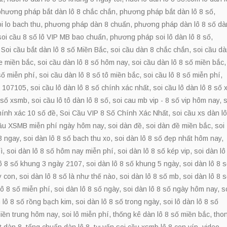
phương pháp bắt dàn lô 8 chắc chắn
,
phương pháp bắt dàn lô 8 số
,
 lo bach thu
,
phương pháp dàn 8 chuẩn
,
phương pháp dàn lô 8 số dà
oi cầu 8 số lô VIP MB bao chuẩn
,
phương pháp soi lô dàn lô 8 số
,
,
Soi cầu bắt dàn lô 8 số Miền Bắc
,
soi cầu dàn 8 chắc chắn
,
soi cầu d
de miền bắc
,
soi cầu dàn lô 8 số hôm nay
,
soi cầu dàn lô 8 số miền bắc
,
số miễn phí
,
soi cầu dàn lô 8 số tô miền bắc
,
soi cầu lô 8 số miễn phí
,
số 107105
,
soi cầu lô dàn lô 8 số chính xác nhất
,
soi cầu lô dàn lô 8 số 
8 số xsmb
,
soi cầu lô tô dàn lô 8 số
,
soi cau mb vip - 8 số vip hôm nay
,
s
hính xác 10 số đề
,
Soi Cầu VIP 8 Số Chính Xác Nhất
,
soi cầu xs dàn lô
cầu XSMB miễn phí ngày hôm nay
,
soi dàn đề
,
soi dàn đề miền bắc
,
soi
3 ngay
,
soi dàn lô 8 số bach thu xo
,
soi dàn lô 8 số đẹp nhất hôm nay
,
ì
,
soi dàn lô 8 số hôm nay miễn phí
,
soi dàn lô 8 số kép vip
,
soi dàn lô
lô 8 số khung 3 ngày 2107
,
soi dàn lô 8 số khung 5 ngày
,
soi dàn lô 8 
y con
,
soi dàn lô 8 số là như thế nào
,
soi dàn lô 8 số mb
,
soi dàn lô 8 
lô 8 số miễn phí
,
soi dàn lô 8 số ngày
,
soi dàn lô 8 số ngày hôm nay
,
s
 lô 8 số rồng bạch kim
,
soi dàn lô 8 số trong ngày
,
soi lô dàn lô 8 số
miền trung hôm nay
,
soi lô miễn phí
,
thống kê dàn lô 8 số miền bắc
,
tho