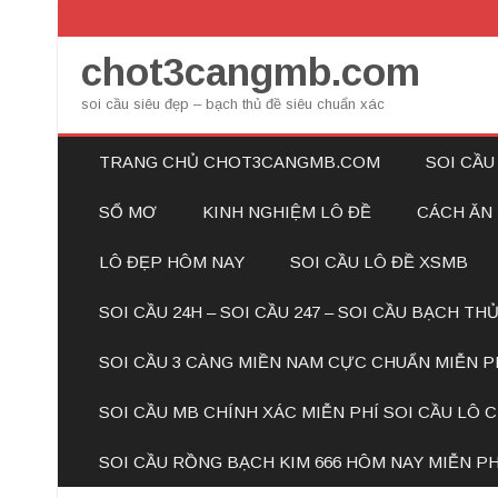
chot3cangmb.com
soi cầu siêu đẹp – bạch thủ đề siêu chuẩn xác
TRANG CHỦ CHOT3CANGMB.COM
SOI CẦU
SỔ MƠ
KINH NGHIỆM LÔ ĐỀ
CÁCH ĂN 
SOI CẦU 
VIP
LÔ ĐẸP HÔM NAY
SOI CẦU LÔ ĐỀ XSMB
SOI CẦU 
SOI CẦU 24H – SOI CẦU 247 – SOI CẦU BẠCH TH
MB VIP
SOI CẦU 3 CÀNG MIỀN NAM CỰC CHUẨN MIỄN P
SOI CẦU 
SOI CẦU MB CHÍNH XÁC MIỄN PHÍ SOI CẦU LÔ 
MB VIP
SOI CẦU RỒNG BẠCH KIM 666 HÔM NAY MIỄN PH
SOI CẦU 