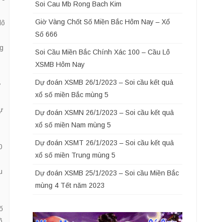
Soi Cau Mb Rong Bach Kim
Giờ Vàng Chốt Số Miền Bắc Hôm Nay – Xổ
lô
Số 666
ng
Soi Cầu Miền Bắc Chính Xác 100 – Cầu Lô
XSMB Hôm Nay
Dự đoán XSMB 26/1/2023 – Soi cầu kết quả
ư
xổ số miền Bắc mùng 5
ự
Dự đoán XSMN 26/1/2023 – Soi cầu kết quả
xổ số miền Nam mùng 5
Dự đoán XSMT 26/1/2023 – Soi cầu kết quả
0
xổ số miền Trung mùng 5
u
Dự đoán XSMB 25/1/2023 – Soi cầu Miền Bắc
mùng 4 Tết năm 2023
ố
ô