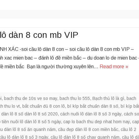
MB VIP
SOI CẦU
GIẢI 8 M
ĐỀ DÀN 10 CON
SOI CẦU LÔ DÀN 8 CON
MB VIP
SOI CẦU
 lô dàn 8 con mb VIP
GIẢI ĐẶC
ĐỀ DÀN 8 CON
SOI CẦU LÔ BẠCH THỦ
KÉP MB VIP
SOI CẦU
 XÁC -soi cầu lô dàn 8 con – soi cầu lô dàn 8 con mb VIP –
MT VIP
inh xac mien bac – đánh lô đề miền bắc – du doan lo de mien bac
 ĐỀ BẠCH THỦ MB
SOI CẦU LÔ BẠCH THỦ MB
 đề miền bắc Bạn là người thường xuyên lên…
Read more »
VIP
SOI CẦU 
ĐỀ ĐẦU ĐUÔI MB
SOI CẦU LÔ SONG THỦ
KÉP MB VIP
i
,
bach thu de 10s ve so may
,
bach thu lo 555
,
Bạch thủ lô là gì
,
bach
h thu lo vt
,
bắt chuẩn đủ 8 con lô
,
bí kíp bắt chuẩn dàn 8 số
,
bí kíp bắ
 ĐỀ SONG THỦ
SOI CẦU LÔ XIÊN 2 MB VIP
 dàn lô 8 số dàn lô 8 số 2020
,
cách nuôi lô dàn lô 8 số 3 ngày
,
cách so
 tiền nuôi lô dàn lô 8 số 5 ngày
,
cap lo bach thu dep nhat hom nay
,
ca
SOI CẦU LÔ XIÊN 3 MB VIP
u dàn lô 8 số ăn quanh năm
,
cầu đẹp dàn lô 8 con miền bắc
,
cầu lô 2
cầu lô dàn lô 8 số 3 ngày
,
cầu lô dàn lô 8 số chạy quanh năm
,
cầu lô d
SOI CẦU LÔ XIÊN 4 MB VIP