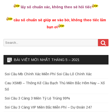
lấy số chuẩn xác, không theo sẽ hối tiếc
cầu số chuẩn sẽ giúp ae vào bờ, không theo tiếc lắm
bạn ơi
Sea
Search
for:
BÀI VIẾT MỚI NHẤT THÁNG 5 – 2021
Soi Cầu Mb Chính Xác Miễn Phí Soi Cầu Lô Chính Xác
Cau XSMB – Thống Kê Cầu Bạch Thủ Miền Bắc Hôm Nay – Xổ
Số
Soi Cầu 3 Càng 3 Miền Tỷ Lệ Trúng 99%
Soi Cầu 3 Càng VIP Miền Bắc Miễn Phí – Dự Đoán 247