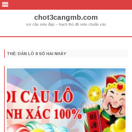
chot3cangmb.com
soi cầu siêu đẹp – bạch thủ đề siêu chuẩn xác
Skip
to
content
THẺ:
DÀN LÔ 8 SỐ HAI NHÁY