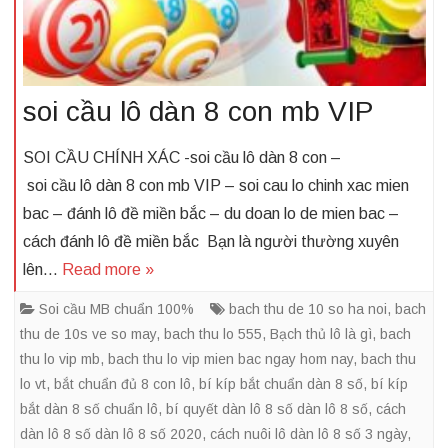
soi cầu lô dàn 8 con mb VIP
SOI CẦU CHÍNH XÁC -soi cầu lô dàn 8 con –
soi cầu lô dàn 8 con mb VIP – soi cau lo chinh xac mien
bac – đánh lô đề miền bắc – du doan lo de mien bac –
cách đánh lô đề miền bắc Bạn là người thường xuyên
lên…
Read more »
Soi cầu MB chuẩn 100%
bach thu de 10 so ha noi
,
bach
thu de 10s ve so may
,
bach thu lo 555
,
Bạch thủ lô là gì
,
bach
thu lo vip mb
,
bach thu lo vip mien bac ngay hom nay
,
bach thu
lo vt
,
bắt chuẩn đủ 8 con lô
,
bí kíp bắt chuẩn dàn 8 số
,
bí kíp
bắt dàn 8 số chuẩn lô
,
bí quyết dàn lô 8 số dàn lô 8 số
,
cách
dàn lô 8 số dàn lô 8 số 2020
,
cách nuôi lô dàn lô 8 số 3 ngày
,