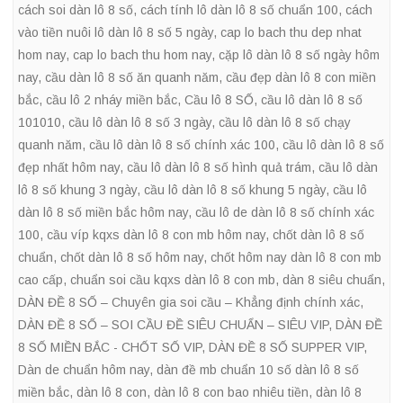
cách soi dàn lô 8 số
,
cách tính lô dàn lô 8 số chuẩn 100
,
cách
vào tiền nuôi lô dàn lô 8 số 5 ngày
,
cap lo bach thu dep nhat
hom nay
,
cap lo bach thu hom nay
,
cặp lô dàn lô 8 số ngày hôm
nay
,
cầu dàn lô 8 số ăn quanh năm
,
cầu đẹp dàn lô 8 con miền
bắc
,
cầu lô 2 nháy miền bắc
,
Cầu lô 8 SỐ
,
cầu lô dàn lô 8 số
101010
,
cầu lô dàn lô 8 số 3 ngày
,
cầu lô dàn lô 8 số chạy
quanh năm
,
cầu lô dàn lô 8 số chính xác 100
,
cầu lô dàn lô 8 số
đẹp nhất hôm nay
,
cầu lô dàn lô 8 số hình quả trám
,
cầu lô dàn
lô 8 số khung 3 ngày
,
cầu lô dàn lô 8 số khung 5 ngày
,
cầu lô
dàn lô 8 số miền bắc hôm nay
,
cầu lô de dàn lô 8 số chính xác
100
,
cầu víp kqxs dàn lô 8 con mb hôm nay
,
chốt dàn lô 8 số
chuẩn
,
chốt dàn lô 8 số hôm nay
,
chốt hôm nay dàn lô 8 con mb
cao cấp
,
chuẩn soi cầu kqxs dàn lô 8 con mb
,
dàn 8 siêu chuẩn
,
DÀN ĐỀ 8 SỐ – Chuyên gia soi cầu – Khẳng định chính xác
,
DÀN ĐỀ 8 SỐ – SOI CẦU ĐỀ SIÊU CHUẨN – SIÊU VIP
,
DÀN ĐỀ
8 SỐ MIỀN BẮC - CHỐT SỐ VIP
,
DÀN ĐỀ 8 SỐ SUPPER VIP
,
Dàn de chuẩn hôm nay
,
dàn đề mb chuẩn 10 số dàn lô 8 số
miền bắc
,
dàn lô 8 con
,
dàn lô 8 con bao nhiêu tiền
,
dàn lô 8