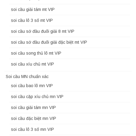
soi cầu giải tám mt VIP
soi cầu lô 3 số mt VIP
soi cầu sớ đầu đuôi giải 8 mt VIP
soi cầu sớ đầu đuôi giải đặc biệt mt VIP
soi cầu song thủ lô mt VIP
soi cầu xíu chủ mt VIP
Soi cầu MN chuẩn xác
soi cầu bao lô mn VIP
soi cầu cặp xíu chủ mn VIP
soi cầu giải tám mn VIP
soi cầu đặc biệt mn VIP
soi cầu lô 3 số mn VIP