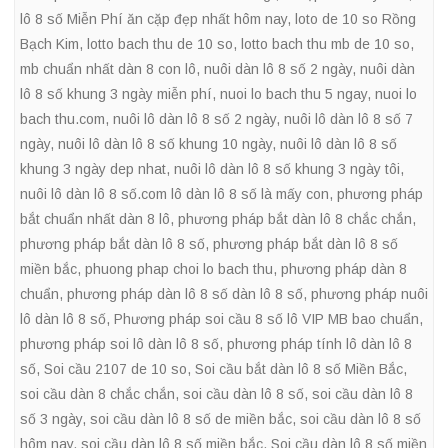
lô 8 số Miễn Phí ăn cặp đẹp nhất hôm nay
,
loto de 10 so Rồng
Bạch Kim
,
lotto bach thu de 10 so
,
lotto bach thu mb de 10 so
,
mb chuẩn nhất dàn 8 con lô
,
nuôi dàn lô 8 số 2 ngày
,
nuôi dàn
lô 8 số khung 3 ngày miễn phí
,
nuoi lo bach thu 5 ngay
,
nuoi lo
bach thu.com
,
nuôi lô dàn lô 8 số 2 ngày
,
nuôi lô dàn lô 8 số 7
ngày
,
nuôi lô dàn lô 8 số khung 10 ngày
,
nuôi lô dàn lô 8 số
khung 3 ngày dep nhat
,
nuôi lô dàn lô 8 số khung 3 ngày tôi
,
nuôi lô dàn lô 8 số.com lô dàn lô 8 số là mấy con
,
phương pháp
bắt chuẩn nhất dàn 8 lô
,
phương pháp bắt dàn lô 8 chắc chắn
,
phương pháp bắt dàn lô 8 số
,
phương pháp bắt dàn lô 8 số
miền bắc
,
phuong phap choi lo bach thu
,
phương pháp dàn 8
chuẩn
,
phương pháp dàn lô 8 số dàn lô 8 số
,
phương pháp nuôi
lô dàn lô 8 số
,
Phương pháp soi cầu 8 số lô VIP MB bao chuẩn
,
phương pháp soi lô dàn lô 8 số
,
phương pháp tính lô dàn lô 8
số
,
Soi cầu 2107 de 10 so
,
Soi cầu bắt dàn lô 8 số Miền Bắc
,
soi cầu dàn 8 chắc chắn
,
soi cầu dàn lô 8 số
,
soi cầu dàn lô 8
số 3 ngày
,
soi cầu dàn lô 8 số de miền bắc
,
soi cầu dàn lô 8 số
hôm nay
,
soi cầu dàn lô 8 số miền bắc
,
Soi cầu dàn lô 8 số miền