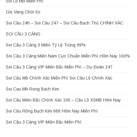
Soi Lô MB Miễn Phí
Gio Vang Chot So
Soi Cầu 24h – Soi Cầu 247 – Soi Cầu Bạch Thủ CHÍNH XÁC
SOI CẦU 3 CÀNG
Soi Cầu 3 Càng 3 Miền Tỷ Lệ Trúng 99%
Soi Cầu 3 Càng Miền Nam Cực Chuẩn Miễn Phí Hôm Nay 100%
Soi Cầu 3 Càng VIP Miền Bắc Miễn Phí – Dự Đoán 247
Soi Cầu Mb Chính Xác Miễn Phí Soi Cầu Lô Chính Xác
Soi Cau Mb Rong Bach Kim
Soi Cầu Miền Bắc Chính Xác 100 – Cầu Lô XSMB Hôm Nay
Soi Cầu Rồng Bạch Kim 666 Hôm Nay Miễn Phí
Soi Cầu 3 Càng VIP Miền Bắc Miễn Phí