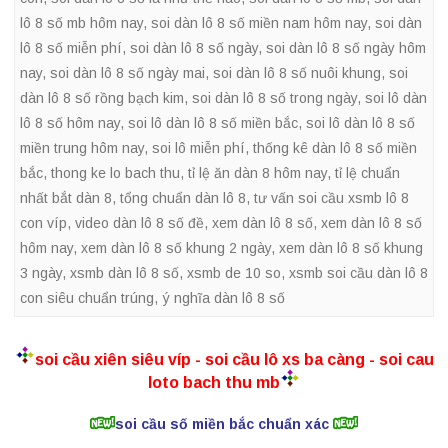
lô 8 số mb hôm nay
,
soi dàn lô 8 số miền nam hôm nay
,
soi dàn
lô 8 số miễn phí
,
soi dàn lô 8 số ngày
,
soi dàn lô 8 số ngày hôm
nay
,
soi dàn lô 8 số ngày mai
,
soi dàn lô 8 số nuôi khung
,
soi
dàn lô 8 số rồng bạch kim
,
soi dàn lô 8 số trong ngày
,
soi lô dàn
lô 8 số hôm nay
,
soi lô dàn lô 8 số miền bắc
,
soi lô dàn lô 8 số
miền trung hôm nay
,
soi lô miễn phí
,
thống kê dàn lô 8 số miền
bắc
,
thong ke lo bach thu
,
tỉ lệ ăn dàn 8 hôm nay
,
tỉ lệ chuẩn
nhất bắt dàn 8
,
tổng chuẩn dàn lô 8
,
tư vấn soi cầu xsmb lô 8
con víp
,
video dàn lô 8 số đề
,
xem dàn lô 8 số
,
xem dàn lô 8 số
hôm nay
,
xem dàn lô 8 số khung 2 ngày
,
xem dàn lô 8 số khung
3 ngày
,
xsmb dàn lô 8 số
,
xsmb de 10 so
,
xsmb soi cầu dàn lô 8
con siêu chuẩn trúng
,
ý nghĩa dàn lô 8 số
soi cầu xiên siêu víp - soi cầu lô xs ba càng - soi cau
loto bach thu mb
soi cầu số miền bắc chuẩn xác