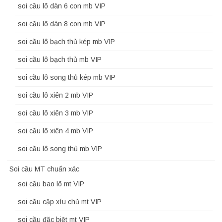
soi cầu lô dàn 6 con mb VIP
soi cầu lô dàn 8 con mb VIP
soi cầu lô bạch thủ kép mb VIP
soi cầu lô bạch thủ mb VIP
soi cầu lô song thủ kép mb VIP
soi cầu lô xiên 2 mb VIP
soi cầu lô xiên 3 mb VIP
soi cầu lô xiên 4 mb VIP
soi cầu lô song thủ mb VIP
Soi cầu MT chuẩn xác
soi cầu bao lô mt VIP
soi cầu cặp xíu chủ mt VIP
soi cầu đặc biệt mt VIP