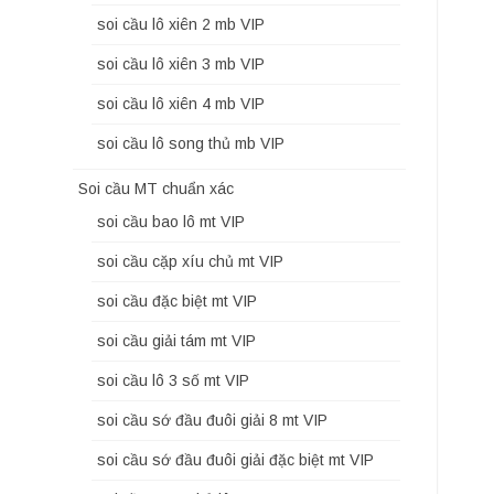
soi cầu lô xiên 2 mb VIP
soi cầu lô xiên 3 mb VIP
soi cầu lô xiên 4 mb VIP
soi cầu lô song thủ mb VIP
Soi cầu MT chuẩn xác
soi cầu bao lô mt VIP
soi cầu cặp xíu chủ mt VIP
soi cầu đặc biệt mt VIP
soi cầu giải tám mt VIP
soi cầu lô 3 số mt VIP
soi cầu sớ đầu đuôi giải 8 mt VIP
soi cầu sớ đầu đuôi giải đặc biệt mt VIP