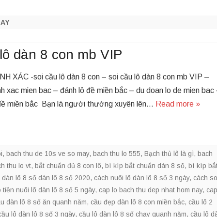
MB VIP
SOI CẦU
GIẢI 8 M
NAY
ĐỀ DÀN 10 CON
SOI CẦU LÔ DÀN 8 CON
MB VIP
SOI CẦU
 lô dàn 8 con mb VIP
GIẢI ĐẶC
ĐỀ DÀN 8 CON
SOI CẦU LÔ BẠCH THỦ
KÉP MB VIP
SOI CẦU
 XÁC -soi cầu lô dàn 8 con – soi cầu lô dàn 8 con mb VIP –
MT VIP
inh xac mien bac – đánh lô đề miền bắc – du doan lo de mien bac
 ĐỀ BẠCH THỦ MB
SOI CẦU LÔ BẠCH THỦ MB
 đề miền bắc Bạn là người thường xuyên lên…
Read more »
VIP
SOI CẦU 
ĐỀ ĐẦU ĐUÔI MB
SOI CẦU LÔ SONG THỦ
KÉP MB VIP
i
,
bach thu de 10s ve so may
,
bach thu lo 555
,
Bạch thủ lô là gì
,
bach
h thu lo vt
,
bắt chuẩn đủ 8 con lô
,
bí kíp bắt chuẩn dàn 8 số
,
bí kíp bắ
 ĐỀ SONG THỦ
SOI CẦU LÔ XIÊN 2 MB VIP
 dàn lô 8 số dàn lô 8 số 2020
,
cách nuôi lô dàn lô 8 số 3 ngày
,
cách so
 tiền nuôi lô dàn lô 8 số 5 ngày
,
cap lo bach thu dep nhat hom nay
,
ca
SOI CẦU LÔ XIÊN 3 MB VIP
u dàn lô 8 số ăn quanh năm
,
cầu đẹp dàn lô 8 con miền bắc
,
cầu lô 2
cầu lô dàn lô 8 số 3 ngày
,
cầu lô dàn lô 8 số chạy quanh năm
,
cầu lô d
SOI CẦU LÔ XIÊN 4 MB VIP