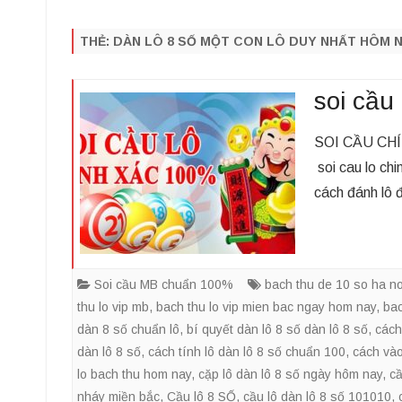
MB VIP
THẺ:
DÀN LÔ 8 SỐ MỘT CON LÔ DUY NHẤT HÔM 
SOI CẦU 
MB VIP
soi cầu
SOI CẦU 
MB VIP
SOI CẦU CHÍNH
soi cau lo ch
SOI CẦU
cách đánh lô
VIP
SOI CẦU 
VIP
Soi cầu MB chuẩn 100%
bach thu de 10 so ha no
thu lo vip mb
,
bach thu lo vip mien bac ngay hom nay
,
bac
SOI CẦU
dàn 8 số chuẩn lô
,
bí quyết dàn lô 8 số dàn lô 8 số
,
cách
MB VIP
dàn lô 8 số
,
cách tính lô dàn lô 8 số chuẩn 100
,
cách vào
lo bach thu hom nay
,
cặp lô dàn lô 8 số ngày hôm nay
,
cầ
nháy miền bắc
,
Cầu lô 8 SỐ
,
cầu lô dàn lô 8 số 101010
,