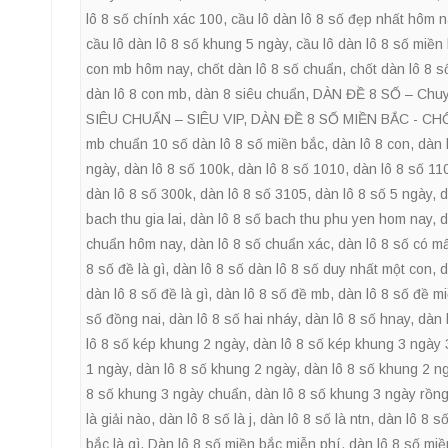
lô 8 số chính xác 100
,
cầu lô dàn lô 8 số đẹp nhất hôm n
cầu lô dàn lô 8 số khung 5 ngày
,
cầu lô dàn lô 8 số miền
con mb hôm nay
,
chốt dàn lô 8 số chuẩn
,
chốt dàn lô 8 
dàn lô 8 con mb
,
dàn 8 siêu chuẩn
,
DÀN ĐỀ 8 SỐ – Chuyê
SIÊU CHUẨN – SIÊU VIP
,
DÀN ĐỀ 8 SỐ MIỀN BẮC - CH
mb chuẩn 10 số dàn lô 8 số miền bắc
,
dàn lô 8 con
,
dàn 
ngày
,
dàn lô 8 số 100k
,
dàn lô 8 số 1010
,
dàn lô 8 số 11
dàn lô 8 số 300k
,
dàn lô 8 số 3105
,
dàn lô 8 số 5 ngày
,
d
bach thu gia lai
,
dàn lô 8 số bach thu phu yen hom nay
,
d
chuẩn hôm nay
,
dàn lô 8 số chuẩn xác
,
dàn lô 8 số có m
8 số đề là gì
,
dàn lô 8 số dàn lô 8 số duy nhất một con
,
d
dàn lô 8 số đề là gì
,
dàn lô 8 số đề mb
,
dàn lô 8 số đề m
số đồng nai
,
dàn lô 8 số hai nháy
,
dàn lô 8 số hnay
,
dàn 
lô 8 số kép khung 2 ngày
,
dàn lô 8 số kép khung 3 ngày 
1 ngày
,
dàn lô 8 số khung 2 ngày
,
dàn lô 8 số khung 2 n
8 số khung 3 ngày chuẩn
,
dàn lô 8 số khung 3 ngày rồn
là giải nào
,
dàn lô 8 số là j
,
dàn lô 8 số là ntn
,
dàn lô 8 s
bắc là gì
,
Dàn lô 8 số miền bắc miễn phí
,
dàn lô 8 số mi