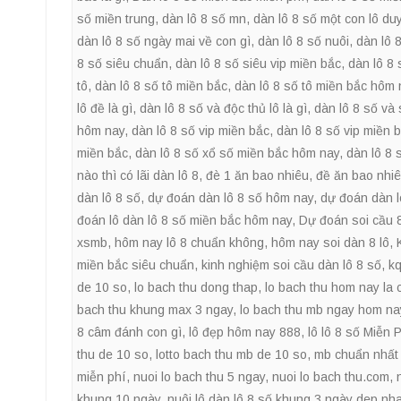
số miền trung
,
dàn lô 8 số mn
,
dàn lô 8 số một con lô du
dàn lô 8 số ngày mai về con gì
,
dàn lô 8 số nuôi
,
dàn lô 
8 số siêu chuẩn
,
dàn lô 8 số siêu vip miền bắc
,
dàn lô 8 
tô
,
dàn lô 8 số tô miền bắc
,
dàn lô 8 số tô miền bắc hôm 
lô đề là gì
,
dàn lô 8 số và độc thủ lô là gì
,
dàn lô 8 số và 
hôm nay
,
dàn lô 8 số vip miền bắc
,
dàn lô 8 số vip miền 
miền bắc
,
dàn lô 8 số xổ số miền bắc hôm nay
,
dàn lô 8
nào thì có lãi dàn lô 8
,
đè 1 ăn bao nhiêu
,
đề ăn bao nhi
dàn lô 8 số
,
dự đoán dàn lô 8 số hôm nay
,
dự đoán dàn l
đoán lô dàn lô 8 số miền bắc hôm nay
,
Dự đoán soi cầu 8
xsmb
,
hôm nay lô 8 chuẩn không
,
hôm nay soi dàn 8 lô
,
miền bắc siêu chuẩn
,
kinh nghiệm soi cầu dàn lô 8 số
,
kq
de 10 so
,
lo bach thu dong thap
,
lo bach thu hom nay la c
bach thu khung max 3 ngay
,
lo bach thu mb ngay hom na
8 câm đánh con gì
,
lô đẹp hôm nay 888
,
lô lô 8 số Miễn
thu de 10 so
,
lotto bach thu mb de 10 so
,
mb chuẩn nhất 
miễn phí
,
nuoi lo bach thu 5 ngay
,
nuoi lo bach thu.com
,
khung 10 ngày
,
nuôi lô dàn lô 8 số khung 3 ngày dep nha