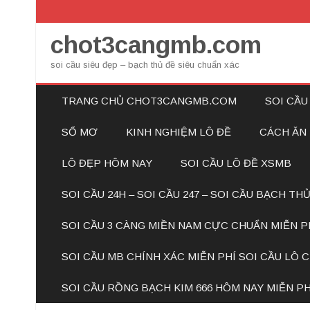
chot3cangmb.com
soi cầu siêu đẹp – bạch thủ đề siêu chuẩn xác
TRANG CHỦ CHOT3CANGMB.COM
SOI CẦU
SỔ MƠ
KINH NGHIỆM LÔ ĐỀ
CÁCH ĂN 
SOI CẦU 
VIP
LÔ ĐẸP HÔM NAY
SOI CẦU LÔ ĐỀ XSMB
SOI CẦU 
SOI CẦU 24H – SOI CẦU 247 – SOI CẦU BẠCH TH
MB VIP
SOI CẦU 3 CÀNG MIỀN NAM CỰC CHUẨN MIỄN P
SOI CẦU 
SOI CẦU MB CHÍNH XÁC MIỄN PHÍ SOI CẦU LÔ 
MB VIP
SOI CẦU RỒNG BẠCH KIM 666 HÔM NAY MIỄN PH
SOI CẦU 