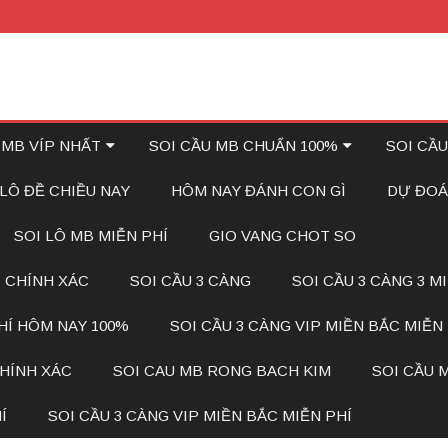
Skip
 MB VÍP NHẤT
SOI CẦU MB CHUẨN 100%
SOI CẦ
to
content
LÔ ĐỀ CHIỀU NAY
HÔM NAY ĐÁNH CON GÌ
DỰ ĐOÁ
BA CÀNG VÍP MB
SOI CẦU BẠCH THỦ LÔ 2
SOI CẦU
NHÁY 100% WIN
SOI LÔ MB MIỄN PHÍ
GIO VANG CHOT SO
SOI CẦU
CẶP 3 CÀNG VÍP
SOI CẦU DÀN LÔ 10 CON
VIP
Ủ CHÍNH XÁC
SOI CẦU 3 CÀNG
SOI CẦU 3 CÀNG 3 M
MB VIP
SOI CẦU 
HÍ HÔM NAY 100%
SOI CẦU 3 CÀNG VIP MIỀN BẮC MIỄN 
ĐỀ DÀN 4 CON
SOI CẦU LÔ DÀN 4 CON
SOI CẦU 
CHÍNH XÁC
SOI CAU MB RONG BACH KIM
SOI CẦU 
MB VIP
SOI CẦU 
Í
SOI CẦU 3 CÀNG VIP MIỀN BẮC MIỄN PHÍ
ĐỀ DÀN 6 CON
SOI CẦU LÔ DÀN 6 CON