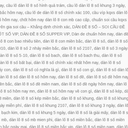
ay
,
cầu lô dàn lô 8 số hình quả trám
,
cầu lô dàn lô 8 số khung 3 ngày
,
SOI CẦU LÔ SONG THỦ
 bắc hôm nay
,
cầu lô de dàn lô 8 số chính xác 100
,
cầu víp kqxs dàn lô
số hôm nay
,
chốt hôm nay dàn lô 8 con mb cao cấp
,
chuẩn soi cầu kqxs
MB VIP
n gia soi cầu – Khẳng định chính xác
,
DÀN ĐỀ 8 SỐ – SOI CẦU ĐỀ
ỐT SỐ VIP
,
DÀN ĐỀ 8 SỐ SUPPER VIP
,
Dàn de chuẩn hôm nay
,
dàn đ
lô 8 con bao nhiêu tiền
,
dàn lô 8 con miền bắc
,
dàn lô 8 số
,
dàn lô 8 số
010
,
dàn lô 8 số 2 nháy miền bắc
,
dàn lô 8 số 2107
,
dàn lô 8 số 3 ngày
àn lô 8 số 5-10
,
dàn lô 8 số bach
,
dàn lô 8 số bach thu
,
dàn lô 8 số
àn lô 8 số bất bại
,
dàn lô 8 số chính xác nhất hôm nay
,
dàn lô 8 số
ấy con
,
dàn lô 8 số có nghĩa là gì
,
dàn lô 8 số con gì
,
dàn lô 8 số dàn l
àn lô 8 số dàn lô 8 số hôm nay
,
dàn lô 8 số đề
,
dàn lô 8 số đề hôm na
iền bắc
,
dàn lô 8 số đề miền nam
,
dàn lô 8 số đề ngày hôm nay
,
dàn lô
lô 8 số hôm nay mn
,
dàn lô 8 số hôm nay về con gì
,
dàn lô 8 số kép
,
d
3 miền
,
dàn lô 8 số kép miền bắc
,
dàn lô 8 số khung
,
dàn lô 8 số khun
gày miễn phí
,
dàn lô 8 số khung 2107
,
dàn lô 8 số khung 3 ngày
,
dàn l
g bạch kim
,
dàn lô 8 số khung 5 ngày
,
dàn lô 8 số là giải mấy
,
dàn lô 8 
ố mb
,
dàn lô 8 số mb mien phi
,
dàn lô 8 số miền bắc
,
dàn lô 8 số miền
ền bắc ngày mai
,
dàn lô 8 số miền bắc vip
,
dàn lô 8 số miền nam
,
dàn lô