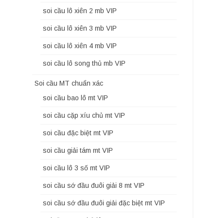
soi cầu lô xiên 2 mb VIP
soi cầu lô xiên 3 mb VIP
soi cầu lô xiên 4 mb VIP
soi cầu lô song thủ mb VIP
Soi cầu MT chuẩn xác
soi cầu bao lô mt VIP
soi cầu cặp xíu chủ mt VIP
soi cầu đặc biệt mt VIP
soi cầu giải tám mt VIP
soi cầu lô 3 số mt VIP
soi cầu sớ đầu đuôi giải 8 mt VIP
soi cầu sớ đầu đuôi giải đặc biệt mt VIP