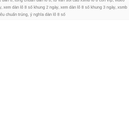
t dàn 8
,
tổng chuẩn dàn lô 8
,
tư vấn soi cầu xsmb lô 8 con víp
,
video
y
,
xem dàn lô 8 số khung 2 ngày
,
xem dàn lô 8 số khung 3 ngày
,
xsmb
iêu chuẩn trúng
,
ý nghĩa dàn lô 8 số