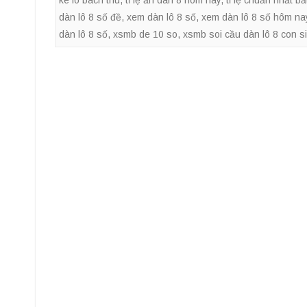
ke lo bach thu
,
tỉ lệ ăn dàn 8 hôm nay
,
tỉ lệ chuẩn nhất bắ
dàn lô 8 số đề
,
xem dàn lô 8 số
,
xem dàn lô 8 số hôm na
dàn lô 8 số
,
xsmb de 10 so
,
xsmb soi cầu dàn lô 8 con s