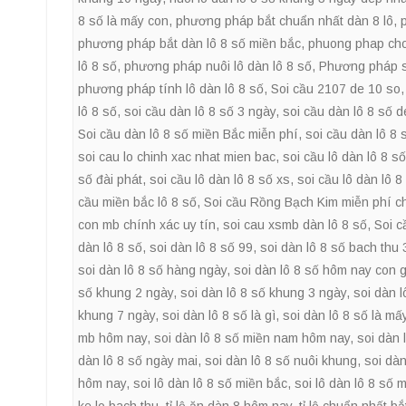
8 số là mấy con
,
phương pháp bắt chuẩn nhất dàn 8 lô
,
phương pháp bắt dàn lô 8 số miền bắc
,
phuong phap choi
lô 8 số
,
phương pháp nuôi lô dàn lô 8 số
,
Phương pháp s
phương pháp tính lô dàn lô 8 số
,
Soi cầu 2107 de 10 so
lô 8 số
,
soi cầu dàn lô 8 số 3 ngày
,
soi cầu dàn lô 8 số 
Soi cầu dàn lô 8 số miền Bắc miễn phí
,
soi cầu dàn lô 8 
soi cau lo chinh xac nhat mien bac
,
soi cầu lô dàn lô 8 
số đài phát
,
soi cầu lô dàn lô 8 số xs
,
soi cầu lô dàn lô 
cầu miền bắc lô 8 số
,
Soi cầu Rồng Bạch Kim miễn phí c
con mb chính xác uy tín
,
soi cau xsmb dàn lô 8 số
,
Soi 
dàn lô 8 số
,
soi dàn lô 8 số 99
,
soi dàn lô 8 số bach thu 
soi dàn lô 8 số hàng ngày
,
soi dàn lô 8 số hôm nay con g
số khung 2 ngày
,
soi dàn lô 8 số khung 3 ngày
,
soi dàn 
khung 7 ngày
,
soi dàn lô 8 số là gì
,
soi dàn lô 8 số là mấ
mb hôm nay
,
soi dàn lô 8 số miền nam hôm nay
,
soi dàn 
dàn lô 8 số ngày mai
,
soi dàn lô 8 số nuôi khung
,
soi dàn
hôm nay
,
soi lô dàn lô 8 số miền bắc
,
soi lô dàn lô 8 số 