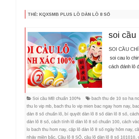
MB VIP
THẺ:
KQXSMB PLUS LÔ DÀN LÔ 8 SỐ
SOI CẦU 
MB VIP
soi cầu
SOI CẦU 
MB VIP
SOI CẦU CHÍNH
soi cau lo ch
SOI CẦU
cách đánh lô
VIP
SOI CẦU 
VIP
Soi cầu MB chuẩn 100%
bach thu de 10 so ha no
thu lo vip mb
,
bach thu lo vip mien bac ngay hom nay
,
bac
SOI CẦU
dàn 8 số chuẩn lô
,
bí quyết dàn lô 8 số dàn lô 8 số
,
cách
MB VIP
dàn lô 8 số
,
cách tính lô dàn lô 8 số chuẩn 100
,
cách vào
lo bach thu hom nay
,
cặp lô dàn lô 8 số ngày hôm nay
,
cầ
nháy miền bắc
,
Cầu lô 8 SỐ
,
cầu lô dàn lô 8 số 101010
,