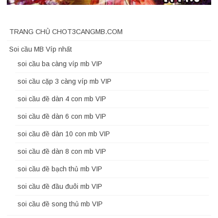
TRANG CHỦ CHOT3CANGMB.COM
Soi cầu MB Víp nhất
soi cầu ba càng víp mb VIP
soi cầu cặp 3 càng víp mb VIP
soi cầu đề dàn 4 con mb VIP
soi cầu đề dàn 6 con mb VIP
soi cầu đề dàn 10 con mb VIP
soi cầu đề dàn 8 con mb VIP
soi cầu đề bạch thủ mb VIP
soi cầu đề đầu đuôi mb VIP
soi cầu đề song thủ mb VIP