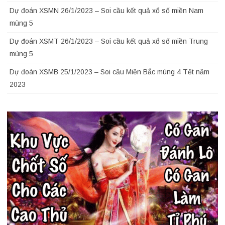
Dự đoán XSMN 26/1/2023 – Soi cầu kết quả xổ số miền Nam
mùng 5
Dự đoán XSMT 26/1/2023 – Soi cầu kết quả xổ số miền Trung
mùng 5
Dự đoán XSMB 25/1/2023 – Soi cầu Miền Bắc mùng 4 Tết năm
2023