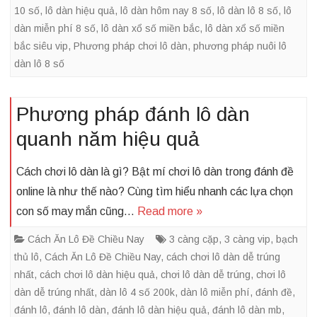
10 số
,
lô dàn hiệu quả
,
lô dàn hôm nay 8 số
,
lô dàn lô 8 số
,
lô
dàn miễn phí 8 số
,
lô dàn xổ số miền bắc
,
lô dàn xổ số miền
bắc siêu vip
,
Phương pháp chơi lô dàn
,
phương pháp nuôi lô
dàn lô 8 số
Phương pháp đánh lô dàn
quanh năm hiệu quả
Cách chơi lô dàn là gì? Bật mí chơi lô dàn trong đánh đề
online là như thế nào? Cùng tìm hiểu nhanh các lựa chọn
con số may mắn cũng…
Read more »
Cách Ăn Lô Đề Chiều Nay
3 càng cặp
,
3 càng vip
,
bạch
thủ lô
,
Cách Ăn Lô Đề Chiều Nay
,
cách chơi lô dàn dễ trúng
nhất
,
cách chơi lô dàn hiệu quả
,
chơi lô dàn dễ trúng
,
chơi lô
dàn dễ trúng nhất
,
dàn lô 4 số 200k
,
dàn lô miễn phí
,
đánh đề
,
đánh lô
,
đánh lô dàn
,
đánh lô dàn hiệu quả
,
đánh lô dàn mb
,