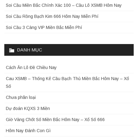
Soi Cầu Miền Bắc Chính Xác 100 – Cầu Lô XSMB Hôm Nay
Soi Cầu Rồng Bạch Kim 666 Hôm Nay Miễn Phí
Soi Cầu 3 Càng VIP Miền Bắc Miễn Phí
DANH MỤC
Cách Ăn Lô Đề Chiều Nay
Cau XSMB – Thống Kê Cầu Bạch Thủ Miền Bắc Hôm Nay – Xổ
Số
Chưa phân loại
Dự đoán KQXS 3 Miền
Giờ Vàng Chốt Số Miền Bắc Hôm Nay – Xổ Số 666
Hôm Nay Đánh Con Gì