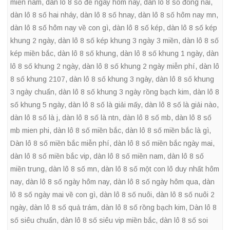
miền nam
,
dàn lô 8 số đề ngày hôm nay
,
dàn lô 8 số đồng nai
,
dàn lô 8 số hai nháy
,
dàn lô 8 số hnay
,
dàn lô 8 số hôm nay mn
,
dàn lô 8 số hôm nay về con gì
,
dàn lô 8 số kép
,
dàn lô 8 số kép
khung 2 ngày
,
dàn lô 8 số kép khung 3 ngày 3 miền
,
dàn lô 8 số
kép miền bắc
,
dàn lô 8 số khung
,
dàn lô 8 số khung 1 ngày
,
dàn
lô 8 số khung 2 ngày
,
dàn lô 8 số khung 2 ngày miễn phí
,
dàn lô
8 số khung 2107
,
dàn lô 8 số khung 3 ngày
,
dàn lô 8 số khung
3 ngày chuẩn
,
dàn lô 8 số khung 3 ngày rồng bạch kim
,
dàn lô 8
số khung 5 ngày
,
dàn lô 8 số là giải mấy
,
dàn lô 8 số là giải nào
,
dàn lô 8 số là j
,
dàn lô 8 số là ntn
,
dàn lô 8 số mb
,
dàn lô 8 số
mb mien phi
,
dàn lô 8 số miền bắc
,
dàn lô 8 số miền bắc là gì
,
Dàn lô 8 số miền bắc miễn phí
,
dàn lô 8 số miền bắc ngày mai
,
dàn lô 8 số miền bắc vip
,
dàn lô 8 số miền nam
,
dàn lô 8 số
miền trung
,
dàn lô 8 số mn
,
dàn lô 8 số một con lô duy nhất hôm
nay
,
dàn lô 8 số ngày hôm nay
,
dàn lô 8 số ngày hôm qua
,
dàn
lô 8 số ngày mai về con gì
,
dàn lô 8 số nuôi
,
dàn lô 8 số nuôi 2
ngày
,
dàn lô 8 số quả trám
,
dàn lô 8 số rồng bạch kim
,
Dàn lô 8
số siêu chuẩn
,
dàn lô 8 số siêu vip miền bắc
,
dàn lô 8 số soi