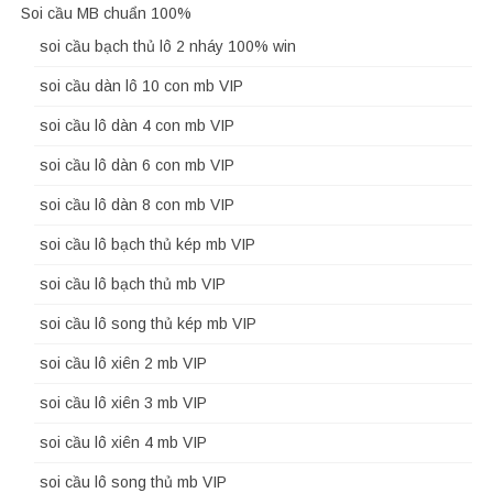
Soi cầu MB chuẩn 100%
soi cầu bạch thủ lô 2 nháy 100% win
soi cầu dàn lô 10 con mb VIP
soi cầu lô dàn 4 con mb VIP
soi cầu lô dàn 6 con mb VIP
soi cầu lô dàn 8 con mb VIP
soi cầu lô bạch thủ kép mb VIP
soi cầu lô bạch thủ mb VIP
soi cầu lô song thủ kép mb VIP
soi cầu lô xiên 2 mb VIP
soi cầu lô xiên 3 mb VIP
soi cầu lô xiên 4 mb VIP
soi cầu lô song thủ mb VIP