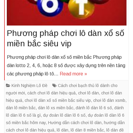
Phương pháp chơi lô dàn xổ số
miền bắc siêu vip
Phương pháp chơi lô dàn xổ số miền bắc Phương pháp
dàn lotto 2, 4, 6, hoặc 8 số được xây dựng trên nền tảng
các phương pháp lô tô…
Read more »
Kinh Nghiệm Lô Đề
Cách chơi bạch thủ lô dành cho
người mới
,
cách chơi lô dàn hiệu quả
,
chơi lô dàn
,
chơi lô dàn
hiệu quả
,
chơi lô dàn xổ số miền bắc siêu vip
,
chơi lô dàn xsmb
,
dàn lô miền bắc
,
dàn lô xs miền bắc
,
đánh lô dàn lô 6 số
,
đánh
lô dàn lô 6 số là gì
,
dự đoán lô dàn lô 6 số
,
dự đoán lô dàn lô 6
số miền bắc hôm nay
,
Hướng dẫn cách chơi lô dàn
,
hướng dẫn
cách chơi lô dàn hiệu quả
,
lô dàn
,
lô dàn 8 miền bắc
,
lô dàn đề