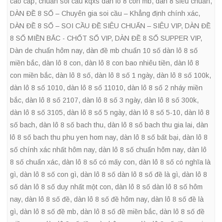
cao cấp
,
chuẩn soi cầu kqxs dàn lô 8 con mb
,
dàn 8 siêu chuẩn
,
DÀN ĐỀ 8 SỐ – Chuyên gia soi cầu – Khẳng định chính xác
,
DÀN ĐỀ 8 SỐ – SOI CẦU ĐỀ SIÊU CHUẨN – SIÊU VIP
,
DÀN ĐỀ
8 SỐ MIỀN BẮC - CHỐT SỐ VIP
,
DÀN ĐỀ 8 SỐ SUPPER VIP
,
Dàn de chuẩn hôm nay
,
dàn đề mb chuẩn 10 số dàn lô 8 số
miền bắc
,
dàn lô 8 con
,
dàn lô 8 con bao nhiêu tiền
,
dàn lô 8
con miền bắc
,
dàn lô 8 số
,
dàn lô 8 số 1 ngày
,
dàn lô 8 số 100k
,
dàn lô 8 số 1010
,
dàn lô 8 số 11010
,
dàn lô 8 số 2 nháy miền
bắc
,
dàn lô 8 số 2107
,
dàn lô 8 số 3 ngày
,
dàn lô 8 số 300k
,
dàn lô 8 số 3105
,
dàn lô 8 số 5 ngày
,
dàn lô 8 số 5-10
,
dàn lô 8
số bach
,
dàn lô 8 số bach thu
,
dàn lô 8 số bach thu gia lai
,
dàn
lô 8 số bach thu phu yen hom nay
,
dàn lô 8 số bất bại
,
dàn lô 8
số chính xác nhất hôm nay
,
dàn lô 8 số chuẩn hôm nay
,
dàn lô
8 số chuẩn xác
,
dàn lô 8 số có mấy con
,
dàn lô 8 số có nghĩa là
gì
,
dàn lô 8 số con gì
,
dàn lô 8 số dàn lô 8 số đề là gì
,
dàn lô 8
số dàn lô 8 số duy nhất một con
,
dàn lô 8 số dàn lô 8 số hôm
nay
,
dàn lô 8 số đề
,
dàn lô 8 số đề hôm nay
,
dàn lô 8 số đề là
gì
,
dàn lô 8 số đề mb
,
dàn lô 8 số đề miền bắc
,
dàn lô 8 số đề