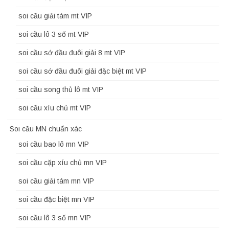
soi cầu giải tám mt VIP
soi cầu lô 3 số mt VIP
soi cầu sớ đầu đuôi giải 8 mt VIP
soi cầu sớ đầu đuôi giải đặc biệt mt VIP
soi cầu song thủ lô mt VIP
soi cầu xíu chủ mt VIP
Soi cầu MN chuẩn xác
soi cầu bao lô mn VIP
soi cầu cặp xíu chủ mn VIP
soi cầu giải tám mn VIP
soi cầu đặc biệt mn VIP
soi cầu lô 3 số mn VIP