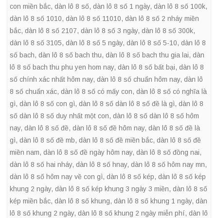
con miền bắc
,
dàn lô 8 số
,
dàn lô 8 số 1 ngày
,
dàn lô 8 số 100k
,
dàn lô 8 số 1010
,
dàn lô 8 số 11010
,
dàn lô 8 số 2 nháy miền
bắc
,
dàn lô 8 số 2107
,
dàn lô 8 số 3 ngày
,
dàn lô 8 số 300k
,
dàn lô 8 số 3105
,
dàn lô 8 số 5 ngày
,
dàn lô 8 số 5-10
,
dàn lô 8
số bach
,
dàn lô 8 số bach thu
,
dàn lô 8 số bach thu gia lai
,
dàn
lô 8 số bach thu phu yen hom nay
,
dàn lô 8 số bất bại
,
dàn lô 8
số chính xác nhất hôm nay
,
dàn lô 8 số chuẩn hôm nay
,
dàn lô
8 số chuẩn xác
,
dàn lô 8 số có mấy con
,
dàn lô 8 số có nghĩa là
gì
,
dàn lô 8 số con gì
,
dàn lô 8 số dàn lô 8 số đề là gì
,
dàn lô 8
số dàn lô 8 số duy nhất một con
,
dàn lô 8 số dàn lô 8 số hôm
nay
,
dàn lô 8 số đề
,
dàn lô 8 số đề hôm nay
,
dàn lô 8 số đề là
gì
,
dàn lô 8 số đề mb
,
dàn lô 8 số đề miền bắc
,
dàn lô 8 số đề
miền nam
,
dàn lô 8 số đề ngày hôm nay
,
dàn lô 8 số đồng nai
,
dàn lô 8 số hai nháy
,
dàn lô 8 số hnay
,
dàn lô 8 số hôm nay mn
,
dàn lô 8 số hôm nay về con gì
,
dàn lô 8 số kép
,
dàn lô 8 số kép
khung 2 ngày
,
dàn lô 8 số kép khung 3 ngày 3 miền
,
dàn lô 8 số
kép miền bắc
,
dàn lô 8 số khung
,
dàn lô 8 số khung 1 ngày
,
dàn
lô 8 số khung 2 ngày
,
dàn lô 8 số khung 2 ngày miễn phí
,
dàn lô