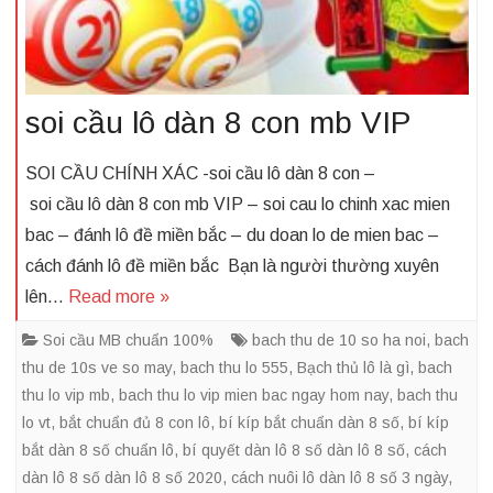
soi cầu lô dàn 8 con mb VIP
SOI CẦU CHÍNH XÁC -soi cầu lô dàn 8 con –
soi cầu lô dàn 8 con mb VIP – soi cau lo chinh xac mien
bac – đánh lô đề miền bắc – du doan lo de mien bac –
cách đánh lô đề miền bắc Bạn là người thường xuyên
lên…
Read more »
Soi cầu MB chuẩn 100%
bach thu de 10 so ha noi
,
bach
thu de 10s ve so may
,
bach thu lo 555
,
Bạch thủ lô là gì
,
bach
thu lo vip mb
,
bach thu lo vip mien bac ngay hom nay
,
bach thu
lo vt
,
bắt chuẩn đủ 8 con lô
,
bí kíp bắt chuẩn dàn 8 số
,
bí kíp
bắt dàn 8 số chuẩn lô
,
bí quyết dàn lô 8 số dàn lô 8 số
,
cách
dàn lô 8 số dàn lô 8 số 2020
,
cách nuôi lô dàn lô 8 số 3 ngày
,