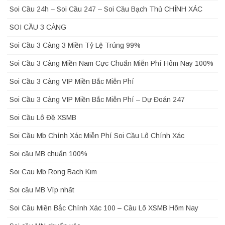
Soi Cầu 24h – Soi Cầu 247 – Soi Cầu Bạch Thủ CHÍNH XÁC
SOI CẦU 3 CÀNG
Soi Cầu 3 Càng 3 Miền Tỷ Lệ Trúng 99%
Soi Cầu 3 Càng Miền Nam Cực Chuẩn Miễn Phí Hôm Nay 100%
Soi Cầu 3 Càng VIP Miền Bắc Miễn Phí
Soi Cầu 3 Càng VIP Miền Bắc Miễn Phí – Dự Đoán 247
Soi Cầu Lô Đề XSMB
Soi Cầu Mb Chính Xác Miễn Phí Soi Cầu Lô Chính Xác
Soi cầu MB chuẩn 100%
Soi Cau Mb Rong Bach Kim
Soi cầu MB Víp nhất
Soi Cầu Miền Bắc Chính Xác 100 – Cầu Lô XSMB Hôm Nay