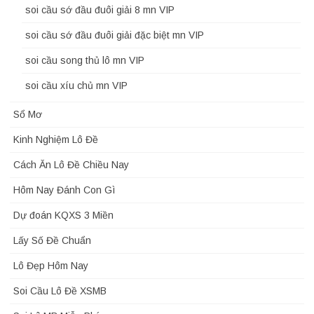
soi cầu sớ đầu đuôi giải 8 mn VIP
soi cầu sớ đầu đuôi giải đặc biệt mn VIP
soi cầu song thủ lô mn VIP
soi cầu xíu chủ mn VIP
Sổ Mơ
Kinh Nghiệm Lô Đề
Cách Ăn Lô Đề Chiều Nay
Hôm Nay Đánh Con Gì
Dự đoán KQXS 3 Miền
Lấy Số Đề Chuẩn
Lô Đẹp Hôm Nay
Soi Cầu Lô Đề XSMB