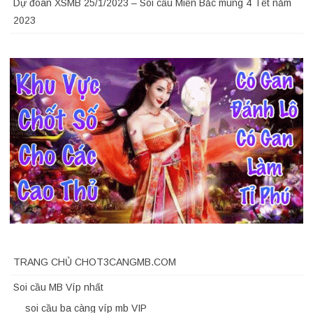
Dự đoán XSMB 25/1/2023 – Soi cầu Miền Bắc mùng 4 Tết năm
2023
TRANG CHỦ CHOT3CANGMB.COM
Soi cầu MB Víp nhất
soi cầu ba càng víp mb VIP