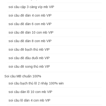
soi cầu cặp 3 càng víp mb VIP
soi cầu đề dàn 4 con mb VIP
soi cầu đề dàn 6 con mb VIP
soi cầu đề dàn 10 con mb VIP
soi cầu đề dàn 8 con mb VIP
soi cầu đề bạch thủ mb VIP
soi cầu đề đầu đuôi mb VIP
soi cầu đề song thủ mb VIP
Soi cầu MB chuẩn 100%
soi cầu bạch thủ lô 2 nháy 100% win
soi cầu dàn lô 10 con mb VIP
soi cầu lô dàn 4 con mb VIP