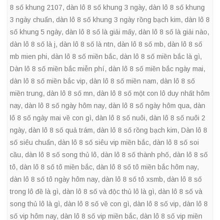
8 số khung 2107
,
dàn lô 8 số khung 3 ngày
,
dàn lô 8 số khung
3 ngày chuẩn
,
dàn lô 8 số khung 3 ngày rồng bạch kim
,
dàn lô 8
số khung 5 ngày
,
dàn lô 8 số là giải mấy
,
dàn lô 8 số là giải nào
,
dàn lô 8 số là j
,
dàn lô 8 số là ntn
,
dàn lô 8 số mb
,
dàn lô 8 số
mb mien phi
,
dàn lô 8 số miền bắc
,
dàn lô 8 số miền bắc là gì
,
Dàn lô 8 số miền bắc miễn phí
,
dàn lô 8 số miền bắc ngày mai
,
dàn lô 8 số miền bắc vip
,
dàn lô 8 số miền nam
,
dàn lô 8 số
miền trung
,
dàn lô 8 số mn
,
dàn lô 8 số một con lô duy nhất hôm
nay
,
dàn lô 8 số ngày hôm nay
,
dàn lô 8 số ngày hôm qua
,
dàn
lô 8 số ngày mai về con gì
,
dàn lô 8 số nuôi
,
dàn lô 8 số nuôi 2
ngày
,
dàn lô 8 số quả trám
,
dàn lô 8 số rồng bạch kim
,
Dàn lô 8
số siêu chuẩn
,
dàn lô 8 số siêu vip miền bắc
,
dàn lô 8 số soi
cầu
,
dàn lô 8 số song thủ lô
,
dàn lô 8 số thành phố
,
dàn lô 8 số
tô
,
dàn lô 8 số tô miền bắc
,
dàn lô 8 số tô miền bắc hôm nay
,
dàn lô 8 số tô ngày hôm nay
,
dàn lô 8 số tô xsmb
,
dàn lô 8 số
trong lô đề là gì
,
dàn lô 8 số và độc thủ lô là gì
,
dàn lô 8 số và
song thủ lô là gì
,
dàn lô 8 số về con gì
,
dàn lô 8 số vip
,
dàn lô 8
số vip hôm nay
,
dàn lô 8 số vip miền bắc
,
dàn lô 8 số vip miền