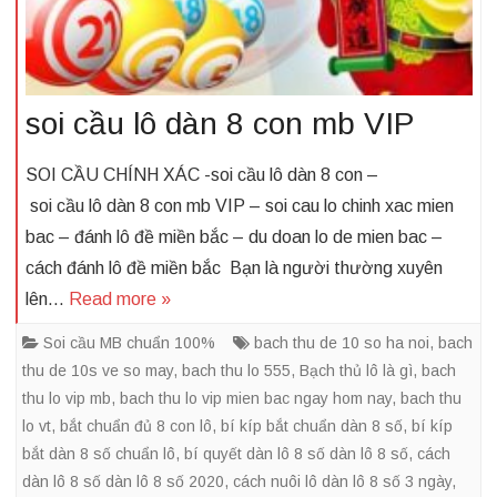
soi cầu lô dàn 8 con mb VIP
SOI CẦU CHÍNH XÁC -soi cầu lô dàn 8 con –
soi cầu lô dàn 8 con mb VIP – soi cau lo chinh xac mien
bac – đánh lô đề miền bắc – du doan lo de mien bac –
cách đánh lô đề miền bắc Bạn là người thường xuyên
lên…
Read more »
Soi cầu MB chuẩn 100%
bach thu de 10 so ha noi
,
bach
thu de 10s ve so may
,
bach thu lo 555
,
Bạch thủ lô là gì
,
bach
thu lo vip mb
,
bach thu lo vip mien bac ngay hom nay
,
bach thu
lo vt
,
bắt chuẩn đủ 8 con lô
,
bí kíp bắt chuẩn dàn 8 số
,
bí kíp
bắt dàn 8 số chuẩn lô
,
bí quyết dàn lô 8 số dàn lô 8 số
,
cách
dàn lô 8 số dàn lô 8 số 2020
,
cách nuôi lô dàn lô 8 số 3 ngày
,