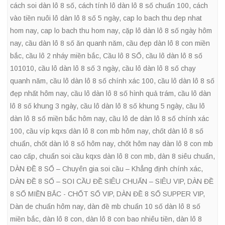
cách soi dàn lô 8 số
,
cách tính lô dàn lô 8 số chuẩn 100
,
cách
vào tiền nuôi lô dàn lô 8 số 5 ngày
,
cap lo bach thu dep nhat
hom nay
,
cap lo bach thu hom nay
,
cặp lô dàn lô 8 số ngày hôm
nay
,
cầu dàn lô 8 số ăn quanh năm
,
cầu đẹp dàn lô 8 con miền
bắc
,
cầu lô 2 nháy miền bắc
,
Cầu lô 8 SỐ
,
cầu lô dàn lô 8 số
101010
,
cầu lô dàn lô 8 số 3 ngày
,
cầu lô dàn lô 8 số chạy
quanh năm
,
cầu lô dàn lô 8 số chính xác 100
,
cầu lô dàn lô 8 số
đẹp nhất hôm nay
,
cầu lô dàn lô 8 số hình quả trám
,
cầu lô dàn
lô 8 số khung 3 ngày
,
cầu lô dàn lô 8 số khung 5 ngày
,
cầu lô
dàn lô 8 số miền bắc hôm nay
,
cầu lô de dàn lô 8 số chính xác
100
,
cầu víp kqxs dàn lô 8 con mb hôm nay
,
chốt dàn lô 8 số
chuẩn
,
chốt dàn lô 8 số hôm nay
,
chốt hôm nay dàn lô 8 con mb
cao cấp
,
chuẩn soi cầu kqxs dàn lô 8 con mb
,
dàn 8 siêu chuẩn
,
DÀN ĐỀ 8 SỐ – Chuyên gia soi cầu – Khẳng định chính xác
,
DÀN ĐỀ 8 SỐ – SOI CẦU ĐỀ SIÊU CHUẨN – SIÊU VIP
,
DÀN ĐỀ
8 SỐ MIỀN BẮC - CHỐT SỐ VIP
,
DÀN ĐỀ 8 SỐ SUPPER VIP
,
Dàn de chuẩn hôm nay
,
dàn đề mb chuẩn 10 số dàn lô 8 số
miền bắc
,
dàn lô 8 con
,
dàn lô 8 con bao nhiêu tiền
,
dàn lô 8