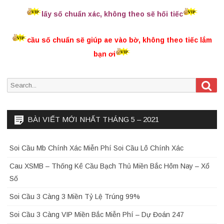
lấy số chuẩn xác, không theo sẽ hối tiếc
cầu số chuẩn sẽ giúp ae vào bờ, không theo tiếc lắm
bạn ơi
Sea
Search
for:
BÀI VIẾT MỚI NHẤT THÁNG 5 – 2021
Soi Cầu Mb Chính Xác Miễn Phí Soi Cầu Lô Chính Xác
Cau XSMB – Thống Kê Cầu Bạch Thủ Miền Bắc Hôm Nay – Xổ
Số
Soi Cầu 3 Càng 3 Miền Tỷ Lệ Trúng 99%
Soi Cầu 3 Càng VIP Miền Bắc Miễn Phí – Dự Đoán 247