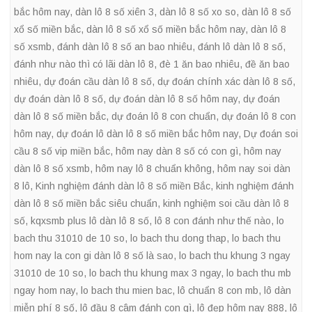
bắc hôm nay
,
dàn lô 8 số xiên 3
,
dàn lô 8 số xo so
,
dàn lô 8 số
xổ số miền bắc
,
dàn lô 8 số xổ số miền bắc hôm nay
,
dàn lô 8
số xsmb
,
đánh dàn lô 8 số an bao nhiêu
,
đánh lô dàn lô 8 số
,
đánh như nào thì có lãi dàn lô 8
,
đè 1 ăn bao nhiêu
,
đề ăn bao
nhiêu
,
dự đoán cầu dàn lô 8 số
,
dự đoán chính xác dàn lô 8 số
,
dự đoán dàn lô 8 số
,
dự đoán dàn lô 8 số hôm nay
,
dự đoán
dàn lô 8 số miền bắc
,
dự đoán lô 8 con chuẩn
,
dự đoán lô 8 con
hôm nay
,
dự đoán lô dàn lô 8 số miền bắc hôm nay
,
Dự đoán soi
cầu 8 số vip miền bắc
,
hôm nay dàn 8 số có con gì
,
hôm nay
dàn lô 8 số xsmb
,
hôm nay lô 8 chuẩn không
,
hôm nay soi dàn
8 lô
,
Kinh nghiệm đánh dàn lô 8 số miền Bắc
,
kinh nghiệm đánh
dàn lô 8 số miền bắc siêu chuẩn
,
kinh nghiệm soi cầu dàn lô 8
số
,
kqxsmb plus lô dàn lô 8 số
,
lô 8 con đánh như thế nào
,
lo
bach thu 31010 de 10 so
,
lo bach thu dong thap
,
lo bach thu
hom nay la con gi dàn lô 8 số là sao
,
lo bach thu khung 3 ngay
31010 de 10 so
,
lo bach thu khung max 3 ngay
,
lo bach thu mb
ngay hom nay
,
lo bach thu mien bac
,
lô chuẩn 8 con mb
,
lô dàn
miễn phí 8 số
,
lô đầu 8 câm đánh con gì
,
lô đẹp hôm nay 888
,
lô