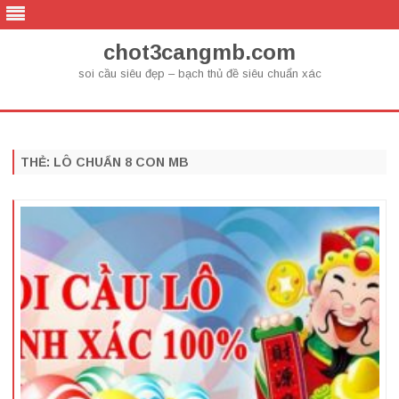
chot3cangmb.com
soi cầu siêu đẹp – bạch thủ đề siêu chuẩn xác
Skip
to
content
THẺ:
LÔ CHUẨN 8 CON MB