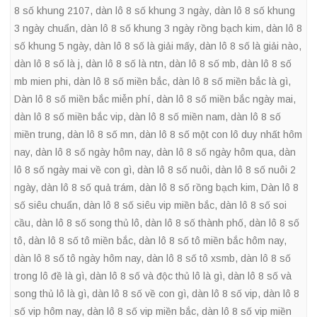
8 số khung 2107
,
dàn lô 8 số khung 3 ngày
,
dàn lô 8 số khung
3 ngày chuẩn
,
dàn lô 8 số khung 3 ngày rồng bạch kim
,
dàn lô 8
số khung 5 ngày
,
dàn lô 8 số là giải mấy
,
dàn lô 8 số là giải nào
,
dàn lô 8 số là j
,
dàn lô 8 số là ntn
,
dàn lô 8 số mb
,
dàn lô 8 số
mb mien phi
,
dàn lô 8 số miền bắc
,
dàn lô 8 số miền bắc là gì
,
Dàn lô 8 số miền bắc miễn phí
,
dàn lô 8 số miền bắc ngày mai
,
dàn lô 8 số miền bắc vip
,
dàn lô 8 số miền nam
,
dàn lô 8 số
miền trung
,
dàn lô 8 số mn
,
dàn lô 8 số một con lô duy nhất hôm
nay
,
dàn lô 8 số ngày hôm nay
,
dàn lô 8 số ngày hôm qua
,
dàn
lô 8 số ngày mai về con gì
,
dàn lô 8 số nuôi
,
dàn lô 8 số nuôi 2
ngày
,
dàn lô 8 số quả trám
,
dàn lô 8 số rồng bạch kim
,
Dàn lô 8
số siêu chuẩn
,
dàn lô 8 số siêu vip miền bắc
,
dàn lô 8 số soi
cầu
,
dàn lô 8 số song thủ lô
,
dàn lô 8 số thành phố
,
dàn lô 8 số
tô
,
dàn lô 8 số tô miền bắc
,
dàn lô 8 số tô miền bắc hôm nay
,
dàn lô 8 số tô ngày hôm nay
,
dàn lô 8 số tô xsmb
,
dàn lô 8 số
trong lô đề là gì
,
dàn lô 8 số và độc thủ lô là gì
,
dàn lô 8 số và
song thủ lô là gì
,
dàn lô 8 số về con gì
,
dàn lô 8 số vip
,
dàn lô 8
số vip hôm nay
,
dàn lô 8 số vip miền bắc
,
dàn lô 8 số vip miền