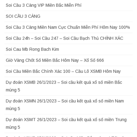
Soi Cầu 3 Càng VIP Miền Bắc Miễn Phí
SOI CẦU 3 CÀNG
Soi Cầu 3 Càng Miền Nam Cực Chuẩn Miễn Phí Hôm Nay 100%
Soi Cầu 24h – Soi Cầu 247 – Soi Cầu Bạch Thủ CHÍNH XÁC
Soi Cau Mb Rong Bach Kim
Giờ Vàng Chốt Số Miền Bắc Hôm Nay – Xổ Số 666
Soi Cầu Miền Bắc Chính Xác 100 – Cầu Lô XSMB Hôm Nay
Dự đoán XSMB 26/1/2023 – Soi cầu kết quả xổ số miền Bắc
mùng 5
Dự đoán XSMN 26/1/2023 – Soi cầu kết quả xổ số miền Nam
mùng 5
Dự đoán XSMT 26/1/2023 – Soi cầu kết quả xổ số miền Trung
mùng 5