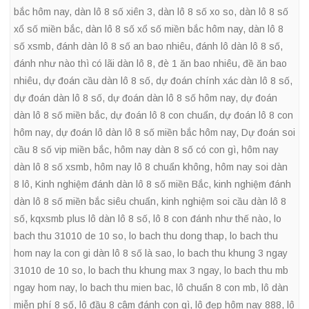
bắc hôm nay
,
dàn lô 8 số xiên 3
,
dàn lô 8 số xo so
,
dàn lô 8 số
xổ số miền bắc
,
dàn lô 8 số xổ số miền bắc hôm nay
,
dàn lô 8
số xsmb
,
đánh dàn lô 8 số an bao nhiêu
,
đánh lô dàn lô 8 số
,
đánh như nào thì có lãi dàn lô 8
,
đè 1 ăn bao nhiêu
,
đề ăn bao
nhiêu
,
dự đoán cầu dàn lô 8 số
,
dự đoán chính xác dàn lô 8 số
,
dự đoán dàn lô 8 số
,
dự đoán dàn lô 8 số hôm nay
,
dự đoán
dàn lô 8 số miền bắc
,
dự đoán lô 8 con chuẩn
,
dự đoán lô 8 con
hôm nay
,
dự đoán lô dàn lô 8 số miền bắc hôm nay
,
Dự đoán soi
cầu 8 số vip miền bắc
,
hôm nay dàn 8 số có con gì
,
hôm nay
dàn lô 8 số xsmb
,
hôm nay lô 8 chuẩn không
,
hôm nay soi dàn
8 lô
,
Kinh nghiệm đánh dàn lô 8 số miền Bắc
,
kinh nghiệm đánh
dàn lô 8 số miền bắc siêu chuẩn
,
kinh nghiệm soi cầu dàn lô 8
số
,
kqxsmb plus lô dàn lô 8 số
,
lô 8 con đánh như thế nào
,
lo
bach thu 31010 de 10 so
,
lo bach thu dong thap
,
lo bach thu
hom nay la con gi dàn lô 8 số là sao
,
lo bach thu khung 3 ngay
31010 de 10 so
,
lo bach thu khung max 3 ngay
,
lo bach thu mb
ngay hom nay
,
lo bach thu mien bac
,
lô chuẩn 8 con mb
,
lô dàn
miễn phí 8 số
,
lô đầu 8 câm đánh con gì
,
lô đẹp hôm nay 888
,
lô