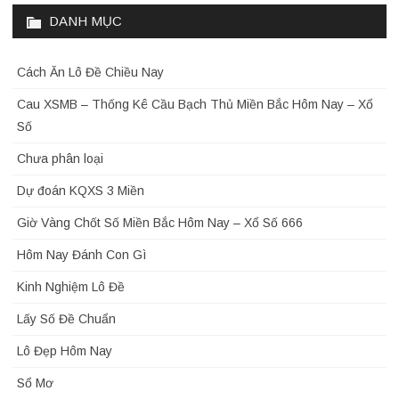
DANH MỤC
Cách Ăn Lô Đề Chiều Nay
Cau XSMB – Thống Kê Cầu Bạch Thủ Miền Bắc Hôm Nay – Xổ
Số
Chưa phân loại
Dự đoán KQXS 3 Miền
Giờ Vàng Chốt Số Miền Bắc Hôm Nay – Xổ Số 666
Hôm Nay Đánh Con Gì
Kinh Nghiệm Lô Đề
Lấy Số Đề Chuẩn
Lô Đẹp Hôm Nay
Sổ Mơ