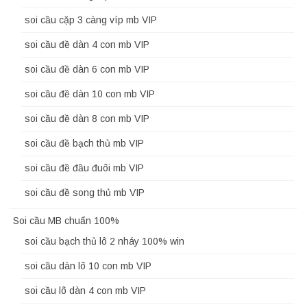
soi cầu cặp 3 càng víp mb VIP
soi cầu đề dàn 4 con mb VIP
soi cầu đề dàn 6 con mb VIP
soi cầu đề dàn 10 con mb VIP
soi cầu đề dàn 8 con mb VIP
soi cầu đề bạch thủ mb VIP
soi cầu đề đầu đuôi mb VIP
soi cầu đề song thủ mb VIP
Soi cầu MB chuẩn 100%
soi cầu bạch thủ lô 2 nháy 100% win
soi cầu dàn lô 10 con mb VIP
soi cầu lô dàn 4 con mb VIP