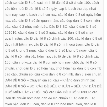
cách soi dàn lô 8 số
,
cách tính lô dàn lô 8 số chuẩn 100
,
cách
vào tiền nuôi lô dàn lô 8 số 5 ngày
,
cap lo bach thu dep nhat
hom nay
,
cap lo bach thu hom nay
,
cặp lô dàn lô 8 số ngày hôm
nay
,
cầu dàn lô 8 số ăn quanh năm
,
cầu đẹp dàn lô 8 con miền
bắc
,
cầu lô 2 nháy miền bắc
,
Cầu lô 8 SỐ
,
cầu lô dàn lô 8 số
101010
,
cầu lô dàn lô 8 số 3 ngày
,
cầu lô dàn lô 8 số chạy
quanh năm
,
cầu lô dàn lô 8 số chính xác 100
,
cầu lô dàn lô 8 số
đẹp nhất hôm nay
,
cầu lô dàn lô 8 số hình quả trám
,
cầu lô dàn
lô 8 số khung 3 ngày
,
cầu lô dàn lô 8 số khung 5 ngày
,
cầu lô
dàn lô 8 số miền bắc hôm nay
,
cầu lô de dàn lô 8 số chính xác
100
,
cầu víp kqxs dàn lô 8 con mb hôm nay
,
chốt dàn lô 8 số
chuẩn
,
chốt dàn lô 8 số hôm nay
,
chốt hôm nay dàn lô 8 con mb
cao cấp
,
chuẩn soi cầu kqxs dàn lô 8 con mb
,
dàn 8 siêu chuẩn
,
DÀN ĐỀ 8 SỐ – Chuyên gia soi cầu – Khẳng định chính xác
,
DÀN ĐỀ 8 SỐ – SOI CẦU ĐỀ SIÊU CHUẨN – SIÊU VIP
,
DÀN ĐỀ
8 SỐ MIỀN BẮC - CHỐT SỐ VIP
,
DÀN ĐỀ 8 SỐ SUPPER VIP
,
Dàn de chuẩn hôm nay
,
dàn đề mb chuẩn 10 số dàn lô 8 số
miền bắc
,
dàn lô 8 con
,
dàn lô 8 con bao nhiêu tiền
,
dàn lô 8