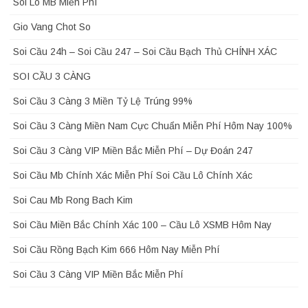
Soi Lô MB Miễn Phí
Gio Vang Chot So
Soi Cầu 24h – Soi Cầu 247 – Soi Cầu Bạch Thủ CHÍNH XÁC
SOI CẦU 3 CÀNG
Soi Cầu 3 Càng 3 Miền Tỷ Lệ Trúng 99%
Soi Cầu 3 Càng Miền Nam Cực Chuẩn Miễn Phí Hôm Nay 100%
Soi Cầu 3 Càng VIP Miền Bắc Miễn Phí – Dự Đoán 247
Soi Cầu Mb Chính Xác Miễn Phí Soi Cầu Lô Chính Xác
Soi Cau Mb Rong Bach Kim
Soi Cầu Miền Bắc Chính Xác 100 – Cầu Lô XSMB Hôm Nay
Soi Cầu Rồng Bạch Kim 666 Hôm Nay Miễn Phí
Soi Cầu 3 Càng VIP Miền Bắc Miễn Phí