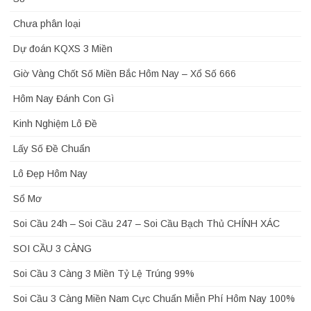
Chưa phân loại
Dự đoán KQXS 3 Miền
Giờ Vàng Chốt Số Miền Bắc Hôm Nay – Xổ Số 666
Hôm Nay Đánh Con Gì
Kinh Nghiệm Lô Đề
Lấy Số Đề Chuẩn
Lô Đẹp Hôm Nay
Sổ Mơ
Soi Cầu 24h – Soi Cầu 247 – Soi Cầu Bạch Thủ CHÍNH XÁC
SOI CẦU 3 CÀNG
Soi Cầu 3 Càng 3 Miền Tỷ Lệ Trúng 99%
Soi Cầu 3 Càng Miền Nam Cực Chuẩn Miễn Phí Hôm Nay 100%