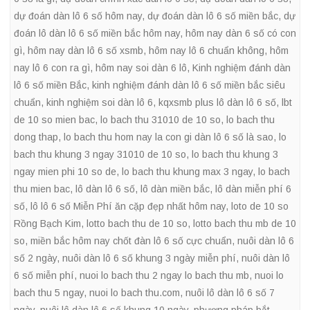
dự đoán dàn lô 6 số hôm nay
,
dự đoán dàn lô 6 số miền bắc
,
dự
đoán lô dàn lô 6 số miền bắc hôm nay
,
hôm nay dàn 6 số có con
gì
,
hôm nay dàn lô 6 số xsmb
,
hôm nay lô 6 chuẩn không
,
hôm
nay lô 6 con ra gì
,
hôm nay soi dàn 6 lô
,
Kinh nghiệm đánh dàn
lô 6 số miền Bắc
,
kinh nghiệm đánh dàn lô 6 số miền bắc siêu
chuẩn
,
kinh nghiệm soi dàn lô 6
,
kqxsmb plus lô dàn lô 6 số
,
lbt
de 10 so mien bac
,
lo bach thu 31010 de 10 so
,
lo bach thu
dong thap
,
lo bach thu hom nay la con gi dàn lô 6 số là sao
,
lo
bach thu khung 3 ngay 31010 de 10 so
,
lo bach thu khung 3
ngay mien phi 10 so de
,
lo bach thu khung max 3 ngay
,
lo bach
thu mien bac
,
lô dàn lô 6 số
,
lô dàn miền bắc
,
lô dàn miễn phí 6
số
,
lô lô 6 số Miễn Phí ăn cặp đẹp nhất hôm nay
,
loto de 10 so
Rồng Bạch Kim
,
lotto bach thu de 10 so
,
lotto bach thu mb de 10
so
,
miền bắc hôm nay chốt đàn lô 6 số cực chuẩn
,
nuôi dàn lô 6
số 2 ngày
,
nuôi dàn lô 6 số khung 3 ngày miễn phí
,
nuôi dàn lô
6 số miễn phí
,
nuoi lo bach thu 2 ngay lo bach thu mb
,
nuoi lo
bach thu 5 ngay
,
nuoi lo bach thu.com
,
nuôi lô dàn lô 6 số 7