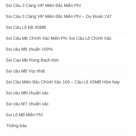
Soi Cầu 3 Càng VIP Miền Bắc Miễn Phí
Soi Cầu 3 Càng VIP Miền Bắc Miễn Phí – Dự Đoán 247
Soi Cầu Lô Đề XSMB
Soi Cầu Mb Chính Xác Miễn Phí Soi Cầu Lô Chính Xác
Soi cầu MB chuẩn 100%
Soi Cau Mb Rong Bach Kim
Soi cầu MB Víp nhất
Soi Cầu Miền Bắc Chính Xác 100 – Cầu Lô XSMB Hôm Nay
Soi cầu MN chuẩn xác
Soi cầu MT chuẩn xác
Soi Lô MB Miễn Phí
Thông báo