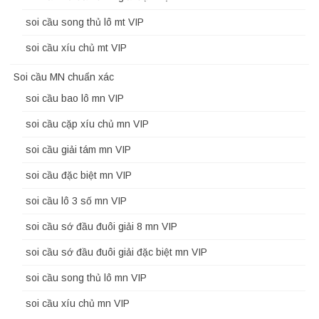
soi cầu song thủ lô mt VIP
soi cầu xíu chủ mt VIP
Soi cầu MN chuẩn xác
soi cầu bao lô mn VIP
soi cầu cặp xíu chủ mn VIP
soi cầu giải tám mn VIP
soi cầu đặc biệt mn VIP
soi cầu lô 3 số mn VIP
soi cầu sớ đầu đuôi giải 8 mn VIP
soi cầu sớ đầu đuôi giải đặc biệt mn VIP
soi cầu song thủ lô mn VIP
soi cầu xíu chủ mn VIP