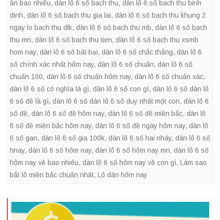
ăn bao nhiêu
,
dàn lô 6 số bach thu
,
dàn lô 6 số bach thu binh
dinh
,
dàn lô 6 số bach thu gia lai
,
dàn lô 6 số bach thu khung 2
ngay lo bach thu dlk
,
dàn lô 6 số bach thu mb
,
dàn lô 6 số bach
thu mn
,
dàn lô 6 số bach thu tien
,
dàn lô 6 số bach thu xsmb
hom nay
,
dàn lô 6 số bất bại
,
dàn lô 6 số chắc thắng
,
dàn lô 6
số chính xác nhất hôm nay
,
dàn lô 6 số chuẩn
,
dàn lô 6 số
chuẩn 100
,
dàn lô 6 số chuẩn hôm nay
,
dàn lô 6 số chuẩn xác
,
dàn lô 6 số có nghĩa là gì
,
dàn lô 6 số con gì
,
dàn lô 6 số dàn lô
6 số đề là gì
,
dàn lô 6 số dàn lô 6 số duy nhất một con
,
dàn lô 6
số đề
,
dàn lô 6 số đề hôm nay
,
dàn lô 6 số đề miền bắc
,
dàn lô
6 số đề miền bắc hôm nay
,
dàn lô 6 số đề ngày hôm nay
,
dàn lô
6 số gan
,
dàn lô 6 số gia 100k
,
dàn lô 6 số hai nháy
,
dàn lô 6 số
hnay
,
dàn lô 6 số hôm nay
,
dàn lô 6 số hôm nay mn
,
dàn lô 6 số
hôm nay về bao nhiêu
,
dàn lô 6 số hôm nay về con gì
,
Làm sao
bắt lô miền bắc chuẩn nhất
,
Lô dàn hôm nay