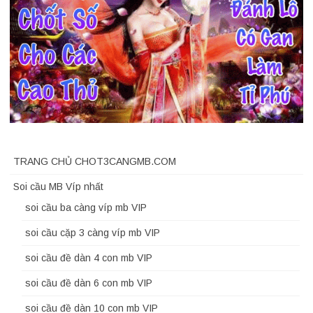
TRANG CHỦ CHOT3CANGMB.COM
Soi cầu MB Víp nhất
soi cầu ba càng víp mb VIP
soi cầu cặp 3 càng víp mb VIP
soi cầu đề dàn 4 con mb VIP
soi cầu đề dàn 6 con mb VIP
soi cầu đề dàn 10 con mb VIP