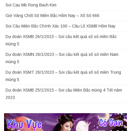
Soi Cau Mb Rong Bach Kim
Giờ Vàng Chốt Số Miền Bắc Hôm Nay – Xổ Số 666
Soi Cầu Miền Bắc Chính Xác 100 – Cầu Lô XSMB Hôm Nay
Dự đoán XSMB 26/1/2023 – Soi cầu kết quả xổ số miền Bắc
mùng 5
Dự đoán XSMN 26/1/2023 – Soi cầu kết quả xổ số miền Nam
mùng 5
Dự đoán XSMT 26/1/2023 – Soi cầu kết quả xổ số miền Trung
mùng 5
Dự đoán XSMB 25/1/2023 – Soi cầu Miền Bắc mùng 4 Tết năm
2023