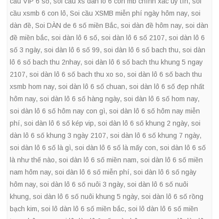
cầu VIP 6 số
,
soi cầu xs dàn lô 6 con mb chính xác uy tín
,
soi
cầu xsmb 6 con lô
,
Soi cầu XSMB miễn phí ngày hôm nay
,
soi
dàn đề
,
Soi DÀN de 6 số miền Bắc
,
soi dàn đề hôm nay
,
soi dàn
đề miền bắc
,
soi dàn lô 6 số
,
soi dàn lô 6 số 2107
,
soi dàn lô 6
số 3 ngày
,
soi dàn lô 6 số 99
,
soi dàn lô 6 số bach thu
,
soi dàn
lô 6 số bach thu 2nhay
,
soi dàn lô 6 số bach thu khung 5 ngay
2107
,
soi dàn lô 6 số bach thu xo so
,
soi dàn lô 6 số bach thu
xsmb hom nay
,
soi dàn lô 6 số chuan
,
soi dàn lô 6 số đẹp nhất
hôm nay
,
soi dàn lô 6 số hàng ngày
,
soi dàn lô 6 số hom nay
,
soi dàn lô 6 số hôm nay con gì
,
soi dàn lô 6 số hôm nay miễn
phí
,
soi dàn lô 6 số kép vip
,
soi dàn lô 6 số khung 2 ngày
,
soi
dàn lô 6 số khung 3 ngày 2107
,
soi dàn lô 6 số khung 7 ngày
,
soi dàn lô 6 số là gì
,
soi dàn lô 6 số là mấy con
,
soi dàn lô 6 số
là như thế nào
,
soi dàn lô 6 số miền nam
,
soi dàn lô 6 số miền
nam hôm nay
,
soi dàn lô 6 số miễn phí
,
soi dàn lô 6 số ngày
hôm nay
,
soi dàn lô 6 số nuôi 3 ngày
,
soi dàn lô 6 số nuôi
khung
,
soi dàn lô 6 số nuôi khung 5 ngày
,
soi dàn lô 6 số rồng
bạch kim
,
soi lô dàn lô 6 số miền bắc
,
soi lô dàn lô 6 số miền