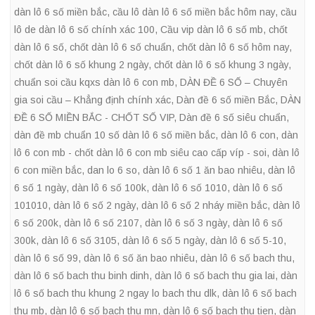
dàn lô 6 số miền bắc
,
cầu lô dàn lô 6 số miền bắc hôm nay
,
cầu
lô de dàn lô 6 số chính xác 100
,
Cầu vip dàn lô 6 số mb
,
chốt
dàn lô 6 số
,
chốt dàn lô 6 số chuẩn
,
chốt dàn lô 6 số hôm nay
,
chốt dàn lô 6 số khung 2 ngày
,
chốt dàn lô 6 số khung 3 ngày
,
chuẩn soi cầu kqxs dàn lô 6 con mb
,
DÀN ĐỀ 6 SỐ – Chuyên
gia soi cầu – Khẳng định chính xác
,
Dàn đề 6 số miền Bắc
,
DÀN
ĐỀ 6 SỐ MIỀN BẮC - CHỐT SỐ VIP
,
Dàn đề 6 số siêu chuẩn
,
dàn đề mb chuẩn 10 số dàn lô 6 số miền bắc
,
dàn lô 6 con
,
dàn
lô 6 con mb - chốt dàn lô 6 con mb siêu cao cấp víp - soi
,
dàn lô
6 con miền bắc
,
dan lo 6 so
,
dàn lô 6 số 1 ăn bao nhiêu
,
dàn lô
6 số 1 ngày
,
dàn lô 6 số 100k
,
dàn lô 6 số 1010
,
dàn lô 6 số
101010
,
dàn lô 6 số 2 ngày
,
dàn lô 6 số 2 nháy miền bắc
,
dàn lô
6 số 200k
,
dàn lô 6 số 2107
,
dàn lô 6 số 3 ngày
,
dàn lô 6 số
300k
,
dàn lô 6 số 3105
,
dàn lô 6 số 5 ngày
,
dàn lô 6 số 5-10
,
dàn lô 6 số 99
,
dàn lô 6 số ăn bao nhiêu
,
dàn lô 6 số bach thu
,
dàn lô 6 số bach thu binh dinh
,
dàn lô 6 số bach thu gia lai
,
dàn
lô 6 số bach thu khung 2 ngay lo bach thu dlk
,
dàn lô 6 số bach
thu mb
,
dàn lô 6 số bach thu mn
,
dàn lô 6 số bach thu tien
,
dàn