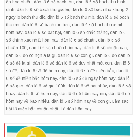
ăn bao nhiêu
,
dàn lô 6 số bach thu
,
dàn lô 6 số bach thu binh
dinh
,
dàn lô 6 số bach thu gia lai
,
dàn lô 6 số bach thu khung 2
ngay lo bach thu dlk
,
dàn lô 6 số bach thu mb
,
dàn lô 6 số bach
thu mn
,
dàn lô 6 số bach thu tien
,
dàn lô 6 số bach thu xsmb
hom nay
,
dàn lô 6 số bất bại
,
dàn lô 6 số chắc thắng
,
dàn lô 6
số chính xác nhất hôm nay
,
dàn lô 6 số chuẩn
,
dàn lô 6 số
chuẩn 100
,
dàn lô 6 số chuẩn hôm nay
,
dàn lô 6 số chuẩn xác
,
dàn lô 6 số có nghĩa là gì
,
dàn lô 6 số con gì
,
dàn lô 6 số dàn lô
6 số đề là gì
,
dàn lô 6 số dàn lô 6 số duy nhất một con
,
dàn lô 6
số đề
,
dàn lô 6 số đề hôm nay
,
dàn lô 6 số đề miền bắc
,
dàn lô
6 số đề miền bắc hôm nay
,
dàn lô 6 số đề ngày hôm nay
,
dàn lô
6 số gan
,
dàn lô 6 số gia 100k
,
dàn lô 6 số hai nháy
,
dàn lô 6 số
hnay
,
dàn lô 6 số hôm nay
,
dàn lô 6 số hôm nay mn
,
dàn lô 6 số
hôm nay về bao nhiêu
,
dàn lô 6 số hôm nay về con gì
,
Làm sao
bắt lô miền bắc chuẩn nhất
,
Lô dàn hôm nay