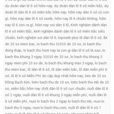
dự đoán dàn lô 6 số hôm nay
,
dự đoán dàn lô 6 số miền bắc
,
dự
đoán lô dàn lô 6 số miền bắc hôm nay
,
hôm nay dàn 6 số có con
gì
,
hôm nay dàn lô 6 số xsmb
,
hôm nay lô 6 chuẩn không
,
hôm
nay lô 6 con ra gì
,
hôm nay soi dàn 6 lô
,
Kinh nghiệm đánh dàn
lô 6 số miền Bắc
,
kinh nghiệm đánh dàn lô 6 số miền bắc siêu
chuẩn
,
kinh nghiệm soi dàn lô 6
,
kqxsmb plus lô dàn lô 6 số
,
lbt
de 10 so mien bac
,
lo bach thu 31010 de 10 so
,
lo bach thu
dong thap
,
lo bach thu hom nay la con gi dàn lô 6 số là sao
,
lo
bach thu khung 3 ngay 31010 de 10 so
,
lo bach thu khung 3
ngay mien phi 10 so de
,
lo bach thu khung max 3 ngay
,
lo bach
thu mien bac
,
lô dàn lô 6 số
,
lô dàn miền bắc
,
lô dàn miễn phí 6
số
,
lô lô 6 số Miễn Phí ăn cặp đẹp nhất hôm nay
,
loto de 10 so
Rồng Bạch Kim
,
lotto bach thu de 10 so
,
lotto bach thu mb de 10
so
,
miền bắc hôm nay chốt đàn lô 6 số cực chuẩn
,
nuôi dàn lô 6
số 2 ngày
,
nuôi dàn lô 6 số khung 3 ngày miễn phí
,
nuôi dàn lô
6 số miễn phí
,
nuoi lo bach thu 2 ngay lo bach thu mb
,
nuoi lo
bach thu 5 ngay
,
nuoi lo bach thu.com
,
nuôi lô dàn lô 6 số 7