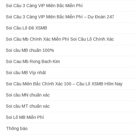
Soi Cầu 3 Càng VIP Miền Bắc Miễn Phí
Soi Cầu 3 Càng VIP Miền Bắc Miễn Phí – Dự Đoán 247
Soi Cầu Lô Đề XSMB
Soi Cầu Mb Chính Xác Miễn Phí Soi Cầu Lô Chính Xác
Soi cầu MB chuẩn 100%
Soi Cau Mb Rong Bach Kim
Soi cầu MB Víp nhất
Soi Cầu Miền Bắc Chính Xác 100 – Cầu Lô XSMB Hôm Nay
Soi cầu MN chuẩn xác
Soi cầu MT chuẩn xác
Soi Lô MB Miễn Phí
Thông báo