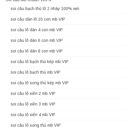
soi cầu bạch thủ lô 2 nháy 100% win
soi cầu dàn lô 10 con mb VIP
soi cầu lô dàn 4 con mb VIP
soi cầu lô dàn 6 con mb VIP
soi cầu lô dàn 8 con mb VIP
soi cầu lô bạch thủ kép mb VIP
soi cầu lô bạch thủ mb VIP
soi cầu lô song thủ kép mb VIP
soi cầu lô xiên 2 mb VIP
soi cầu lô xiên 3 mb VIP
soi cầu lô xiên 4 mb VIP
soi cầu lô song thủ mb VIP