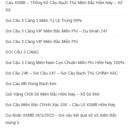
Cau XSMB – Thống Kê Cầu Bạch Thủ Miền Bắc Hôm Nay – Xổ
Số
Soi Cầu 3 Càng 3 Miền Tỷ Lệ Trúng 99%
Soi Cầu 3 Càng VIP Miền Bắc Miễn Phí – Dự Đoán 247
Soi Cầu 3 Càng VIP Miền Bắc Miễn Phí
SOI CẦU 3 CÀNG
Soi Cầu 3 Càng Miền Nam Cực Chuẩn Miễn Phí Hôm Nay 100%
Soi Cầu 24h – Soi Cầu 247 – Soi Cầu Bạch Thủ CHÍNH XÁC
Soi Cau Mb Rong Bach Kim
Giờ Vàng Chốt Số Miền Bắc Hôm Nay – Xổ Số 666
Soi Cầu Miền Bắc Chính Xác 100 – Cầu Lô XSMB Hôm Nay
Dự đoán XSMB 26/1/2023 – Soi cầu kết quả xổ số miền Bắc
mùng 5