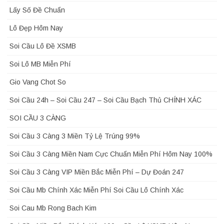
Lấy Số Đề Chuẩn
Lô Đẹp Hôm Nay
Soi Cầu Lô Đề XSMB
Soi Lô MB Miễn Phí
Gio Vang Chot So
Soi Cầu 24h – Soi Cầu 247 – Soi Cầu Bạch Thủ CHÍNH XÁC
SOI CẦU 3 CÀNG
Soi Cầu 3 Càng 3 Miền Tỷ Lệ Trúng 99%
Soi Cầu 3 Càng Miền Nam Cực Chuẩn Miễn Phí Hôm Nay 100%
Soi Cầu 3 Càng VIP Miền Bắc Miễn Phí – Dự Đoán 247
Soi Cầu Mb Chính Xác Miễn Phí Soi Cầu Lô Chính Xác
Soi Cau Mb Rong Bach Kim