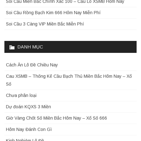
Soi Cầu Miền Bắc Chính Xác 100 – Cầu Lô XSMB Hôm Nay
Soi Cầu Rồng Bạch Kim 666 Hôm Nay Miễn Phí
Soi Cầu 3 Càng VIP Miền Bắc Miễn Phí
DANH MỤC
Cách Ăn Lô Đề Chiều Nay
Cau XSMB – Thống Kê Cầu Bạch Thủ Miền Bắc Hôm Nay – Xổ
Số
Chưa phân loại
Dự đoán KQXS 3 Miền
Giờ Vàng Chốt Số Miền Bắc Hôm Nay – Xổ Số 666
Hôm Nay Đánh Con Gì
Kinh Nghiệm Lô Đề