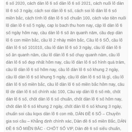
6 số 2020
,
cách dàn lô 6 số dàn lô 6 số 2021
,
cách nuôi lô dàn
lô 6 số 3 ngày
,
cách soi dàn lô 6 số
,
cách soi lô dàn lô 6 số
miền bắc
,
cách tính lô dàn lô 6 số chuẩn 100
,
cách vào tiền nuôi
lô dàn lô 6 số 5 ngày
,
cap lo bach thu hom nay
,
cặp lô dàn lô 6
số ngày hôm nay
,
cầu dàn lô 6 số ăn quanh năm
,
cầu đẹp dàn
lô 6 con miền bắc
,
cầu lô 2 nháy miền bắc
,
Cầu lô 6 SỐ
,
cầu lô
dàn lô 6 số 101010
,
cầu lô dàn lô 6 số 3 ngày
,
cầu lô dàn lô 6
số ăn quanh năm
,
cầu lô dàn lô 6 số chạy quanh năm
,
cầu lô
dàn lô 6 số đẹp nhất hôm nay
,
cầu lô dàn lô 6 số hình quả trám
,
cầu lô dàn lô 6 số hôm nay
,
cầu lô dàn lô 6 số khung 2 ngày
,
cầu lô dàn lô 6 số khung 5 ngày
,
cầu lô dàn lô 6 số là gì
,
cầu lô
dàn lô 6 số miền bắc
,
cầu lô dàn lô 6 số miền bắc hôm nay
,
cầu
lô de dàn lô 6 số chính xác 100
,
Cầu vip dàn lô 6 số mb
,
chốt
dàn lô 6 số
,
chốt dàn lô 6 số chuẩn
,
chốt dàn lô 6 số hôm nay
,
chốt dàn lô 6 số khung 2 ngày
,
chốt dàn lô 6 số khung 3 ngày
,
chuẩn soi cầu kqxs dàn lô 6 con mb
,
DÀN ĐỀ 6 SỐ – Chuyên
gia soi cầu – Khẳng định chính xác
,
Dàn đề 6 số miền Bắc
,
DÀN
ĐỀ 6 SỐ MIỀN BẮC - CHỐT SỐ VIP
,
Dàn đề 6 số siêu chuẩn
,