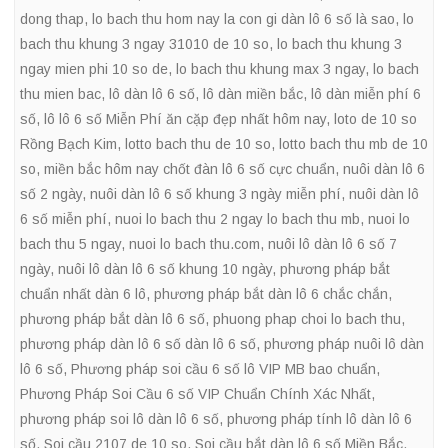
dong thap
,
lo bach thu hom nay la con gi dàn lô 6 số là sao
,
lo
bach thu khung 3 ngay 31010 de 10 so
,
lo bach thu khung 3
ngay mien phi 10 so de
,
lo bach thu khung max 3 ngay
,
lo bach
thu mien bac
,
lô dàn lô 6 số
,
lô dàn miền bắc
,
lô dàn miễn phí 6
số
,
lô lô 6 số Miễn Phí ăn cặp đẹp nhất hôm nay
,
loto de 10 so
Rồng Bạch Kim
,
lotto bach thu de 10 so
,
lotto bach thu mb de 10
so
,
miền bắc hôm nay chốt đàn lô 6 số cực chuẩn
,
nuôi dàn lô 6
số 2 ngày
,
nuôi dàn lô 6 số khung 3 ngày miễn phí
,
nuôi dàn lô
6 số miễn phí
,
nuoi lo bach thu 2 ngay lo bach thu mb
,
nuoi lo
bach thu 5 ngay
,
nuoi lo bach thu.com
,
nuôi lô dàn lô 6 số 7
ngày
,
nuôi lô dàn lô 6 số khung 10 ngày
,
phương pháp bắt
chuẩn nhất dàn 6 lô
,
phương pháp bắt dàn lô 6 chắc chắn
,
phương pháp bắt dàn lô 6 số
,
phuong phap choi lo bach thu
,
phương pháp dàn lô 6 số dàn lô 6 số
,
phương pháp nuôi lô dàn
lô 6 số
,
Phương pháp soi cầu 6 số lô VIP MB bao chuẩn
,
Phương Pháp Soi Cầu 6 số VIP Chuẩn Chính Xác Nhất
,
phương pháp soi lô dàn lô 6 số
,
phương pháp tính lô dàn lô 6
số
,
Soi cầu 2107 de 10 so
,
Soi cầu bắt dàn lô 6 số Miền Bắc
,