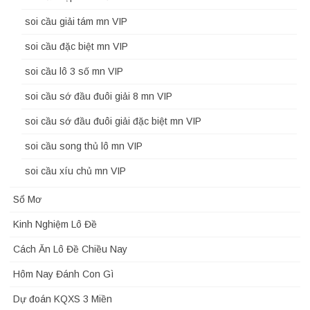
soi cầu giải tám mn VIP
soi cầu đặc biệt mn VIP
soi cầu lô 3 số mn VIP
soi cầu sớ đầu đuôi giải 8 mn VIP
soi cầu sớ đầu đuôi giải đặc biệt mn VIP
soi cầu song thủ lô mn VIP
soi cầu xíu chủ mn VIP
Sổ Mơ
Kinh Nghiệm Lô Đề
Cách Ăn Lô Đề Chiều Nay
Hôm Nay Đánh Con Gì
Dự đoán KQXS 3 Miền