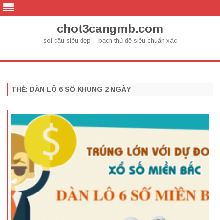
chot3cangmb.com
soi cầu siêu đẹp – bạch thủ đề siêu chuẩn xác
Skip
to
content
THẺ:
DÀN LÔ 6 SỐ KHUNG 2 NGÀY