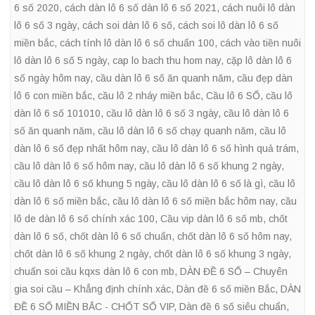
6 số 2020
,
cách dàn lô 6 số dàn lô 6 số 2021
,
cách nuôi lô dàn
lô 6 số 3 ngày
,
cách soi dàn lô 6 số
,
cách soi lô dàn lô 6 số
miền bắc
,
cách tính lô dàn lô 6 số chuẩn 100
,
cách vào tiền nuôi
lô dàn lô 6 số 5 ngày
,
cap lo bach thu hom nay
,
cặp lô dàn lô 6
số ngày hôm nay
,
cầu dàn lô 6 số ăn quanh năm
,
cầu đẹp dàn
lô 6 con miền bắc
,
cầu lô 2 nháy miền bắc
,
Cầu lô 6 SỐ
,
cầu lô
dàn lô 6 số 101010
,
cầu lô dàn lô 6 số 3 ngày
,
cầu lô dàn lô 6
số ăn quanh năm
,
cầu lô dàn lô 6 số chạy quanh năm
,
cầu lô
dàn lô 6 số đẹp nhất hôm nay
,
cầu lô dàn lô 6 số hình quả trám
,
cầu lô dàn lô 6 số hôm nay
,
cầu lô dàn lô 6 số khung 2 ngày
,
cầu lô dàn lô 6 số khung 5 ngày
,
cầu lô dàn lô 6 số là gì
,
cầu lô
dàn lô 6 số miền bắc
,
cầu lô dàn lô 6 số miền bắc hôm nay
,
cầu
lô de dàn lô 6 số chính xác 100
,
Cầu vip dàn lô 6 số mb
,
chốt
dàn lô 6 số
,
chốt dàn lô 6 số chuẩn
,
chốt dàn lô 6 số hôm nay
,
chốt dàn lô 6 số khung 2 ngày
,
chốt dàn lô 6 số khung 3 ngày
,
chuẩn soi cầu kqxs dàn lô 6 con mb
,
DÀN ĐỀ 6 SỐ – Chuyên
gia soi cầu – Khẳng định chính xác
,
Dàn đề 6 số miền Bắc
,
DÀN
ĐỀ 6 SỐ MIỀN BẮC - CHỐT SỐ VIP
,
Dàn đề 6 số siêu chuẩn
,