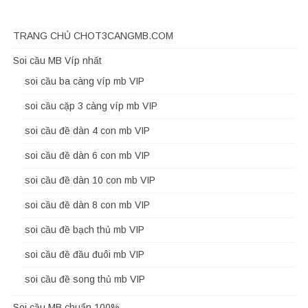
TRANG CHỦ CHOT3CANGMB.COM
Soi cầu MB Víp nhất
soi cầu ba càng víp mb VIP
soi cầu cặp 3 càng víp mb VIP
soi cầu đề dàn 4 con mb VIP
soi cầu đề dàn 6 con mb VIP
soi cầu đề dàn 10 con mb VIP
soi cầu đề dàn 8 con mb VIP
soi cầu đề bạch thủ mb VIP
soi cầu đề đầu đuôi mb VIP
soi cầu đề song thủ mb VIP
Soi cầu MB chuẩn 100%