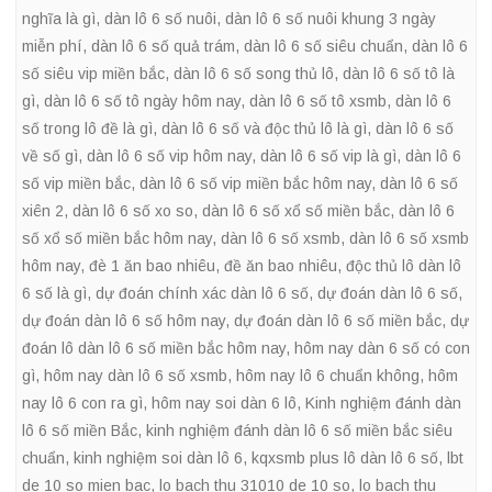
nghĩa là gì
,
dàn lô 6 số nuôi
,
dàn lô 6 số nuôi khung 3 ngày
miễn phí
,
dàn lô 6 số quả trám
,
dàn lô 6 số siêu chuẩn
,
dàn lô 6
số siêu vip miền bắc
,
dàn lô 6 số song thủ lô
,
dàn lô 6 số tô là
gì
,
dàn lô 6 số tô ngày hôm nay
,
dàn lô 6 số tô xsmb
,
dàn lô 6
số trong lô đề là gì
,
dàn lô 6 số và độc thủ lô là gì
,
dàn lô 6 số
về số gì
,
dàn lô 6 số vip hôm nay
,
dàn lô 6 số vip là gì
,
dàn lô 6
số vip miền bắc
,
dàn lô 6 số vip miền bắc hôm nay
,
dàn lô 6 số
xiên 2
,
dàn lô 6 số xo so
,
dàn lô 6 số xổ số miền bắc
,
dàn lô 6
số xổ số miền bắc hôm nay
,
dàn lô 6 số xsmb
,
dàn lô 6 số xsmb
hôm nay
,
đè 1 ăn bao nhiêu
,
đề ăn bao nhiêu
,
độc thủ lô dàn lô
6 số là gì
,
dự đoán chính xác dàn lô 6 số
,
dự đoán dàn lô 6 số
,
dự đoán dàn lô 6 số hôm nay
,
dự đoán dàn lô 6 số miền bắc
,
dự
đoán lô dàn lô 6 số miền bắc hôm nay
,
hôm nay dàn 6 số có con
gì
,
hôm nay dàn lô 6 số xsmb
,
hôm nay lô 6 chuẩn không
,
hôm
nay lô 6 con ra gì
,
hôm nay soi dàn 6 lô
,
Kinh nghiệm đánh dàn
lô 6 số miền Bắc
,
kinh nghiệm đánh dàn lô 6 số miền bắc siêu
chuẩn
,
kinh nghiệm soi dàn lô 6
,
kqxsmb plus lô dàn lô 6 số
,
lbt
de 10 so mien bac
,
lo bach thu 31010 de 10 so
,
lo bach thu