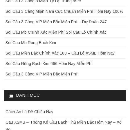
Soi Cầu 3 Càng 3 Miền Tỷ Lệ Trúng 99%
Soi Cầu 3 Càng Miền Nam Cực Chuẩn Miễn Phí Hôm Nay 100%
Soi Cầu 3 Càng VIP Miền Bắc Miễn Phí – Dự Đoán 247
Soi Cầu Mb Chính Xác Miễn Phí Soi Cầu Lô Chính Xác
Soi Cau Mb Rong Bach Kim
Soi Cầu Miền Bắc Chính Xác 100 – Cầu Lô XSMB Hôm Nay
Soi Cầu Rồng Bạch Kim 666 Hôm Nay Miễn Phí
Soi Cầu 3 Càng VIP Miền Bắc Miễn Phí
DANH MỤC
Cách Ăn Lô Đề Chiều Nay
Cau XSMB – Thống Kê Cầu Bạch Thủ Miền Bắc Hôm Nay – Xổ
Số