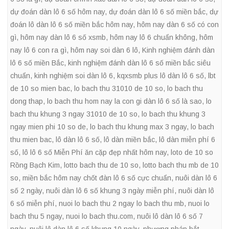
dự đoán dàn lô 6 số hôm nay
,
dự đoán dàn lô 6 số miền bắc
,
dự
đoán lô dàn lô 6 số miền bắc hôm nay
,
hôm nay dàn 6 số có con
gì
,
hôm nay dàn lô 6 số xsmb
,
hôm nay lô 6 chuẩn không
,
hôm
nay lô 6 con ra gì
,
hôm nay soi dàn 6 lô
,
Kinh nghiệm đánh dàn
lô 6 số miền Bắc
,
kinh nghiệm đánh dàn lô 6 số miền bắc siêu
chuẩn
,
kinh nghiệm soi dàn lô 6
,
kqxsmb plus lô dàn lô 6 số
,
lbt
de 10 so mien bac
,
lo bach thu 31010 de 10 so
,
lo bach thu
dong thap
,
lo bach thu hom nay la con gi dàn lô 6 số là sao
,
lo
bach thu khung 3 ngay 31010 de 10 so
,
lo bach thu khung 3
ngay mien phi 10 so de
,
lo bach thu khung max 3 ngay
,
lo bach
thu mien bac
,
lô dàn lô 6 số
,
lô dàn miền bắc
,
lô dàn miễn phí 6
số
,
lô lô 6 số Miễn Phí ăn cặp đẹp nhất hôm nay
,
loto de 10 so
Rồng Bạch Kim
,
lotto bach thu de 10 so
,
lotto bach thu mb de 10
so
,
miền bắc hôm nay chốt đàn lô 6 số cực chuẩn
,
nuôi dàn lô 6
số 2 ngày
,
nuôi dàn lô 6 số khung 3 ngày miễn phí
,
nuôi dàn lô
6 số miễn phí
,
nuoi lo bach thu 2 ngay lo bach thu mb
,
nuoi lo
bach thu 5 ngay
,
nuoi lo bach thu.com
,
nuôi lô dàn lô 6 số 7