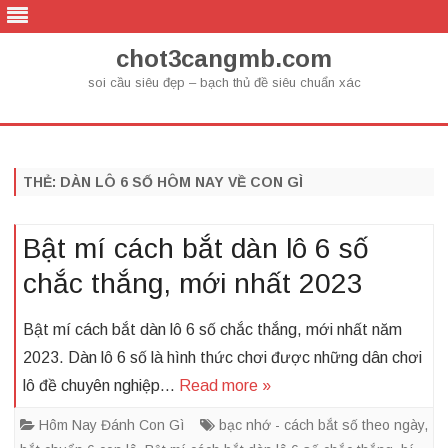
chot3cangmb.com
soi cầu siêu đẹp – bạch thủ đề siêu chuẩn xác
Skip
to
content
THẺ:
DÀN LÔ 6 SỐ HÔM NAY VỀ CON GÌ
Bật mí cách bắt dàn lô 6 số
chắc thắng, mới nhất 2023
Bật mí cách bắt dàn lô 6 số chắc thắng, mới nhất năm
2023. Dàn lô 6 số là hình thức chơi được những dân chơi
lô đề chuyên nghiệp…
Read more »
Hôm Nay Đánh Con Gì
bạc nhớ - cách bắt số theo ngày
,