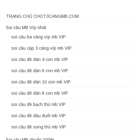
TRANG CHỦ CHOT3CANGMB.COM
Soi cầu MB Víp nhất
soi cầu ba càng víp mb VIP
soi cầu cặp 3 càng víp mb VIP
soi cầu đề dàn 4 con mb VIP
soi cầu đề dàn 6 con mb VIP
soi cầu đề dàn 10 con mb VIP
soi cầu đề dàn 8 con mb VIP
soi cầu đề bạch thủ mb VIP
soi cầu đề đầu đuôi mb VIP
soi cầu đề song thủ mb VIP
Soi cầu MB chuẩn 100%