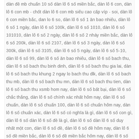
dàn đề mb chuẩn 10 số dàn lô 6 số miền bắc
,
dàn lô 6 con
,
dàn
lô 6 con mb - chốt dàn lô 6 con mb siêu cao cấp víp - soi
,
dàn lô
6 con miền bắc
,
dan lo 6 so
,
dàn lô 6 số 1 ăn bao nhiêu
,
dàn lô
6 số 1 ngày
,
dàn lô 6 số 100k
,
dàn lô 6 số 1010
,
dàn lô 6 số
101010
,
dàn lô 6 số 2 ngày
,
dàn lô 6 số 2 nháy miền bắc
,
dàn lô
6 số 200k
,
dàn lô 6 số 2107
,
dàn lô 6 số 3 ngày
,
dàn lô 6 số
300k
,
dàn lô 6 số 3105
,
dàn lô 6 số 5 ngày
,
dàn lô 6 số 5-10
,
dàn lô 6 số 99
,
dàn lô 6 số ăn bao nhiêu
,
dàn lô 6 số bach thu
,
dàn lô 6 số bach thu binh dinh
,
dàn lô 6 số bach thu gia lai
,
dàn
lô 6 số bach thu khung 2 ngay lo bach thu dlk
,
dàn lô 6 số bach
thu mb
,
dàn lô 6 số bach thu mn
,
dàn lô 6 số bach thu tien
,
dàn
lô 6 số bach thu xsmb hom nay
,
dàn lô 6 số bất bại
,
dàn lô 6 số
chắc thắng
,
dàn lô 6 số chính xác nhất hôm nay
,
dàn lô 6 số
chuẩn
,
dàn lô 6 số chuẩn 100
,
dàn lô 6 số chuẩn hôm nay
,
dàn
lô 6 số chuẩn xác
,
dàn lô 6 số có nghĩa là gì
,
dàn lô 6 số con gì
,
dàn lô 6 số dàn lô 6 số đề là gì
,
dàn lô 6 số dàn lô 6 số duy
nhất một con
,
dàn lô 6 số đề
,
dàn lô 6 số đề hôm nay
,
dàn lô 6
số đề miền bắc
,
dàn lô 6 số đề miền bắc hôm nay
,
dàn lô 6 số