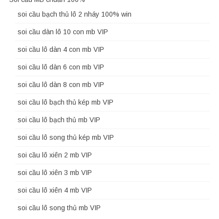
soi cầu bạch thủ lô 2 nháy 100% win
soi cầu dàn lô 10 con mb VIP
soi cầu lô dàn 4 con mb VIP
soi cầu lô dàn 6 con mb VIP
soi cầu lô dàn 8 con mb VIP
soi cầu lô bạch thủ kép mb VIP
soi cầu lô bạch thủ mb VIP
soi cầu lô song thủ kép mb VIP
soi cầu lô xiên 2 mb VIP
soi cầu lô xiên 3 mb VIP
soi cầu lô xiên 4 mb VIP
soi cầu lô song thủ mb VIP