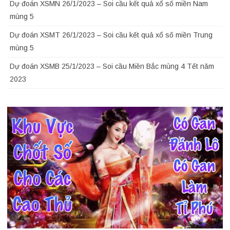
Dự đoán XSMN 26/1/2023 – Soi cầu kết quả xổ số miền Nam
mùng 5
Dự đoán XSMT 26/1/2023 – Soi cầu kết quả xổ số miền Trung
mùng 5
Dự đoán XSMB 25/1/2023 – Soi cầu Miền Bắc mùng 4 Tết năm
2023