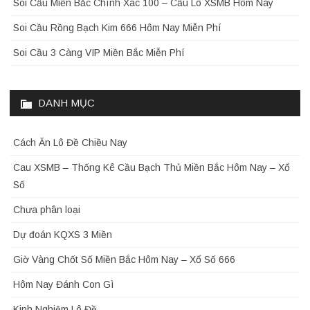
Soi Cầu Miền Bắc Chính Xác 100 – Cầu Lô XSMB Hôm Nay
Soi Cầu Rồng Bạch Kim 666 Hôm Nay Miễn Phí
Soi Cầu 3 Càng VIP Miền Bắc Miễn Phí
DANH MỤC
Cách Ăn Lô Đề Chiều Nay
Cau XSMB – Thống Kê Cầu Bạch Thủ Miền Bắc Hôm Nay – Xổ
Số
Chưa phân loại
Dự đoán KQXS 3 Miền
Giờ Vàng Chốt Số Miền Bắc Hôm Nay – Xổ Số 666
Hôm Nay Đánh Con Gì
Kinh Nghiệm Lô Đề