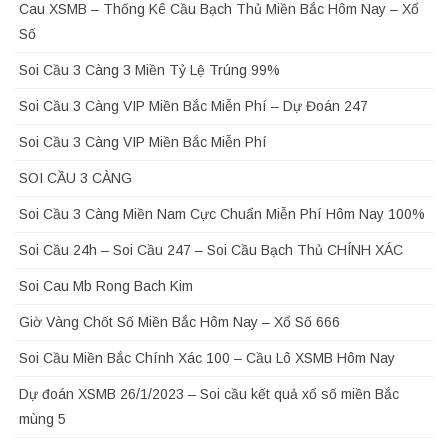
Cau XSMB – Thống Kê Cầu Bạch Thủ Miền Bắc Hôm Nay – Xổ
Số
Soi Cầu 3 Càng 3 Miền Tỷ Lệ Trúng 99%
Soi Cầu 3 Càng VIP Miền Bắc Miễn Phí – Dự Đoán 247
Soi Cầu 3 Càng VIP Miền Bắc Miễn Phí
SOI CẦU 3 CÀNG
Soi Cầu 3 Càng Miền Nam Cực Chuẩn Miễn Phí Hôm Nay 100%
Soi Cầu 24h – Soi Cầu 247 – Soi Cầu Bạch Thủ CHÍNH XÁC
Soi Cau Mb Rong Bach Kim
Giờ Vàng Chốt Số Miền Bắc Hôm Nay – Xổ Số 666
Soi Cầu Miền Bắc Chính Xác 100 – Cầu Lô XSMB Hôm Nay
Dự đoán XSMB 26/1/2023 – Soi cầu kết quả xổ số miền Bắc
mùng 5