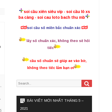
 SỚ ĐẦU ĐUÔI
SOI CẦU SỚ ĐẦU ĐUÔI
T VIP
GIẢI 8 MN VIP
soi cầu xiên siêu víp - soi cầu lô xs
ba càng - soi cau loto bach thu mb
 SỚ ĐẦU ĐUÔI
SOI CẦU SỚ ĐẦU ĐUÔI
 BIỆT MT VIP
GIẢI ĐẶC BIỆT MN VIP
soi cầu số miền bắc chuẩn xác
 SONG THỦ LÔ
SOI CẦU SONG THỦ LÔ
lấy số chuẩn xác, không theo sẽ hối
MN VIP
p
tiếc
XÍU CHỦ MT VIP
SOI CẦU XÍU CHỦ MN VIP
cầu số chuẩn sẽ giúp ae vào bờ,
không theo tiếc lắm bạn ơi
Search
Search
ô
,
for:
,
BÀI VIẾT MỚI NHẤT THÁNG 5 –
2021
ố