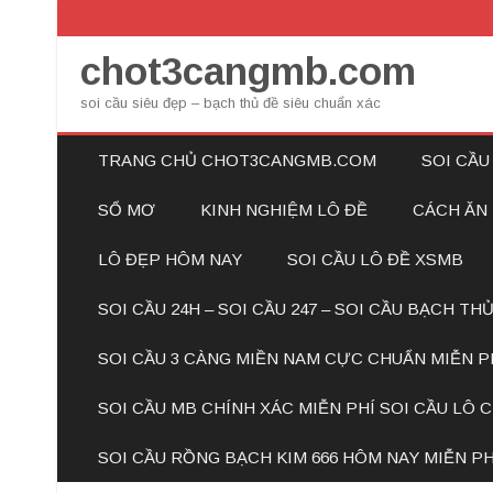
chot3cangmb.com
soi cầu siêu đẹp – bạch thủ đề siêu chuẩn xác
TRANG CHỦ CHOT3CANGMB.COM
SOI CẦU
SỔ MƠ
KINH NGHIỆM LÔ ĐỀ
CÁCH ĂN 
SOI CẦU 
VIP
LÔ ĐẸP HÔM NAY
SOI CẦU LÔ ĐỀ XSMB
SOI CẦU 
SOI CẦU 24H – SOI CẦU 247 – SOI CẦU BẠCH TH
MB VIP
SOI CẦU 3 CÀNG MIỀN NAM CỰC CHUẨN MIỄN P
SOI CẦU 
SOI CẦU MB CHÍNH XÁC MIỄN PHÍ SOI CẦU LÔ 
MB VIP
SOI CẦU RỒNG BẠCH KIM 666 HÔM NAY MIỄN PH
SOI CẦU 