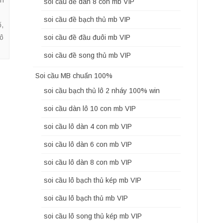
àn
soi cầu đề dàn 8 con mb VIP
soi cầu đề bạch thủ mb VIP
ố
,
soi cầu đề đầu đuôi mb VIP
lô
soi cầu đề song thủ mb VIP
Soi cầu MB chuẩn 100%
soi cầu bạch thủ lô 2 nháy 100% win
soi cầu dàn lô 10 con mb VIP
soi cầu lô dàn 4 con mb VIP
soi cầu lô dàn 6 con mb VIP
soi cầu lô dàn 8 con mb VIP
soi cầu lô bạch thủ kép mb VIP
soi cầu lô bạch thủ mb VIP
soi cầu lô song thủ kép mb VIP