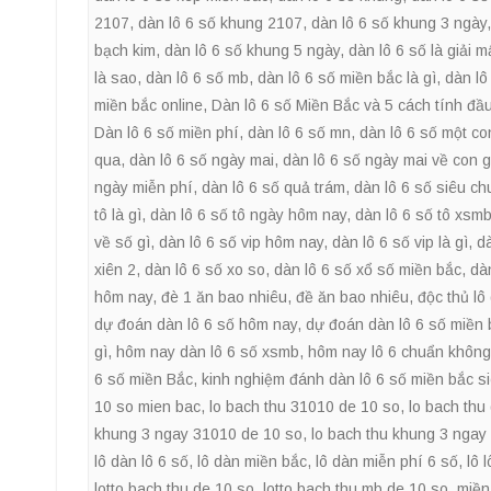
2107
,
dàn lô 6 số khung 2107
,
dàn lô 6 số khung 3 ngày
bạch kim
,
dàn lô 6 số khung 5 ngày
,
dàn lô 6 số là giải m
là sao
,
dàn lô 6 số mb
,
dàn lô 6 số miền bắc là gì
,
dàn lô
miền bắc online
,
Dàn lô 6 số Miền Bắc và 5 cách tính đầu
Dàn lô 6 số miền phí
,
dàn lô 6 số mn
,
dàn lô 6 số một co
qua
,
dàn lô 6 số ngày mai
,
dàn lô 6 số ngày mai về con g
ngày miễn phí
,
dàn lô 6 số quả trám
,
dàn lô 6 số siêu c
tô là gì
,
dàn lô 6 số tô ngày hôm nay
,
dàn lô 6 số tô xsm
về số gì
,
dàn lô 6 số vip hôm nay
,
dàn lô 6 số vip là gì
,
dà
xiên 2
,
dàn lô 6 số xo so
,
dàn lô 6 số xổ số miền bắc
,
dà
hôm nay
,
đè 1 ăn bao nhiêu
,
đề ăn bao nhiêu
,
độc thủ lô 
dự đoán dàn lô 6 số hôm nay
,
dự đoán dàn lô 6 số miền 
gì
,
hôm nay dàn lô 6 số xsmb
,
hôm nay lô 6 chuẩn không
6 số miền Bắc
,
kinh nghiệm đánh dàn lô 6 số miền bắc s
10 so mien bac
,
lo bach thu 31010 de 10 so
,
lo bach thu
khung 3 ngay 31010 de 10 so
,
lo bach thu khung 3 ngay
lô dàn lô 6 số
,
lô dàn miền bắc
,
lô dàn miễn phí 6 số
,
lô 
lotto bach thu de 10 so
,
lotto bach thu mb de 10 so
,
miền