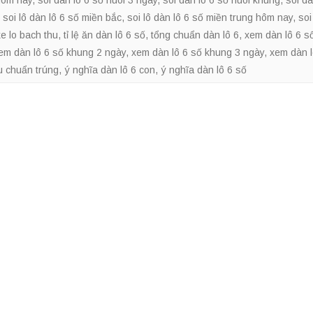
hôm nay
,
soi dàn lô 6 số nuôi 3 ngày
,
soi dàn lô 6 số nuôi khung
,
soi d
,
soi lô dàn lô 6 số miền bắc
,
soi lô dàn lô 6 số miền trung hôm nay
,
soi
e lo bach thu
,
tỉ lệ ăn dàn lô 6 số
,
tổng chuẩn dàn lô 6
,
xem dàn lô 6 s
em dàn lô 6 số khung 2 ngày
,
xem dàn lô 6 số khung 3 ngày
,
xem dàn 
u chuẩn trúng
,
ý nghĩa dàn lô 6 con
,
ý nghĩa dàn lô 6 số