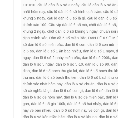
101010
,
cầu lô dàn lô 6 số 3 ngày
,
cầu lô dàn lô 6 số ă
nhất hôm nay
,
cầu lô dàn lô 6 số hình quả trám
,
cầu lô d
khung 5 ngày
,
cầu lô dàn lô 6 số là gì
,
cầu lô dàn lô 6 số
chính xác 100
,
Cầu vip dàn lô 6 số mb
,
chốt dàn lô 6 số
,
khung 2 ngày
,
chốt dàn lô 6 số khung 3 ngày
,
chuẩn soi 
định chính xác
,
Dàn đề 6 số miền Bắc
,
DÀN ĐỀ 6 SỐ MI
số dàn lô 6 số miền bắc
,
dàn lô 6 con
,
dàn lô 6 con mb - 
lo 6 so
,
dàn lô 6 số 1 ăn bao nhiêu
,
dàn lô 6 số 1 ngày
,
d
ngày
,
dàn lô 6 số 2 nháy miền bắc
,
dàn lô 6 số 200k
,
dàn
dàn lô 6 số 5 ngày
,
dàn lô 6 số 5-10
,
dàn lô 6 số 99
,
dàn
dinh
,
dàn lô 6 số bach thu gia lai
,
dàn lô 6 số bach thu k
thu mn
,
dàn lô 6 số bach thu tien
,
dàn lô 6 số bach thu 
chính xác nhất hôm nay
,
dàn lô 6 số chuẩn
,
dàn lô 6 số
số có nghĩa là gì
,
dàn lô 6 số con gì
,
dàn lô 6 số dàn lô 6
dàn lô 6 số đề hôm nay
,
dàn lô 6 số đề miền bắc
,
dàn lô
gan
,
dàn lô 6 số gia 100k
,
dàn lô 6 số hai nháy
,
dàn lô 6
nay về bao nhiêu
,
dàn lô 6 số hôm nay về con gì
,
dàn lô 
dàn lô 6 số kép miền bắc
,
dàn lô 6 số khung
,
dàn lô 6 s