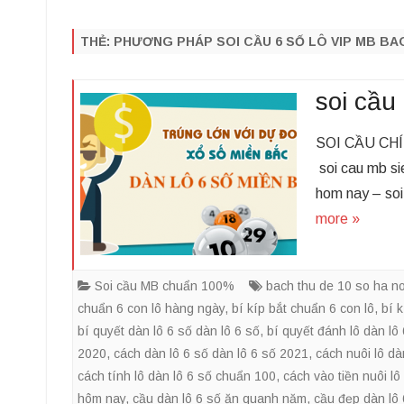
MB VIP
THẺ:
PHƯƠNG PHÁP SOI CẦU 6 SỐ LÔ VIP MB B
SOI CẦU 
MB VIP
soi cầu
SOI CẦU 
MB VIP
SOI CẦU CHÍNH
soi cau mb si
SOI CẦU
hom nay – so
VIP
more »
SOI CẦU 
VIP
Soi cầu MB chuẩn 100%
bach thu de 10 so ha no
chuẩn 6 con lô hàng ngày
,
bí kíp bắt chuẩn 6 con lô
,
bí 
SOI CẦU
bí quyết dàn lô 6 số dàn lô 6 số
,
bí quyết đánh lô dàn lô
MB VIP
2020
,
cách dàn lô 6 số dàn lô 6 số 2021
,
cách nuôi lô dà
cách tính lô dàn lô 6 số chuẩn 100
,
cách vào tiền nuôi lô
hôm nay
,
cầu dàn lô 6 số ăn quanh năm
,
cầu đẹp dàn lô