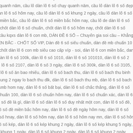
n quanh năm
,
cầu lô dàn lô 6 số chạy quanh năm
,
cầu lô dàn lô 6 số đẹp
SOI CẦU LÔ SONG THỦ
àn lô 6 số hôm nay
,
cầu lô dàn lô 6 số khung 2 ngày
,
cầu lô dàn lô 6 số
 miền bắc
,
cầu lô dàn lô 6 số miền bắc hôm nay
,
cầu lô de dàn lô 6 số
MB VIP
chốt dàn lô 6 số chuẩn
,
chốt dàn lô 6 số hôm nay
,
chốt dàn lô 6 số
cầu kqxs dàn lô 6 con mb
,
DÀN ĐỀ 6 SỐ – Chuyên gia soi cầu – Khẳn
ỀN BẮC - CHỐT SỐ VIP
,
Dàn đề 6 số siêu chuẩn
,
dàn đề mb chuẩn 10
chốt dàn lô 6 con mb siêu cao cấp víp - soi
,
dàn lô 6 con miền bắc
,
da
àn lô 6 số 100k
,
dàn lô 6 số 1010
,
dàn lô 6 số 101010
,
dàn lô 6 số 2
 lô 6 số 2107
,
dàn lô 6 số 3 ngày
,
dàn lô 6 số 300k
,
dàn lô 6 số 3105
,
 lô 6 số ăn bao nhiêu
,
dàn lô 6 số bach thu
,
dàn lô 6 số bach thu binh
hung 2 ngay lo bach thu dlk
,
dàn lô 6 số bach thu mb
,
dàn lô 6 số bach
xsmb hom nay
,
dàn lô 6 số bất bại
,
dàn lô 6 số chắc thắng
,
dàn lô 6 số
 chuẩn 100
,
dàn lô 6 số chuẩn hôm nay
,
dàn lô 6 số chuẩn xác
,
dàn lô 6
 số đề là gì
,
dàn lô 6 số dàn lô 6 số duy nhất một con
,
dàn lô 6 số đề
,
 6 số đề miền bắc hôm nay
,
dàn lô 6 số đề ngày hôm nay
,
dàn lô 6 số
 số hnay
,
dàn lô 6 số hôm nay
,
dàn lô 6 số hôm nay mn
,
dàn lô 6 số hô
6 số kép
,
dàn lô 6 số kép khung 2 ngày
,
dàn lô 6 số kép khung 5 ngày
,
ố khung 1 ngày
,
dàn lô 6 số khung 2 ngày
,
dàn lô 6 số khung 2 ngày