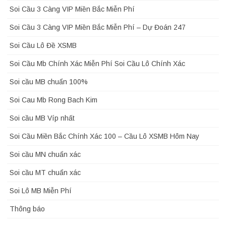
Soi Cầu 3 Càng VIP Miền Bắc Miễn Phí
Soi Cầu 3 Càng VIP Miền Bắc Miễn Phí – Dự Đoán 247
Soi Cầu Lô Đề XSMB
Soi Cầu Mb Chính Xác Miễn Phí Soi Cầu Lô Chính Xác
Soi cầu MB chuẩn 100%
Soi Cau Mb Rong Bach Kim
Soi cầu MB Víp nhất
Soi Cầu Miền Bắc Chính Xác 100 – Cầu Lô XSMB Hôm Nay
Soi cầu MN chuẩn xác
Soi cầu MT chuẩn xác
Soi Lô MB Miễn Phí
Thông báo