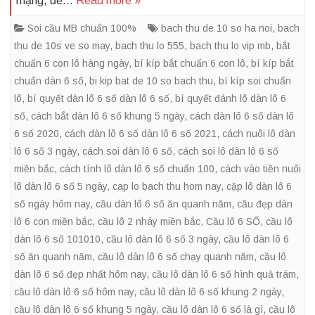
mạng, để…
Read more »
Soi cầu MB chuẩn 100%
bach thu de 10 so ha noi
,
bach
thu de 10s ve so may
,
bach thu lo 555
,
bach thu lo vip mb
,
bắt
chuẩn 6 con lô hàng ngày
,
bí kíp bắt chuẩn 6 con lô
,
bí kíp bắt
chuẩn dàn 6 số
,
bi kip bat de 10 so bach thu
,
bí kíp soi chuẩn
lô
,
bí quyết dàn lô 6 số dàn lô 6 số
,
bí quyết đánh lô dàn lô 6
số
,
cách bắt dàn lô 6 số khung 5 ngày
,
cách dàn lô 6 số dàn lô
6 số 2020
,
cách dàn lô 6 số dàn lô 6 số 2021
,
cách nuôi lô dàn
lô 6 số 3 ngày
,
cách soi dàn lô 6 số
,
cách soi lô dàn lô 6 số
miền bắc
,
cách tính lô dàn lô 6 số chuẩn 100
,
cách vào tiền nuôi
lô dàn lô 6 số 5 ngày
,
cap lo bach thu hom nay
,
cặp lô dàn lô 6
số ngày hôm nay
,
cầu dàn lô 6 số ăn quanh năm
,
cầu đẹp dàn
lô 6 con miền bắc
,
cầu lô 2 nháy miền bắc
,
Cầu lô 6 SỐ
,
cầu lô
dàn lô 6 số 101010
,
cầu lô dàn lô 6 số 3 ngày
,
cầu lô dàn lô 6
số ăn quanh năm
,
cầu lô dàn lô 6 số chạy quanh năm
,
cầu lô
dàn lô 6 số đẹp nhất hôm nay
,
cầu lô dàn lô 6 số hình quả trám
,
cầu lô dàn lô 6 số hôm nay
,
cầu lô dàn lô 6 số khung 2 ngày
,
cầu lô dàn lô 6 số khung 5 ngày
,
cầu lô dàn lô 6 số là gì
,
cầu lô