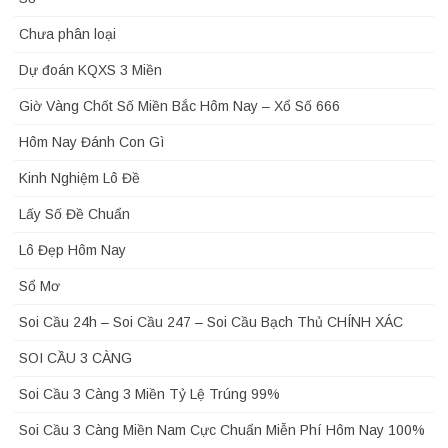
Chưa phân loại
Dự đoán KQXS 3 Miền
Giờ Vàng Chốt Số Miền Bắc Hôm Nay – Xổ Số 666
Hôm Nay Đánh Con Gì
Kinh Nghiệm Lô Đề
Lấy Số Đề Chuẩn
Lô Đẹp Hôm Nay
Sổ Mơ
Soi Cầu 24h – Soi Cầu 247 – Soi Cầu Bạch Thủ CHÍNH XÁC
SOI CẦU 3 CÀNG
Soi Cầu 3 Càng 3 Miền Tỷ Lệ Trúng 99%
Soi Cầu 3 Càng Miền Nam Cực Chuẩn Miễn Phí Hôm Nay 100%