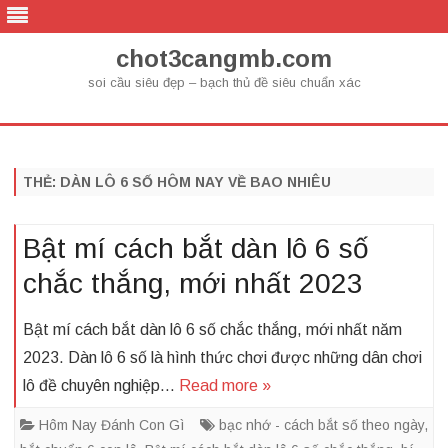
chot3cangmb.com
soi cầu siêu đẹp – bạch thủ đề siêu chuẩn xác
Skip
to
content
THẺ:
DÀN LÔ 6 SỐ HÔM NAY VỀ BAO NHIÊU
Bật mí cách bắt dàn lô 6 số
chắc thắng, mới nhất 2023
Bật mí cách bắt dàn lô 6 số chắc thắng, mới nhất năm
2023. Dàn lô 6 số là hình thức chơi được những dân chơi
lô đề chuyên nghiệp…
Read more »
Hôm Nay Đánh Con Gì
bạc nhớ - cách bắt số theo ngày
,