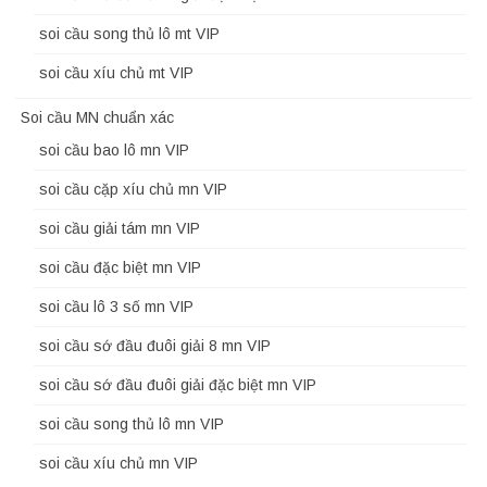
soi cầu song thủ lô mt VIP
soi cầu xíu chủ mt VIP
Soi cầu MN chuẩn xác
soi cầu bao lô mn VIP
soi cầu cặp xíu chủ mn VIP
soi cầu giải tám mn VIP
soi cầu đặc biệt mn VIP
soi cầu lô 3 số mn VIP
soi cầu sớ đầu đuôi giải 8 mn VIP
soi cầu sớ đầu đuôi giải đặc biệt mn VIP
soi cầu song thủ lô mn VIP
soi cầu xíu chủ mn VIP