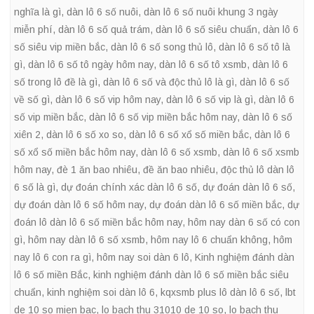
nghĩa là gì
,
dàn lô 6 số nuôi
,
dàn lô 6 số nuôi khung 3 ngày
miễn phí
,
dàn lô 6 số quả trám
,
dàn lô 6 số siêu chuẩn
,
dàn lô 6
số siêu vip miền bắc
,
dàn lô 6 số song thủ lô
,
dàn lô 6 số tô là
gì
,
dàn lô 6 số tô ngày hôm nay
,
dàn lô 6 số tô xsmb
,
dàn lô 6
số trong lô đề là gì
,
dàn lô 6 số và độc thủ lô là gì
,
dàn lô 6 số
về số gì
,
dàn lô 6 số vip hôm nay
,
dàn lô 6 số vip là gì
,
dàn lô 6
số vip miền bắc
,
dàn lô 6 số vip miền bắc hôm nay
,
dàn lô 6 số
xiên 2
,
dàn lô 6 số xo so
,
dàn lô 6 số xổ số miền bắc
,
dàn lô 6
số xổ số miền bắc hôm nay
,
dàn lô 6 số xsmb
,
dàn lô 6 số xsmb
hôm nay
,
đè 1 ăn bao nhiêu
,
đề ăn bao nhiêu
,
độc thủ lô dàn lô
6 số là gì
,
dự đoán chính xác dàn lô 6 số
,
dự đoán dàn lô 6 số
,
dự đoán dàn lô 6 số hôm nay
,
dự đoán dàn lô 6 số miền bắc
,
dự
đoán lô dàn lô 6 số miền bắc hôm nay
,
hôm nay dàn 6 số có con
gì
,
hôm nay dàn lô 6 số xsmb
,
hôm nay lô 6 chuẩn không
,
hôm
nay lô 6 con ra gì
,
hôm nay soi dàn 6 lô
,
Kinh nghiệm đánh dàn
lô 6 số miền Bắc
,
kinh nghiệm đánh dàn lô 6 số miền bắc siêu
chuẩn
,
kinh nghiệm soi dàn lô 6
,
kqxsmb plus lô dàn lô 6 số
,
lbt
de 10 so mien bac
,
lo bach thu 31010 de 10 so
,
lo bach thu