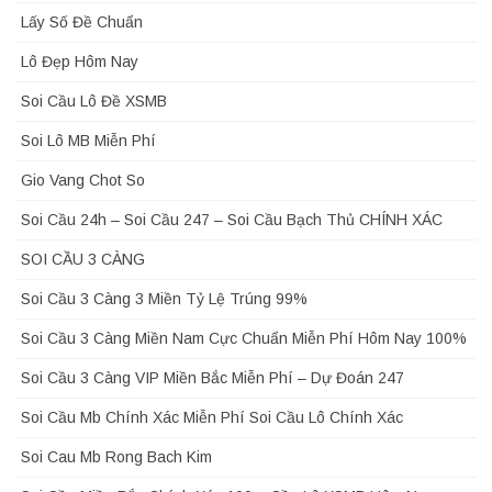
Lấy Số Đề Chuẩn
Lô Đẹp Hôm Nay
Soi Cầu Lô Đề XSMB
Soi Lô MB Miễn Phí
Gio Vang Chot So
Soi Cầu 24h – Soi Cầu 247 – Soi Cầu Bạch Thủ CHÍNH XÁC
SOI CẦU 3 CÀNG
Soi Cầu 3 Càng 3 Miền Tỷ Lệ Trúng 99%
Soi Cầu 3 Càng Miền Nam Cực Chuẩn Miễn Phí Hôm Nay 100%
Soi Cầu 3 Càng VIP Miền Bắc Miễn Phí – Dự Đoán 247
Soi Cầu Mb Chính Xác Miễn Phí Soi Cầu Lô Chính Xác
Soi Cau Mb Rong Bach Kim