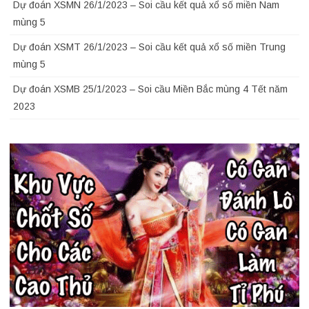
Dự đoán XSMN 26/1/2023 – Soi cầu kết quả xổ số miền Nam
mùng 5
Dự đoán XSMT 26/1/2023 – Soi cầu kết quả xổ số miền Trung
mùng 5
Dự đoán XSMB 25/1/2023 – Soi cầu Miền Bắc mùng 4 Tết năm
2023