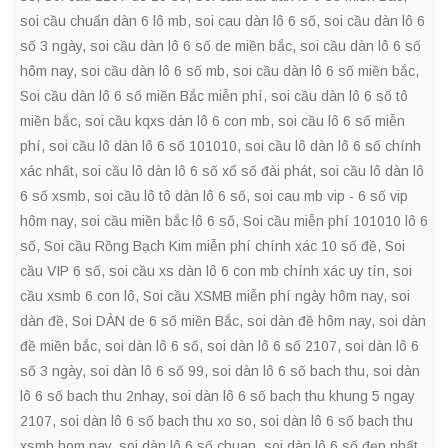
soi cầu chuẩn dàn 6 lô mb
,
soi cau dàn lô 6 số
,
soi cầu dàn lô 6
số 3 ngày
,
soi cầu dàn lô 6 số de miền bắc
,
soi cầu dàn lô 6 số
hôm nay
,
soi cầu dàn lô 6 số mb
,
soi cầu dàn lô 6 số miền bắc
,
Soi cầu dàn lô 6 số miền Bắc miễn phí
,
soi cầu dàn lô 6 số tô
miền bắc
,
soi cầu kqxs dàn lô 6 con mb
,
soi cầu lô 6 số miễn
phí
,
soi cầu lô dàn lô 6 số 101010
,
soi cầu lô dàn lô 6 số chính
xác nhất
,
soi cầu lô dàn lô 6 số xổ số đài phát
,
soi cầu lô dàn lô
6 số xsmb
,
soi cầu lô tô dàn lô 6 số
,
soi cau mb vip - 6 số vip
hôm nay
,
soi cầu miền bắc lô 6 số
,
Soi cầu miễn phí 101010 lô 6
số
,
Soi cầu Rồng Bạch Kim miễn phí chính xác 10 số đề
,
Soi
cầu VIP 6 số
,
soi cầu xs dàn lô 6 con mb chính xác uy tín
,
soi
cầu xsmb 6 con lô
,
Soi cầu XSMB miễn phí ngày hôm nay
,
soi
dàn đề
,
Soi DÀN de 6 số miền Bắc
,
soi dàn đề hôm nay
,
soi dàn
đề miền bắc
,
soi dàn lô 6 số
,
soi dàn lô 6 số 2107
,
soi dàn lô 6
số 3 ngày
,
soi dàn lô 6 số 99
,
soi dàn lô 6 số bach thu
,
soi dàn
lô 6 số bach thu 2nhay
,
soi dàn lô 6 số bach thu khung 5 ngay
2107
,
soi dàn lô 6 số bach thu xo so
,
soi dàn lô 6 số bach thu
xsmb hom nay
,
soi dàn lô 6 số chuan
,
soi dàn lô 6 số đẹp nhất