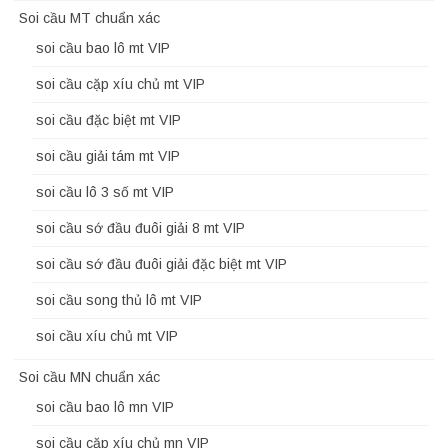
Soi cầu MT chuẩn xác
soi cầu bao lô mt VIP
soi cầu cặp xíu chủ mt VIP
soi cầu đặc biệt mt VIP
soi cầu giải tám mt VIP
soi cầu lô 3 số mt VIP
soi cầu sớ đầu đuôi giải 8 mt VIP
soi cầu sớ đầu đuôi giải đặc biệt mt VIP
soi cầu song thủ lô mt VIP
soi cầu xíu chủ mt VIP
Soi cầu MN chuẩn xác
soi cầu bao lô mn VIP
soi cầu cặp xíu chủ mn VIP