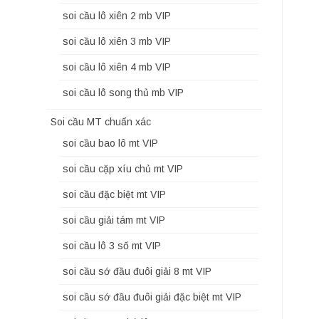
soi cầu lô xiên 2 mb VIP
soi cầu lô xiên 3 mb VIP
soi cầu lô xiên 4 mb VIP
soi cầu lô song thủ mb VIP
Soi cầu MT chuẩn xác
soi cầu bao lô mt VIP
soi cầu cặp xíu chủ mt VIP
soi cầu đặc biệt mt VIP
soi cầu giải tám mt VIP
soi cầu lô 3 số mt VIP
soi cầu sớ đầu đuôi giải 8 mt VIP
soi cầu sớ đầu đuôi giải đặc biệt mt VIP