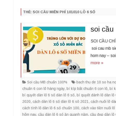
MB VIP
THẺ:
SOI CẦU MIỄN PHÍ 101010 LÔ 6 SỐ
SOI CẦU 
MB VIP
soi cầu
SOI CẦU 
MB VIP
SOI CẦU CHÍNH
soi cau mb si
SOI CẦU
hom nay – so
VIP
more »
SOI CẦU 
VIP
Soi cầu MB chuẩn 100%
bach thu de 10 so ha no
chuẩn 6 con lô hàng ngày
,
bí kíp bắt chuẩn 6 con lô
,
bí 
SOI CẦU
bí quyết dàn lô 6 số dàn lô 6 số
,
bí quyết đánh lô dàn lô
MB VIP
2020
,
cách dàn lô 6 số dàn lô 6 số 2021
,
cách nuôi lô dà
cách tính lô dàn lô 6 số chuẩn 100
,
cách vào tiền nuôi lô
hôm nay
,
cầu dàn lô 6 số ăn quanh năm
,
cầu đẹp dàn lô