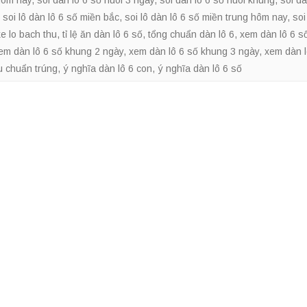
hôm nay
,
soi dàn lô 6 số nuôi 3 ngày
,
soi dàn lô 6 số nuôi khung
,
soi d
,
soi lô dàn lô 6 số miền bắc
,
soi lô dàn lô 6 số miền trung hôm nay
,
soi
e lo bach thu
,
tỉ lệ ăn dàn lô 6 số
,
tổng chuẩn dàn lô 6
,
xem dàn lô 6 s
em dàn lô 6 số khung 2 ngày
,
xem dàn lô 6 số khung 3 ngày
,
xem dàn 
u chuẩn trúng
,
ý nghĩa dàn lô 6 con
,
ý nghĩa dàn lô 6 số