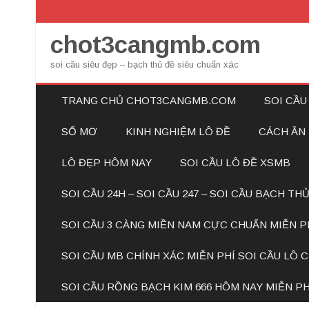
chot3cangmb.com
soi cầu siêu đẹp – bạch thủ đề siêu chuẩn xác
TRANG CHỦ CHOT3CANGMB.COM
SOI CẦU
SỔ MƠ
KINH NGHIỆM LÔ ĐỀ
CÁCH ĂN 
SOI CẦU 
VIP
LÔ ĐẸP HÔM NAY
SOI CẦU LÔ ĐỀ XSMB
SOI CẦU 
SOI CẦU 24H – SOI CẦU 247 – SOI CẦU BẠCH TH
MB VIP
SOI CẦU 3 CÀNG MIỀN NAM CỰC CHUẨN MIỄN P
SOI CẦU 
SOI CẦU MB CHÍNH XÁC MIỄN PHÍ SOI CẦU LÔ 
MB VIP
SOI CẦU RỒNG BẠCH KIM 666 HÔM NAY MIỄN PH
SOI CẦU 