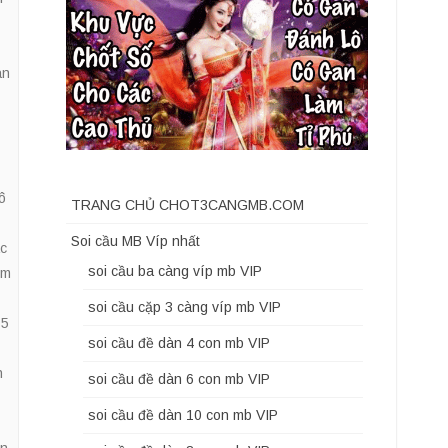
àn
ô
TRANG CHỦ CHOT3CANGMB.COM
Soi cầu MB Víp nhất
ác
soi cầu ba càng víp mb VIP
ôm
soi cầu cặp 3 càng víp mb VIP
 5
soi cầu đề dàn 4 con mb VIP
n
soi cầu đề dàn 6 con mb VIP
soi cầu đề dàn 10 con mb VIP