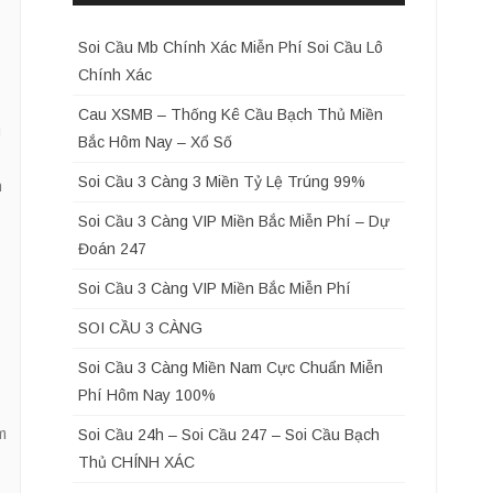
Soi Cầu Mb Chính Xác Miễn Phí Soi Cầu Lô
Chính Xác
Cau XSMB – Thống Kê Cầu Bạch Thủ Miền
g
Bắc Hôm Nay – Xổ Số
Soi Cầu 3 Càng 3 Miền Tỷ Lệ Trúng 99%
n
Soi Cầu 3 Càng VIP Miền Bắc Miễn Phí – Dự
Đoán 247
Soi Cầu 3 Càng VIP Miền Bắc Miễn Phí
SOI CẦU 3 CÀNG
Soi Cầu 3 Càng Miền Nam Cực Chuẩn Miễn
Phí Hôm Nay 100%
m
Soi Cầu 24h – Soi Cầu 247 – Soi Cầu Bạch
Thủ CHÍNH XÁC