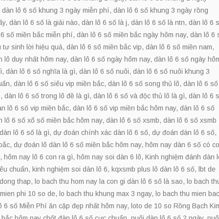
,
dàn lô 6 số khung 3 ngày miễn phí
,
dàn lô 6 số khung 3 ngày rồng
ấy
,
dàn lô 6 số là giải nào
,
dàn lô 6 số là j
,
dàn lô 6 số là ntn
,
dàn lô 6 
 6 số miền bắc miễn phí
,
dàn lô 6 số miền bắc ngày hôm nay
,
dàn lô 6 
 tư sinh lời hiệu quả
,
dàn lô 6 số miền bắc vip
,
dàn lô 6 số miền nam
,
n lô duy nhất hôm nay
,
dàn lô 6 số ngày hôm nay
,
dàn lô 6 số ngày hô
ì
,
dàn lô 6 số nghĩa là gì
,
dàn lô 6 số nuôi
,
dàn lô 6 số nuôi khung 3
huẩn
,
dàn lô 6 số siêu vip miền bắc
,
dàn lô 6 số song thủ lô
,
dàn lô 6 số
b
,
dàn lô 6 số trong lô đề là gì
,
dàn lô 6 số và độc thủ lô là gì
,
dàn lô 6 
n lô 6 số vip miền bắc
,
dàn lô 6 số vip miền bắc hôm nay
,
dàn lô 6 số
n lô 6 số xổ số miền bắc hôm nay
,
dàn lô 6 số xsmb
,
dàn lô 6 số xsmb
dàn lô 6 số là gì
,
dự đoán chính xác dàn lô 6 số
,
dự đoán dàn lô 6 số
,
bắc
,
dự đoán lô dàn lô 6 số miền bắc hôm nay
,
hôm nay dàn 6 số có c
,
hôm nay lô 6 con ra gì
,
hôm nay soi dàn 6 lô
,
Kinh nghiệm đánh dàn l
iêu chuẩn
,
kinh nghiệm soi dàn lô 6
,
kqxsmb plus lô dàn lô 6 số
,
lbt de
 dong thap
,
lo bach thu hom nay la con gi dàn lô 6 số là sao
,
lo bach th
 mien phi 10 so de
,
lo bach thu khung max 3 ngay
,
lo bach thu mien ba
lô 6 số Miễn Phí ăn cặp đẹp nhất hôm nay
,
loto de 10 so Rồng Bạch Ki
 bắc hôm nay chốt đàn lô 6 số cực chuẩn
,
nuôi dàn lô 6 số 2 ngày
,
nuô