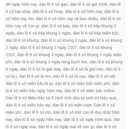
đề ngày hôm nay
,
dàn lô 6 số gan
,
dàn lô 6 số gia 100k
,
dàn lô
6 số hai nháy
,
dàn lô 6 số hnay
,
dàn lô 6 số hôm nay
,
dàn lô 6
số hôm nay mn
,
dàn lô 6 số hôm nay về bao nhiêu
,
dàn lô 6 số
hôm nay về con gì
,
dàn lô 6 số kép
,
dàn lô 6 số kép khung 2
ngày
,
dàn lô 6 số kép khung 5 ngày
,
dàn lô 6 số kép miền bắc
,
dàn lô 6 số khung
,
dàn lô 6 số khung 1 ngày
,
dàn lô 6 số khung
2 ngày
,
dàn lô 6 số khung 2 ngày 2107
,
dàn lô 6 số khung
2107
,
dàn lô 6 số khung 3 ngày
,
dàn lô 6 số khung 3 ngày miễn
phí
,
dàn lô 6 số khung 3 ngày rồng bạch kim
,
dàn lô 6 số khung
5 ngày
,
dàn lô 6 số là giải mấy
,
dàn lô 6 số là giải nào
,
dàn lô 6
số là j
,
dàn lô 6 số là ntn
,
dàn lô 6 số là sao
,
dàn lô 6 số mb
,
dàn lô 6 số miền bắc là gì
,
dàn lô 6 số miền bắc miễn phí
,
dàn
lô 6 số miền bắc ngày hôm nay
,
dàn lô 6 số miền bắc online
,
Dàn lô 6 số Miền Bắc và 5 cách tính đầu tư sinh lời hiệu quả
,
dàn lô 6 số miền bắc vip
,
dàn lô 6 số miền nam
,
Dàn lô 6 số
miền phí
,
dàn lô 6 số mn
,
dàn lô 6 số một con lô duy nhất hôm
nay
,
dàn lô 6 số ngày hôm nay
,
dàn lô 6 số ngày hôm qua
,
dàn
lô 6 số ngày mai
,
dàn lô 6 số ngày mai về con gì
,
dàn lô 6 số