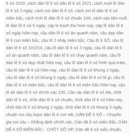
6 số 2020
,
cách dàn lô 6 số dàn lô 6 số 2021
,
cách nuôi lô dàn
lô 6 số 3 ngày
,
cách soi dàn lô 6 số
,
cách soi lô dàn lô 6 số
miền bắc
,
cách tính lô dàn lô 6 số chuẩn 100
,
cách vào tiền nuôi
lô dàn lô 6 số 5 ngày
,
cap lo bach thu hom nay
,
cặp lô dàn lô 6
số ngày hôm nay
,
cầu dàn lô 6 số ăn quanh năm
,
cầu đẹp dàn
lô 6 con miền bắc
,
cầu lô 2 nháy miền bắc
,
Cầu lô 6 SỐ
,
cầu lô
dàn lô 6 số 101010
,
cầu lô dàn lô 6 số 3 ngày
,
cầu lô dàn lô 6
số ăn quanh năm
,
cầu lô dàn lô 6 số chạy quanh năm
,
cầu lô
dàn lô 6 số đẹp nhất hôm nay
,
cầu lô dàn lô 6 số hình quả trám
,
cầu lô dàn lô 6 số hôm nay
,
cầu lô dàn lô 6 số khung 2 ngày
,
cầu lô dàn lô 6 số khung 5 ngày
,
cầu lô dàn lô 6 số là gì
,
cầu lô
dàn lô 6 số miền bắc
,
cầu lô dàn lô 6 số miền bắc hôm nay
,
cầu
lô de dàn lô 6 số chính xác 100
,
Cầu vip dàn lô 6 số mb
,
chốt
dàn lô 6 số
,
chốt dàn lô 6 số chuẩn
,
chốt dàn lô 6 số hôm nay
,
chốt dàn lô 6 số khung 2 ngày
,
chốt dàn lô 6 số khung 3 ngày
,
chuẩn soi cầu kqxs dàn lô 6 con mb
,
DÀN ĐỀ 6 SỐ – Chuyên
gia soi cầu – Khẳng định chính xác
,
Dàn đề 6 số miền Bắc
,
DÀN
ĐỀ 6 SỐ MIỀN BẮC - CHỐT SỐ VIP
,
Dàn đề 6 số siêu chuẩn
,