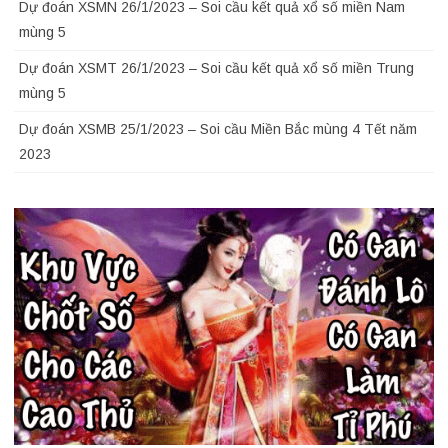
Dự đoán XSMN 26/1/2023 – Soi cầu kết quả xổ số miền Nam
mùng 5
Dự đoán XSMT 26/1/2023 – Soi cầu kết quả xổ số miền Trung
mùng 5
Dự đoán XSMB 25/1/2023 – Soi cầu Miền Bắc mùng 4 Tết năm
2023