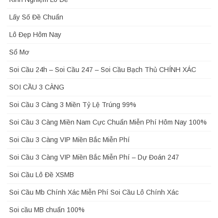
Lấy Số Đề Chuẩn
Lô Đẹp Hôm Nay
Sổ Mơ
Soi Cầu 24h – Soi Cầu 247 – Soi Cầu Bạch Thủ CHÍNH XÁC
SOI CẦU 3 CÀNG
Soi Cầu 3 Càng 3 Miền Tỷ Lệ Trúng 99%
Soi Cầu 3 Càng Miền Nam Cực Chuẩn Miễn Phí Hôm Nay 100%
Soi Cầu 3 Càng VIP Miền Bắc Miễn Phí
Soi Cầu 3 Càng VIP Miền Bắc Miễn Phí – Dự Đoán 247
Soi Cầu Lô Đề XSMB
Soi Cầu Mb Chính Xác Miễn Phí Soi Cầu Lô Chính Xác
Soi cầu MB chuẩn 100%