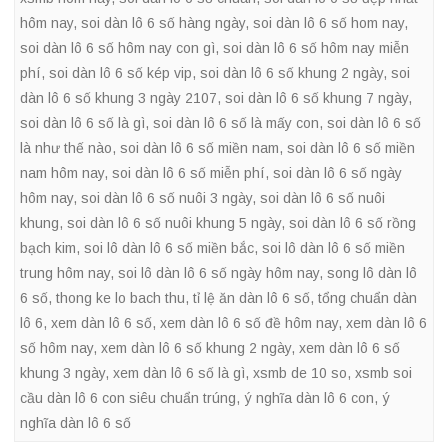
hôm nay
,
soi dàn lô 6 số hàng ngày
,
soi dàn lô 6 số hom nay
,
soi dàn lô 6 số hôm nay con gì
,
soi dàn lô 6 số hôm nay miễn
phí
,
soi dàn lô 6 số kép vip
,
soi dàn lô 6 số khung 2 ngày
,
soi
dàn lô 6 số khung 3 ngày 2107
,
soi dàn lô 6 số khung 7 ngày
,
soi dàn lô 6 số là gì
,
soi dàn lô 6 số là mấy con
,
soi dàn lô 6 số
là như thế nào
,
soi dàn lô 6 số miền nam
,
soi dàn lô 6 số miền
nam hôm nay
,
soi dàn lô 6 số miễn phí
,
soi dàn lô 6 số ngày
hôm nay
,
soi dàn lô 6 số nuôi 3 ngày
,
soi dàn lô 6 số nuôi
khung
,
soi dàn lô 6 số nuôi khung 5 ngày
,
soi dàn lô 6 số rồng
bạch kim
,
soi lô dàn lô 6 số miền bắc
,
soi lô dàn lô 6 số miền
trung hôm nay
,
soi lô dàn lô 6 số ngày hôm nay
,
song lô dàn lô
6 số
,
thong ke lo bach thu
,
tỉ lệ ăn dàn lô 6 số
,
tổng chuẩn dàn
lô 6
,
xem dàn lô 6 số
,
xem dàn lô 6 số đề hôm nay
,
xem dàn lô 6
số hôm nay
,
xem dàn lô 6 số khung 2 ngày
,
xem dàn lô 6 số
khung 3 ngày
,
xem dàn lô 6 số là gì
,
xsmb de 10 so
,
xsmb soi
cầu dàn lô 6 con siêu chuẩn trúng
,
ý nghĩa dàn lô 6 con
,
ý
nghĩa dàn lô 6 số