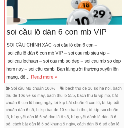
soi cầu lô dàn 6 con mb VIP
SOI CẦU CHÍNH XÁC -soi cầu lô dàn 6 con –
soi cầu lô dàn 6 con mb VIP – soi cau mb sieu vip –
soi cau lochuan – soi cau mb so dep – soi cau mb so dep
hom nay – soi cầu xsmb Bạn là người thường xuyên lên
mạng, để…
Read more »
Soi cầu MB chuẩn 100%
bach thu de 10 so ha noi
,
bach
thu de 10s ve so may
,
bach thu lo 555
,
bach thu lo vip mb
,
bắt
chuẩn 6 con lô hàng ngày
,
bí kíp bắt chuẩn 6 con lô
,
bí kíp bắt
chuẩn dàn 6 số
,
bi kip bat de 10 so bach thu
,
bí kíp soi chuẩn
lô
,
bí quyết dàn lô 6 số dàn lô 6 số
,
bí quyết đánh lô dàn lô 6
số
,
cách bắt dàn lô 6 số khung 5 ngày
,
cách dàn lô 6 số dàn lô