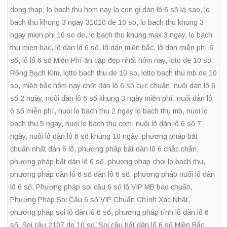
dong thap
,
lo bach thu hom nay la con gi dàn lô 6 số là sao
,
lo
bach thu khung 3 ngay 31010 de 10 so
,
lo bach thu khung 3
ngay mien phi 10 so de
,
lo bach thu khung max 3 ngay
,
lo bach
thu mien bac
,
lô dàn lô 6 số
,
lô dàn miền bắc
,
lô dàn miễn phí 6
số
,
lô lô 6 số Miễn Phí ăn cặp đẹp nhất hôm nay
,
loto de 10 so
Rồng Bạch Kim
,
lotto bach thu de 10 so
,
lotto bach thu mb de 10
so
,
miền bắc hôm nay chốt đàn lô 6 số cực chuẩn
,
nuôi dàn lô 6
số 2 ngày
,
nuôi dàn lô 6 số khung 3 ngày miễn phí
,
nuôi dàn lô
6 số miễn phí
,
nuoi lo bach thu 2 ngay lo bach thu mb
,
nuoi lo
bach thu 5 ngay
,
nuoi lo bach thu.com
,
nuôi lô dàn lô 6 số 7
ngày
,
nuôi lô dàn lô 6 số khung 10 ngày
,
phương pháp bắt
chuẩn nhất dàn 6 lô
,
phương pháp bắt dàn lô 6 chắc chắn
,
phương pháp bắt dàn lô 6 số
,
phuong phap choi lo bach thu
,
phương pháp dàn lô 6 số dàn lô 6 số
,
phương pháp nuôi lô dàn
lô 6 số
,
Phương pháp soi cầu 6 số lô VIP MB bao chuẩn
,
Phương Pháp Soi Cầu 6 số VIP Chuẩn Chính Xác Nhất
,
phương pháp soi lô dàn lô 6 số
,
phương pháp tính lô dàn lô 6
số
,
Soi cầu 2107 de 10 so
,
Soi cầu bắt dàn lô 6 số Miền Bắc
,