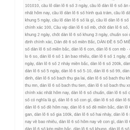
101010
,
cầu lô dàn lô 6 số 3 ngày
,
cầu lô dàn lô 6 số ă
nhất hôm nay
,
cầu lô dàn lô 6 số hình quả trám
,
cầu lô d
khung 5 ngày
,
cầu lô dàn lô 6 số là gì
,
cầu lô dàn lô 6 số
chính xác 100
,
Cầu vip dàn lô 6 số mb
,
chốt dàn lô 6 số
,
khung 2 ngày
,
chốt dàn lô 6 số khung 3 ngày
,
chuẩn soi 
định chính xác
,
Dàn đề 6 số miền Bắc
,
DÀN ĐỀ 6 SỐ MI
số dàn lô 6 số miền bắc
,
dàn lô 6 con
,
dàn lô 6 con mb - 
lo 6 so
,
dàn lô 6 số 1 ăn bao nhiêu
,
dàn lô 6 số 1 ngày
,
d
ngày
,
dàn lô 6 số 2 nháy miền bắc
,
dàn lô 6 số 200k
,
dàn
dàn lô 6 số 5 ngày
,
dàn lô 6 số 5-10
,
dàn lô 6 số 99
,
dàn
dinh
,
dàn lô 6 số bach thu gia lai
,
dàn lô 6 số bach thu k
thu mn
,
dàn lô 6 số bach thu tien
,
dàn lô 6 số bach thu 
chính xác nhất hôm nay
,
dàn lô 6 số chuẩn
,
dàn lô 6 số
số có nghĩa là gì
,
dàn lô 6 số con gì
,
dàn lô 6 số dàn lô 6
dàn lô 6 số đề hôm nay
,
dàn lô 6 số đề miền bắc
,
dàn lô
gan
,
dàn lô 6 số gia 100k
,
dàn lô 6 số hai nháy
,
dàn lô 6
nay về bao nhiêu
,
dàn lô 6 số hôm nay về con gì
,
dàn lô 
dàn lô 6 số kép miền bắc
,
dàn lô 6 số khung
,
dàn lô 6 s