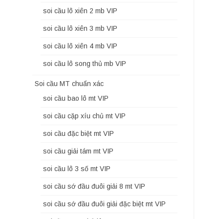
soi cầu lô xiên 2 mb VIP
soi cầu lô xiên 3 mb VIP
soi cầu lô xiên 4 mb VIP
soi cầu lô song thủ mb VIP
Soi cầu MT chuẩn xác
soi cầu bao lô mt VIP
soi cầu cặp xíu chủ mt VIP
soi cầu đặc biệt mt VIP
soi cầu giải tám mt VIP
soi cầu lô 3 số mt VIP
soi cầu sớ đầu đuôi giải 8 mt VIP
soi cầu sớ đầu đuôi giải đặc biệt mt VIP