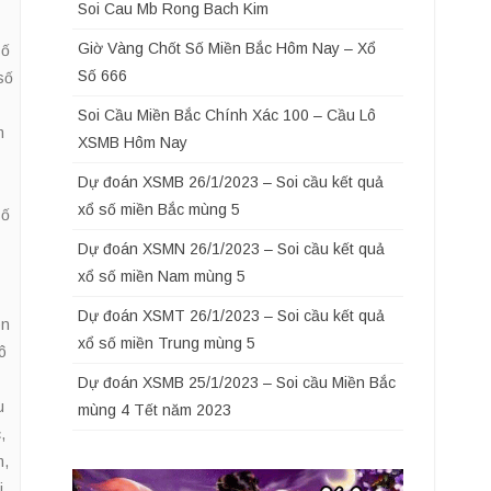
Soi Cau Mb Rong Bach Kim
Giờ Vàng Chốt Số Miền Bắc Hôm Nay – Xổ
số
Số 666
số
Soi Cầu Miền Bắc Chính Xác 100 – Cầu Lô
m
XSMB Hôm Nay
Dự đoán XSMB 26/1/2023 – Soi cầu kết quả
xổ số miền Bắc mùng 5
số
Dự đoán XSMN 26/1/2023 – Soi cầu kết quả
xổ số miền Nam mùng 5
Dự đoán XSMT 26/1/2023 – Soi cầu kết quả
on
xổ số miền Trung mùng 5
ô
Dự đoán XSMB 25/1/2023 – Soi cầu Miền Bắc
u
mùng 4 Tết năm 2023
c
,
m
,
i