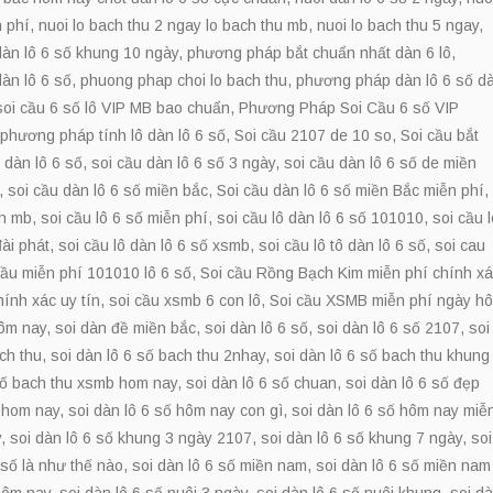
n phí
,
nuoi lo bach thu 2 ngay lo bach thu mb
,
nuoi lo bach thu 5 ngay
,
dàn lô 6 số khung 10 ngày
,
phương pháp bắt chuẩn nhất dàn 6 lô
,
àn lô 6 số
,
phuong phap choi lo bach thu
,
phương pháp dàn lô 6 số d
oi cầu 6 số lô VIP MB bao chuẩn
,
Phương Pháp Soi Cầu 6 số VIP
phương pháp tính lô dàn lô 6 số
,
Soi cầu 2107 de 10 so
,
Soi cầu bắt
 dàn lô 6 số
,
soi cầu dàn lô 6 số 3 ngày
,
soi cầu dàn lô 6 số de miền
,
soi cầu dàn lô 6 số miền bắc
,
Soi cầu dàn lô 6 số miền Bắc miễn phí
,
on mb
,
soi cầu lô 6 số miễn phí
,
soi cầu lô dàn lô 6 số 101010
,
soi cầu l
đài phát
,
soi cầu lô dàn lô 6 số xsmb
,
soi cầu lô tô dàn lô 6 số
,
soi cau
cầu miễn phí 101010 lô 6 số
,
Soi cầu Rồng Bạch Kim miễn phí chính x
hính xác uy tín
,
soi cầu xsmb 6 con lô
,
Soi cầu XSMB miễn phí ngày h
hôm nay
,
soi dàn đề miền bắc
,
soi dàn lô 6 số
,
soi dàn lô 6 số 2107
,
soi
ch thu
,
soi dàn lô 6 số bach thu 2nhay
,
soi dàn lô 6 số bach thu khung
 số bach thu xsmb hom nay
,
soi dàn lô 6 số chuan
,
soi dàn lô 6 số đẹp
ố hom nay
,
soi dàn lô 6 số hôm nay con gì
,
soi dàn lô 6 số hôm nay miễ
y
,
soi dàn lô 6 số khung 3 ngày 2107
,
soi dàn lô 6 số khung 7 ngày
,
soi
 số là như thế nào
,
soi dàn lô 6 số miền nam
,
soi dàn lô 6 số miền nam