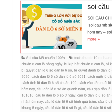
soi cầu
SOI CẦU CHÍNH
soi cau mb si
hom nay – so
more »
Soi cầu MB chuẩn 100%
bach thu de 10 so ha no
chuẩn 6 con lô hàng ngày
,
bí kíp bắt chuẩn 6 con lô
,
bí 
bí quyết dàn lô 6 số dàn lô 6 số
,
bí quyết đánh lô dàn lô
2020
,
cách dàn lô 6 số dàn lô 6 số 2021
,
cách nuôi lô dà
cách tính lô dàn lô 6 số chuẩn 100
,
cách vào tiền nuôi lô
hôm nay
,
cầu dàn lô 6 số ăn quanh năm
,
cầu đẹp dàn lô
101010
,
cầu lô dàn lô 6 số 3 ngày
,
cầu lô dàn lô 6 số ă
nhất hôm nay
,
cầu lô dàn lô 6 số hình quả trám
,
cầu lô d
khung 5 ngày
,
cầu lô dàn lô 6 số là gì
,
cầu lô dàn lô 6 số