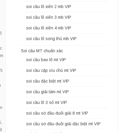
soi cầu lô xiên 2 mb VIP
soi cầu lô xiên 3 mb VIP
soi cầu lô xiên 4 mb VIP
ô
soi cầu lô song thủ mb VIP
ác
Soi cầu MT chuẩn xác
ôm
soi cầu bao lô mt VIP
soi cầu cặp xíu chủ mt VIP
 5
soi cầu đặc biệt mt VIP
n
soi cầu giải tám mt VIP
soi cầu lô 3 số mt VIP
àn
soi cầu sớ đầu đuôi giải 8 mt VIP
ố
,
soi cầu sớ đầu đuôi giải đặc biệt mt VIP
lô