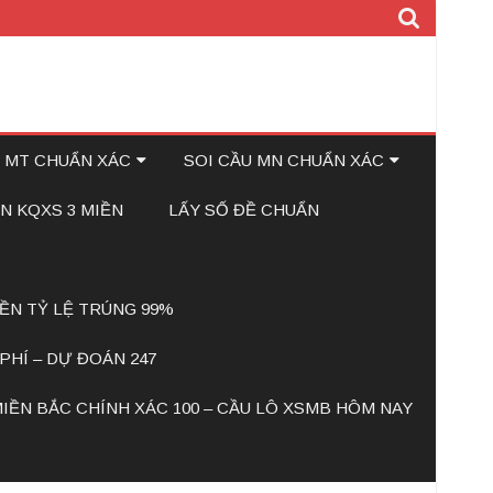
U MT CHUẨN XÁC
SOI CẦU MN CHUẨN XÁC
N KQXS 3 MIỀN
LẤY SỐ ĐỀ CHUẨN
 BAO LÔ MT VIP
SOI CẦU BAO LÔ MN VIP
 CẶP XÍU CHỦ MT
SOI CẦU CẶP XÍU CHỦ MN
VIP
IỀN TỶ LỆ TRÚNG 99%
ĐẶC BIỆT MT VIP
SOI CẦU GIẢI TÁM MN VIP
PHÍ – DỰ ĐOÁN 247
GIẢI TÁM MT VIP
SOI CẦU ĐẶC BIỆT MN VIP
MIỀN BẮC CHÍNH XÁC 100 – CẦU LÔ XSMB HÔM NAY
LÔ 3 SỐ MT VIP
SOI CẦU LÔ 3 SỐ MN VIP