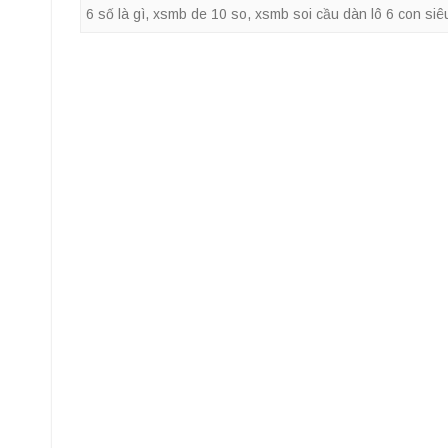
6 số là gì
,
xsmb de 10 so
,
xsmb soi cầu dàn lô 6 con siê