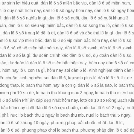
 tư sinh lời hiệu quả
,
dàn lô 6 số miền bắc vip
,
dàn lô 6 số miền nam
,
n lô duy nhất hôm nay
,
dàn lô 6 số ngày hôm nay
,
dàn lô 6 số ngày hô
ì
,
dàn lô 6 số nghĩa là gì
,
dàn lô 6 số nuôi
,
dàn lô 6 số nuôi khung 3
huẩn
,
dàn lô 6 số siêu vip miền bắc
,
dàn lô 6 số song thủ lô
,
dàn lô 6 số
b
,
dàn lô 6 số trong lô đề là gì
,
dàn lô 6 số và độc thủ lô là gì
,
dàn lô 6 
n lô 6 số vip miền bắc
,
dàn lô 6 số vip miền bắc hôm nay
,
dàn lô 6 số
n lô 6 số xổ số miền bắc hôm nay
,
dàn lô 6 số xsmb
,
dàn lô 6 số xsmb
dàn lô 6 số là gì
,
dự đoán chính xác dàn lô 6 số
,
dự đoán dàn lô 6 số
,
bắc
,
dự đoán lô dàn lô 6 số miền bắc hôm nay
,
hôm nay dàn 6 số có c
,
hôm nay lô 6 con ra gì
,
hôm nay soi dàn 6 lô
,
Kinh nghiệm đánh dàn l
iêu chuẩn
,
kinh nghiệm soi dàn lô 6
,
kqxsmb plus lô dàn lô 6 số
,
lbt de
 dong thap
,
lo bach thu hom nay la con gi dàn lô 6 số là sao
,
lo bach th
 mien phi 10 so de
,
lo bach thu khung max 3 ngay
,
lo bach thu mien ba
lô 6 số Miễn Phí ăn cặp đẹp nhất hôm nay
,
loto de 10 so Rồng Bạch Ki
 bắc hôm nay chốt đàn lô 6 số cực chuẩn
,
nuôi dàn lô 6 số 2 ngày
,
nuô
n phí
,
nuoi lo bach thu 2 ngay lo bach thu mb
,
nuoi lo bach thu 5 ngay
,
dàn lô 6 số khung 10 ngày
,
phương pháp bắt chuẩn nhất dàn 6 lô
,
àn lô 6 số
,
phuong phap choi lo bach thu
,
phương pháp dàn lô 6 số d