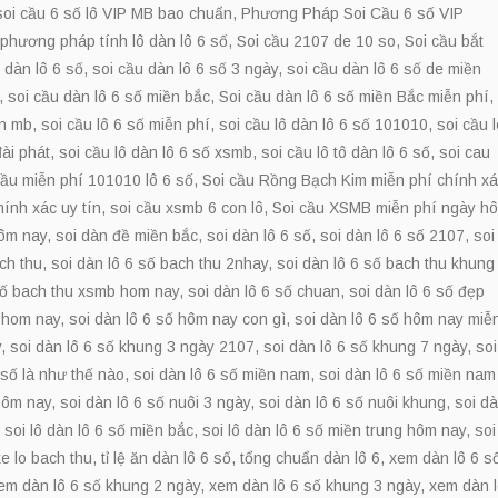
oi cầu 6 số lô VIP MB bao chuẩn
,
Phương Pháp Soi Cầu 6 số VIP
phương pháp tính lô dàn lô 6 số
,
Soi cầu 2107 de 10 so
,
Soi cầu bắt
 dàn lô 6 số
,
soi cầu dàn lô 6 số 3 ngày
,
soi cầu dàn lô 6 số de miền
,
soi cầu dàn lô 6 số miền bắc
,
Soi cầu dàn lô 6 số miền Bắc miễn phí
,
on mb
,
soi cầu lô 6 số miễn phí
,
soi cầu lô dàn lô 6 số 101010
,
soi cầu l
đài phát
,
soi cầu lô dàn lô 6 số xsmb
,
soi cầu lô tô dàn lô 6 số
,
soi cau
cầu miễn phí 101010 lô 6 số
,
Soi cầu Rồng Bạch Kim miễn phí chính x
hính xác uy tín
,
soi cầu xsmb 6 con lô
,
Soi cầu XSMB miễn phí ngày h
hôm nay
,
soi dàn đề miền bắc
,
soi dàn lô 6 số
,
soi dàn lô 6 số 2107
,
soi
ch thu
,
soi dàn lô 6 số bach thu 2nhay
,
soi dàn lô 6 số bach thu khung
 số bach thu xsmb hom nay
,
soi dàn lô 6 số chuan
,
soi dàn lô 6 số đẹp
ố hom nay
,
soi dàn lô 6 số hôm nay con gì
,
soi dàn lô 6 số hôm nay miễ
y
,
soi dàn lô 6 số khung 3 ngày 2107
,
soi dàn lô 6 số khung 7 ngày
,
soi
 số là như thế nào
,
soi dàn lô 6 số miền nam
,
soi dàn lô 6 số miền nam
hôm nay
,
soi dàn lô 6 số nuôi 3 ngày
,
soi dàn lô 6 số nuôi khung
,
soi d
,
soi lô dàn lô 6 số miền bắc
,
soi lô dàn lô 6 số miền trung hôm nay
,
soi
e lo bach thu
,
tỉ lệ ăn dàn lô 6 số
,
tổng chuẩn dàn lô 6
,
xem dàn lô 6 s
em dàn lô 6 số khung 2 ngày
,
xem dàn lô 6 số khung 3 ngày
,
xem dàn 