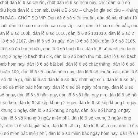
chốt dàn lô 6 số chuẩn
,
chốt dàn lô 6 số hôm nay
,
chốt dàn lô 6 số
cầu kqxs dàn lô 6 con mb
,
DÀN ĐỀ 6 SỐ – Chuyên gia soi cầu – Khẳn
ỀN BẮC - CHỐT SỐ VIP
,
Dàn đề 6 số siêu chuẩn
,
dàn đề mb chuẩn 10
chốt dàn lô 6 con mb siêu cao cấp víp - soi
,
dàn lô 6 con miền bắc
,
da
àn lô 6 số 100k
,
dàn lô 6 số 1010
,
dàn lô 6 số 101010
,
dàn lô 6 số 2
 lô 6 số 2107
,
dàn lô 6 số 3 ngày
,
dàn lô 6 số 300k
,
dàn lô 6 số 3105
,
 lô 6 số ăn bao nhiêu
,
dàn lô 6 số bach thu
,
dàn lô 6 số bach thu binh
hung 2 ngay lo bach thu dlk
,
dàn lô 6 số bach thu mb
,
dàn lô 6 số bach
xsmb hom nay
,
dàn lô 6 số bất bại
,
dàn lô 6 số chắc thắng
,
dàn lô 6 số
 chuẩn 100
,
dàn lô 6 số chuẩn hôm nay
,
dàn lô 6 số chuẩn xác
,
dàn lô 6
 số đề là gì
,
dàn lô 6 số dàn lô 6 số duy nhất một con
,
dàn lô 6 số đề
,
 6 số đề miền bắc hôm nay
,
dàn lô 6 số đề ngày hôm nay
,
dàn lô 6 số
 số hnay
,
dàn lô 6 số hôm nay
,
dàn lô 6 số hôm nay mn
,
dàn lô 6 số hô
6 số kép
,
dàn lô 6 số kép khung 2 ngày
,
dàn lô 6 số kép khung 5 ngày
,
ố khung 1 ngày
,
dàn lô 6 số khung 2 ngày
,
dàn lô 6 số khung 2 ngày
,
dàn lô 6 số khung 3 ngày miễn phí
,
dàn lô 6 số khung 3 ngày rồng
ấy
,
dàn lô 6 số là giải nào
,
dàn lô 6 số là j
,
dàn lô 6 số là ntn
,
dàn lô 6 
 6 số miền bắc miễn phí
,
dàn lô 6 số miền bắc ngày hôm nay
,
dàn lô 6 