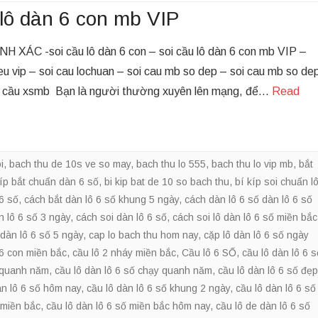
 lô dàn 6 con mb VIP
 XÁC -soi cầu lô dàn 6 con – soi cầu lô dàn 6 con mb VIP –
eu vip – soi cau lochuan – soi cau mb so dep – soi cau mb so de
i cầu xsmb Bạn là người thường xuyên lên mạng, để…
Read
i
,
bach thu de 10s ve so may
,
bach thu lo 555
,
bach thu lo vip mb
,
bắt
kíp bắt chuẩn dàn 6 số
,
bi kip bat de 10 so bach thu
,
bí kíp soi chuẩn l
 6 số
,
cách bắt dàn lô 6 số khung 5 ngày
,
cách dàn lô 6 số dàn lô 6 số
n lô 6 số 3 ngày
,
cách soi dàn lô 6 số
,
cách soi lô dàn lô 6 số miền bắc
 dàn lô 6 số 5 ngày
,
cap lo bach thu hom nay
,
cặp lô dàn lô 6 số ngày
 6 con miền bắc
,
cầu lô 2 nháy miền bắc
,
Cầu lô 6 SỐ
,
cầu lô dàn lô 6 s
n quanh năm
,
cầu lô dàn lô 6 số chạy quanh năm
,
cầu lô dàn lô 6 số đẹp
àn lô 6 số hôm nay
,
cầu lô dàn lô 6 số khung 2 ngày
,
cầu lô dàn lô 6 số
 miền bắc
,
cầu lô dàn lô 6 số miền bắc hôm nay
,
cầu lô de dàn lô 6 số