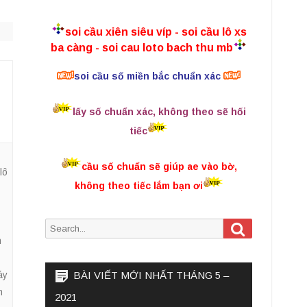
 SỚ ĐẦU ĐUÔI
SOI CẦU SỚ ĐẦU ĐUÔI
T VIP
GIẢI 8 MN VIP
soi cầu xiên siêu víp - soi cầu lô xs
ba càng - soi cau loto bach thu mb
 SỚ ĐẦU ĐUÔI
SOI CẦU SỚ ĐẦU ĐUÔI
 BIỆT MT VIP
GIẢI ĐẶC BIỆT MN VIP
soi cầu số miền bắc chuẩn xác
 SONG THỦ LÔ
SOI CẦU SONG THỦ LÔ
lấy số chuẩn xác, không theo sẽ hối
MN VIP
tiếc
XÍU CHỦ MT VIP
SOI CẦU XÍU CHỦ MN VIP
cầu số chuẩn sẽ giúp ae vào bờ,
lô
không theo tiếc lắm bạn ơi
Search
Search
h
for:
áy
BÀI VIẾT MỚI NHẤT THÁNG 5 –
h
2021