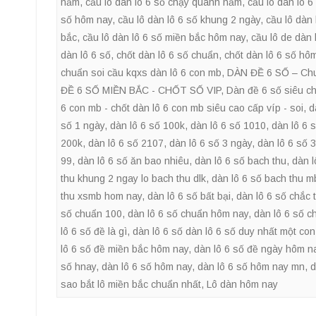
năm
,
cầu lô dàn lô 6 số chạy quanh năm
,
cầu lô dàn lô 
số hôm nay
,
cầu lô dàn lô 6 số khung 2 ngày
,
cầu lô dàn
bắc
,
cầu lô dàn lô 6 số miền bắc hôm nay
,
cầu lô de dàn 
dàn lô 6 số
,
chốt dàn lô 6 số chuẩn
,
chốt dàn lô 6 số hô
chuẩn soi cầu kqxs dàn lô 6 con mb
,
DÀN ĐỀ 6 SỐ – Chuy
ĐỀ 6 SỐ MIỀN BẮC - CHỐT SỐ VIP
,
Dàn đề 6 số siêu c
6 con mb - chốt dàn lô 6 con mb siêu cao cấp víp - soi
,
d
số 1 ngày
,
dàn lô 6 số 100k
,
dàn lô 6 số 1010
,
dàn lô 6 
200k
,
dàn lô 6 số 2107
,
dàn lô 6 số 3 ngày
,
dàn lô 6 số 
99
,
dàn lô 6 số ăn bao nhiêu
,
dàn lô 6 số bach thu
,
dàn l
thu khung 2 ngay lo bach thu dlk
,
dàn lô 6 số bach thu m
thu xsmb hom nay
,
dàn lô 6 số bất bại
,
dàn lô 6 số chắc 
số chuẩn 100
,
dàn lô 6 số chuẩn hôm nay
,
dàn lô 6 số c
lô 6 số đề là gì
,
dàn lô 6 số dàn lô 6 số duy nhất một con
lô 6 số đề miền bắc hôm nay
,
dàn lô 6 số đề ngày hôm n
số hnay
,
dàn lô 6 số hôm nay
,
dàn lô 6 số hôm nay mn
,
d
sao bắt lô miền bắc chuẩn nhất
,
Lô dàn hôm nay