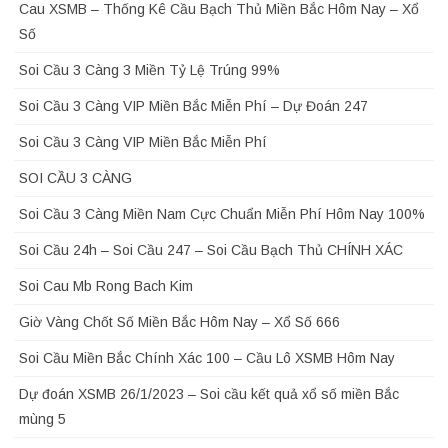
Cau XSMB – Thống Kê Cầu Bạch Thủ Miền Bắc Hôm Nay – Xổ
Số
Soi Cầu 3 Càng 3 Miền Tỷ Lệ Trúng 99%
Soi Cầu 3 Càng VIP Miền Bắc Miễn Phí – Dự Đoán 247
Soi Cầu 3 Càng VIP Miền Bắc Miễn Phí
SOI CẦU 3 CÀNG
Soi Cầu 3 Càng Miền Nam Cực Chuẩn Miễn Phí Hôm Nay 100%
Soi Cầu 24h – Soi Cầu 247 – Soi Cầu Bạch Thủ CHÍNH XÁC
Soi Cau Mb Rong Bach Kim
Giờ Vàng Chốt Số Miền Bắc Hôm Nay – Xổ Số 666
Soi Cầu Miền Bắc Chính Xác 100 – Cầu Lô XSMB Hôm Nay
Dự đoán XSMB 26/1/2023 – Soi cầu kết quả xổ số miền Bắc
mùng 5