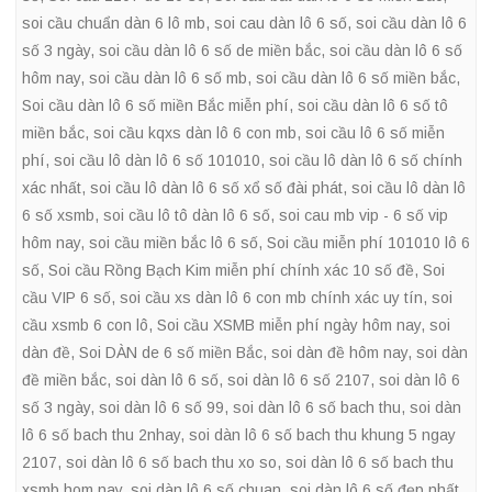
soi cầu chuẩn dàn 6 lô mb
,
soi cau dàn lô 6 số
,
soi cầu dàn lô 6
số 3 ngày
,
soi cầu dàn lô 6 số de miền bắc
,
soi cầu dàn lô 6 số
hôm nay
,
soi cầu dàn lô 6 số mb
,
soi cầu dàn lô 6 số miền bắc
,
Soi cầu dàn lô 6 số miền Bắc miễn phí
,
soi cầu dàn lô 6 số tô
miền bắc
,
soi cầu kqxs dàn lô 6 con mb
,
soi cầu lô 6 số miễn
phí
,
soi cầu lô dàn lô 6 số 101010
,
soi cầu lô dàn lô 6 số chính
xác nhất
,
soi cầu lô dàn lô 6 số xổ số đài phát
,
soi cầu lô dàn lô
6 số xsmb
,
soi cầu lô tô dàn lô 6 số
,
soi cau mb vip - 6 số vip
hôm nay
,
soi cầu miền bắc lô 6 số
,
Soi cầu miễn phí 101010 lô 6
số
,
Soi cầu Rồng Bạch Kim miễn phí chính xác 10 số đề
,
Soi
cầu VIP 6 số
,
soi cầu xs dàn lô 6 con mb chính xác uy tín
,
soi
cầu xsmb 6 con lô
,
Soi cầu XSMB miễn phí ngày hôm nay
,
soi
dàn đề
,
Soi DÀN de 6 số miền Bắc
,
soi dàn đề hôm nay
,
soi dàn
đề miền bắc
,
soi dàn lô 6 số
,
soi dàn lô 6 số 2107
,
soi dàn lô 6
số 3 ngày
,
soi dàn lô 6 số 99
,
soi dàn lô 6 số bach thu
,
soi dàn
lô 6 số bach thu 2nhay
,
soi dàn lô 6 số bach thu khung 5 ngay
2107
,
soi dàn lô 6 số bach thu xo so
,
soi dàn lô 6 số bach thu
xsmb hom nay
,
soi dàn lô 6 số chuan
,
soi dàn lô 6 số đẹp nhất