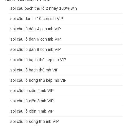
soi cầu bạch thủ lô 2 nháy 100% win
soi cầu dàn lô 10 con mb VIP
soi cầu lô dàn 4 con mb VIP
soi cầu lô dàn 6 con mb VIP
soi cầu lô dàn 8 con mb VIP
soi cầu lô bạch thủ kép mb VIP
soi cầu lô bạch thủ mb VIP
soi cầu lô song thủ kép mb VIP
soi cầu lô xiên 2 mb VIP
soi cầu lô xiên 3 mb VIP
soi cầu lô xiên 4 mb VIP
soi cầu lô song thủ mb VIP