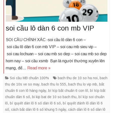
soi cầu lô dàn 6 con mb VIP
SOI CẦU CHÍNH XÁC -soi cầu lô dàn 6 con –
soi cầu lô dàn 6 con mb VIP – soi cau mb sieu vip –
soi cau lochuan – soi cau mb so dep – soi cau mb so dep
hom nay – soi cầu xsmb Bạn là người thường xuyên lên
mạng, để…
Read more »
Soi cầu MB chuẩn 100%
bach thu de 10 so ha noi
,
bach
thu de 10s ve so may
,
bach thu lo 555
,
bach thu lo vip mb
,
bắt
chuẩn 6 con lô hàng ngày
,
bí kíp bắt chuẩn 6 con lô
,
bí kíp bắt
chuẩn dàn 6 số
,
bi kip bat de 10 so bach thu
,
bí kíp soi chuẩn
lô
,
bí quyết dàn lô 6 số dàn lô 6 số
,
bí quyết đánh lô dàn lô 6
số
,
cách bắt dàn lô 6 số khung 5 ngày
,
cách dàn lô 6 số dàn lô