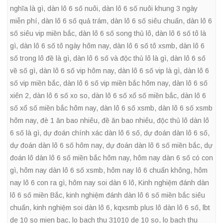
nghĩa là gì
,
dàn lô 6 số nuôi
,
dàn lô 6 số nuôi khung 3 ngày
miễn phí
,
dàn lô 6 số quả trám
,
dàn lô 6 số siêu chuẩn
,
dàn lô 6
số siêu vip miền bắc
,
dàn lô 6 số song thủ lô
,
dàn lô 6 số tô là
gì
,
dàn lô 6 số tô ngày hôm nay
,
dàn lô 6 số tô xsmb
,
dàn lô 6
số trong lô đề là gì
,
dàn lô 6 số và độc thủ lô là gì
,
dàn lô 6 số
về số gì
,
dàn lô 6 số vip hôm nay
,
dàn lô 6 số vip là gì
,
dàn lô 6
số vip miền bắc
,
dàn lô 6 số vip miền bắc hôm nay
,
dàn lô 6 số
xiên 2
,
dàn lô 6 số xo so
,
dàn lô 6 số xổ số miền bắc
,
dàn lô 6
số xổ số miền bắc hôm nay
,
dàn lô 6 số xsmb
,
dàn lô 6 số xsmb
hôm nay
,
đè 1 ăn bao nhiêu
,
đề ăn bao nhiêu
,
độc thủ lô dàn lô
6 số là gì
,
dự đoán chính xác dàn lô 6 số
,
dự đoán dàn lô 6 số
,
dự đoán dàn lô 6 số hôm nay
,
dự đoán dàn lô 6 số miền bắc
,
dự
đoán lô dàn lô 6 số miền bắc hôm nay
,
hôm nay dàn 6 số có con
gì
,
hôm nay dàn lô 6 số xsmb
,
hôm nay lô 6 chuẩn không
,
hôm
nay lô 6 con ra gì
,
hôm nay soi dàn 6 lô
,
Kinh nghiệm đánh dàn
lô 6 số miền Bắc
,
kinh nghiệm đánh dàn lô 6 số miền bắc siêu
chuẩn
,
kinh nghiệm soi dàn lô 6
,
kqxsmb plus lô dàn lô 6 số
,
lbt
de 10 so mien bac
,
lo bach thu 31010 de 10 so
,
lo bach thu