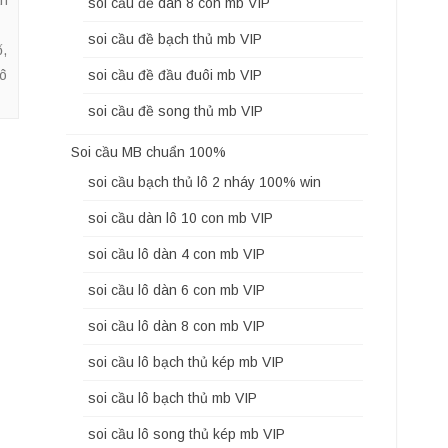
àn
soi cầu đề dàn 8 con mb VIP
soi cầu đề bạch thủ mb VIP
ố
,
soi cầu đề đầu đuôi mb VIP
lô
soi cầu đề song thủ mb VIP
Soi cầu MB chuẩn 100%
soi cầu bạch thủ lô 2 nháy 100% win
soi cầu dàn lô 10 con mb VIP
soi cầu lô dàn 4 con mb VIP
soi cầu lô dàn 6 con mb VIP
soi cầu lô dàn 8 con mb VIP
soi cầu lô bạch thủ kép mb VIP
soi cầu lô bạch thủ mb VIP
soi cầu lô song thủ kép mb VIP