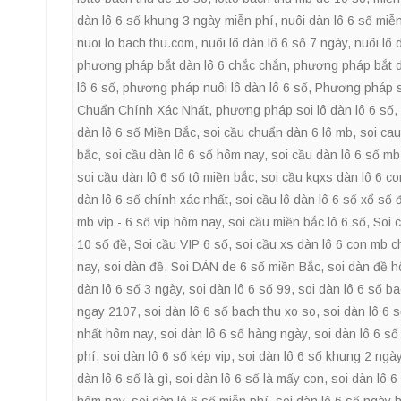
dàn lô 6 số khung 3 ngày miễn phí
,
nuôi dàn lô 6 số miễ
nuoi lo bach thu.com
,
nuôi lô dàn lô 6 số 7 ngày
,
nuôi lô 
phương pháp bắt dàn lô 6 chắc chắn
,
phương pháp bắt d
lô 6 số
,
phương pháp nuôi lô dàn lô 6 số
,
Phương pháp s
Chuẩn Chính Xác Nhất
,
phương pháp soi lô dàn lô 6 số
,
dàn lô 6 số Miền Bắc
,
soi cầu chuẩn dàn 6 lô mb
,
soi cau
bắc
,
soi cầu dàn lô 6 số hôm nay
,
soi cầu dàn lô 6 số mb
soi cầu dàn lô 6 số tô miền bắc
,
soi cầu kqxs dàn lô 6 c
dàn lô 6 số chính xác nhất
,
soi cầu lô dàn lô 6 số xổ số 
mb vip - 6 số vip hôm nay
,
soi cầu miền bắc lô 6 số
,
Soi 
10 số đề
,
Soi cầu VIP 6 số
,
soi cầu xs dàn lô 6 con mb c
nay
,
soi dàn đề
,
Soi DÀN de 6 số miền Bắc
,
soi dàn đề 
dàn lô 6 số 3 ngày
,
soi dàn lô 6 số 99
,
soi dàn lô 6 số ba
ngay 2107
,
soi dàn lô 6 số bach thu xo so
,
soi dàn lô 6
nhất hôm nay
,
soi dàn lô 6 số hàng ngày
,
soi dàn lô 6 s
phí
,
soi dàn lô 6 số kép vip
,
soi dàn lô 6 số khung 2 ngà
dàn lô 6 số là gì
,
soi dàn lô 6 số là mấy con
,
soi dàn lô 6