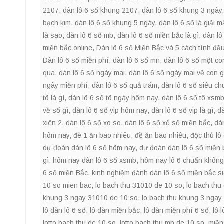
2107
,
dàn lô 6 số khung 2107
,
dàn lô 6 số khung 3 ngày
bạch kim
,
dàn lô 6 số khung 5 ngày
,
dàn lô 6 số là giải m
là sao
,
dàn lô 6 số mb
,
dàn lô 6 số miền bắc là gì
,
dàn lô
miền bắc online
,
Dàn lô 6 số Miền Bắc và 5 cách tính đầu
Dàn lô 6 số miền phí
,
dàn lô 6 số mn
,
dàn lô 6 số một co
qua
,
dàn lô 6 số ngày mai
,
dàn lô 6 số ngày mai về con g
ngày miễn phí
,
dàn lô 6 số quả trám
,
dàn lô 6 số siêu c
tô là gì
,
dàn lô 6 số tô ngày hôm nay
,
dàn lô 6 số tô xsm
về số gì
,
dàn lô 6 số vip hôm nay
,
dàn lô 6 số vip là gì
,
dà
xiên 2
,
dàn lô 6 số xo so
,
dàn lô 6 số xổ số miền bắc
,
dà
hôm nay
,
đè 1 ăn bao nhiêu
,
đề ăn bao nhiêu
,
độc thủ lô 
dự đoán dàn lô 6 số hôm nay
,
dự đoán dàn lô 6 số miền 
gì
,
hôm nay dàn lô 6 số xsmb
,
hôm nay lô 6 chuẩn không
6 số miền Bắc
,
kinh nghiệm đánh dàn lô 6 số miền bắc s
10 so mien bac
,
lo bach thu 31010 de 10 so
,
lo bach thu
khung 3 ngay 31010 de 10 so
,
lo bach thu khung 3 ngay
lô dàn lô 6 số
,
lô dàn miền bắc
,
lô dàn miễn phí 6 số
,
lô 
lotto bach thu de 10 so
,
lotto bach thu mb de 10 so
,
miền