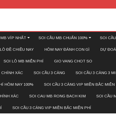
Skip
 MB VÍP NHẤT
SOI CẦU MB CHUẨN 100%
SOI CẦ
to
content
LÔ ĐỀ CHIỀU NAY
HÔM NAY ĐÁNH CON GÌ
DỰ ĐOÁ
BA CÀNG VÍP MB
SOI CẦU BẠCH THỦ LÔ 2
SOI CẦU
NHÁY 100% WIN
SOI LÔ MB MIỄN PHÍ
GIO VANG CHOT SO
SOI CẦU
CẶP 3 CÀNG VÍP
SOI CẦU DÀN LÔ 10 CON
VIP
Ủ CHÍNH XÁC
SOI CẦU 3 CÀNG
SOI CẦU 3 CÀNG 3 M
MB VIP
SOI CẦU 
HÍ HÔM NAY 100%
SOI CẦU 3 CÀNG VIP MIỀN BẮC MIỄN 
ĐỀ DÀN 4 CON
SOI CẦU LÔ DÀN 4 CON
SOI CẦU 
CHÍNH XÁC
SOI CAU MB RONG BACH KIM
SOI CẦU 
MB VIP
SOI CẦU 
Í
SOI CẦU 3 CÀNG VIP MIỀN BẮC MIỄN PHÍ
ĐỀ DÀN 6 CON
SOI CẦU LÔ DÀN 6 CON