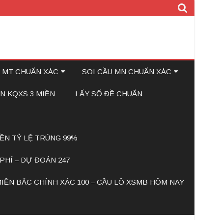
U MT CHUẨN XÁC
SOI CẦU MN CHUẨN XÁC
N KQXS 3 MIỀN
LẤY SỐ ĐỀ CHUẨN
 BAO LÔ MT VIP
SOI CẦU BAO LÔ MN VIP
 CẶP XÍU CHỦ MT
SOI CẦU CẶP XÍU CHỦ MN
VIP
IỀN TỶ LỆ TRÚNG 99%
ĐẶC BIỆT MT VIP
SOI CẦU GIẢI TÁM MN VIP
PHÍ – DỰ ĐOÁN 247
GIẢI TÁM MT VIP
SOI CẦU ĐẶC BIỆT MN VIP
MIỀN BẮC CHÍNH XÁC 100 – CẦU LÔ XSMB HÔM NAY
LÔ 3 SỐ MT VIP
SOI CẦU LÔ 3 SỐ MN VIP