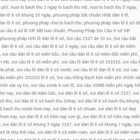
n phí
,
nuoi lo bach thu 2 ngay lo bach thu mb
,
nuoi lo bach thu 5 ngay
,
dàn lô 6 số khung 10 ngày
,
phương pháp bắt chuẩn nhất dàn 6 lô
,
àn lô 6 số
,
phuong phap choi lo bach thu
,
phương pháp dàn lô 6 số d
oi cầu 6 số lô VIP MB bao chuẩn
,
Phương Pháp Soi Cầu 6 số VIP
phương pháp tính lô dàn lô 6 số
,
Soi cầu 2107 de 10 so
,
Soi cầu bắt
 dàn lô 6 số
,
soi cầu dàn lô 6 số 3 ngày
,
soi cầu dàn lô 6 số de miền
,
soi cầu dàn lô 6 số miền bắc
,
Soi cầu dàn lô 6 số miền Bắc miễn phí
,
on mb
,
soi cầu lô 6 số miễn phí
,
soi cầu lô dàn lô 6 số 101010
,
soi cầu l
đài phát
,
soi cầu lô dàn lô 6 số xsmb
,
soi cầu lô tô dàn lô 6 số
,
soi cau
cầu miễn phí 101010 lô 6 số
,
Soi cầu Rồng Bạch Kim miễn phí chính x
hính xác uy tín
,
soi cầu xsmb 6 con lô
,
Soi cầu XSMB miễn phí ngày h
hôm nay
,
soi dàn đề miền bắc
,
soi dàn lô 6 số
,
soi dàn lô 6 số 2107
,
soi
ch thu
,
soi dàn lô 6 số bach thu 2nhay
,
soi dàn lô 6 số bach thu khung
 số bach thu xsmb hom nay
,
soi dàn lô 6 số chuan
,
soi dàn lô 6 số đẹp
ố hom nay
,
soi dàn lô 6 số hôm nay con gì
,
soi dàn lô 6 số hôm nay miễ
y
,
soi dàn lô 6 số khung 3 ngày 2107
,
soi dàn lô 6 số khung 7 ngày
,
soi
 số là như thế nào
,
soi dàn lô 6 số miền nam
,
soi dàn lô 6 số miền nam