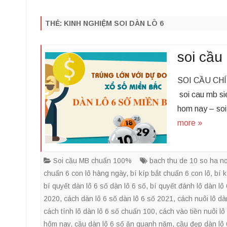
MB VIP
THẺ:
KINH NGHIỆM SOI DÀN LÔ 6
SOI CẦU 
MB VIP
soi cầu
SOI CẦU 
MB VIP
SOI CẦU CHÍNH
soi cau mb si
SOI CẦU
hom nay – so
VIP
more »
SOI CẦU 
VIP
Soi cầu MB chuẩn 100%
bach thu de 10 so ha no
chuẩn 6 con lô hàng ngày
,
bí kíp bắt chuẩn 6 con lô
,
bí 
SOI CẦU
bí quyết dàn lô 6 số dàn lô 6 số
,
bí quyết đánh lô dàn lô
MB VIP
2020
,
cách dàn lô 6 số dàn lô 6 số 2021
,
cách nuôi lô dà
cách tính lô dàn lô 6 số chuẩn 100
,
cách vào tiền nuôi lô
hôm nay
,
cầu dàn lô 6 số ăn quanh năm
,
cầu đẹp dàn lô