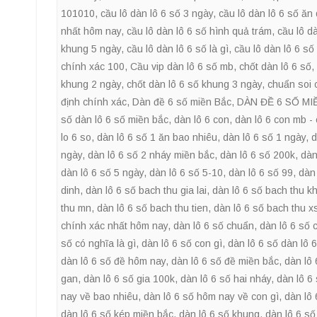
101010
,
cầu lô dàn lô 6 số 3 ngày
,
cầu lô dàn lô 6 số ă
nhất hôm nay
,
cầu lô dàn lô 6 số hình quả trám
,
cầu lô d
khung 5 ngày
,
cầu lô dàn lô 6 số là gì
,
cầu lô dàn lô 6 số
chính xác 100
,
Cầu vip dàn lô 6 số mb
,
chốt dàn lô 6 số
,
khung 2 ngày
,
chốt dàn lô 6 số khung 3 ngày
,
chuẩn soi 
định chính xác
,
Dàn đề 6 số miền Bắc
,
DÀN ĐỀ 6 SỐ MI
số dàn lô 6 số miền bắc
,
dàn lô 6 con
,
dàn lô 6 con mb - 
lo 6 so
,
dàn lô 6 số 1 ăn bao nhiêu
,
dàn lô 6 số 1 ngày
,
d
ngày
,
dàn lô 6 số 2 nháy miền bắc
,
dàn lô 6 số 200k
,
dàn
dàn lô 6 số 5 ngày
,
dàn lô 6 số 5-10
,
dàn lô 6 số 99
,
dàn
dinh
,
dàn lô 6 số bach thu gia lai
,
dàn lô 6 số bach thu k
thu mn
,
dàn lô 6 số bach thu tien
,
dàn lô 6 số bach thu 
chính xác nhất hôm nay
,
dàn lô 6 số chuẩn
,
dàn lô 6 số
số có nghĩa là gì
,
dàn lô 6 số con gì
,
dàn lô 6 số dàn lô 6
dàn lô 6 số đề hôm nay
,
dàn lô 6 số đề miền bắc
,
dàn lô
gan
,
dàn lô 6 số gia 100k
,
dàn lô 6 số hai nháy
,
dàn lô 6
nay về bao nhiêu
,
dàn lô 6 số hôm nay về con gì
,
dàn lô 
dàn lô 6 số kép miền bắc
,
dàn lô 6 số khung
,
dàn lô 6 s