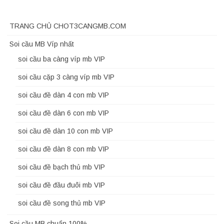
TRANG CHỦ CHOT3CANGMB.COM
Soi cầu MB Víp nhất
soi cầu ba càng víp mb VIP
soi cầu cặp 3 càng víp mb VIP
soi cầu đề dàn 4 con mb VIP
soi cầu đề dàn 6 con mb VIP
soi cầu đề dàn 10 con mb VIP
soi cầu đề dàn 8 con mb VIP
soi cầu đề bạch thủ mb VIP
soi cầu đề đầu đuôi mb VIP
soi cầu đề song thủ mb VIP
Soi cầu MB chuẩn 100%