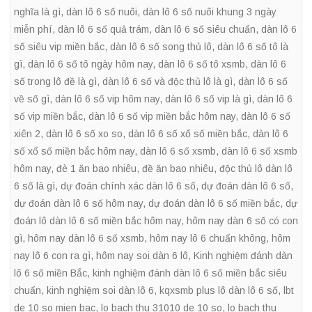
nghĩa là gì
,
dàn lô 6 số nuôi
,
dàn lô 6 số nuôi khung 3 ngày
miễn phí
,
dàn lô 6 số quả trám
,
dàn lô 6 số siêu chuẩn
,
dàn lô 6
số siêu vip miền bắc
,
dàn lô 6 số song thủ lô
,
dàn lô 6 số tô là
gì
,
dàn lô 6 số tô ngày hôm nay
,
dàn lô 6 số tô xsmb
,
dàn lô 6
số trong lô đề là gì
,
dàn lô 6 số và độc thủ lô là gì
,
dàn lô 6 số
về số gì
,
dàn lô 6 số vip hôm nay
,
dàn lô 6 số vip là gì
,
dàn lô 6
số vip miền bắc
,
dàn lô 6 số vip miền bắc hôm nay
,
dàn lô 6 số
xiên 2
,
dàn lô 6 số xo so
,
dàn lô 6 số xổ số miền bắc
,
dàn lô 6
số xổ số miền bắc hôm nay
,
dàn lô 6 số xsmb
,
dàn lô 6 số xsmb
hôm nay
,
đè 1 ăn bao nhiêu
,
đề ăn bao nhiêu
,
độc thủ lô dàn lô
6 số là gì
,
dự đoán chính xác dàn lô 6 số
,
dự đoán dàn lô 6 số
,
dự đoán dàn lô 6 số hôm nay
,
dự đoán dàn lô 6 số miền bắc
,
dự
đoán lô dàn lô 6 số miền bắc hôm nay
,
hôm nay dàn 6 số có con
gì
,
hôm nay dàn lô 6 số xsmb
,
hôm nay lô 6 chuẩn không
,
hôm
nay lô 6 con ra gì
,
hôm nay soi dàn 6 lô
,
Kinh nghiệm đánh dàn
lô 6 số miền Bắc
,
kinh nghiệm đánh dàn lô 6 số miền bắc siêu
chuẩn
,
kinh nghiệm soi dàn lô 6
,
kqxsmb plus lô dàn lô 6 số
,
lbt
de 10 so mien bac
,
lo bach thu 31010 de 10 so
,
lo bach thu