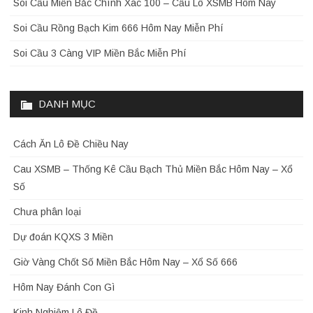
Soi Cầu Miền Bắc Chính Xác 100 – Cầu Lô XSMB Hôm Nay
Soi Cầu Rồng Bạch Kim 666 Hôm Nay Miễn Phí
Soi Cầu 3 Càng VIP Miền Bắc Miễn Phí
DANH MỤC
Cách Ăn Lô Đề Chiều Nay
Cau XSMB – Thống Kê Cầu Bạch Thủ Miền Bắc Hôm Nay – Xổ
Số
Chưa phân loại
Dự đoán KQXS 3 Miền
Giờ Vàng Chốt Số Miền Bắc Hôm Nay – Xổ Số 666
Hôm Nay Đánh Con Gì
Kinh Nghiệm Lô Đề