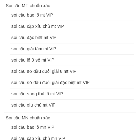
Soi cầu MT chuẩn xác
soi cầu bao lô mt VIP
soi cầu cặp xíu chủ mt VIP
soi cầu đặc biệt mt VIP
soi cầu giải tám mt VIP
soi cầu lô 3 số mt VIP
soi cầu sớ đầu đuôi giải 8 mt VIP
soi cầu sớ đầu đuôi giải đặc biệt mt VIP
soi cầu song thủ lô mt VIP
soi cầu xíu chủ mt VIP
Soi cầu MN chuẩn xác
soi cầu bao lô mn VIP
soi cầu cặp xíu chủ mn VIP