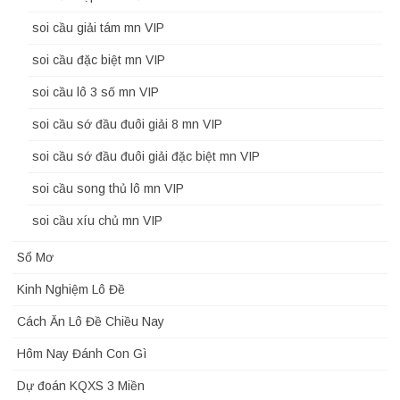
soi cầu giải tám mn VIP
soi cầu đặc biệt mn VIP
soi cầu lô 3 số mn VIP
soi cầu sớ đầu đuôi giải 8 mn VIP
soi cầu sớ đầu đuôi giải đặc biệt mn VIP
soi cầu song thủ lô mn VIP
soi cầu xíu chủ mn VIP
Sổ Mơ
Kinh Nghiệm Lô Đề
Cách Ăn Lô Đề Chiều Nay
Hôm Nay Đánh Con Gì
Dự đoán KQXS 3 Miền