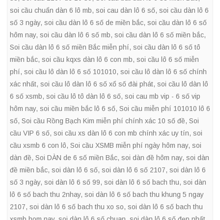
soi cầu chuẩn dàn 6 lô mb
,
soi cau dàn lô 6 số
,
soi cầu dàn lô 6
số 3 ngày
,
soi cầu dàn lô 6 số de miền bắc
,
soi cầu dàn lô 6 số
hôm nay
,
soi cầu dàn lô 6 số mb
,
soi cầu dàn lô 6 số miền bắc
,
Soi cầu dàn lô 6 số miền Bắc miễn phí
,
soi cầu dàn lô 6 số tô
miền bắc
,
soi cầu kqxs dàn lô 6 con mb
,
soi cầu lô 6 số miễn
phí
,
soi cầu lô dàn lô 6 số 101010
,
soi cầu lô dàn lô 6 số chính
xác nhất
,
soi cầu lô dàn lô 6 số xổ số đài phát
,
soi cầu lô dàn lô
6 số xsmb
,
soi cầu lô tô dàn lô 6 số
,
soi cau mb vip - 6 số vip
hôm nay
,
soi cầu miền bắc lô 6 số
,
Soi cầu miễn phí 101010 lô 6
số
,
Soi cầu Rồng Bạch Kim miễn phí chính xác 10 số đề
,
Soi
cầu VIP 6 số
,
soi cầu xs dàn lô 6 con mb chính xác uy tín
,
soi
cầu xsmb 6 con lô
,
Soi cầu XSMB miễn phí ngày hôm nay
,
soi
dàn đề
,
Soi DÀN de 6 số miền Bắc
,
soi dàn đề hôm nay
,
soi dàn
đề miền bắc
,
soi dàn lô 6 số
,
soi dàn lô 6 số 2107
,
soi dàn lô 6
số 3 ngày
,
soi dàn lô 6 số 99
,
soi dàn lô 6 số bach thu
,
soi dàn
lô 6 số bach thu 2nhay
,
soi dàn lô 6 số bach thu khung 5 ngay
2107
,
soi dàn lô 6 số bach thu xo so
,
soi dàn lô 6 số bach thu
xsmb hom nay
,
soi dàn lô 6 số chuan
,
soi dàn lô 6 số đẹp nhất