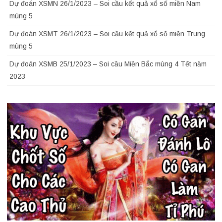
Dự đoán XSMN 26/1/2023 – Soi cầu kết quả xổ số miền Nam
mùng 5
Dự đoán XSMT 26/1/2023 – Soi cầu kết quả xổ số miền Trung
mùng 5
Dự đoán XSMB 25/1/2023 – Soi cầu Miền Bắc mùng 4 Tết năm
2023