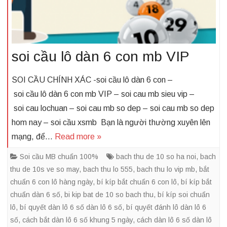
soi cầu lô dàn 6 con mb VIP
SOI CẦU CHÍNH XÁC -soi cầu lô dàn 6 con –
soi cầu lô dàn 6 con mb VIP – soi cau mb sieu vip –
soi cau lochuan – soi cau mb so dep – soi cau mb so dep
hom nay – soi cầu xsmb Bạn là người thường xuyên lên
mạng, để…
Read more »
Soi cầu MB chuẩn 100%
bach thu de 10 so ha noi
,
bach
thu de 10s ve so may
,
bach thu lo 555
,
bach thu lo vip mb
,
bắt
chuẩn 6 con lô hàng ngày
,
bí kíp bắt chuẩn 6 con lô
,
bí kíp bắt
chuẩn dàn 6 số
,
bi kip bat de 10 so bach thu
,
bí kíp soi chuẩn
lô
,
bí quyết dàn lô 6 số dàn lô 6 số
,
bí quyết đánh lô dàn lô 6
số
,
cách bắt dàn lô 6 số khung 5 ngày
,
cách dàn lô 6 số dàn lô