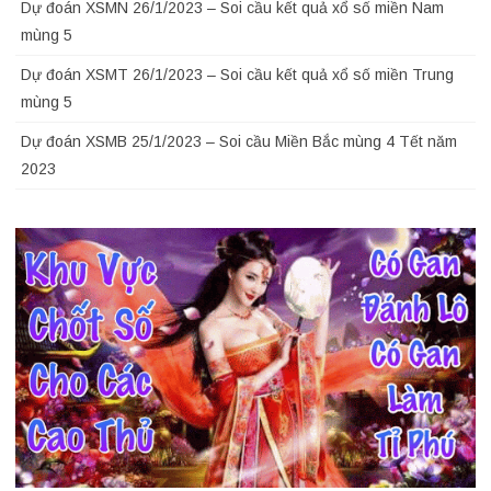
Dự đoán XSMN 26/1/2023 – Soi cầu kết quả xổ số miền Nam
mùng 5
Dự đoán XSMT 26/1/2023 – Soi cầu kết quả xổ số miền Trung
mùng 5
Dự đoán XSMB 25/1/2023 – Soi cầu Miền Bắc mùng 4 Tết năm
2023