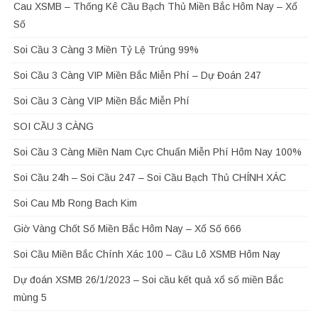
Cau XSMB – Thống Kê Cầu Bạch Thủ Miền Bắc Hôm Nay – Xổ
Số
Soi Cầu 3 Càng 3 Miền Tỷ Lệ Trúng 99%
Soi Cầu 3 Càng VIP Miền Bắc Miễn Phí – Dự Đoán 247
Soi Cầu 3 Càng VIP Miền Bắc Miễn Phí
SOI CẦU 3 CÀNG
Soi Cầu 3 Càng Miền Nam Cực Chuẩn Miễn Phí Hôm Nay 100%
Soi Cầu 24h – Soi Cầu 247 – Soi Cầu Bạch Thủ CHÍNH XÁC
Soi Cau Mb Rong Bach Kim
Giờ Vàng Chốt Số Miền Bắc Hôm Nay – Xổ Số 666
Soi Cầu Miền Bắc Chính Xác 100 – Cầu Lô XSMB Hôm Nay
Dự đoán XSMB 26/1/2023 – Soi cầu kết quả xổ số miền Bắc
mùng 5