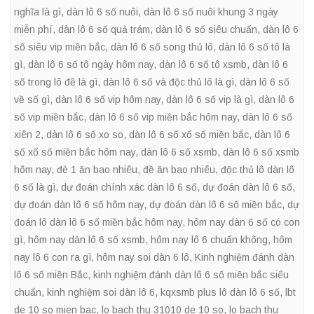
nghĩa là gì
,
dàn lô 6 số nuôi
,
dàn lô 6 số nuôi khung 3 ngày
miễn phí
,
dàn lô 6 số quả trám
,
dàn lô 6 số siêu chuẩn
,
dàn lô 6
số siêu vip miền bắc
,
dàn lô 6 số song thủ lô
,
dàn lô 6 số tô là
gì
,
dàn lô 6 số tô ngày hôm nay
,
dàn lô 6 số tô xsmb
,
dàn lô 6
số trong lô đề là gì
,
dàn lô 6 số và độc thủ lô là gì
,
dàn lô 6 số
về số gì
,
dàn lô 6 số vip hôm nay
,
dàn lô 6 số vip là gì
,
dàn lô 6
số vip miền bắc
,
dàn lô 6 số vip miền bắc hôm nay
,
dàn lô 6 số
xiên 2
,
dàn lô 6 số xo so
,
dàn lô 6 số xổ số miền bắc
,
dàn lô 6
số xổ số miền bắc hôm nay
,
dàn lô 6 số xsmb
,
dàn lô 6 số xsmb
hôm nay
,
đè 1 ăn bao nhiêu
,
đề ăn bao nhiêu
,
độc thủ lô dàn lô
6 số là gì
,
dự đoán chính xác dàn lô 6 số
,
dự đoán dàn lô 6 số
,
dự đoán dàn lô 6 số hôm nay
,
dự đoán dàn lô 6 số miền bắc
,
dự
đoán lô dàn lô 6 số miền bắc hôm nay
,
hôm nay dàn 6 số có con
gì
,
hôm nay dàn lô 6 số xsmb
,
hôm nay lô 6 chuẩn không
,
hôm
nay lô 6 con ra gì
,
hôm nay soi dàn 6 lô
,
Kinh nghiệm đánh dàn
lô 6 số miền Bắc
,
kinh nghiệm đánh dàn lô 6 số miền bắc siêu
chuẩn
,
kinh nghiệm soi dàn lô 6
,
kqxsmb plus lô dàn lô 6 số
,
lbt
de 10 so mien bac
,
lo bach thu 31010 de 10 so
,
lo bach thu