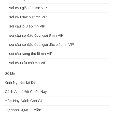
soi cầu giải tám mn VIP
soi cầu đặc biệt mn VIP
soi cầu lô 3 số mn VIP
soi cầu sớ đầu đuôi giải 8 mn VIP
soi cầu sớ đầu đuôi giải đặc biệt mn VIP
soi cầu song thủ lô mn VIP
soi cầu xíu chủ mn VIP
Sổ Mơ
Kinh Nghiệm Lô Đề
Cách Ăn Lô Đề Chiều Nay
Hôm Nay Đánh Con Gì
Dự đoán KQXS 3 Miền