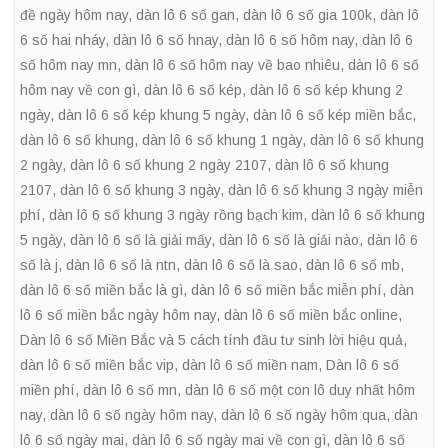
đề ngày hôm nay
,
dàn lô 6 số gan
,
dàn lô 6 số gia 100k
,
dàn lô
6 số hai nháy
,
dàn lô 6 số hnay
,
dàn lô 6 số hôm nay
,
dàn lô 6
số hôm nay mn
,
dàn lô 6 số hôm nay về bao nhiêu
,
dàn lô 6 số
hôm nay về con gì
,
dàn lô 6 số kép
,
dàn lô 6 số kép khung 2
ngày
,
dàn lô 6 số kép khung 5 ngày
,
dàn lô 6 số kép miền bắc
,
dàn lô 6 số khung
,
dàn lô 6 số khung 1 ngày
,
dàn lô 6 số khung
2 ngày
,
dàn lô 6 số khung 2 ngày 2107
,
dàn lô 6 số khung
2107
,
dàn lô 6 số khung 3 ngày
,
dàn lô 6 số khung 3 ngày miễn
phí
,
dàn lô 6 số khung 3 ngày rồng bạch kim
,
dàn lô 6 số khung
5 ngày
,
dàn lô 6 số là giải mấy
,
dàn lô 6 số là giải nào
,
dàn lô 6
số là j
,
dàn lô 6 số là ntn
,
dàn lô 6 số là sao
,
dàn lô 6 số mb
,
dàn lô 6 số miền bắc là gì
,
dàn lô 6 số miền bắc miễn phí
,
dàn
lô 6 số miền bắc ngày hôm nay
,
dàn lô 6 số miền bắc online
,
Dàn lô 6 số Miền Bắc và 5 cách tính đầu tư sinh lời hiệu quả
,
dàn lô 6 số miền bắc vip
,
dàn lô 6 số miền nam
,
Dàn lô 6 số
miền phí
,
dàn lô 6 số mn
,
dàn lô 6 số một con lô duy nhất hôm
nay
,
dàn lô 6 số ngày hôm nay
,
dàn lô 6 số ngày hôm qua
,
dàn
lô 6 số ngày mai
,
dàn lô 6 số ngày mai về con gì
,
dàn lô 6 số