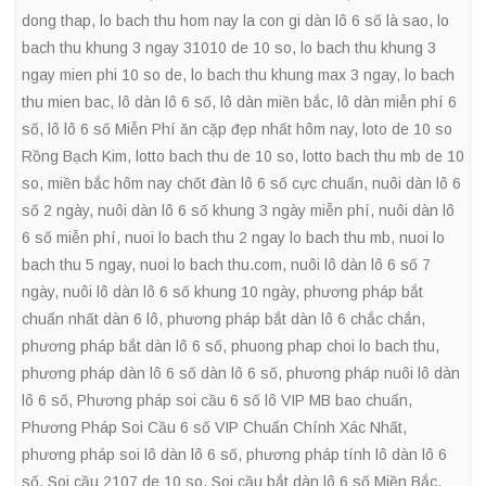
dong thap
,
lo bach thu hom nay la con gi dàn lô 6 số là sao
,
lo
bach thu khung 3 ngay 31010 de 10 so
,
lo bach thu khung 3
ngay mien phi 10 so de
,
lo bach thu khung max 3 ngay
,
lo bach
thu mien bac
,
lô dàn lô 6 số
,
lô dàn miền bắc
,
lô dàn miễn phí 6
số
,
lô lô 6 số Miễn Phí ăn cặp đẹp nhất hôm nay
,
loto de 10 so
Rồng Bạch Kim
,
lotto bach thu de 10 so
,
lotto bach thu mb de 10
so
,
miền bắc hôm nay chốt đàn lô 6 số cực chuẩn
,
nuôi dàn lô 6
số 2 ngày
,
nuôi dàn lô 6 số khung 3 ngày miễn phí
,
nuôi dàn lô
6 số miễn phí
,
nuoi lo bach thu 2 ngay lo bach thu mb
,
nuoi lo
bach thu 5 ngay
,
nuoi lo bach thu.com
,
nuôi lô dàn lô 6 số 7
ngày
,
nuôi lô dàn lô 6 số khung 10 ngày
,
phương pháp bắt
chuẩn nhất dàn 6 lô
,
phương pháp bắt dàn lô 6 chắc chắn
,
phương pháp bắt dàn lô 6 số
,
phuong phap choi lo bach thu
,
phương pháp dàn lô 6 số dàn lô 6 số
,
phương pháp nuôi lô dàn
lô 6 số
,
Phương pháp soi cầu 6 số lô VIP MB bao chuẩn
,
Phương Pháp Soi Cầu 6 số VIP Chuẩn Chính Xác Nhất
,
phương pháp soi lô dàn lô 6 số
,
phương pháp tính lô dàn lô 6
số
,
Soi cầu 2107 de 10 so
,
Soi cầu bắt dàn lô 6 số Miền Bắc
,