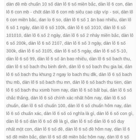
dàn đề mb chuẩn 10 số dàn lô 6 số miền bắc
,
dàn lô 6 con
,
dàn
lô 6 con mb - chốt dàn lô 6 con mb siêu cao cấp víp - soi
,
dàn lô
6 con miền bắc
,
dan lo 6 so
,
dàn lô 6 số 1 ăn bao nhiêu
,
dàn lô
6 số 1 ngày
,
dàn lô 6 số 100k
,
dàn lô 6 số 1010
,
dàn lô 6 số
101010
,
dàn lô 6 số 2 ngày
,
dàn lô 6 số 2 nháy miền bắc
,
dàn lô
6 số 200k
,
dàn lô 6 số 2107
,
dàn lô 6 số 3 ngày
,
dàn lô 6 số
300k
,
dàn lô 6 số 3105
,
dàn lô 6 số 5 ngày
,
dàn lô 6 số 5-10
,
dàn lô 6 số 99
,
dàn lô 6 số ăn bao nhiêu
,
dàn lô 6 số bach thu
,
dàn lô 6 số bach thu binh dinh
,
dàn lô 6 số bach thu gia lai
,
dàn
lô 6 số bach thu khung 2 ngay lo bach thu dlk
,
dàn lô 6 số bach
thu mb
,
dàn lô 6 số bach thu mn
,
dàn lô 6 số bach thu tien
,
dàn
lô 6 số bach thu xsmb hom nay
,
dàn lô 6 số bất bại
,
dàn lô 6 số
chắc thắng
,
dàn lô 6 số chính xác nhất hôm nay
,
dàn lô 6 số
chuẩn
,
dàn lô 6 số chuẩn 100
,
dàn lô 6 số chuẩn hôm nay
,
dàn
lô 6 số chuẩn xác
,
dàn lô 6 số có nghĩa là gì
,
dàn lô 6 số con gì
,
dàn lô 6 số dàn lô 6 số đề là gì
,
dàn lô 6 số dàn lô 6 số duy
nhất một con
,
dàn lô 6 số đề
,
dàn lô 6 số đề hôm nay
,
dàn lô 6
số đề miền bắc
,
dàn lô 6 số đề miền bắc hôm nay
,
dàn lô 6 số