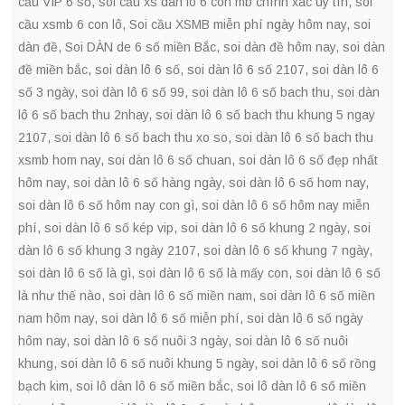
cầu VIP 6 số
,
soi cầu xs dàn lô 6 con mb chính xác uy tín
,
soi
cầu xsmb 6 con lô
,
Soi cầu XSMB miễn phí ngày hôm nay
,
soi
dàn đề
,
Soi DÀN de 6 số miền Bắc
,
soi dàn đề hôm nay
,
soi dàn
đề miền bắc
,
soi dàn lô 6 số
,
soi dàn lô 6 số 2107
,
soi dàn lô 6
số 3 ngày
,
soi dàn lô 6 số 99
,
soi dàn lô 6 số bach thu
,
soi dàn
lô 6 số bach thu 2nhay
,
soi dàn lô 6 số bach thu khung 5 ngay
2107
,
soi dàn lô 6 số bach thu xo so
,
soi dàn lô 6 số bach thu
xsmb hom nay
,
soi dàn lô 6 số chuan
,
soi dàn lô 6 số đẹp nhất
hôm nay
,
soi dàn lô 6 số hàng ngày
,
soi dàn lô 6 số hom nay
,
soi dàn lô 6 số hôm nay con gì
,
soi dàn lô 6 số hôm nay miễn
phí
,
soi dàn lô 6 số kép vip
,
soi dàn lô 6 số khung 2 ngày
,
soi
dàn lô 6 số khung 3 ngày 2107
,
soi dàn lô 6 số khung 7 ngày
,
soi dàn lô 6 số là gì
,
soi dàn lô 6 số là mấy con
,
soi dàn lô 6 số
là như thế nào
,
soi dàn lô 6 số miền nam
,
soi dàn lô 6 số miền
nam hôm nay
,
soi dàn lô 6 số miễn phí
,
soi dàn lô 6 số ngày
hôm nay
,
soi dàn lô 6 số nuôi 3 ngày
,
soi dàn lô 6 số nuôi
khung
,
soi dàn lô 6 số nuôi khung 5 ngày
,
soi dàn lô 6 số rồng
bạch kim
,
soi lô dàn lô 6 số miền bắc
,
soi lô dàn lô 6 số miền