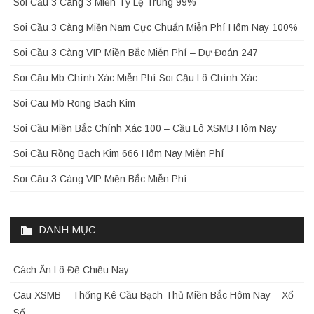
Soi Cầu 3 Càng 3 Miền Tỷ Lệ Trúng 99%
Soi Cầu 3 Càng Miền Nam Cực Chuẩn Miễn Phí Hôm Nay 100%
Soi Cầu 3 Càng VIP Miền Bắc Miễn Phí – Dự Đoán 247
Soi Cầu Mb Chính Xác Miễn Phí Soi Cầu Lô Chính Xác
Soi Cau Mb Rong Bach Kim
Soi Cầu Miền Bắc Chính Xác 100 – Cầu Lô XSMB Hôm Nay
Soi Cầu Rồng Bạch Kim 666 Hôm Nay Miễn Phí
Soi Cầu 3 Càng VIP Miền Bắc Miễn Phí
DANH MỤC
Cách Ăn Lô Đề Chiều Nay
Cau XSMB – Thống Kê Cầu Bạch Thủ Miền Bắc Hôm Nay – Xổ
Số