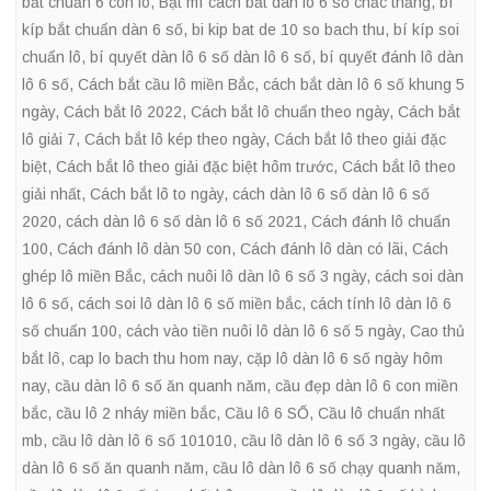
bắt chuẩn 6 con lô
,
Bật mí cách bắt dàn lô 6 số chắc thắng
,
bí
kíp bắt chuẩn dàn 6 số
,
bi kip bat de 10 so bach thu
,
bí kíp soi
chuẩn lô
,
bí quyết dàn lô 6 số dàn lô 6 số
,
bí quyết đánh lô dàn
lô 6 số
,
Cách bắt cầu lô miền Bắc
,
cách bắt dàn lô 6 số khung 5
ngày
,
Cách bắt lô 2022
,
Cách bắt lô chuẩn theo ngày
,
Cách bắt
lô giải 7
,
Cách bắt lô kép theo ngày
,
Cách bắt lô theo giải đặc
biệt
,
Cách bắt lô theo giải đặc biệt hôm trước
,
Cách bắt lô theo
giải nhất
,
Cách bắt lô to ngày
,
cách dàn lô 6 số dàn lô 6 số
2020
,
cách dàn lô 6 số dàn lô 6 số 2021
,
Cách đánh lô chuẩn
100
,
Cách đánh lô dàn 50 con
,
Cách đánh lô dàn có lãi
,
Cách
ghép lô miền Bắc
,
cách nuôi lô dàn lô 6 số 3 ngày
,
cách soi dàn
lô 6 số
,
cách soi lô dàn lô 6 số miền bắc
,
cách tính lô dàn lô 6
số chuẩn 100
,
cách vào tiền nuôi lô dàn lô 6 số 5 ngày
,
Cao thủ
bắt lô
,
cap lo bach thu hom nay
,
cặp lô dàn lô 6 số ngày hôm
nay
,
cầu dàn lô 6 số ăn quanh năm
,
cầu đẹp dàn lô 6 con miền
bắc
,
cầu lô 2 nháy miền bắc
,
Cầu lô 6 SỐ
,
Cầu lô chuẩn nhất
mb
,
cầu lô dàn lô 6 số 101010
,
cầu lô dàn lô 6 số 3 ngày
,
cầu lô
dàn lô 6 số ăn quanh năm
,
cầu lô dàn lô 6 số chạy quanh năm
,