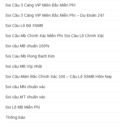
Soi Cầu 3 Càng VIP Miền Bắc Miễn Phí
Soi Cầu 3 Càng VIP Miền Bắc Miễn Phí – Dự Đoán 247
Soi Cầu Lô Đề XSMB
Soi Cầu Mb Chính Xác Miễn Phí Soi Cầu Lô Chính Xác
Soi cầu MB chuẩn 100%
Soi Cau Mb Rong Bach Kim
Soi cầu MB Víp nhất
Soi Cầu Miền Bắc Chính Xác 100 – Cầu Lô XSMB Hôm Nay
Soi cầu MN chuẩn xác
Soi cầu MT chuẩn xác
Soi Lô MB Miễn Phí
Thông báo