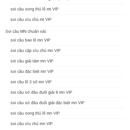
soi cầu song thủ lô mt VIP
soi cầu xíu chủ mt VIP
Soi cầu MN chuẩn xác
soi cầu bao lô mn VIP
soi cầu cặp xíu chủ mn VIP
soi cầu giải tám mn VIP
soi cầu đặc biệt mn VIP
soi cầu lô 3 số mn VIP
soi cầu sớ đầu đuôi giải 8 mn VIP
soi cầu sớ đầu đuôi giải đặc biệt mn VIP
soi cầu song thủ lô mn VIP
soi cầu xíu chủ mn VIP