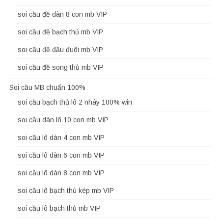
soi cầu đề dàn 8 con mb VIP
soi cầu đề bạch thủ mb VIP
soi cầu đề đầu đuôi mb VIP
soi cầu đề song thủ mb VIP
Soi cầu MB chuẩn 100%
soi cầu bạch thủ lô 2 nháy 100% win
soi cầu dàn lô 10 con mb VIP
soi cầu lô dàn 4 con mb VIP
soi cầu lô dàn 6 con mb VIP
soi cầu lô dàn 8 con mb VIP
soi cầu lô bạch thủ kép mb VIP
soi cầu lô bạch thủ mb VIP