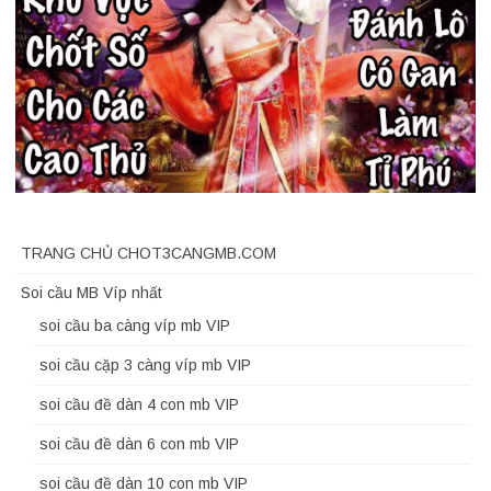
TRANG CHỦ CHOT3CANGMB.COM
Soi cầu MB Víp nhất
soi cầu ba càng víp mb VIP
soi cầu cặp 3 càng víp mb VIP
soi cầu đề dàn 4 con mb VIP
soi cầu đề dàn 6 con mb VIP
soi cầu đề dàn 10 con mb VIP