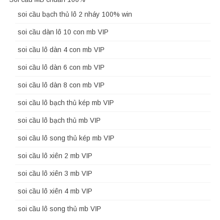
soi cầu bạch thủ lô 2 nháy 100% win
soi cầu dàn lô 10 con mb VIP
soi cầu lô dàn 4 con mb VIP
soi cầu lô dàn 6 con mb VIP
soi cầu lô dàn 8 con mb VIP
soi cầu lô bạch thủ kép mb VIP
soi cầu lô bạch thủ mb VIP
soi cầu lô song thủ kép mb VIP
soi cầu lô xiên 2 mb VIP
soi cầu lô xiên 3 mb VIP
soi cầu lô xiên 4 mb VIP
soi cầu lô song thủ mb VIP