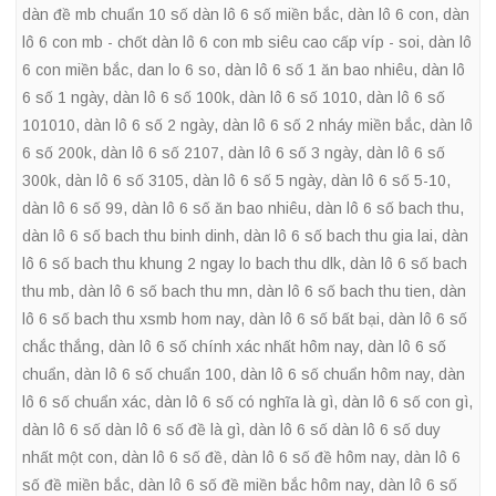
dàn đề mb chuẩn 10 số dàn lô 6 số miền bắc
,
dàn lô 6 con
,
dàn
lô 6 con mb - chốt dàn lô 6 con mb siêu cao cấp víp - soi
,
dàn lô
6 con miền bắc
,
dan lo 6 so
,
dàn lô 6 số 1 ăn bao nhiêu
,
dàn lô
6 số 1 ngày
,
dàn lô 6 số 100k
,
dàn lô 6 số 1010
,
dàn lô 6 số
101010
,
dàn lô 6 số 2 ngày
,
dàn lô 6 số 2 nháy miền bắc
,
dàn lô
6 số 200k
,
dàn lô 6 số 2107
,
dàn lô 6 số 3 ngày
,
dàn lô 6 số
300k
,
dàn lô 6 số 3105
,
dàn lô 6 số 5 ngày
,
dàn lô 6 số 5-10
,
dàn lô 6 số 99
,
dàn lô 6 số ăn bao nhiêu
,
dàn lô 6 số bach thu
,
dàn lô 6 số bach thu binh dinh
,
dàn lô 6 số bach thu gia lai
,
dàn
lô 6 số bach thu khung 2 ngay lo bach thu dlk
,
dàn lô 6 số bach
thu mb
,
dàn lô 6 số bach thu mn
,
dàn lô 6 số bach thu tien
,
dàn
lô 6 số bach thu xsmb hom nay
,
dàn lô 6 số bất bại
,
dàn lô 6 số
chắc thắng
,
dàn lô 6 số chính xác nhất hôm nay
,
dàn lô 6 số
chuẩn
,
dàn lô 6 số chuẩn 100
,
dàn lô 6 số chuẩn hôm nay
,
dàn
lô 6 số chuẩn xác
,
dàn lô 6 số có nghĩa là gì
,
dàn lô 6 số con gì
,
dàn lô 6 số dàn lô 6 số đề là gì
,
dàn lô 6 số dàn lô 6 số duy
nhất một con
,
dàn lô 6 số đề
,
dàn lô 6 số đề hôm nay
,
dàn lô 6
số đề miền bắc
,
dàn lô 6 số đề miền bắc hôm nay
,
dàn lô 6 số