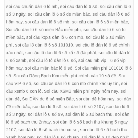
soi cầu chuẩn dàn 6 lô mb
,
soi cau dàn lô 6 số
,
soi cầu dàn lô 6
số 3 ngày
,
soi cầu dàn lô 6 số de miền bắc
,
soi cầu dàn lô 6 số
hôm nay
,
soi cầu dàn lô 6 số mb
,
soi cầu dàn lô 6 số miền bắc
,
Soi cầu dàn lô 6 số miền Bắc miễn phí
,
soi cầu dàn lô 6 số tô
miền bắc
,
soi cầu kqxs dàn lô 6 con mb
,
soi cầu lô 6 số miễn
phí
,
soi cầu lô dàn lô 6 số 101010
,
soi cầu lô dàn lô 6 số chính
xác nhất
,
soi cầu lô dàn lô 6 số xổ số đài phát
,
soi cầu lô dàn lô
6 số xsmb
,
soi cầu lô tô dàn lô 6 số
,
soi cau mb vip - 6 số vip
hôm nay
,
soi cầu miền bắc lô 6 số
,
Soi cầu miễn phí 101010 lô 6
số
,
Soi cầu Rồng Bạch Kim miễn phí chính xác 10 số đề
,
Soi
cầu VIP 6 số
,
soi cầu xs dàn lô 6 con mb chính xác uy tín
,
soi
cầu xsmb 6 con lô
,
Soi cầu XSMB miễn phí ngày hôm nay
,
soi
dàn đề
,
Soi DÀN de 6 số miền Bắc
,
soi dàn đề hôm nay
,
soi dàn
đề miền bắc
,
soi dàn lô 6 số
,
soi dàn lô 6 số 2107
,
soi dàn lô 6
số 3 ngày
,
soi dàn lô 6 số 99
,
soi dàn lô 6 số bach thu
,
soi dàn
lô 6 số bach thu 2nhay
,
soi dàn lô 6 số bach thu khung 5 ngay
2107
,
soi dàn lô 6 số bach thu xo so
,
soi dàn lô 6 số bach thu
xsmb hom nay
,
soi dàn lô 6 số chuan
,
soi dàn lô 6 số đẹp nhất