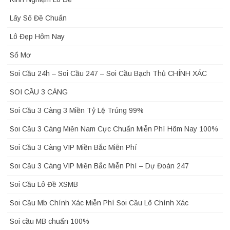
Lấy Số Đề Chuẩn
Lô Đẹp Hôm Nay
Sổ Mơ
Soi Cầu 24h – Soi Cầu 247 – Soi Cầu Bạch Thủ CHÍNH XÁC
SOI CẦU 3 CÀNG
Soi Cầu 3 Càng 3 Miền Tỷ Lệ Trúng 99%
Soi Cầu 3 Càng Miền Nam Cực Chuẩn Miễn Phí Hôm Nay 100%
Soi Cầu 3 Càng VIP Miền Bắc Miễn Phí
Soi Cầu 3 Càng VIP Miền Bắc Miễn Phí – Dự Đoán 247
Soi Cầu Lô Đề XSMB
Soi Cầu Mb Chính Xác Miễn Phí Soi Cầu Lô Chính Xác
Soi cầu MB chuẩn 100%