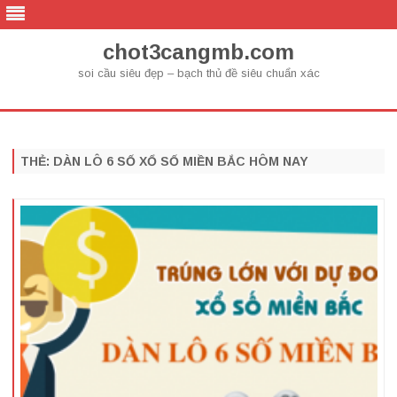
chot3cangmb.com
soi cầu siêu đẹp – bạch thủ đề siêu chuẩn xác
Skip
to
content
THẺ:
DÀN LÔ 6 SỐ XỔ SỐ MIỀN BẮC HÔM NAY