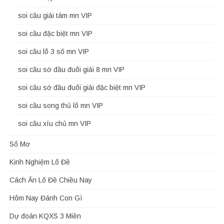
soi cầu giải tám mn VIP
soi cầu đặc biệt mn VIP
soi cầu lô 3 số mn VIP
soi cầu sớ đầu đuôi giải 8 mn VIP
soi cầu sớ đầu đuôi giải đặc biệt mn VIP
soi cầu song thủ lô mn VIP
soi cầu xíu chủ mn VIP
Sổ Mơ
Kinh Nghiệm Lô Đề
Cách Ăn Lô Đề Chiều Nay
Hôm Nay Đánh Con Gì
Dự đoán KQXS 3 Miền