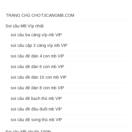
TRANG CHỦ CHOT3CANGMB.COM
Soi cầu MB Víp nhất
soi cầu ba càng víp mb VIP
soi cầu cặp 3 càng víp mb VIP
soi cầu đề dàn 4 con mb VIP
soi cầu đề dàn 6 con mb VIP
soi cầu đề dàn 10 con mb VIP
soi cầu đề dàn 8 con mb VIP
soi cầu đề bạch thủ mb VIP
soi cầu đề đầu đuôi mb VIP
soi cầu đề song thủ mb VIP
Soi cầu MB chuẩn 100%