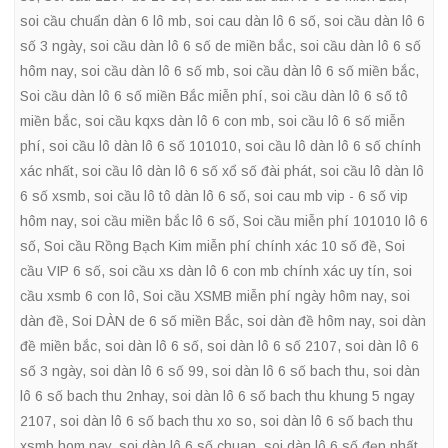
soi cầu chuẩn dàn 6 lô mb
,
soi cau dàn lô 6 số
,
soi cầu dàn lô 6
số 3 ngày
,
soi cầu dàn lô 6 số de miền bắc
,
soi cầu dàn lô 6 số
hôm nay
,
soi cầu dàn lô 6 số mb
,
soi cầu dàn lô 6 số miền bắc
,
Soi cầu dàn lô 6 số miền Bắc miễn phí
,
soi cầu dàn lô 6 số tô
miền bắc
,
soi cầu kqxs dàn lô 6 con mb
,
soi cầu lô 6 số miễn
phí
,
soi cầu lô dàn lô 6 số 101010
,
soi cầu lô dàn lô 6 số chính
xác nhất
,
soi cầu lô dàn lô 6 số xổ số đài phát
,
soi cầu lô dàn lô
6 số xsmb
,
soi cầu lô tô dàn lô 6 số
,
soi cau mb vip - 6 số vip
hôm nay
,
soi cầu miền bắc lô 6 số
,
Soi cầu miễn phí 101010 lô 6
số
,
Soi cầu Rồng Bạch Kim miễn phí chính xác 10 số đề
,
Soi
cầu VIP 6 số
,
soi cầu xs dàn lô 6 con mb chính xác uy tín
,
soi
cầu xsmb 6 con lô
,
Soi cầu XSMB miễn phí ngày hôm nay
,
soi
dàn đề
,
Soi DÀN de 6 số miền Bắc
,
soi dàn đề hôm nay
,
soi dàn
đề miền bắc
,
soi dàn lô 6 số
,
soi dàn lô 6 số 2107
,
soi dàn lô 6
số 3 ngày
,
soi dàn lô 6 số 99
,
soi dàn lô 6 số bach thu
,
soi dàn
lô 6 số bach thu 2nhay
,
soi dàn lô 6 số bach thu khung 5 ngay
2107
,
soi dàn lô 6 số bach thu xo so
,
soi dàn lô 6 số bach thu
xsmb hom nay
,
soi dàn lô 6 số chuan
,
soi dàn lô 6 số đẹp nhất