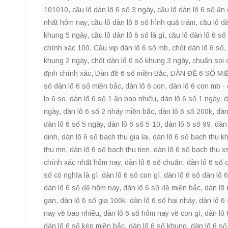
101010
,
cầu lô dàn lô 6 số 3 ngày
,
cầu lô dàn lô 6 số ă
nhất hôm nay
,
cầu lô dàn lô 6 số hình quả trám
,
cầu lô d
khung 5 ngày
,
cầu lô dàn lô 6 số là gì
,
cầu lô dàn lô 6 số
chính xác 100
,
Cầu vip dàn lô 6 số mb
,
chốt dàn lô 6 số
,
khung 2 ngày
,
chốt dàn lô 6 số khung 3 ngày
,
chuẩn soi 
định chính xác
,
Dàn đề 6 số miền Bắc
,
DÀN ĐỀ 6 SỐ MI
số dàn lô 6 số miền bắc
,
dàn lô 6 con
,
dàn lô 6 con mb - 
lo 6 so
,
dàn lô 6 số 1 ăn bao nhiêu
,
dàn lô 6 số 1 ngày
,
d
ngày
,
dàn lô 6 số 2 nháy miền bắc
,
dàn lô 6 số 200k
,
dàn
dàn lô 6 số 5 ngày
,
dàn lô 6 số 5-10
,
dàn lô 6 số 99
,
dàn
dinh
,
dàn lô 6 số bach thu gia lai
,
dàn lô 6 số bach thu k
thu mn
,
dàn lô 6 số bach thu tien
,
dàn lô 6 số bach thu 
chính xác nhất hôm nay
,
dàn lô 6 số chuẩn
,
dàn lô 6 số
số có nghĩa là gì
,
dàn lô 6 số con gì
,
dàn lô 6 số dàn lô 6
dàn lô 6 số đề hôm nay
,
dàn lô 6 số đề miền bắc
,
dàn lô
gan
,
dàn lô 6 số gia 100k
,
dàn lô 6 số hai nháy
,
dàn lô 6
nay về bao nhiêu
,
dàn lô 6 số hôm nay về con gì
,
dàn lô 
dàn lô 6 số kép miền bắc
,
dàn lô 6 số khung
,
dàn lô 6 s