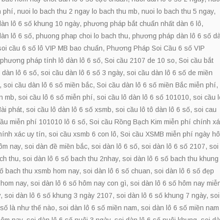
n phí
,
nuoi lo bach thu 2 ngay lo bach thu mb
,
nuoi lo bach thu 5 ngay
,
dàn lô 6 số khung 10 ngày
,
phương pháp bắt chuẩn nhất dàn 6 lô
,
àn lô 6 số
,
phuong phap choi lo bach thu
,
phương pháp dàn lô 6 số d
oi cầu 6 số lô VIP MB bao chuẩn
,
Phương Pháp Soi Cầu 6 số VIP
phương pháp tính lô dàn lô 6 số
,
Soi cầu 2107 de 10 so
,
Soi cầu bắt
 dàn lô 6 số
,
soi cầu dàn lô 6 số 3 ngày
,
soi cầu dàn lô 6 số de miền
,
soi cầu dàn lô 6 số miền bắc
,
Soi cầu dàn lô 6 số miền Bắc miễn phí
,
on mb
,
soi cầu lô 6 số miễn phí
,
soi cầu lô dàn lô 6 số 101010
,
soi cầu l
đài phát
,
soi cầu lô dàn lô 6 số xsmb
,
soi cầu lô tô dàn lô 6 số
,
soi cau
cầu miễn phí 101010 lô 6 số
,
Soi cầu Rồng Bạch Kim miễn phí chính x
hính xác uy tín
,
soi cầu xsmb 6 con lô
,
Soi cầu XSMB miễn phí ngày h
hôm nay
,
soi dàn đề miền bắc
,
soi dàn lô 6 số
,
soi dàn lô 6 số 2107
,
soi
ch thu
,
soi dàn lô 6 số bach thu 2nhay
,
soi dàn lô 6 số bach thu khung
 số bach thu xsmb hom nay
,
soi dàn lô 6 số chuan
,
soi dàn lô 6 số đẹp
ố hom nay
,
soi dàn lô 6 số hôm nay con gì
,
soi dàn lô 6 số hôm nay miễ
y
,
soi dàn lô 6 số khung 3 ngày 2107
,
soi dàn lô 6 số khung 7 ngày
,
soi
 số là như thế nào
,
soi dàn lô 6 số miền nam
,
soi dàn lô 6 số miền nam