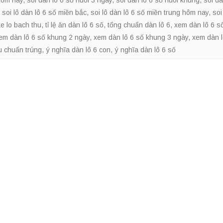
hôm nay
,
soi dàn lô 6 số nuôi 3 ngày
,
soi dàn lô 6 số nuôi khung
,
soi d
,
soi lô dàn lô 6 số miền bắc
,
soi lô dàn lô 6 số miền trung hôm nay
,
soi
e lo bach thu
,
tỉ lệ ăn dàn lô 6 số
,
tổng chuẩn dàn lô 6
,
xem dàn lô 6 s
em dàn lô 6 số khung 2 ngày
,
xem dàn lô 6 số khung 3 ngày
,
xem dàn 
u chuẩn trúng
,
ý nghĩa dàn lô 6 con
,
ý nghĩa dàn lô 6 số