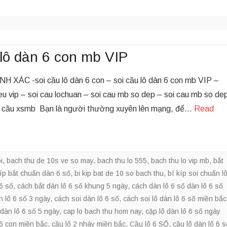
MB VIP
SOI CẦU
GIẢI 8 M
ĐỀ DÀN 10 CON
SOI CẦU LÔ DÀN 8 CON
MB VIP
SOI CẦU
 lô dàn 6 con mb VIP
GIẢI ĐẶC
ĐỀ DÀN 8 CON
SOI CẦU LÔ BẠCH THỦ
KÉP MB VIP
SOI CẦU
 XÁC -soi cầu lô dàn 6 con – soi cầu lô dàn 6 con mb VIP –
MT VIP
eu vip – soi cau lochuan – soi cau mb so dep – soi cau mb so de
 ĐỀ BẠCH THỦ MB
SOI CẦU LÔ BẠCH THỦ MB
i cầu xsmb Bạn là người thường xuyên lên mạng, để…
Read
VIP
SOI CẦU 
ĐỀ ĐẦU ĐUÔI MB
SOI CẦU LÔ SONG THỦ
KÉP MB VIP
i
,
bach thu de 10s ve so may
,
bach thu lo 555
,
bach thu lo vip mb
,
bắt
kíp bắt chuẩn dàn 6 số
,
bi kip bat de 10 so bach thu
,
bí kíp soi chuẩn l
 ĐỀ SONG THỦ
SOI CẦU LÔ XIÊN 2 MB VIP
 6 số
,
cách bắt dàn lô 6 số khung 5 ngày
,
cách dàn lô 6 số dàn lô 6 số
n lô 6 số 3 ngày
,
cách soi dàn lô 6 số
,
cách soi lô dàn lô 6 số miền bắc
SOI CẦU LÔ XIÊN 3 MB VIP
 dàn lô 6 số 5 ngày
,
cap lo bach thu hom nay
,
cặp lô dàn lô 6 số ngày
 6 con miền bắc
,
cầu lô 2 nháy miền bắc
,
Cầu lô 6 SỐ
,
cầu lô dàn lô 6 s
SOI CẦU LÔ XIÊN 4 MB VIP