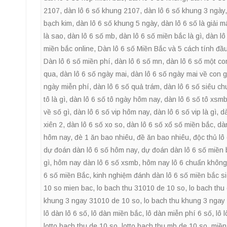
2107
,
dàn lô 6 số khung 2107
,
dàn lô 6 số khung 3 ngày
bạch kim
,
dàn lô 6 số khung 5 ngày
,
dàn lô 6 số là giải m
là sao
,
dàn lô 6 số mb
,
dàn lô 6 số miền bắc là gì
,
dàn lô
miền bắc online
,
Dàn lô 6 số Miền Bắc và 5 cách tính đầu
Dàn lô 6 số miền phí
,
dàn lô 6 số mn
,
dàn lô 6 số một co
qua
,
dàn lô 6 số ngày mai
,
dàn lô 6 số ngày mai về con g
ngày miễn phí
,
dàn lô 6 số quả trám
,
dàn lô 6 số siêu c
tô là gì
,
dàn lô 6 số tô ngày hôm nay
,
dàn lô 6 số tô xsm
về số gì
,
dàn lô 6 số vip hôm nay
,
dàn lô 6 số vip là gì
,
dà
xiên 2
,
dàn lô 6 số xo so
,
dàn lô 6 số xổ số miền bắc
,
dà
hôm nay
,
đè 1 ăn bao nhiêu
,
đề ăn bao nhiêu
,
độc thủ lô 
dự đoán dàn lô 6 số hôm nay
,
dự đoán dàn lô 6 số miền 
gì
,
hôm nay dàn lô 6 số xsmb
,
hôm nay lô 6 chuẩn không
6 số miền Bắc
,
kinh nghiệm đánh dàn lô 6 số miền bắc s
10 so mien bac
,
lo bach thu 31010 de 10 so
,
lo bach thu
khung 3 ngay 31010 de 10 so
,
lo bach thu khung 3 ngay
lô dàn lô 6 số
,
lô dàn miền bắc
,
lô dàn miễn phí 6 số
,
lô 
lotto bach thu de 10 so
,
lotto bach thu mb de 10 so
,
miền